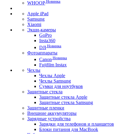
Новинка
WHOOP
Apple iPad
Samsung
Xiaomi
Экшн-камеры
GoPro
Insta360
Новинка
DJI
Фотоаппараты
Новинка
Canon
Fujifilm Instax
Чехлы
Чехлы Apple
Чехлы Samsung
Сумки для ноутбуков
Защитные стекла
Защитные стекла Apple
Защитные стекла Samsung
Защитные пленки
Внешние аккумуляторы
Зарядные устройства
Зарядки для телефонов и планшетов
Блоки питания для MacBook