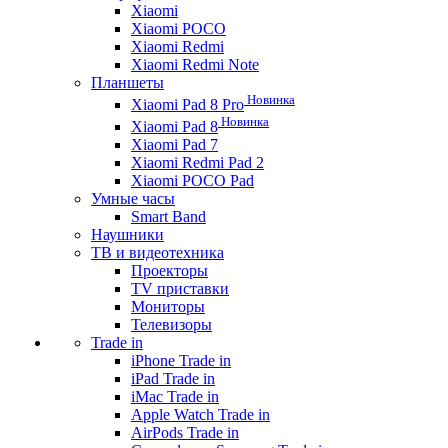
Xiaomi
Xiaomi POCO
Xiaomi Redmi
Xiaomi Redmi Note
Планшеты
Новинка
Xiaomi Pad 8 Pro
Новинка
Xiaomi Pad 8
Xiaomi Pad 7
Xiaomi Redmi Pad 2
Xiaomi POCO Pad
Умные часы
Smart Band
Наушники
ТВ и видеотехника
Проекторы
TV приставки
Мониторы
Телевизоры
Trade in
iPhone Trade in
iPad Trade in
iMac Trade in
Apple Watch Trade in
AirPods Trade in