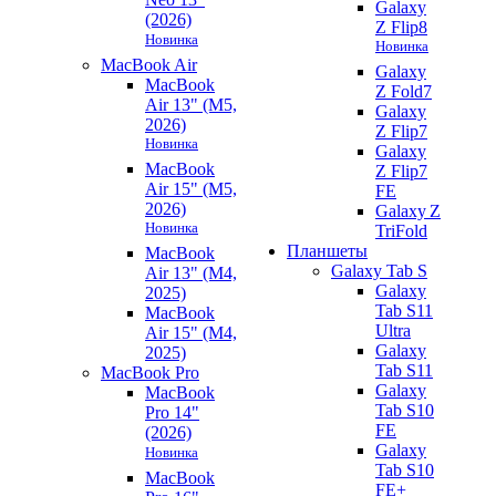
Galaxy
(2026)
Z Flip8
Новинка
Новинка
MacBook Air
Galaxy
MacBook
Z Fold7
Air 13" (M5,
Galaxy
2026)
Z Flip7
Новинка
Galaxy
MacBook
Z Flip7
Air 15" (M5,
FE
2026)
Galaxy Z
Новинка
TriFold
Планшеты
MacBook
Galaxy Tab S
Air 13" (M4,
Galaxy
2025)
Tab S11
MacBook
Ultra
Air 15" (M4,
Galaxy
2025)
Tab S11
MacBook Pro
Galaxy
MacBook
Tab S10
Pro 14"
FE
(2026)
Galaxy
Новинка
Tab S10
MacBook
FE+