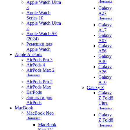
Новинка
Apple Watch Ultra
3
Galaxy
Apple Watch
A27
Series 10
Новинка
Apple Watch Ultra
Galaxy
2
A17
Apple Watch SE
Galaxy
(2024)
A07
Ремешки для
Galaxy
Apple Watch
A56
Apple AirPods
Galaxy
AirPods Pro 3
A36
AirPods 4
Galaxy
AirPods Max 2
A26
Новинка
Galaxy
AirPods Pro 2
A16
AirPods Max
Galaxy Z
EarPods
Galaxy
Запчасти для
Z Fold8
AirPods
Ultra
MacBook
Новинка
MacBook Neo
Galaxy
Новинка
Z Fold8
MacBook
Новинка
Neo 13"