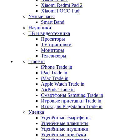
Xiaomi Redmi Pad 2
Xiaomi POCO Pad
Умные часы
Smart Band
Наушники
ТВ и видеотехника
Проекторы
TV приставки
Мониторы
Телевизоры
Trade in
iPhone Trade in
iPad Trade in
iMac Trade in
Apple Watch Trade in
AirPods Trade in
Смартфоны Samsung Trade in
Игровые приставки Trade in
Игры для PlayStation Trade in
Уценка
Уценённые смартфоны
Уценённые планшеты
Уценённые наушники
Уценённые ноутбуки