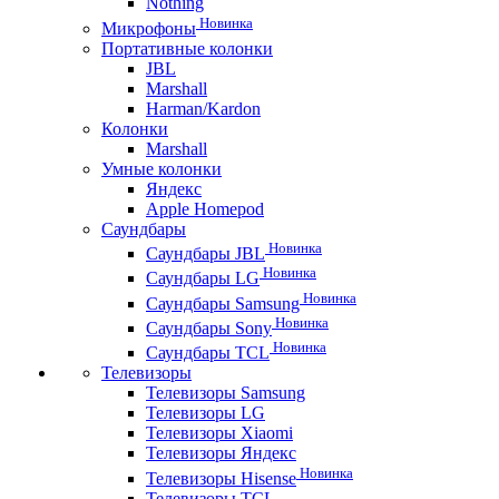
Nothing
Новинка
Микрофоны
Портативные колонки
JBL
Marshall
Harman/Kardon
Колонки
Marshall
Умные колонки
Яндекс
Apple Homepod
Саундбары
Новинка
Саундбары JBL
Новинка
Саундбары LG
Новинка
Саундбары Samsung
Новинка
Саундбары Sony
Новинка
Саундбары TCL
Телевизоры
Телевизоры Samsung
Телевизоры LG
Телевизоры Xiaomi
Телевизоры Яндекс
Новинка
Телевизоры Hisense
Телевизоры TCL