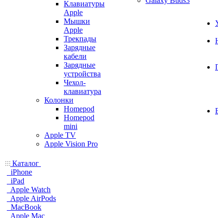
Galaxy Buds3
Клавиатуры
Apple
Мышки
Apple
Трекпады
Зарядные
кабели
Зарядные
устройства
Чехол-
клавиатура
Колонки
Homepod
Homepod
mini
Apple TV
Apple Vision Pro
Каталог
iPhone
iPad
Apple Watch
Apple AirPods
MacBook
Apple Mac