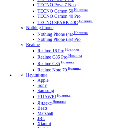
TECNO Pova 7 Neo
Новинка
TECNO Camon 50
TECNO Camon 40 Pro
Новинка
TECNO SPARK 40C
Nothing Phone
Новинка
Nothing Phone (4a)
Nothing Phone (3a) Pro
Realme
Новинка
Realme 16 Pro
Новинка
Realme C85 Pro
Новинка
Realme C85
Новинка
Realme Note 70
Наушники
Apple
Sony
Samsung
Новинка
HUAWEI
Новинка
Яндекс
Beats
Marshall
JBL
Xiaomi