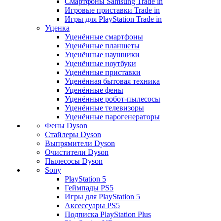
Смартфоны Samsung Trade in
Игровые приставки Trade in
Игры для PlayStation Trade in
Уценка
Уценённые смартфоны
Уценённые планшеты
Уценённые наушники
Уценённые ноутбуки
Уценённые приставки
Уценённая бытовая техника
Уценённые фены
Уценённые робот-пылесосы
Уценённые телевизоры
Уценённые парогенераторы
Фены Dyson
Стайлеры Dyson
Выпрямители Dyson
Очистители Dyson
Пылесосы Dyson
Sony
PlayStation 5
Геймпады PS5
Игры для PlayStation 5
Аксессуары PS5
Подписка PlayStation Plus