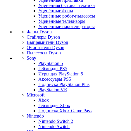
Уценённые приставки
Уценённая бытовая техника
Уценённые фены
Уценённые робот-пылесосы
Уценённые телевизоры
Уценённые парогенераторы
Фены Dyson
Стайлеры Dyson
Выпрямители Dyson
Очистители Dyson
Пылесосы Dyson
Sony
PlayStation 5
Геймпады PS5
Игры для PlayStation 5
Аксессуары PS5
Подписка PlayStation Plus
PlayStation VR
Microsoft
Xbox
Геймпады Xbox
Подписка Xbox Game Pass
Nintendo
Nintendo Switch 2
Nintendo Switch