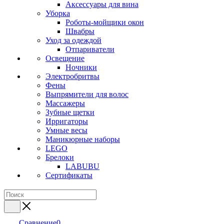
Аксессуары для вина
Уборка
Роботы-мойщики окон
Швабры
Уход за одеждой
Отпариватели
Освещение
Ночники
Электробритвы
Фены
Выпрямители для волос
Массажеры
Зубные щетки
Ирригаторы
Умные весы
Маникюрные наборы
LEGO
Брелоки
LABUBU
Сертификаты
Сравнение
0