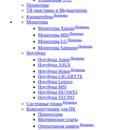
Проекторы
ТВ приставки и Медиаплееры
Новинка
Кронштейны
Мониторы
Новинка
Мониторы Xiaomi
Новинка
Мониторы MSI
Новинка
Мониторы LG
Новинка
Мониторы Samsung
Ноутбуки
Новинка
Ноутбуки Apple
Ноутбуки ASUS
Новинка
Ноутбуки Honor
Ноутбуки GIGABYTE
Ноутбуки Lenovo
Ноутбуки MSI
Ноутбуки HUAWEI
Ноутбуки TECNO
Новинка
Системные блоки
Комплектующие для ПК
Процессоры
Материнские платы
Новинка
Оперативная память