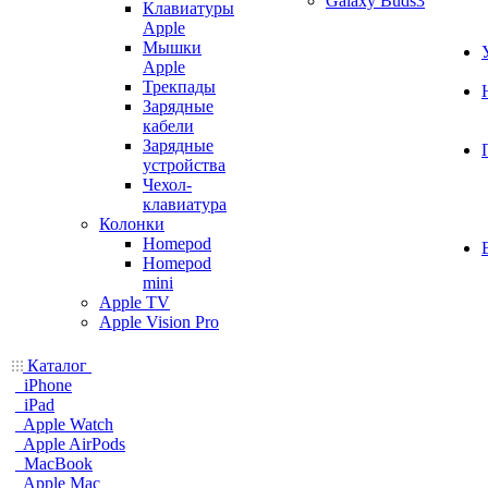
Galaxy Buds3
Клавиатуры
Apple
Мышки
Apple
Трекпады
Зарядные
кабели
Зарядные
устройства
Чехол-
клавиатура
Колонки
Homepod
Homepod
mini
Apple TV
Apple Vision Pro
Каталог
iPhone
iPad
Apple Watch
Apple AirPods
MacBook
Apple Mac