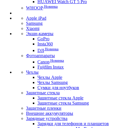
HUAWEI Watch GT 5 Pro
Новинка
WHOOP
Apple iPad
Samsung
Xiaomi
Экшн-камеры
GoPro
Insta360
Новинка
DJI
Фотоаппараты
Новинка
Canon
Fujifilm Instax
Чехлы
Чехлы Apple
Чехлы Samsung
Сумки для ноутбуков
Защитные стекла
Защитные стекла Apple
Защитные стекла Samsung
Защитные пленки
Внешние аккумуляторы
Зарядные устройства
Зарядки для телефонов и планшетов