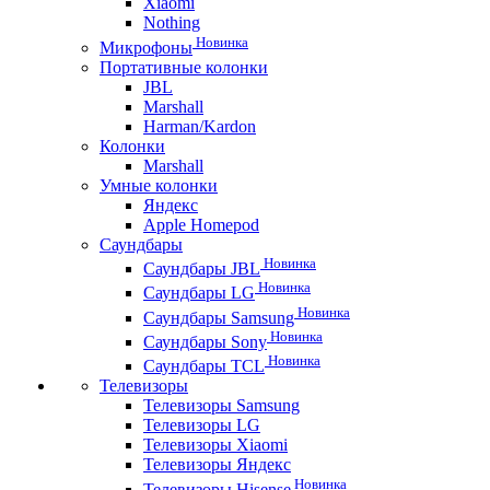
Xiaomi
Nothing
Новинка
Микрофоны
Портативные колонки
JBL
Marshall
Harman/Kardon
Колонки
Marshall
Умные колонки
Яндекс
Apple Homepod
Саундбары
Новинка
Саундбары JBL
Новинка
Саундбары LG
Новинка
Саундбары Samsung
Новинка
Саундбары Sony
Новинка
Саундбары TCL
Телевизоры
Телевизоры Samsung
Телевизоры LG
Телевизоры Xiaomi
Телевизоры Яндекс
Новинка
Телевизоры Hisense