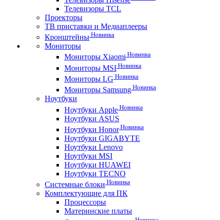
Телевизоры TCL
Проекторы
ТВ приставки и Медиаплееры
Новинка
Кронштейны
Мониторы
Новинка
Мониторы Xiaomi
Новинка
Мониторы MSI
Новинка
Мониторы LG
Новинка
Мониторы Samsung
Ноутбуки
Новинка
Ноутбуки Apple
Ноутбуки ASUS
Новинка
Ноутбуки Honor
Ноутбуки GIGABYTE
Ноутбуки Lenovo
Ноутбуки MSI
Ноутбуки HUAWEI
Ноутбуки TECNO
Новинка
Системные блоки
Комплектующие для ПК
Процессоры
Материнские платы
Новинка