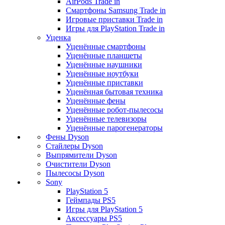
AirPods Trade in
Смартфоны Samsung Trade in
Игровые приставки Trade in
Игры для PlayStation Trade in
Уценка
Уценённые смартфоны
Уценённые планшеты
Уценённые наушники
Уценённые ноутбуки
Уценённые приставки
Уценённая бытовая техника
Уценённые фены
Уценённые робот-пылесосы
Уценённые телевизоры
Уценённые парогенераторы
Фены Dyson
Стайлеры Dyson
Выпрямители Dyson
Очистители Dyson
Пылесосы Dyson
Sony
PlayStation 5
Геймпады PS5
Игры для PlayStation 5
Аксессуары PS5