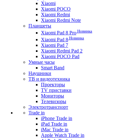
Xiaomi
Xiaomi POCO
Xiaomi Redmi
Xiaomi Redmi Note
Планшеты
Новинка
Xiaomi Pad 8 Pro
Новинка
Xiaomi Pad 8
Xiaomi Pad 7
Xiaomi Redmi Pad 2
Xiaomi POCO Pad
Умные часы
Smart Band
Наушники
ТВ и видеотехника
Проекторы
TV приставки
Мониторы
Телевизоры
Электротранспорт
Trade in
iPhone Trade in
iPad Trade in
iMac Trade in
Apple Watch Trade in