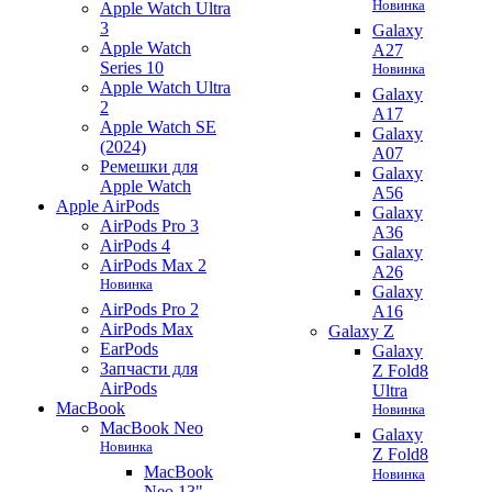
Новинка
Apple Watch Ultra
3
Galaxy
Apple Watch
A27
Series 10
Новинка
Apple Watch Ultra
Galaxy
2
A17
Apple Watch SE
Galaxy
(2024)
A07
Ремешки для
Galaxy
Apple Watch
A56
Apple AirPods
Galaxy
AirPods Pro 3
A36
AirPods 4
Galaxy
AirPods Max 2
A26
Новинка
Galaxy
AirPods Pro 2
A16
AirPods Max
Galaxy Z
EarPods
Galaxy
Запчасти для
Z Fold8
AirPods
Ultra
MacBook
Новинка
MacBook Neo
Galaxy
Новинка
Z Fold8
MacBook
Новинка
Neo 13"