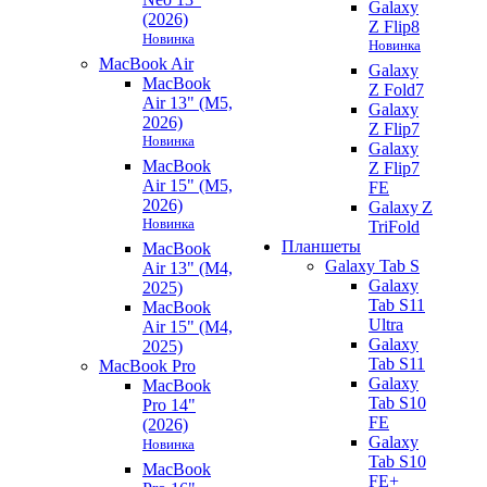
Galaxy
(2026)
Z Flip8
Новинка
Новинка
MacBook Air
Galaxy
MacBook
Z Fold7
Air 13" (M5,
Galaxy
2026)
Z Flip7
Новинка
Galaxy
MacBook
Z Flip7
Air 15" (M5,
FE
2026)
Galaxy Z
Новинка
TriFold
Планшеты
MacBook
Galaxy Tab S
Air 13" (M4,
Galaxy
2025)
Tab S11
MacBook
Ultra
Air 15" (M4,
Galaxy
2025)
Tab S11
MacBook Pro
Galaxy
MacBook
Tab S10
Pro 14"
FE
(2026)
Galaxy
Новинка
Tab S10
MacBook
FE+