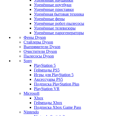
Уценённые наушники
Уценённые ноутбуки
Уценённые приставки
Уценённая бытовая техника
Уценённые фены
Уценённые робот-пылесосы
Уценённые телевизоры
Уценённые парогенераторы
Фены Dyson
Стайлеры Dyson
Выпрямители Dyson
Очистители Dyson
Пылесосы Dyson
Sony
PlayStation 5
Геймпады PS5
Игры для PlayStation 5
Аксессуары PS5
Подписка PlayStation Plus
PlayStation VR
Microsoft
Xbox
Геймпады Xbox
Подписка Xbox Game Pass
Nintendo