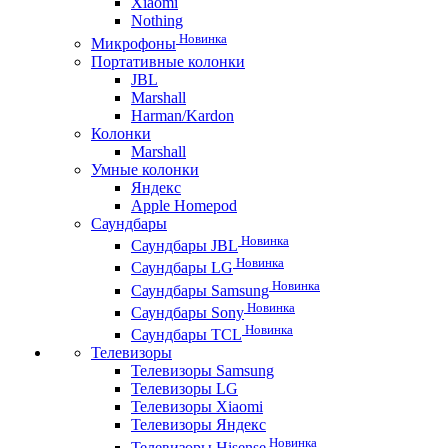
Xiaomi
Nothing
Новинка
Микрофоны
Портативные колонки
JBL
Marshall
Harman/Kardon
Колонки
Marshall
Умные колонки
Яндекс
Apple Homepod
Саундбары
Новинка
Саундбары JBL
Новинка
Саундбары LG
Новинка
Саундбары Samsung
Новинка
Саундбары Sony
Новинка
Саундбары TCL
Телевизоры
Телевизоры Samsung
Телевизоры LG
Телевизоры Xiaomi
Телевизоры Яндекс
Новинка
Телевизоры Hisense