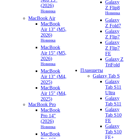
Galaxy
(2026)
Z Flip8
Новинка
Новинка
MacBook Air
Galaxy
MacBook
Z Fold7
Air 13" (M5,
Galaxy
2026)
Z Flip7
Новинка
Galaxy
MacBook
Z Flip7
Air 15" (M5,
FE
2026)
Galaxy Z
Новинка
TriFold
Планшеты
MacBook
Galaxy Tab S
Air 13" (M4,
Galaxy
2025)
Tab S11
MacBook
Ultra
Air 15" (M4,
Galaxy
2025)
Tab S11
MacBook Pro
Galaxy
MacBook
Tab S10
Pro 14"
FE
(2026)
Galaxy
Новинка
Tab S10
MacBook
FE+