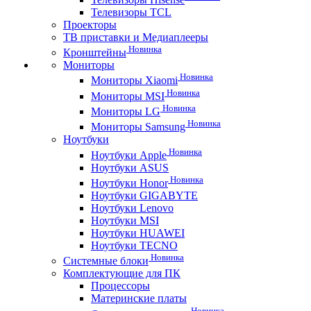
Телевизоры TCL
Проекторы
ТВ приставки и Медиаплееры
Новинка
Кронштейны
Мониторы
Новинка
Мониторы Xiaomi
Новинка
Мониторы MSI
Новинка
Мониторы LG
Новинка
Мониторы Samsung
Ноутбуки
Новинка
Ноутбуки Apple
Ноутбуки ASUS
Новинка
Ноутбуки Honor
Ноутбуки GIGABYTE
Ноутбуки Lenovo
Ноутбуки MSI
Ноутбуки HUAWEI
Ноутбуки TECNO
Новинка
Системные блоки
Комплектующие для ПК
Процессоры
Материнские платы
Новинка