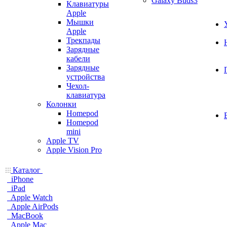
Galaxy Buds3
Клавиатуры
Apple
Мышки
Apple
Трекпады
Зарядные
кабели
Зарядные
устройства
Чехол-
клавиатура
Колонки
Homepod
Homepod
mini
Apple TV
Apple Vision Pro
Каталог
iPhone
iPad
Apple Watch
Apple AirPods
MacBook
Apple Mac