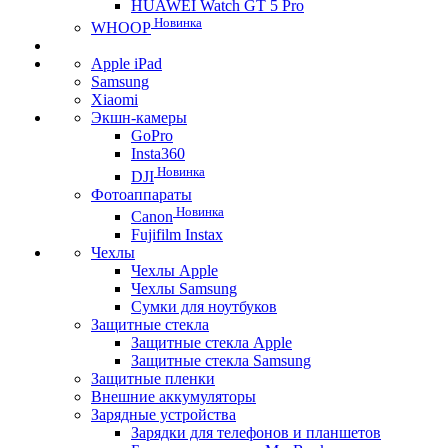
HUAWEI Watch GT 5 Pro
Новинка
WHOOP
Apple iPad
Samsung
Xiaomi
Экшн-камеры
GoPro
Insta360
Новинка
DJI
Фотоаппараты
Новинка
Canon
Fujifilm Instax
Чехлы
Чехлы Apple
Чехлы Samsung
Сумки для ноутбуков
Защитные стекла
Защитные стекла Apple
Защитные стекла Samsung
Защитные пленки
Внешние аккумуляторы
Зарядные устройства
Зарядки для телефонов и планшетов