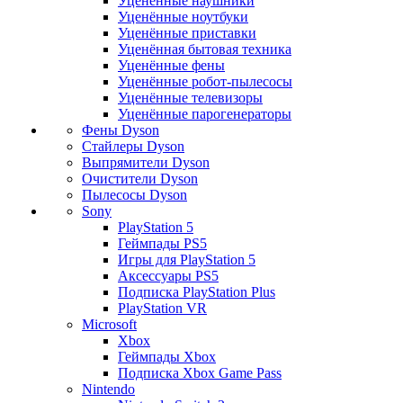
Уценённые наушники
Уценённые ноутбуки
Уценённые приставки
Уценённая бытовая техника
Уценённые фены
Уценённые робот-пылесосы
Уценённые телевизоры
Уценённые парогенераторы
Фены Dyson
Стайлеры Dyson
Выпрямители Dyson
Очистители Dyson
Пылесосы Dyson
Sony
PlayStation 5
Геймпады PS5
Игры для PlayStation 5
Аксессуары PS5
Подписка PlayStation Plus
PlayStation VR
Microsoft
Xbox
Геймпады Xbox
Подписка Xbox Game Pass
Nintendo