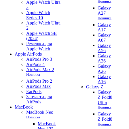
Новинка
Apple Watch Ultra
3
Galaxy
Apple Watch
A27
Series 10
Новинка
Apple Watch Ultra
Galaxy
2
A17
Apple Watch SE
Galaxy
(2024)
A07
Ремешки для
Galaxy
Apple Watch
A56
Apple AirPods
Galaxy
AirPods Pro 3
A36
AirPods 4
Galaxy
AirPods Max 2
A26
Новинка
Galaxy
AirPods Pro 2
A16
AirPods Max
Galaxy Z
EarPods
Galaxy
Запчасти для
Z Fold8
AirPods
Ultra
MacBook
Новинка
MacBook Neo
Galaxy
Новинка
Z Fold8
MacBook
Новинка
Neo 13"