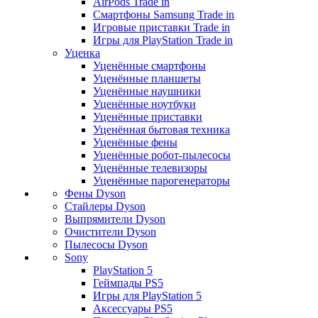
AirPods Trade in
Смартфоны Samsung Trade in
Игровые приставки Trade in
Игры для PlayStation Trade in
Уценка
Уценённые смартфоны
Уценённые планшеты
Уценённые наушники
Уценённые ноутбуки
Уценённые приставки
Уценённая бытовая техника
Уценённые фены
Уценённые робот-пылесосы
Уценённые телевизоры
Уценённые парогенераторы
Фены Dyson
Стайлеры Dyson
Выпрямители Dyson
Очистители Dyson
Пылесосы Dyson
Sony
PlayStation 5
Геймпады PS5
Игры для PlayStation 5
Аксессуары PS5