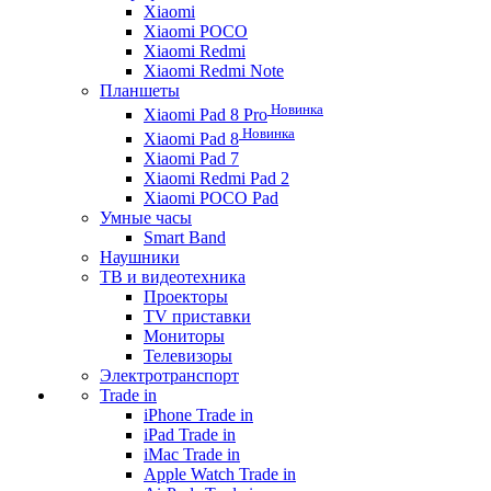
Xiaomi
Xiaomi POCO
Xiaomi Redmi
Xiaomi Redmi Note
Планшеты
Новинка
Xiaomi Pad 8 Pro
Новинка
Xiaomi Pad 8
Xiaomi Pad 7
Xiaomi Redmi Pad 2
Xiaomi POCO Pad
Умные часы
Smart Band
Наушники
ТВ и видеотехника
Проекторы
TV приставки
Мониторы
Телевизоры
Электротранспорт
Trade in
iPhone Trade in
iPad Trade in
iMac Trade in
Apple Watch Trade in