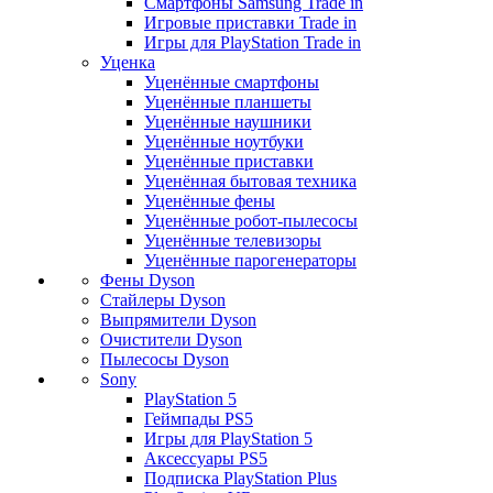
Смартфоны Samsung Trade in
Игровые приставки Trade in
Игры для PlayStation Trade in
Уценка
Уценённые смартфоны
Уценённые планшеты
Уценённые наушники
Уценённые ноутбуки
Уценённые приставки
Уценённая бытовая техника
Уценённые фены
Уценённые робот-пылесосы
Уценённые телевизоры
Уценённые парогенераторы
Фены Dyson
Стайлеры Dyson
Выпрямители Dyson
Очистители Dyson
Пылесосы Dyson
Sony
PlayStation 5
Геймпады PS5
Игры для PlayStation 5
Аксессуары PS5
Подписка PlayStation Plus