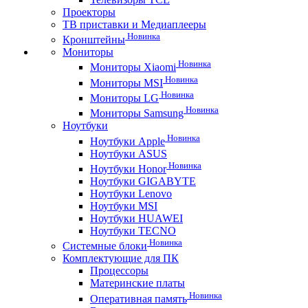
Проекторы
ТВ приставки и Медиаплееры
Новинка
Кронштейны
Мониторы
Новинка
Мониторы Xiaomi
Новинка
Мониторы MSI
Новинка
Мониторы LG
Новинка
Мониторы Samsung
Ноутбуки
Новинка
Ноутбуки Apple
Ноутбуки ASUS
Новинка
Ноутбуки Honor
Ноутбуки GIGABYTE
Ноутбуки Lenovo
Ноутбуки MSI
Ноутбуки HUAWEI
Ноутбуки TECNO
Новинка
Системные блоки
Комплектующие для ПК
Процессоры
Материнские платы
Новинка
Оперативная память