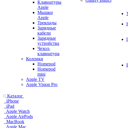
Galaxy Buds3
Клавиатуры
Apple
Мышки
Apple
Трекпады
Зарядные
кабели
Зарядные
устройства
Чехол-
клавиатура
Колонки
Homepod
Homepod
mini
Apple TV
Apple Vision Pro
Каталог
iPhone
iPad
Apple Watch
Apple AirPods
MacBook
Apple Mac