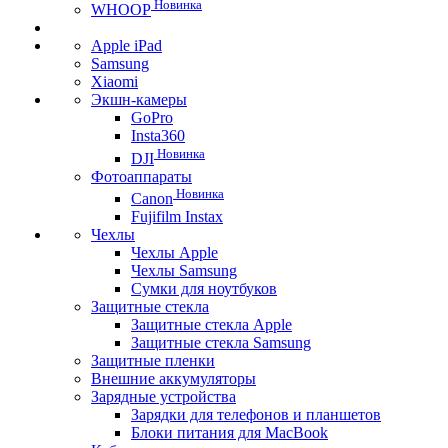
Новинка
WHOOP
Apple iPad
Samsung
Xiaomi
Экшн-камеры
GoPro
Insta360
Новинка
DJI
Фотоаппараты
Новинка
Canon
Fujifilm Instax
Чехлы
Чехлы Apple
Чехлы Samsung
Сумки для ноутбуков
Защитные стекла
Защитные стекла Apple
Защитные стекла Samsung
Защитные пленки
Внешние аккумуляторы
Зарядные устройства
Зарядки для телефонов и планшетов
Блоки питания для MacBook