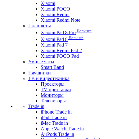
Xiaomi
Xiaomi POCO
Xiaomi Redmi
Xiaomi Redmi Note
Планшеты
Новинка
Xiaomi Pad 8 Pro
Новинка
Xiaomi Pad 8
Xiaomi Pad 7
Xiaomi Redmi Pad 2
Xiaomi POCO Pad
Умные часы
Smart Band
Наушники
ТВ и видеотехника
Проекторы
TV приставки
Мониторы
Телевизоры
Trade in
iPhone Trade in
iPad Trade in
iMac Trade in
Apple Watch Trade in
AirPods Trade in