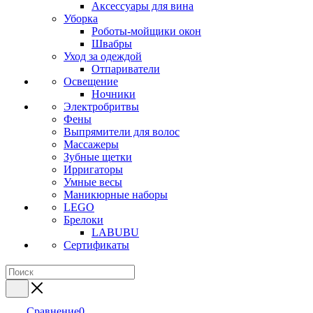
Аксессуары для вина
Уборка
Роботы-мойщики окон
Швабры
Уход за одеждой
Отпариватели
Освещение
Ночники
Электробритвы
Фены
Выпрямители для волос
Массажеры
Зубные щетки
Ирригаторы
Умные весы
Маникюрные наборы
LEGO
Брелоки
LABUBU
Сертификаты
Сравнение
0