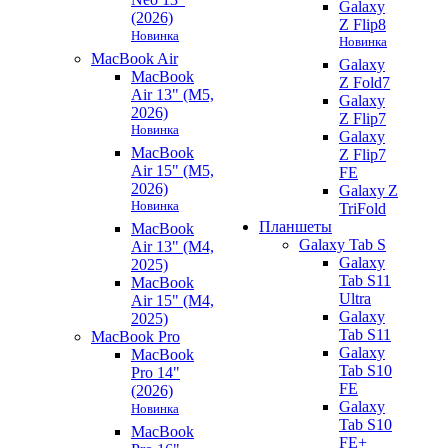
Galaxy
(2026)
Z Flip8
Новинка
Новинка
MacBook Air
Galaxy
MacBook
Z Fold7
Air 13" (M5,
Galaxy
2026)
Z Flip7
Новинка
Galaxy
MacBook
Z Flip7
Air 15" (M5,
FE
2026)
Galaxy Z
Новинка
TriFold
Планшеты
MacBook
Galaxy Tab S
Air 13" (M4,
Galaxy
2025)
Tab S11
MacBook
Ultra
Air 15" (M4,
Galaxy
2025)
Tab S11
MacBook Pro
Galaxy
MacBook
Tab S10
Pro 14"
FE
(2026)
Galaxy
Новинка
Tab S10
MacBook
FE+