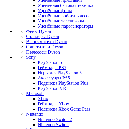
Уценённые приставки
Уценённая бытовая техника
Уценённые фены
Уценённые робот-пылесосы
Уценённые телевизоры
Уценённые парогенераторы
Фены Dyson
Стайлеры Dyson
Выпрямители Dyson
Очистители Dyson
Пылесосы Dyson
Sony
PlayStation 5
Геймпады PS5
Игры для PlayStation 5
Аксессуары PS5
Подписка PlayStation Plus
PlayStation VR
Microsoft
Xbox
Геймпады Xbox
Подписка Xbox Game Pass
Nintendo
Nintendo Switch 2
Nintendo Switch