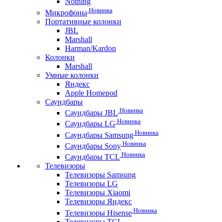
Nothing
Новинка
Микрофоны
Портативные колонки
JBL
Marshall
Harman/Kardon
Колонки
Marshall
Умные колонки
Яндекс
Apple Homepod
Саундбары
Новинка
Саундбары JBL
Новинка
Саундбары LG
Новинка
Саундбары Samsung
Новинка
Саундбары Sony
Новинка
Саундбары TCL
Телевизоры
Телевизоры Samsung
Телевизоры LG
Телевизоры Xiaomi
Телевизоры Яндекс
Новинка
Телевизоры Hisense
Телевизоры TCL