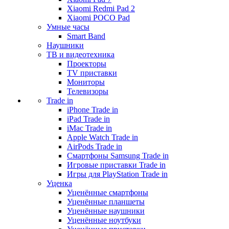
Xiaomi Redmi Pad 2
Xiaomi POCO Pad
Умные часы
Smart Band
Наушники
ТВ и видеотехника
Проекторы
TV приставки
Мониторы
Телевизоры
Trade in
iPhone Trade in
iPad Trade in
iMac Trade in
Apple Watch Trade in
AirPods Trade in
Смартфоны Samsung Trade in
Игровые приставки Trade in
Игры для PlayStation Trade in
Уценка
Уценённые смартфоны
Уценённые планшеты
Уценённые наушники
Уценённые ноутбуки