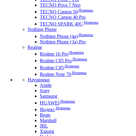
TECNO Pova 7 Neo
Новинка
TECNO Camon 50
TECNO Camon 40 Pro
Новинка
TECNO SPARK 40C
Nothing Phone
Новинка
Nothing Phone (4a)
Nothing Phone (3a) Pro
Realme
Новинка
Realme 16 Pro
Новинка
Realme C85 Pro
Новинка
Realme C85
Новинка
Realme Note 70
Наушники
Apple
Sony
Samsung
Новинка
HUAWEI
Новинка
Яндекс
Beats
Marshall
JBL
Xiaomi