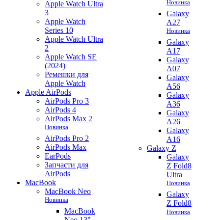
Новинка
Apple Watch Ultra
3
Galaxy
Apple Watch
A27
Series 10
Новинка
Apple Watch Ultra
Galaxy
2
A17
Apple Watch SE
Galaxy
(2024)
A07
Ремешки для
Galaxy
Apple Watch
A56
Apple AirPods
Galaxy
AirPods Pro 3
A36
AirPods 4
Galaxy
AirPods Max 2
A26
Новинка
Galaxy
AirPods Pro 2
A16
AirPods Max
Galaxy Z
EarPods
Galaxy
Запчасти для
Z Fold8
AirPods
Ultra
MacBook
Новинка
MacBook Neo
Galaxy
Новинка
Z Fold8
MacBook
Новинка
Neo 13"