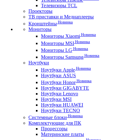
Телевизоры TCL
Проекторы
ТВ приставки и Медиаплееры
Новинка
Кронштейны
Мониторы
Новинка
Мониторы Xiaomi
Новинка
Мониторы MSI
Новинка
Мониторы LG
Новинка
Мониторы Samsung
Ноутбуки
Новинка
Ноутбуки Apple
Ноутбуки ASUS
Новинка
Ноутбуки Honor
Ноутбуки GIGABYTE
Ноутбуки Lenovo
Ноутбуки MSI
Ноутбуки HUAWEI
Ноутбуки TECNO
Новинка
Системные блоки
Комплектующие для ПК
Процессоры
Материнские платы
Новинка