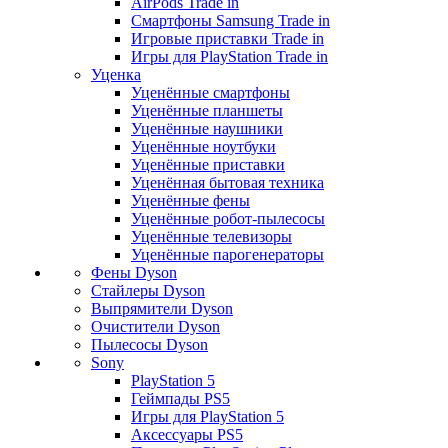
AirPods Trade in
Смартфоны Samsung Trade in
Игровые приставки Trade in
Игры для PlayStation Trade in
Уценка
Уценённые смартфоны
Уценённые планшеты
Уценённые наушники
Уценённые ноутбуки
Уценённые приставки
Уценённая бытовая техника
Уценённые фены
Уценённые робот-пылесосы
Уценённые телевизоры
Уценённые парогенераторы
Фены Dyson
Стайлеры Dyson
Выпрямители Dyson
Очистители Dyson
Пылесосы Dyson
Sony
PlayStation 5
Геймпады PS5
Игры для PlayStation 5
Аксессуары PS5