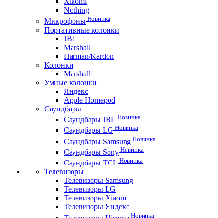
Xiaomi
Nothing
Новинка
Микрофоны
Портативные колонки
JBL
Marshall
Harman/Kardon
Колонки
Marshall
Умные колонки
Яндекс
Apple Homepod
Саундбары
Новинка
Саундбары JBL
Новинка
Саундбары LG
Новинка
Саундбары Samsung
Новинка
Саундбары Sony
Новинка
Саундбары TCL
Телевизоры
Телевизоры Samsung
Телевизоры LG
Телевизоры Xiaomi
Телевизоры Яндекс
Новинка
Телевизоры Hisense