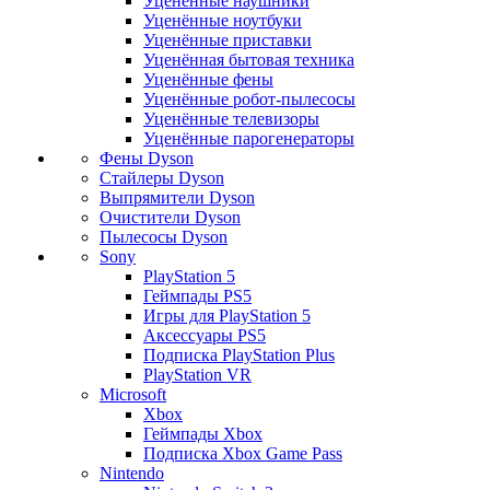
Уценённые наушники
Уценённые ноутбуки
Уценённые приставки
Уценённая бытовая техника
Уценённые фены
Уценённые робот-пылесосы
Уценённые телевизоры
Уценённые парогенераторы
Фены Dyson
Стайлеры Dyson
Выпрямители Dyson
Очистители Dyson
Пылесосы Dyson
Sony
PlayStation 5
Геймпады PS5
Игры для PlayStation 5
Аксессуары PS5
Подписка PlayStation Plus
PlayStation VR
Microsoft
Xbox
Геймпады Xbox
Подписка Xbox Game Pass
Nintendo