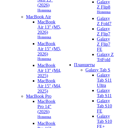
Galaxy
(2026)
Z Flip8
Новинка
Новинка
MacBook Air
Galaxy
MacBook
Z Fold7
Air 13" (M5,
Galaxy
2026)
Z Flip7
Новинка
Galaxy
MacBook
Z Flip7
Air 15" (M5,
FE
2026)
Galaxy Z
Новинка
TriFold
Планшеты
MacBook
Galaxy Tab S
Air 13" (M4,
Galaxy
2025)
Tab S11
MacBook
Ultra
Air 15" (M4,
Galaxy
2025)
Tab S11
MacBook Pro
Galaxy
MacBook
Tab S10
Pro 14"
FE
(2026)
Galaxy
Новинка
Tab S10
MacBook
FE+