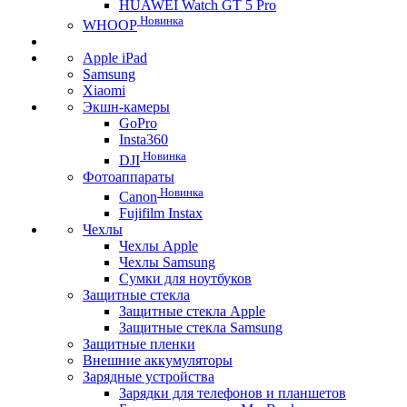
HUAWEI Watch GT 5 Pro
Новинка
WHOOP
Apple iPad
Samsung
Xiaomi
Экшн-камеры
GoPro
Insta360
Новинка
DJI
Фотоаппараты
Новинка
Canon
Fujifilm Instax
Чехлы
Чехлы Apple
Чехлы Samsung
Сумки для ноутбуков
Защитные стекла
Защитные стекла Apple
Защитные стекла Samsung
Защитные пленки
Внешние аккумуляторы
Зарядные устройства
Зарядки для телефонов и планшетов