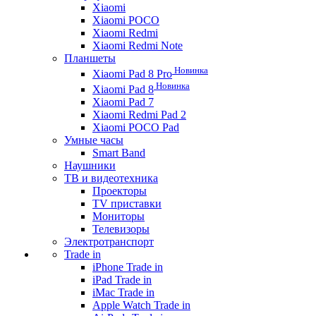
Xiaomi
Xiaomi POCO
Xiaomi Redmi
Xiaomi Redmi Note
Планшеты
Новинка
Xiaomi Pad 8 Pro
Новинка
Xiaomi Pad 8
Xiaomi Pad 7
Xiaomi Redmi Pad 2
Xiaomi POCO Pad
Умные часы
Smart Band
Наушники
ТВ и видеотехника
Проекторы
TV приставки
Мониторы
Телевизоры
Электротранспорт
Trade in
iPhone Trade in
iPad Trade in
iMac Trade in
Apple Watch Trade in