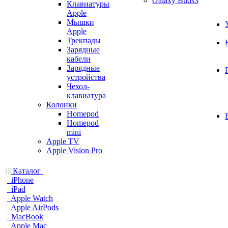
Galaxy Buds3
Клавиатуры
Apple
Мышки
Apple
Трекпады
Зарядные
кабели
Зарядные
устройства
Чехол-
клавиатура
Колонки
Homepod
Homepod
mini
Apple TV
Apple Vision Pro
Каталог
iPhone
iPad
Apple Watch
Apple AirPods
MacBook
Apple Mac