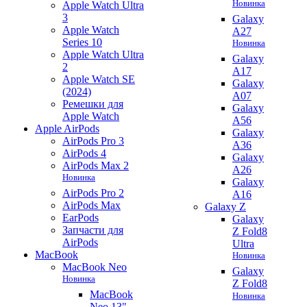
Новинка
Apple Watch Ultra
3
Galaxy
Apple Watch
A27
Series 10
Новинка
Apple Watch Ultra
Galaxy
2
A17
Apple Watch SE
Galaxy
(2024)
A07
Ремешки для
Galaxy
Apple Watch
A56
Apple AirPods
Galaxy
AirPods Pro 3
A36
AirPods 4
Galaxy
AirPods Max 2
A26
Новинка
Galaxy
AirPods Pro 2
A16
AirPods Max
Galaxy Z
EarPods
Galaxy
Запчасти для
Z Fold8
AirPods
Ultra
MacBook
Новинка
MacBook Neo
Galaxy
Новинка
Z Fold8
MacBook
Новинка
Neo 13"