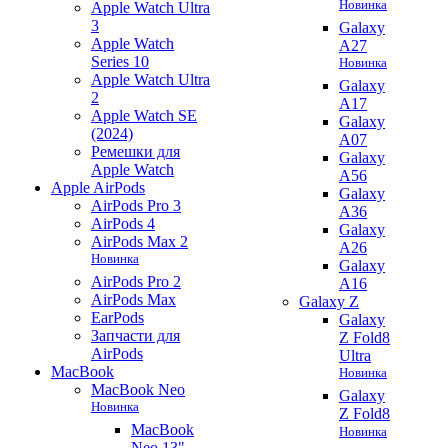
Новинка
Apple Watch Ultra
3
Galaxy
Apple Watch
A27
Series 10
Новинка
Apple Watch Ultra
Galaxy
2
A17
Apple Watch SE
Galaxy
(2024)
A07
Ремешки для
Galaxy
Apple Watch
A56
Apple AirPods
Galaxy
AirPods Pro 3
A36
AirPods 4
Galaxy
AirPods Max 2
A26
Новинка
Galaxy
AirPods Pro 2
A16
AirPods Max
Galaxy Z
EarPods
Galaxy
Запчасти для
Z Fold8
AirPods
Ultra
MacBook
Новинка
MacBook Neo
Galaxy
Новинка
Z Fold8
MacBook
Новинка
Neo 13"