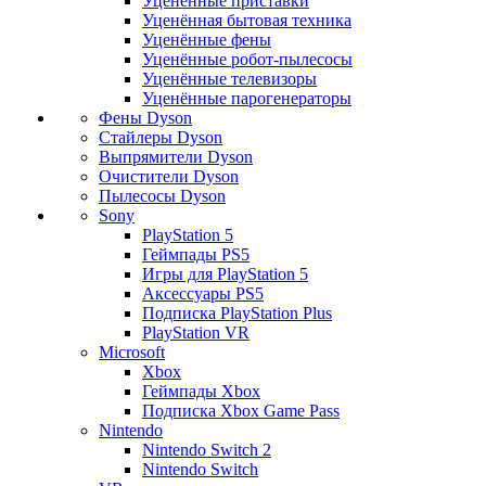
Уценённые приставки
Уценённая бытовая техника
Уценённые фены
Уценённые робот-пылесосы
Уценённые телевизоры
Уценённые парогенераторы
Фены Dyson
Стайлеры Dyson
Выпрямители Dyson
Очистители Dyson
Пылесосы Dyson
Sony
PlayStation 5
Геймпады PS5
Игры для PlayStation 5
Аксессуары PS5
Подписка PlayStation Plus
PlayStation VR
Microsoft
Xbox
Геймпады Xbox
Подписка Xbox Game Pass
Nintendo
Nintendo Switch 2
Nintendo Switch