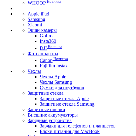
Новинка
WHOOP
Apple iPad
Samsung
Xiaomi
Экшн-камеры
GoPro
Insta360
Новинка
DJI
Фотоаппараты
Новинка
Canon
Fujifilm Instax
Чехлы
Чехлы Apple
Чехлы Samsung
Сумки для ноутбуков
Защитные стекла
Защитные стекла Apple
Защитные стекла Samsung
Защитные пленки
Внешние аккумуляторы
Зарядные устройства
Зарядки для телефонов и планшетов
Блоки питания для MacBook