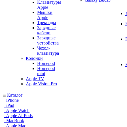
Galaxy Buds3
Клавиатуры
Apple
Мышки
Apple
Трекпады
Зарядные
кабели
Зарядные
устройства
Чехол-
клавиатура
Колонки
Homepod
Homepod
mini
Apple TV
Apple Vision Pro
Каталог
iPhone
iPad
Apple Watch
Apple AirPods
MacBook
Apple Mac