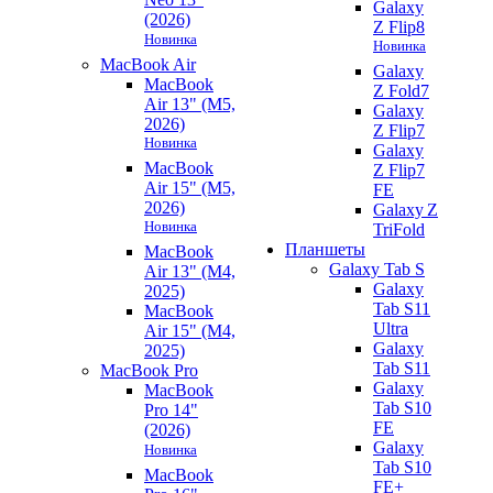
Galaxy
(2026)
Z Flip8
Новинка
Новинка
MacBook Air
Galaxy
MacBook
Z Fold7
Air 13" (M5,
Galaxy
2026)
Z Flip7
Новинка
Galaxy
MacBook
Z Flip7
Air 15" (M5,
FE
2026)
Galaxy Z
Новинка
TriFold
Планшеты
MacBook
Galaxy Tab S
Air 13" (M4,
Galaxy
2025)
Tab S11
MacBook
Ultra
Air 15" (M4,
Galaxy
2025)
Tab S11
MacBook Pro
Galaxy
MacBook
Tab S10
Pro 14"
FE
(2026)
Galaxy
Новинка
Tab S10
MacBook
FE+