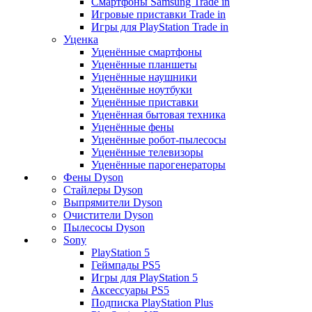
Смартфоны Samsung Trade in
Игровые приставки Trade in
Игры для PlayStation Trade in
Уценка
Уценённые смартфоны
Уценённые планшеты
Уценённые наушники
Уценённые ноутбуки
Уценённые приставки
Уценённая бытовая техника
Уценённые фены
Уценённые робот-пылесосы
Уценённые телевизоры
Уценённые парогенераторы
Фены Dyson
Стайлеры Dyson
Выпрямители Dyson
Очистители Dyson
Пылесосы Dyson
Sony
PlayStation 5
Геймпады PS5
Игры для PlayStation 5
Аксессуары PS5
Подписка PlayStation Plus