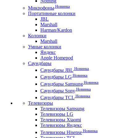
Nothing
Новинка
Микрофоны
Портативные колонки
JBL
Marshall
Harman/Kardon
Колонки
Marshall
Умные колонки
Яндекс
Apple Homepod
Саундбары
Новинка
Саундбары JBL
Новинка
Саундбары LG
Новинка
Саундбары Samsung
Новинка
Саундбары Sony
Новинка
Саундбары TCL
Телевизоры
Телевизоры Samsung
Телевизоры LG
Телевизоры Xiaomi
Телевизоры Яндекс
Новинка
Телевизоры Hisense
Телевизоры TCL