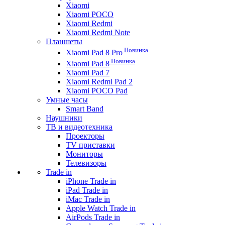
Xiaomi
Xiaomi POCO
Xiaomi Redmi
Xiaomi Redmi Note
Планшеты
Новинка
Xiaomi Pad 8 Pro
Новинка
Xiaomi Pad 8
Xiaomi Pad 7
Xiaomi Redmi Pad 2
Xiaomi POCO Pad
Умные часы
Smart Band
Наушники
ТВ и видеотехника
Проекторы
TV приставки
Мониторы
Телевизоры
Trade in
iPhone Trade in
iPad Trade in
iMac Trade in
Apple Watch Trade in
AirPods Trade in