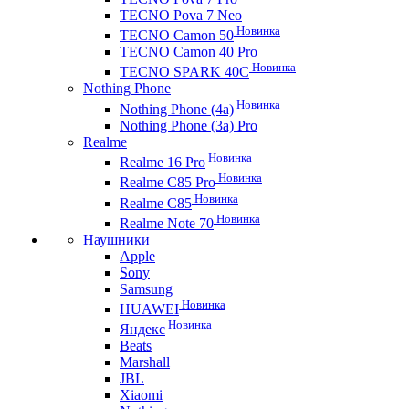
TECNO Pova 7 Neo
Новинка
TECNO Camon 50
TECNO Camon 40 Pro
Новинка
TECNO SPARK 40C
Nothing Phone
Новинка
Nothing Phone (4a)
Nothing Phone (3a) Pro
Realme
Новинка
Realme 16 Pro
Новинка
Realme C85 Pro
Новинка
Realme C85
Новинка
Realme Note 70
Наушники
Apple
Sony
Samsung
Новинка
HUAWEI
Новинка
Яндекс
Beats
Marshall
JBL
Xiaomi