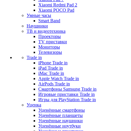
Xiaomi Redmi Pad 2
Xiaomi POCO Pad
Умные часы
Smart Band
Наушники
ТВ и видеотехника
Проекторы
TV приставки
Мониторы
Телевизоры
Trade in
iPhone Trade in
iPad Trade in
iMac Trade in
Apple Watch Trade in
AirPods Trade in
Смартфоны Samsung Trade in
Игровые приставки Trade in
Игры для PlayStation Trade in
Уценка
Уценённые смартфоны
Уценённые планшеты
Уценённые наушники
Уценённые ноутбуки