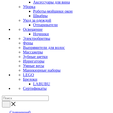
Аксессуары для вина
Уборка
Роботы-мойщики окон
Швабры
Уход за одеждой
Отпариватели
Освещение
Ночники
Электробритвы
Фены
Выпрямители для волос
Массажеры
Зубные щетки
Ирригаторы
Умные весы
Маникюрные наборы
LEGO
Брелоки
LABUBU
Сертификаты
Сравнение
0