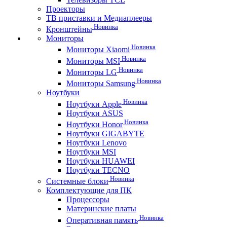
Проекторы
ТВ приставки и Медиаплееры
Новинка
Кронштейны
Мониторы
Новинка
Мониторы Xiaomi
Новинка
Мониторы MSI
Новинка
Мониторы LG
Новинка
Мониторы Samsung
Ноутбуки
Новинка
Ноутбуки Apple
Ноутбуки ASUS
Новинка
Ноутбуки Honor
Ноутбуки GIGABYTE
Ноутбуки Lenovo
Ноутбуки MSI
Ноутбуки HUAWEI
Ноутбуки TECNO
Новинка
Системные блоки
Комплектующие для ПК
Процессоры
Материнские платы
Новинка
Оперативная память