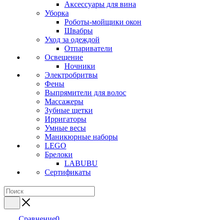
Аксессуары для вина
Уборка
Роботы-мойщики окон
Швабры
Уход за одеждой
Отпариватели
Освещение
Ночники
Электробритвы
Фены
Выпрямители для волос
Массажеры
Зубные щетки
Ирригаторы
Умные весы
Маникюрные наборы
LEGO
Брелоки
LABUBU
Сертификаты
Сравнение
0