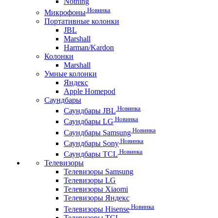
Nothing
Новинка
Микрофоны
Портативные колонки
JBL
Marshall
Harman/Kardon
Колонки
Marshall
Умные колонки
Яндекс
Apple Homepod
Саундбары
Новинка
Саундбары JBL
Новинка
Саундбары LG
Новинка
Саундбары Samsung
Новинка
Саундбары Sony
Новинка
Саундбары TCL
Телевизоры
Телевизоры Samsung
Телевизоры LG
Телевизоры Xiaomi
Телевизоры Яндекс
Новинка
Телевизоры Hisense
Телевизоры TCL