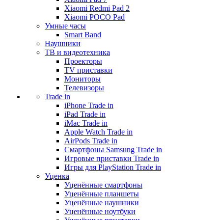
Xiaomi Redmi Pad 2
Xiaomi POCO Pad
Умные часы
Smart Band
Наушники
ТВ и видеотехника
Проекторы
TV приставки
Мониторы
Телевизоры
Trade in
iPhone Trade in
iPad Trade in
iMac Trade in
Apple Watch Trade in
AirPods Trade in
Смартфоны Samsung Trade in
Игровые приставки Trade in
Игры для PlayStation Trade in
Уценка
Уценённые смартфоны
Уценённые планшеты
Уценённые наушники
Уценённые ноутбуки