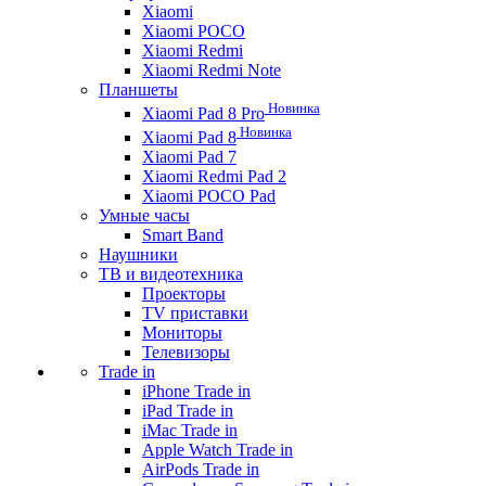
Xiaomi
Xiaomi POCO
Xiaomi Redmi
Xiaomi Redmi Note
Планшеты
Новинка
Xiaomi Pad 8 Pro
Новинка
Xiaomi Pad 8
Xiaomi Pad 7
Xiaomi Redmi Pad 2
Xiaomi POCO Pad
Умные часы
Smart Band
Наушники
ТВ и видеотехника
Проекторы
TV приставки
Мониторы
Телевизоры
Trade in
iPhone Trade in
iPad Trade in
iMac Trade in
Apple Watch Trade in
AirPods Trade in