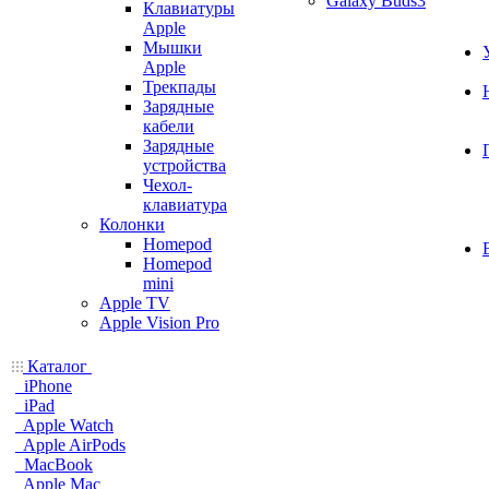
Galaxy Buds3
Клавиатуры
Apple
Мышки
Apple
Трекпады
Зарядные
кабели
Зарядные
устройства
Чехол-
клавиатура
Колонки
Homepod
Homepod
mini
Apple TV
Apple Vision Pro
Каталог
iPhone
iPad
Apple Watch
Apple AirPods
MacBook
Apple Mac