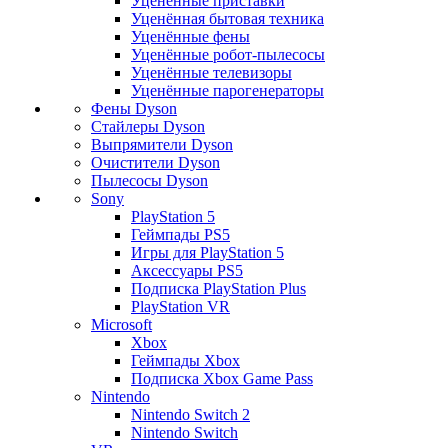
Уценённые приставки
Уценённая бытовая техника
Уценённые фены
Уценённые робот-пылесосы
Уценённые телевизоры
Уценённые парогенераторы
Фены Dyson
Стайлеры Dyson
Выпрямители Dyson
Очистители Dyson
Пылесосы Dyson
Sony
PlayStation 5
Геймпады PS5
Игры для PlayStation 5
Аксессуары PS5
Подписка PlayStation Plus
PlayStation VR
Microsoft
Xbox
Геймпады Xbox
Подписка Xbox Game Pass
Nintendo
Nintendo Switch 2
Nintendo Switch