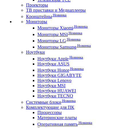
Проекторы
ТВ приставки и Медиаплееры
Новинка
Кронштейны
Мониторы
Новинка
Мониторы Xiaomi
Новинка
Мониторы MSI
Новинка
Мониторы LG
Новинка
Мониторы Samsung
Ноутбуки
Новинка
Ноутбуки Apple
Ноутбуки ASUS
Новинка
Ноутбуки Honor
Ноутбуки GIGABYTE
Ноутбуки Lenovo
Ноутбуки MSI
Ноутбуки HUAWEI
Ноутбуки TECNO
Новинка
Системные блоки
Комплектующие для ПК
Процессоры
Материнские платы
Новинка
Оперативная память