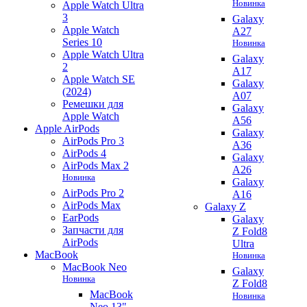
Новинка
Apple Watch Ultra
3
Galaxy
Apple Watch
A27
Series 10
Новинка
Apple Watch Ultra
Galaxy
2
A17
Apple Watch SE
Galaxy
(2024)
A07
Ремешки для
Galaxy
Apple Watch
A56
Apple AirPods
Galaxy
AirPods Pro 3
A36
AirPods 4
Galaxy
AirPods Max 2
A26
Новинка
Galaxy
AirPods Pro 2
A16
AirPods Max
Galaxy Z
EarPods
Galaxy
Запчасти для
Z Fold8
AirPods
Ultra
MacBook
Новинка
MacBook Neo
Galaxy
Новинка
Z Fold8
MacBook
Новинка
Neo 13"