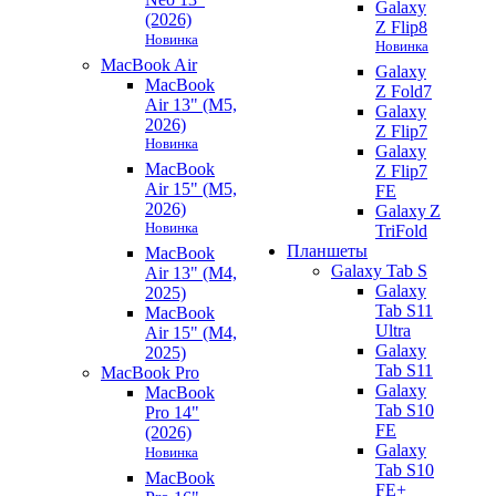
Galaxy
(2026)
Z Flip8
Новинка
Новинка
MacBook Air
Galaxy
MacBook
Z Fold7
Air 13" (M5,
Galaxy
2026)
Z Flip7
Новинка
Galaxy
MacBook
Z Flip7
Air 15" (M5,
FE
2026)
Galaxy Z
Новинка
TriFold
Планшеты
MacBook
Galaxy Tab S
Air 13" (M4,
Galaxy
2025)
Tab S11
MacBook
Ultra
Air 15" (M4,
Galaxy
2025)
Tab S11
MacBook Pro
Galaxy
MacBook
Tab S10
Pro 14"
FE
(2026)
Galaxy
Новинка
Tab S10
MacBook
FE+