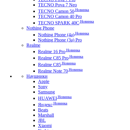
TECNO Pova 7 Neo
Новинка
TECNO Camon 50
TECNO Camon 40 Pro
Новинка
TECNO SPARK 40C
Nothing Phone
Новинка
Nothing Phone (4a)
Nothing Phone (3a) Pro
Realme
Новинка
Realme 16 Pro
Новинка
Realme C85 Pro
Новинка
Realme C85
Новинка
Realme Note 70
Наушники
Apple
Sony
Samsung
Новинка
HUAWEI
Новинка
Яндекс
Beats
Marshall
JBL
Xiaomi