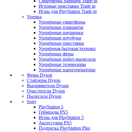
Смартфоны Samsung Trade in
Игровые приставки Trade in
Игры для PlayStation Trade in
Уценка
Уценённые смартфоны
Уценённые планшеты
Уценённые наушники
Уценённые ноутбуки
Уценённые приставки
Уценённая бытовая техника
Уценённые фены
Уценённые робот-пылесосы
Уценённые телевизоры
Уценённые парогенераторы
Фены Dyson
Стайлеры Dyson
Выпрямители Dyson
Очистители Dyson
Пылесосы Dyson
Sony
PlayStation 5
Геймпады PS5
Игры для PlayStation 5
Аксессуары PS5
Подписка PlayStation Plus