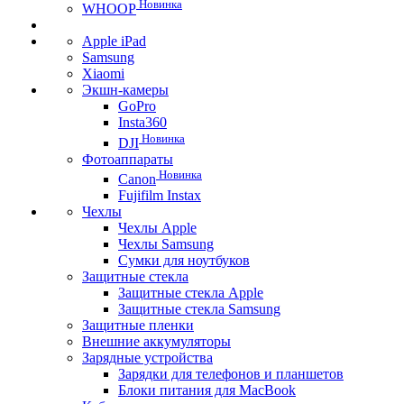
Новинка
WHOOP
Apple iPad
Samsung
Xiaomi
Экшн-камеры
GoPro
Insta360
Новинка
DJI
Фотоаппараты
Новинка
Canon
Fujifilm Instax
Чехлы
Чехлы Apple
Чехлы Samsung
Сумки для ноутбуков
Защитные стекла
Защитные стекла Apple
Защитные стекла Samsung
Защитные пленки
Внешние аккумуляторы
Зарядные устройства
Зарядки для телефонов и планшетов
Блоки питания для MacBook