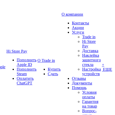
О компании
Контакты
Акции
Услуги
Trade in
Hi Store
Pay
Доставка
Hi Store Pay
Наклейка
Пополнить
защитного
О Trade in
Apple ID
стекла
+
ple
Пополнить
Купить
Настройка
ЕЩЕ
Steam
Сдать
устройств
Оплатить
Отзывы
ChatGPT
Документы
Помощь
Условия
оплаты
Гарантия
на товар
Вопрос-