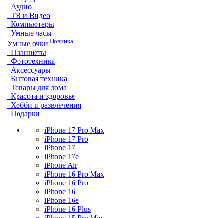
Аудио
ТВ и Видео
Компьютеры
Умные часы
Новинка
Умные очки
Планшеты
Фототехника
Аксессуары
Бытовая техника
Товары для дома
Красота и здоровье
Хобби и развлечения
Подарки
iPhone 17 Pro Max
iPhone 17 Pro
iPhone 17
iPhone 17e
iPhone Air
iPhone 16 Pro Max
iPhone 16 Pro
iPhone 16
iPhone 16e
iPhone 16 Plus
iPhone 15 Pro Max