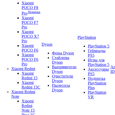
Xiaomi
POCO F8
Новинка
Pro
Xiaomi
POCO F7
Pro
Xiaomi
POCO X7
PlayStation
Pro
Dyson
Xiaomi
PlayStation 5
POCO F6
Геймпады
Фены Dyson
Xiaomi
PS5
Стайлеры
POCO F6
Игры для
Dyson
Pro
PlayStation 5
Выпрямители
Ap
Xiaomi Redmi
Аксессуары
Dyson
ID
Xiaomi
PS5
Очистители
Redmi 15
Подписка
Dyson
Xiaomi
PlayStation
Пылесосы
Redmi 15C
Plus
Dyson
Xiaomi Redmi
PlayStation
Note
VR
Xiaomi
Redmi
Note 15
Pro+ 5G