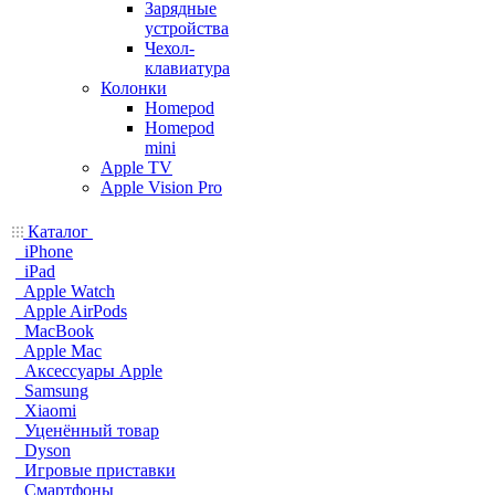
Зарядные
устройства
Чехол-
клавиатура
Колонки
Homepod
Homepod
mini
Apple TV
Apple Vision Pro
Каталог
iPhone
iPad
Apple Watch
Apple AirPods
MacBook
Apple Mac
Аксессуары Apple
Samsung
Xiaomi
Уценённый товар
Dyson
Игровые приставки
Смартфоны