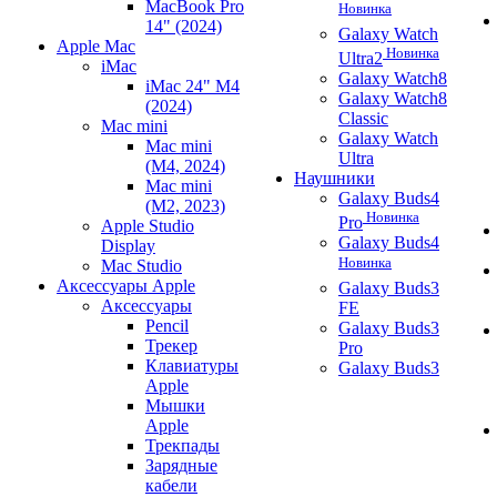
MacBook Pro
Новинка
14" (2024)
Galaxy Watch
Apple Mac
Новинка
Ultra2
iMac
Galaxy Watch8
iMac 24" M4
Galaxy Watch8
(2024)
Classic
Mac mini
Galaxy Watch
Mac mini
Ultra
(M4, 2024)
Наушники
Mac mini
Galaxy Buds4
(M2, 2023)
Новинка
Pro
Apple Studio
Galaxy Buds4
Display
Новинка
Mac Studio
Аксессуары Apple
Galaxy Buds3
Аксессуары
FE
Pencil
Galaxy Buds3
Трекер
Pro
Клавиатуры
Galaxy Buds3
Apple
Мышки
Apple
Трекпады
Зарядные
кабели