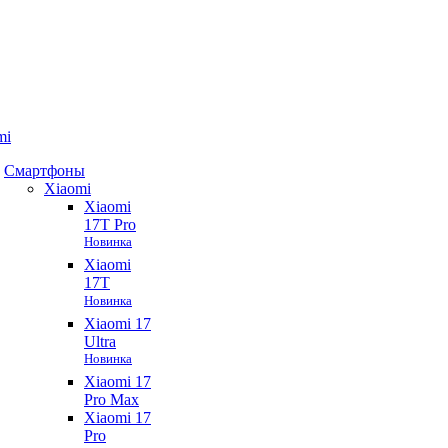
mi
Смартфоны
Xiaomi
Xiaomi
17T Pro
Новинка
Xiaomi
17T
Новинка
Xiaomi 17
Ultra
Новинка
Xiaomi 17
Pro Max
Xiaomi 17
Pro