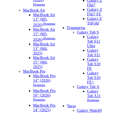
Galaxy Z
Новинка
Flip7
Galaxy Z
MacBook Air
Flip7 FE
MacBook Air
Galaxy Z
13" (M5,
TriFold
Новинка
2026)
Планшеты
MacBook Air
Galaxy Tab S
15" (M5,
Galaxy
Новинка
2026)
Tab S11
MacBook Air
Ultra
13" (M4,
Galaxy
2025)
Tab S11
MacBook Air
Galaxy
15" (M4,
Tab S10
2025)
FE
MacBook Pro
Galaxy
MacBook Pro
Tab S10
14" (2026)
FE+
Новинка
Galaxy Tab A
MacBook Pro
Galaxy
16" (2026)
Tab A11
Новинка
Новинка
MacBook Pro
Часы
14" (2025)
Galaxy Watch9