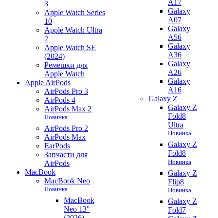
A17
3
Galaxy
Apple Watch Series
A07
10
Galaxy
Apple Watch Ultra
A56
2
Galaxy
Apple Watch SE
A36
(2024)
Galaxy
Ремешки для
A26
Apple Watch
Galaxy
Apple AirPods
A16
AirPods Pro 3
Galaxy Z
AirPods 4
Galaxy Z
AirPods Max 2
Fold8
Новинка
Ultra
AirPods Pro 2
Новинка
AirPods Max
Galaxy Z
EarPods
Fold8
Запчасти для
Новинка
AirPods
MacBook
Galaxy Z
MacBook Neo
Flip8
Новинка
Новинка
MacBook
Galaxy Z
Neo 13"
Fold7
(2026)