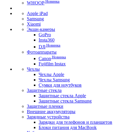
Новинка
WHOOP
Apple iPad
Samsung
Xiaomi
Экшн-камеры
GoPro
Insta360
Новинка
DJI
Фотоаппараты
Новинка
Canon
Fujifilm Instax
Чехлы
Чехлы Apple
Чехлы Samsung
Сумки для ноутбуков
Защитные стекла
Защитные стекла Apple
Защитные стекла Samsung
Защитные пленки
Внешние аккумуляторы
Зарядные устройства
Зарядки для телефонов и планшетов
Блоки питания для MacBook