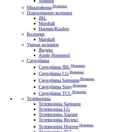
Nothing
Новинка
Микрофоны
Портативные колонки
JBL
Marshall
Harman/Kardon
Колонки
Marshall
Умные колонки
Яндекс
Apple Homepod
Саундбары
Новинка
Саундбары JBL
Новинка
Саундбары LG
Новинка
Саундбары Samsung
Новинка
Саундбары Sony
Новинка
Саундбары TCL
Телевизоры
Телевизоры Samsung
Телевизоры LG
Телевизоры Xiaomi
Телевизоры Яндекс
Новинка
Телевизоры Hisense
Телевизоры TCL