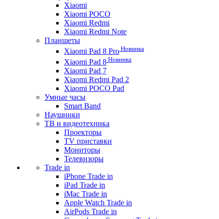
Xiaomi
Xiaomi POCO
Xiaomi Redmi
Xiaomi Redmi Note
Планшеты
Новинка
Xiaomi Pad 8 Pro
Новинка
Xiaomi Pad 8
Xiaomi Pad 7
Xiaomi Redmi Pad 2
Xiaomi POCO Pad
Умные часы
Smart Band
Наушники
ТВ и видеотехника
Проекторы
TV приставки
Мониторы
Телевизоры
Trade in
iPhone Trade in
iPad Trade in
iMac Trade in
Apple Watch Trade in
AirPods Trade in