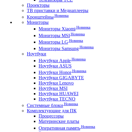
Проекторы
ТВ приставки и Медиаплееры
Новинка
Кронштейны
Мониторы
Новинка
Мониторы Xiaomi
Новинка
Мониторы MSI
Новинка
Мониторы LG
Новинка
Мониторы Samsung
Ноутбуки
Новинка
Ноутбуки Apple
Ноутбуки ASUS
Новинка
Ноутбуки Honor
Ноутбуки GIGABYTE
Ноутбуки Lenovo
Ноутбуки MSI
Ноутбуки HUAWEI
Ноутбуки TECNO
Новинка
Системные блоки
Комплектующие для ПК
Процессоры
Материнские платы
Новинка
Оперативная память