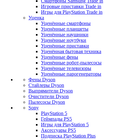
Смартфоны Samsung Trade in
Игровые приставки Trade in
Игры для PlayStation Trade in
Уценка
Уценённые смартфоны
Уценённые планшеты
Уценённые наушники
Уценённые ноутбуки
Уценённые приставки
Уценённая бытовая техника
Уценённые фены
Уценённые робот-пылесосы
Уценённые телевизоры
Уценённые парогенераторы
Фены Dyson
Стайлеры Dyson
Выпрямители Dyson
Очистители Dyson
Пылесосы Dyson
Sony
PlayStation 5
Геймпады PS5
Игры для PlayStation 5
Аксессуары PS5
Подписка PlayStation Plus