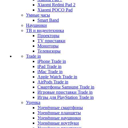
Xiaomi Redmi Pad 2
Xiaomi POCO Pad
Умные часы
Smart Band
Наушники
ТВ и видеотехника
Проекторы
TV приставки
Мониторы
Телевизоры
Trade in
iPhone Trade in
iPad Trade in
iMac Trade in
Apple Watch Trade in
AirPods Trade in
Смартфоны Samsung Trade in
Игровые приставки Trade in
Игры для PlayStation Trade in
Уценка
Уценённые смартфоны
Уценённые планшеты
Уценённые наушники
Уценённые ноутбуки