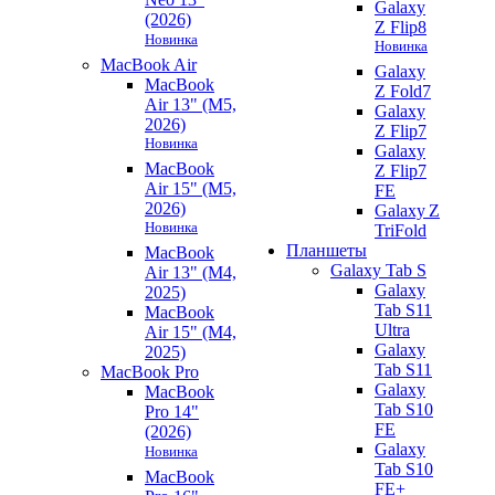
Galaxy
(2026)
Z Flip8
Новинка
Новинка
MacBook Air
Galaxy
MacBook
Z Fold7
Air 13" (M5,
Galaxy
2026)
Z Flip7
Новинка
Galaxy
MacBook
Z Flip7
Air 15" (M5,
FE
2026)
Galaxy Z
Новинка
TriFold
Планшеты
MacBook
Galaxy Tab S
Air 13" (M4,
Galaxy
2025)
Tab S11
MacBook
Ultra
Air 15" (M4,
Galaxy
2025)
Tab S11
MacBook Pro
Galaxy
MacBook
Tab S10
Pro 14"
FE
(2026)
Galaxy
Новинка
Tab S10
MacBook
FE+