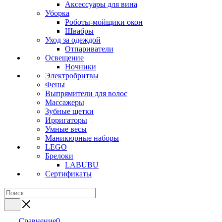
Аксессуары для вина
Уборка
Роботы-мойщики окон
Швабры
Уход за одеждой
Отпариватели
Освещение
Ночники
Электробритвы
Фены
Выпрямители для волос
Массажеры
Зубные щетки
Ирригаторы
Умные весы
Маникюрные наборы
LEGO
Брелоки
LABUBU
Сертификаты
Сравнение
0