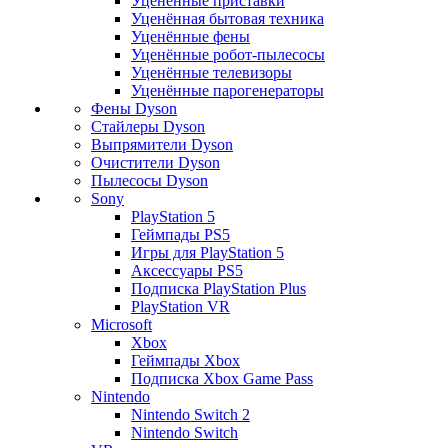
Уценённые приставки
Уценённая бытовая техника
Уценённые фены
Уценённые робот-пылесосы
Уценённые телевизоры
Уценённые парогенераторы
Фены Dyson
Стайлеры Dyson
Выпрямители Dyson
Очистители Dyson
Пылесосы Dyson
Sony
PlayStation 5
Геймпады PS5
Игры для PlayStation 5
Аксессуары PS5
Подписка PlayStation Plus
PlayStation VR
Microsoft
Xbox
Геймпады Xbox
Подписка Xbox Game Pass
Nintendo
Nintendo Switch 2
Nintendo Switch