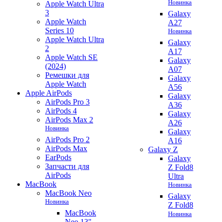
Новинка
Apple Watch Ultra
3
Galaxy
Apple Watch
A27
Series 10
Новинка
Apple Watch Ultra
Galaxy
2
A17
Apple Watch SE
Galaxy
(2024)
A07
Ремешки для
Galaxy
Apple Watch
A56
Apple AirPods
Galaxy
AirPods Pro 3
A36
AirPods 4
Galaxy
AirPods Max 2
A26
Новинка
Galaxy
AirPods Pro 2
A16
AirPods Max
Galaxy Z
EarPods
Galaxy
Запчасти для
Z Fold8
AirPods
Ultra
MacBook
Новинка
MacBook Neo
Galaxy
Новинка
Z Fold8
MacBook
Новинка
Neo 13"