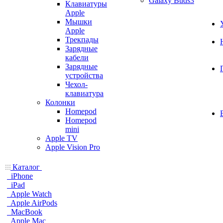
Galaxy Buds3
Клавиатуры
Apple
Мышки
Apple
Трекпады
Зарядные
кабели
Зарядные
устройства
Чехол-
клавиатура
Колонки
Homepod
Homepod
mini
Apple TV
Apple Vision Pro
Каталог
iPhone
iPad
Apple Watch
Apple AirPods
MacBook
Apple Mac