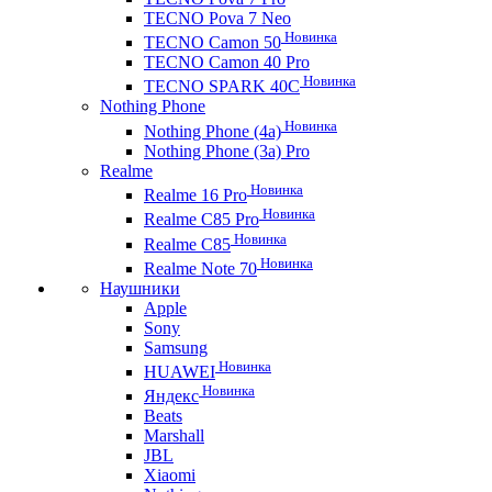
TECNO Pova 7 Neo
Новинка
TECNO Camon 50
TECNO Camon 40 Pro
Новинка
TECNO SPARK 40C
Nothing Phone
Новинка
Nothing Phone (4a)
Nothing Phone (3a) Pro
Realme
Новинка
Realme 16 Pro
Новинка
Realme C85 Pro
Новинка
Realme C85
Новинка
Realme Note 70
Наушники
Apple
Sony
Samsung
Новинка
HUAWEI
Новинка
Яндекс
Beats
Marshall
JBL
Xiaomi