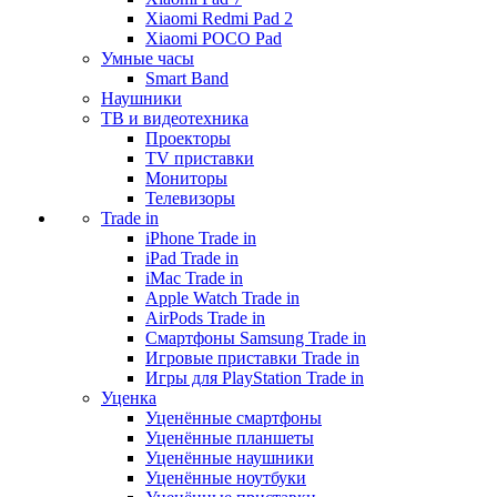
Xiaomi Redmi Pad 2
Xiaomi POCO Pad
Умные часы
Smart Band
Наушники
ТВ и видеотехника
Проекторы
TV приставки
Мониторы
Телевизоры
Trade in
iPhone Trade in
iPad Trade in
iMac Trade in
Apple Watch Trade in
AirPods Trade in
Смартфоны Samsung Trade in
Игровые приставки Trade in
Игры для PlayStation Trade in
Уценка
Уценённые смартфоны
Уценённые планшеты
Уценённые наушники
Уценённые ноутбуки