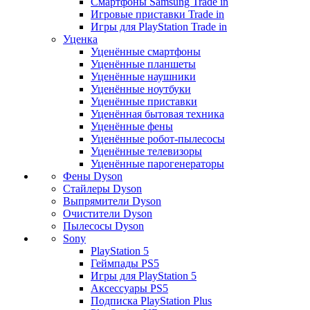
Смартфоны Samsung Trade in
Игровые приставки Trade in
Игры для PlayStation Trade in
Уценка
Уценённые смартфоны
Уценённые планшеты
Уценённые наушники
Уценённые ноутбуки
Уценённые приставки
Уценённая бытовая техника
Уценённые фены
Уценённые робот-пылесосы
Уценённые телевизоры
Уценённые парогенераторы
Фены Dyson
Стайлеры Dyson
Выпрямители Dyson
Очистители Dyson
Пылесосы Dyson
Sony
PlayStation 5
Геймпады PS5
Игры для PlayStation 5
Аксессуары PS5
Подписка PlayStation Plus