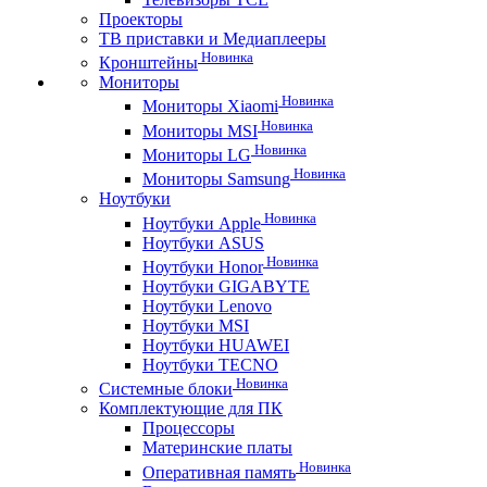
Проекторы
ТВ приставки и Медиаплееры
Новинка
Кронштейны
Мониторы
Новинка
Мониторы Xiaomi
Новинка
Мониторы MSI
Новинка
Мониторы LG
Новинка
Мониторы Samsung
Ноутбуки
Новинка
Ноутбуки Apple
Ноутбуки ASUS
Новинка
Ноутбуки Honor
Ноутбуки GIGABYTE
Ноутбуки Lenovo
Ноутбуки MSI
Ноутбуки HUAWEI
Ноутбуки TECNO
Новинка
Системные блоки
Комплектующие для ПК
Процессоры
Материнские платы
Новинка
Оперативная память