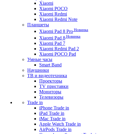
Xiaomi
Xiaomi POCO
Xiaomi Redmi
Xiaomi Redmi Note
Планшеты
Новинка
Xiaomi Pad 8 Pro
Новинка
Xiaomi Pad 8
Xiaomi Pad 7
Xiaomi Redmi Pad 2
Xiaomi POCO Pad
Умные часы
Smart Band
Наушники
ТВ и видеотехника
Проекторы
TV приставки
Мониторы
Телевизоры
Trade in
iPhone Trade in
iPad Trade in
iMac Trade in
Apple Watch Trade in
AirPods Trade in