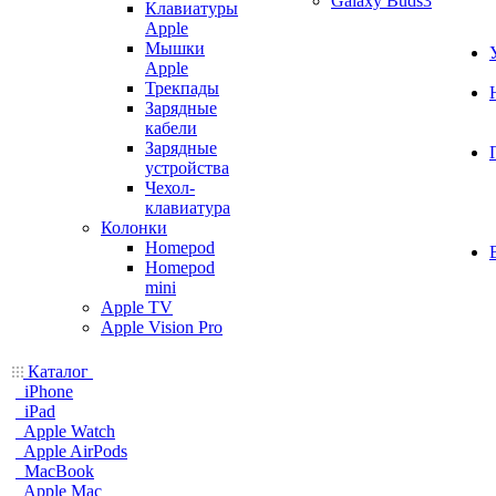
Galaxy Buds3
Клавиатуры
Apple
Мышки
Apple
Трекпады
Зарядные
кабели
Зарядные
устройства
Чехол-
клавиатура
Колонки
Homepod
Homepod
mini
Apple TV
Apple Vision Pro
Каталог
iPhone
iPad
Apple Watch
Apple AirPods
MacBook
Apple Mac