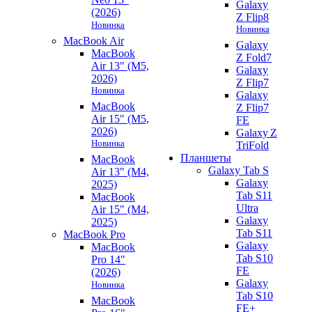
Galaxy
(2026)
Z Flip8
Новинка
Новинка
MacBook Air
Galaxy
MacBook
Z Fold7
Air 13" (M5,
Galaxy
2026)
Z Flip7
Новинка
Galaxy
MacBook
Z Flip7
Air 15" (M5,
FE
2026)
Galaxy Z
Новинка
TriFold
Планшеты
MacBook
Galaxy Tab S
Air 13" (M4,
Galaxy
2025)
Tab S11
MacBook
Ultra
Air 15" (M4,
Galaxy
2025)
Tab S11
MacBook Pro
Galaxy
MacBook
Tab S10
Pro 14"
FE
(2026)
Galaxy
Новинка
Tab S10
MacBook
FE+