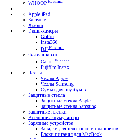
Новинка
WHOOP
Apple iPad
Samsung
Xiaomi
Экшн-камеры
GoPro
Insta360
Новинка
DJI
Фотоаппараты
Новинка
Canon
Fujifilm Instax
Чехлы
Чехлы Apple
Чехлы Samsung
Сумки для ноутбуков
Защитные стекла
Защитные стекла Apple
Защитные стекла Samsung
Защитные пленки
Внешние аккумуляторы
Зарядные устройства
Зарядки для телефонов и планшетов
Блоки питания для MacBook