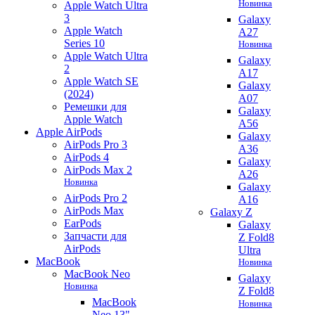
Новинка
Apple Watch Ultra
3
Galaxy
Apple Watch
A27
Series 10
Новинка
Apple Watch Ultra
Galaxy
2
A17
Apple Watch SE
Galaxy
(2024)
A07
Ремешки для
Galaxy
Apple Watch
A56
Apple AirPods
Galaxy
AirPods Pro 3
A36
AirPods 4
Galaxy
AirPods Max 2
A26
Новинка
Galaxy
AirPods Pro 2
A16
AirPods Max
Galaxy Z
EarPods
Galaxy
Запчасти для
Z Fold8
AirPods
Ultra
MacBook
Новинка
MacBook Neo
Galaxy
Новинка
Z Fold8
MacBook
Новинка
Neo 13"