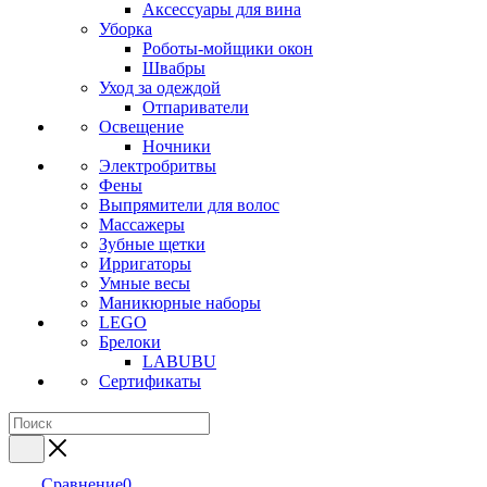
Аксессуары для вина
Уборка
Роботы-мойщики окон
Швабры
Уход за одеждой
Отпариватели
Освещение
Ночники
Электробритвы
Фены
Выпрямители для волос
Массажеры
Зубные щетки
Ирригаторы
Умные весы
Маникюрные наборы
LEGO
Брелоки
LABUBU
Сертификаты
Сравнение
0