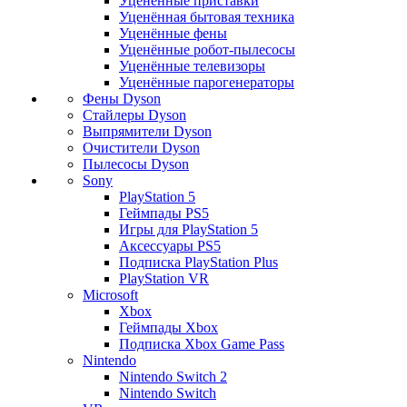
Уценённые приставки
Уценённая бытовая техника
Уценённые фены
Уценённые робот-пылесосы
Уценённые телевизоры
Уценённые парогенераторы
Фены Dyson
Стайлеры Dyson
Выпрямители Dyson
Очистители Dyson
Пылесосы Dyson
Sony
PlayStation 5
Геймпады PS5
Игры для PlayStation 5
Аксессуары PS5
Подписка PlayStation Plus
PlayStation VR
Microsoft
Xbox
Геймпады Xbox
Подписка Xbox Game Pass
Nintendo
Nintendo Switch 2
Nintendo Switch