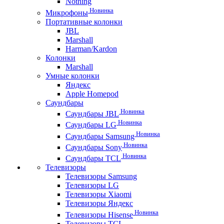
Nothing
Новинка
Микрофоны
Портативные колонки
JBL
Marshall
Harman/Kardon
Колонки
Marshall
Умные колонки
Яндекс
Apple Homepod
Саундбары
Новинка
Саундбары JBL
Новинка
Саундбары LG
Новинка
Саундбары Samsung
Новинка
Саундбары Sony
Новинка
Саундбары TCL
Телевизоры
Телевизоры Samsung
Телевизоры LG
Телевизоры Xiaomi
Телевизоры Яндекс
Новинка
Телевизоры Hisense
Телевизоры TCL