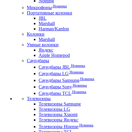
Nothing
Новинка
Микрофоны
Портативные колонки
JBL
Marshall
Harman/Kardon
Колонки
Marshall
Умные колонки
Яндекс
Apple Homepod
Саундбары
Новинка
Саундбары JBL
Новинка
Саундбары LG
Новинка
Саундбары Samsung
Новинка
Саундбары Sony
Новинка
Саундбары TCL
Телевизоры
Телевизоры Samsung
Телевизоры LG
Телевизоры Xiaomi
Телевизоры Яндекс
Новинка
Телевизоры Hisense
Телевизоры TCL