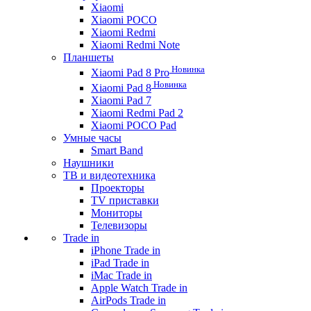
Xiaomi
Xiaomi POCO
Xiaomi Redmi
Xiaomi Redmi Note
Планшеты
Новинка
Xiaomi Pad 8 Pro
Новинка
Xiaomi Pad 8
Xiaomi Pad 7
Xiaomi Redmi Pad 2
Xiaomi POCO Pad
Умные часы
Smart Band
Наушники
ТВ и видеотехника
Проекторы
TV приставки
Мониторы
Телевизоры
Trade in
iPhone Trade in
iPad Trade in
iMac Trade in
Apple Watch Trade in
AirPods Trade in