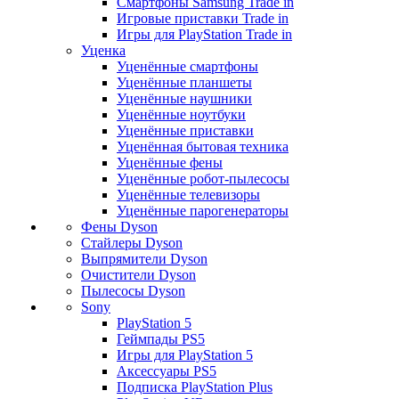
Смартфоны Samsung Trade in
Игровые приставки Trade in
Игры для PlayStation Trade in
Уценка
Уценённые смартфоны
Уценённые планшеты
Уценённые наушники
Уценённые ноутбуки
Уценённые приставки
Уценённая бытовая техника
Уценённые фены
Уценённые робот-пылесосы
Уценённые телевизоры
Уценённые парогенераторы
Фены Dyson
Стайлеры Dyson
Выпрямители Dyson
Очистители Dyson
Пылесосы Dyson
Sony
PlayStation 5
Геймпады PS5
Игры для PlayStation 5
Аксессуары PS5
Подписка PlayStation Plus