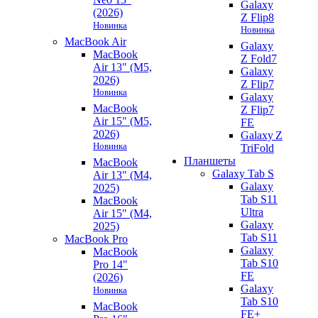
Galaxy
(2026)
Z Flip8
Новинка
Новинка
MacBook Air
Galaxy
MacBook
Z Fold7
Air 13" (M5,
Galaxy
2026)
Z Flip7
Новинка
Galaxy
MacBook
Z Flip7
Air 15" (M5,
FE
2026)
Galaxy Z
Новинка
TriFold
Планшеты
MacBook
Galaxy Tab S
Air 13" (M4,
Galaxy
2025)
Tab S11
MacBook
Ultra
Air 15" (M4,
Galaxy
2025)
Tab S11
MacBook Pro
Galaxy
MacBook
Tab S10
Pro 14"
FE
(2026)
Galaxy
Новинка
Tab S10
MacBook
FE+