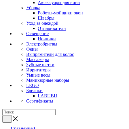
Аксессуары для вина
Уборка
Роботы-мойщики окон
Швабры
Уход за одеждой
Отпариватели
Освещение
Ночники
Электробритвы
Фены
Выпрямители для волос
Массажеры
Зубные щетки
Ирригаторы
Умные весы
Маникюрные наборы
LEGO
Брелоки
LABUBU
Сертификаты
Сравнение
0