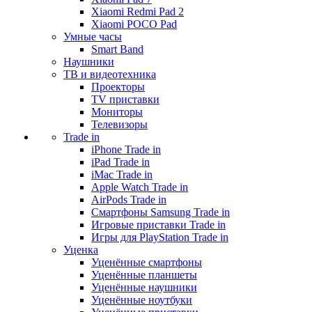
Xiaomi Redmi Pad 2
Xiaomi POCO Pad
Умные часы
Smart Band
Наушники
ТВ и видеотехника
Проекторы
TV приставки
Мониторы
Телевизоры
Trade in
iPhone Trade in
iPad Trade in
iMac Trade in
Apple Watch Trade in
AirPods Trade in
Смартфоны Samsung Trade in
Игровые приставки Trade in
Игры для PlayStation Trade in
Уценка
Уценённые смартфоны
Уценённые планшеты
Уценённые наушники
Уценённые ноутбуки