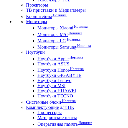
Проекторы
ТВ приставки и Медиаплееры
Новинка
Кронштейны
Мониторы
Новинка
Мониторы Xiaomi
Новинка
Мониторы MSI
Новинка
Мониторы LG
Новинка
Мониторы Samsung
Ноутбуки
Новинка
Ноутбуки Apple
Ноутбуки ASUS
Новинка
Ноутбуки Honor
Ноутбуки GIGABYTE
Ноутбуки Lenovo
Ноутбуки MSI
Ноутбуки HUAWEI
Ноутбуки TECNO
Новинка
Системные блоки
Комплектующие для ПК
Процессоры
Материнские платы
Новинка
Оперативная память