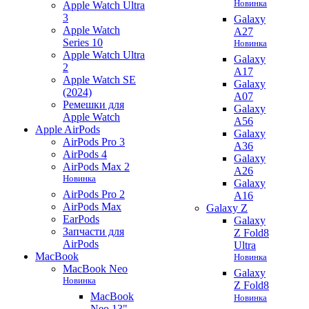
Новинка
Apple Watch Ultra
3
Galaxy
Apple Watch
A27
Series 10
Новинка
Apple Watch Ultra
Galaxy
2
A17
Apple Watch SE
Galaxy
(2024)
A07
Ремешки для
Galaxy
Apple Watch
A56
Apple AirPods
Galaxy
AirPods Pro 3
A36
AirPods 4
Galaxy
AirPods Max 2
A26
Новинка
Galaxy
AirPods Pro 2
A16
AirPods Max
Galaxy Z
EarPods
Galaxy
Запчасти для
Z Fold8
AirPods
Ultra
MacBook
Новинка
MacBook Neo
Galaxy
Новинка
Z Fold8
MacBook
Новинка
Neo 13"