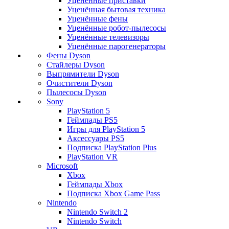
Уценённые приставки
Уценённая бытовая техника
Уценённые фены
Уценённые робот-пылесосы
Уценённые телевизоры
Уценённые парогенераторы
Фены Dyson
Стайлеры Dyson
Выпрямители Dyson
Очистители Dyson
Пылесосы Dyson
Sony
PlayStation 5
Геймпады PS5
Игры для PlayStation 5
Аксессуары PS5
Подписка PlayStation Plus
PlayStation VR
Microsoft
Xbox
Геймпады Xbox
Подписка Xbox Game Pass
Nintendo
Nintendo Switch 2
Nintendo Switch