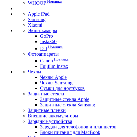
Новинка
WHOOP
Apple iPad
Samsung
Xiaomi
Экшн-камеры
GoPro
Insta360
Новинка
DJI
Фотоаппараты
Новинка
Canon
Fujifilm Instax
Чехлы
Чехлы Apple
Чехлы Samsung
Сумки для ноутбуков
Защитные стекла
Защитные стекла Apple
Защитные стекла Samsung
Защитные пленки
Внешние аккумуляторы
Зарядные устройства
Зарядки для телефонов и планшетов
Блоки питания для MacBook