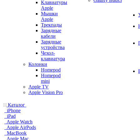
Galaxy Buds3
Клавиатуры
Apple
Мышки
Apple
Трекпады
Зарядные
кабели
Зарядные
устройства
Чехол-
клавиатура
Колонки
Homepod
Homepod
mini
Apple TV
Apple Vision Pro
Каталог
iPhone
iPad
Apple Watch
Apple AirPods
MacBook
Apple Mac