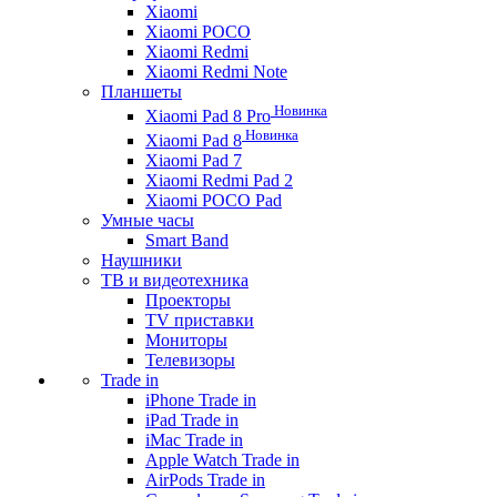
Xiaomi
Xiaomi POCO
Xiaomi Redmi
Xiaomi Redmi Note
Планшеты
Новинка
Xiaomi Pad 8 Pro
Новинка
Xiaomi Pad 8
Xiaomi Pad 7
Xiaomi Redmi Pad 2
Xiaomi POCO Pad
Умные часы
Smart Band
Наушники
ТВ и видеотехника
Проекторы
TV приставки
Мониторы
Телевизоры
Trade in
iPhone Trade in
iPad Trade in
iMac Trade in
Apple Watch Trade in
AirPods Trade in