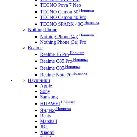
TECNO Pova 7 Neo
Новинка
TECNO Camon 50
TECNO Camon 40 Pro
Новинка
TECNO SPARK 40C
Nothing Phone
Новинка
Nothing Phone (4a)
Nothing Phone (3a) Pro
Realme
Новинка
Realme 16 Pro
Новинка
Realme C85 Pro
Новинка
Realme C85
Новинка
Realme Note 70
Наушники
Apple
Sony
Samsung
Новинка
HUAWEI
Новинка
Яндекс
Beats
Marshall
JBL
Xiaomi