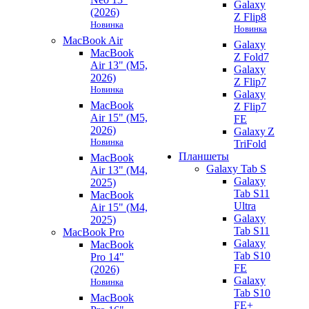
Galaxy
(2026)
Z Flip8
Новинка
Новинка
MacBook Air
Galaxy
MacBook
Z Fold7
Air 13" (M5,
Galaxy
2026)
Z Flip7
Новинка
Galaxy
MacBook
Z Flip7
Air 15" (M5,
FE
2026)
Galaxy Z
Новинка
TriFold
Планшеты
MacBook
Galaxy Tab S
Air 13" (M4,
Galaxy
2025)
Tab S11
MacBook
Ultra
Air 15" (M4,
Galaxy
2025)
Tab S11
MacBook Pro
Galaxy
MacBook
Tab S10
Pro 14"
FE
(2026)
Galaxy
Новинка
Tab S10
MacBook
FE+