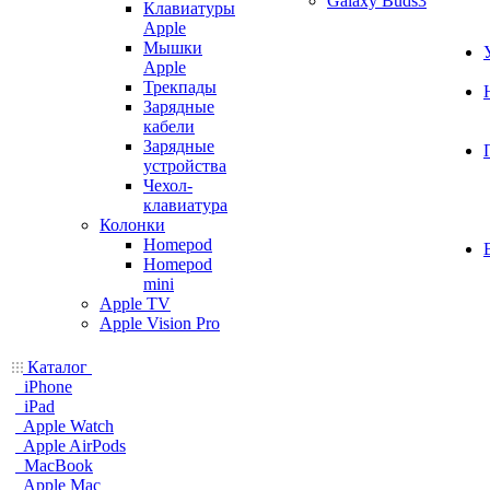
Galaxy Buds3
Клавиатуры
Apple
Мышки
Apple
Трекпады
Зарядные
кабели
Зарядные
устройства
Чехол-
клавиатура
Колонки
Homepod
Homepod
mini
Apple TV
Apple Vision Pro
Каталог
iPhone
iPad
Apple Watch
Apple AirPods
MacBook
Apple Mac