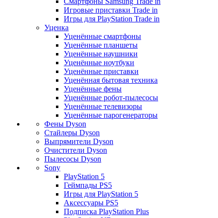
Смартфоны Samsung Trade in
Игровые приставки Trade in
Игры для PlayStation Trade in
Уценка
Уценённые смартфоны
Уценённые планшеты
Уценённые наушники
Уценённые ноутбуки
Уценённые приставки
Уценённая бытовая техника
Уценённые фены
Уценённые робот-пылесосы
Уценённые телевизоры
Уценённые парогенераторы
Фены Dyson
Стайлеры Dyson
Выпрямители Dyson
Очистители Dyson
Пылесосы Dyson
Sony
PlayStation 5
Геймпады PS5
Игры для PlayStation 5
Аксессуары PS5
Подписка PlayStation Plus