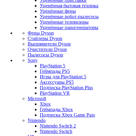
Уценённые приставки
Уценённая бытовая техника
Уценённые фены
Уценённые робот-пылесосы
Уценённые телевизоры
Уценённые парогенераторы
Фены Dyson
Стайлеры Dyson
Выпрямители Dyson
Очистители Dyson
Пылесосы Dyson
Sony
PlayStation 5
Геймпады PS5
Игры для PlayStation 5
Аксессуары PS5
Подписка PlayStation Plus
PlayStation VR
Microsoft
Xbox
Геймпады Xbox
Подписка Xbox Game Pass
Nintendo
Nintendo Switch 2
Nintendo Switch