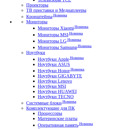
Проекторы
ТВ приставки и Медиаплееры
Новинка
Кронштейны
Мониторы
Новинка
Мониторы Xiaomi
Новинка
Мониторы MSI
Новинка
Мониторы LG
Новинка
Мониторы Samsung
Ноутбуки
Новинка
Ноутбуки Apple
Ноутбуки ASUS
Новинка
Ноутбуки Honor
Ноутбуки GIGABYTE
Ноутбуки Lenovo
Ноутбуки MSI
Ноутбуки HUAWEI
Ноутбуки TECNO
Новинка
Системные блоки
Комплектующие для ПК
Процессоры
Материнские платы
Новинка
Оперативная память