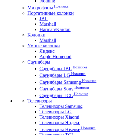
Nothing
Новинка
Микрофоны
Портативные колонки
JBL
Marshall
Harman/Kardon
Колонки
Marshall
Умные колонки
Яндекс
Apple Homepod
Саундбары
Новинка
Саундбары JBL
Новинка
Саундбары LG
Новинка
Саундбары Samsung
Новинка
Саундбары Sony
Новинка
Саундбары TCL
Телевизоры
Телевизоры Samsung
Телевизоры LG
Телевизоры Xiaomi
Телевизоры Яндекс
Новинка
Телевизоры Hisense
Телевизоры TCL