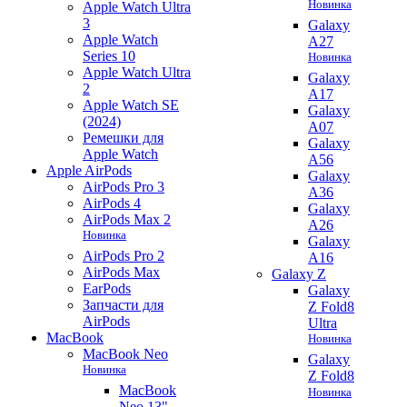
Новинка
Apple Watch Ultra
3
Galaxy
Apple Watch
A27
Series 10
Новинка
Apple Watch Ultra
Galaxy
2
A17
Apple Watch SE
Galaxy
(2024)
A07
Ремешки для
Galaxy
Apple Watch
A56
Apple AirPods
Galaxy
AirPods Pro 3
A36
AirPods 4
Galaxy
AirPods Max 2
A26
Новинка
Galaxy
AirPods Pro 2
A16
AirPods Max
Galaxy Z
EarPods
Galaxy
Запчасти для
Z Fold8
AirPods
Ultra
MacBook
Новинка
MacBook Neo
Galaxy
Новинка
Z Fold8
MacBook
Новинка
Neo 13"