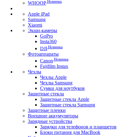
Новинка
WHOOP
Apple iPad
Samsung
Xiaomi
Экшн-камеры
GoPro
Insta360
Новинка
DJI
Фотоаппараты
Новинка
Canon
Fujifilm Instax
Чехлы
Чехлы Apple
Чехлы Samsung
Сумки для ноутбуков
Защитные стекла
Защитные стекла Apple
Защитные стекла Samsung
Защитные пленки
Внешние аккумуляторы
Зарядные устройства
Зарядки для телефонов и планшетов
Блоки питания для MacBook