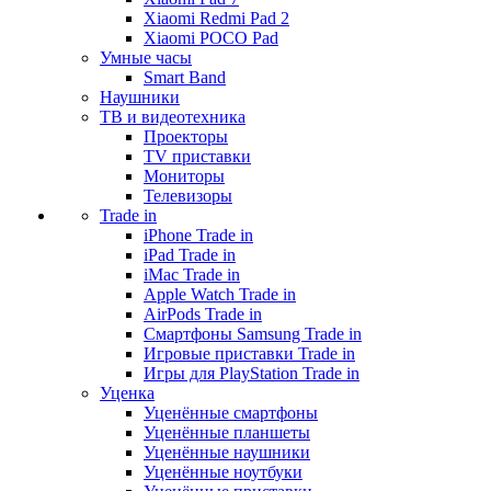
Xiaomi Redmi Pad 2
Xiaomi POCO Pad
Умные часы
Smart Band
Наушники
ТВ и видеотехника
Проекторы
TV приставки
Мониторы
Телевизоры
Trade in
iPhone Trade in
iPad Trade in
iMac Trade in
Apple Watch Trade in
AirPods Trade in
Смартфоны Samsung Trade in
Игровые приставки Trade in
Игры для PlayStation Trade in
Уценка
Уценённые смартфоны
Уценённые планшеты
Уценённые наушники
Уценённые ноутбуки