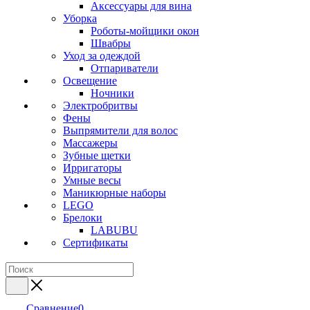
Аксессуары для вина
Уборка
Роботы-мойщики окон
Швабры
Уход за одеждой
Отпариватели
Освещение
Ночники
Электробритвы
Фены
Выпрямители для волос
Массажеры
Зубные щетки
Ирригаторы
Умные весы
Маникюрные наборы
LEGO
Брелоки
LABUBU
Сертификаты
Сравнение
0