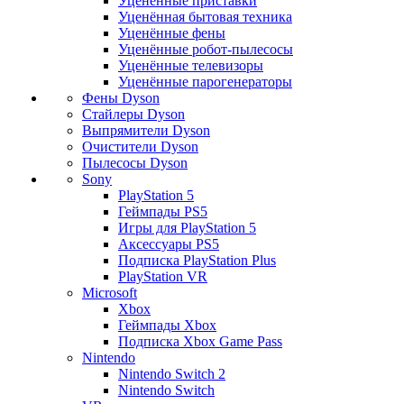
Уценённые приставки
Уценённая бытовая техника
Уценённые фены
Уценённые робот-пылесосы
Уценённые телевизоры
Уценённые парогенераторы
Фены Dyson
Стайлеры Dyson
Выпрямители Dyson
Очистители Dyson
Пылесосы Dyson
Sony
PlayStation 5
Геймпады PS5
Игры для PlayStation 5
Аксессуары PS5
Подписка PlayStation Plus
PlayStation VR
Microsoft
Xbox
Геймпады Xbox
Подписка Xbox Game Pass
Nintendo
Nintendo Switch 2
Nintendo Switch