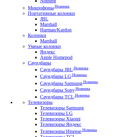
Nothing
Новинка
Микрофоны
Портативные колонки
JBL
Marshall
Harman/Kardon
Колонки
Marshall
Умные колонки
Яндекс
Apple Homepod
Саундбары
Новинка
Саундбары JBL
Новинка
Саундбары LG
Новинка
Саундбары Samsung
Новинка
Саундбары Sony
Новинка
Саундбары TCL
Телевизоры
Телевизоры Samsung
Телевизоры LG
Телевизоры Xiaomi
Телевизоры Яндекс
Новинка
Телевизоры Hisense
Телевизоры TCL