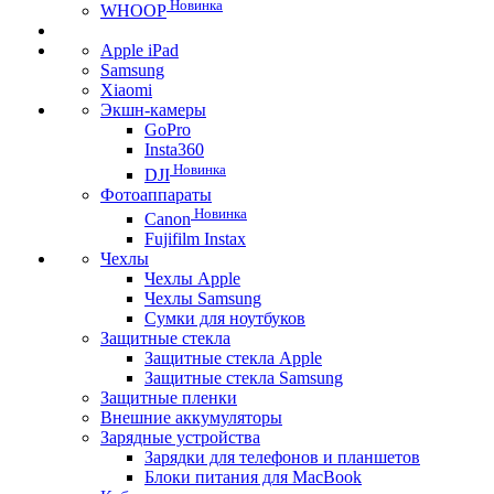
Новинка
WHOOP
Apple iPad
Samsung
Xiaomi
Экшн-камеры
GoPro
Insta360
Новинка
DJI
Фотоаппараты
Новинка
Canon
Fujifilm Instax
Чехлы
Чехлы Apple
Чехлы Samsung
Сумки для ноутбуков
Защитные стекла
Защитные стекла Apple
Защитные стекла Samsung
Защитные пленки
Внешние аккумуляторы
Зарядные устройства
Зарядки для телефонов и планшетов
Блоки питания для MacBook