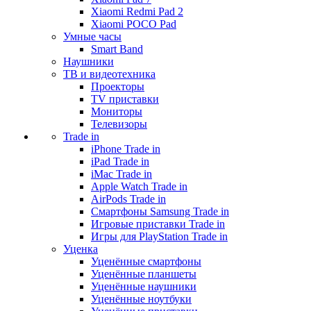
Xiaomi Redmi Pad 2
Xiaomi POCO Pad
Умные часы
Smart Band
Наушники
ТВ и видеотехника
Проекторы
TV приставки
Мониторы
Телевизоры
Trade in
iPhone Trade in
iPad Trade in
iMac Trade in
Apple Watch Trade in
AirPods Trade in
Смартфоны Samsung Trade in
Игровые приставки Trade in
Игры для PlayStation Trade in
Уценка
Уценённые смартфоны
Уценённые планшеты
Уценённые наушники
Уценённые ноутбуки