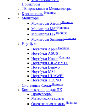
Проекторы
ТВ приставки и Медиаплееры
Новинка
Кронштейны
Мониторы
Новинка
Мониторы Xiaomi
Новинка
Мониторы MSI
Новинка
Мониторы LG
Новинка
Мониторы Samsung
Ноутбуки
Новинка
Ноутбуки Apple
Ноутбуки ASUS
Новинка
Ноутбуки Honor
Ноутбуки GIGABYTE
Ноутбуки Lenovo
Ноутбуки MSI
Ноутбуки HUAWEI
Ноутбуки TECNO
Новинка
Системные блоки
Комплектующие для ПК
Процессоры
Материнские платы
Новинка
Оперативная память