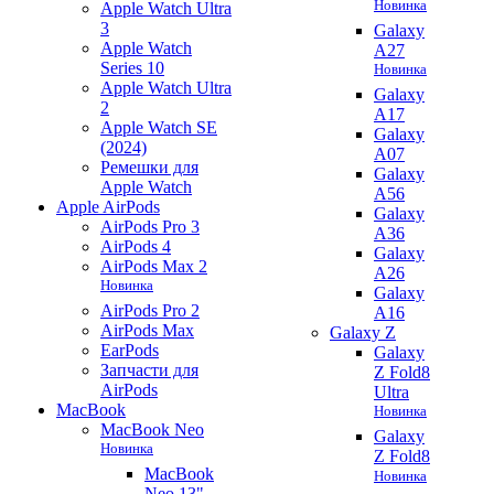
Новинка
Apple Watch Ultra
3
Galaxy
Apple Watch
A27
Series 10
Новинка
Apple Watch Ultra
Galaxy
2
A17
Apple Watch SE
Galaxy
(2024)
A07
Ремешки для
Galaxy
Apple Watch
A56
Apple AirPods
Galaxy
AirPods Pro 3
A36
AirPods 4
Galaxy
AirPods Max 2
A26
Новинка
Galaxy
AirPods Pro 2
A16
AirPods Max
Galaxy Z
EarPods
Galaxy
Запчасти для
Z Fold8
AirPods
Ultra
MacBook
Новинка
MacBook Neo
Galaxy
Новинка
Z Fold8
MacBook
Новинка
Neo 13"