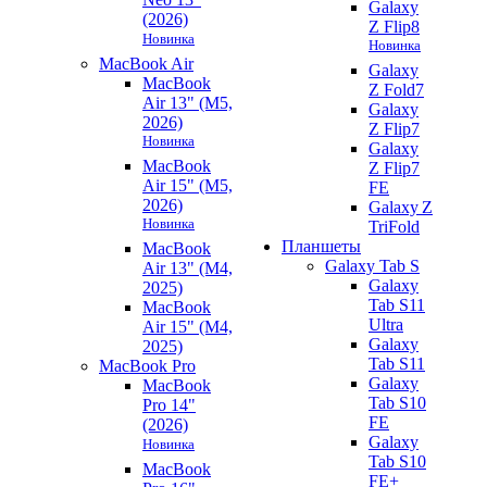
Galaxy
(2026)
Z Flip8
Новинка
Новинка
MacBook Air
Galaxy
MacBook
Z Fold7
Air 13" (M5,
Galaxy
2026)
Z Flip7
Новинка
Galaxy
MacBook
Z Flip7
Air 15" (M5,
FE
2026)
Galaxy Z
Новинка
TriFold
Планшеты
MacBook
Galaxy Tab S
Air 13" (M4,
Galaxy
2025)
Tab S11
MacBook
Ultra
Air 15" (M4,
Galaxy
2025)
Tab S11
MacBook Pro
Galaxy
MacBook
Tab S10
Pro 14"
FE
(2026)
Galaxy
Новинка
Tab S10
MacBook
FE+