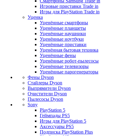
Смартфоны Samsung Trade in
Игровые приставки Trade in
Игры для PlayStation Trade in
Уценка
Уценённые смартфоны
Уценённые планшеты
Уценённые наушники
Уценённые ноутбуки
Уценённые приставки
Уценённая бытовая техника
Уценённые фены
Уценённые робот-пылесосы
Уценённые телевизоры
Уценённые парогенераторы
Фены Dyson
Стайлеры Dyson
Выпрямители Dyson
Очистители Dyson
Пылесосы Dyson
Sony
PlayStation 5
Геймпады PS5
Игры для PlayStation 5
Аксессуары PS5
Подписка PlayStation Plus