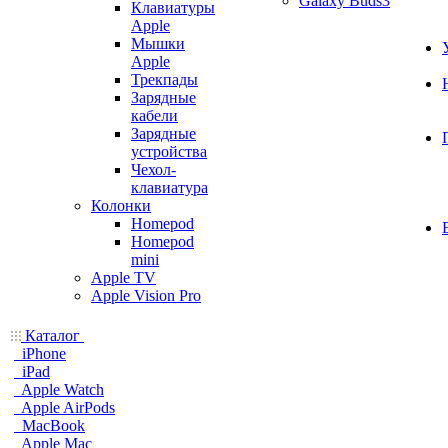
Galaxy Buds3
Клавиатуры
Apple
Мышки
Apple
Трекпады
Зарядные
кабели
Зарядные
устройства
Чехол-
клавиатура
Колонки
Homepod
Homepod
mini
Apple TV
Apple Vision Pro
Каталог
iPhone
iPad
Apple Watch
Apple AirPods
MacBook
Apple Mac