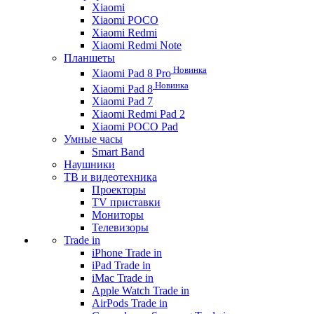
Xiaomi
Xiaomi POCO
Xiaomi Redmi
Xiaomi Redmi Note
Планшеты
Новинка
Xiaomi Pad 8 Pro
Новинка
Xiaomi Pad 8
Xiaomi Pad 7
Xiaomi Redmi Pad 2
Xiaomi POCO Pad
Умные часы
Smart Band
Наушники
ТВ и видеотехника
Проекторы
TV приставки
Мониторы
Телевизоры
Trade in
iPhone Trade in
iPad Trade in
iMac Trade in
Apple Watch Trade in
AirPods Trade in