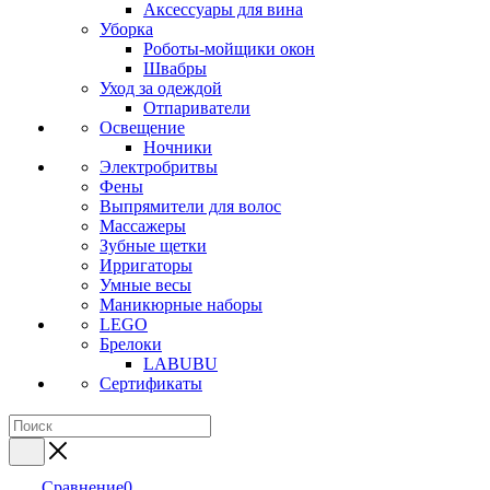
Аксессуары для вина
Уборка
Роботы-мойщики окон
Швабры
Уход за одеждой
Отпариватели
Освещение
Ночники
Электробритвы
Фены
Выпрямители для волос
Массажеры
Зубные щетки
Ирригаторы
Умные весы
Маникюрные наборы
LEGO
Брелоки
LABUBU
Сертификаты
Сравнение
0