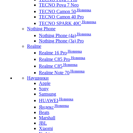
TECNO Pova 7 Neo
Новинка
TECNO Camon 50
TECNO Camon 40 Pro
Новинка
TECNO SPARK 40C
Nothing Phone
Новинка
Nothing Phone (4a)
Nothing Phone (3a) Pro
Realme
Новинка
Realme 16 Pro
Новинка
Realme C85 Pro
Новинка
Realme C85
Новинка
Realme Note 70
Наушники
Apple
Sony
Samsung
Новинка
HUAWEI
Новинка
Яндекс
Beats
Marshall
JBL
Xiaomi