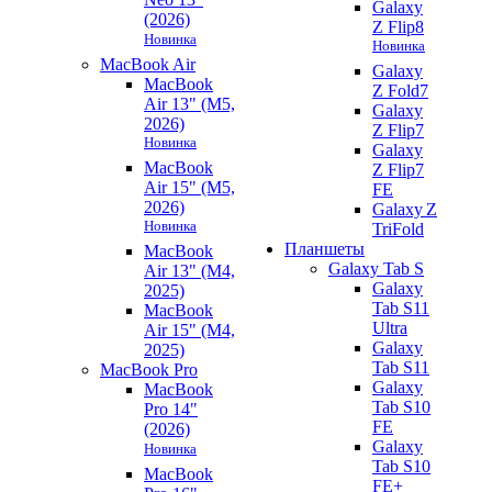
Galaxy
(2026)
Z Flip8
Новинка
Новинка
MacBook Air
Galaxy
MacBook
Z Fold7
Air 13" (M5,
Galaxy
2026)
Z Flip7
Новинка
Galaxy
MacBook
Z Flip7
Air 15" (M5,
FE
2026)
Galaxy Z
Новинка
TriFold
Планшеты
MacBook
Galaxy Tab S
Air 13" (M4,
Galaxy
2025)
Tab S11
MacBook
Ultra
Air 15" (M4,
Galaxy
2025)
Tab S11
MacBook Pro
Galaxy
MacBook
Tab S10
Pro 14"
FE
(2026)
Galaxy
Новинка
Tab S10
MacBook
FE+