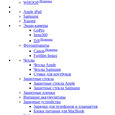
Новинка
WHOOP
Apple iPad
Samsung
Xiaomi
Экшн-камеры
GoPro
Insta360
Новинка
DJI
Фотоаппараты
Новинка
Canon
Fujifilm Instax
Чехлы
Чехлы Apple
Чехлы Samsung
Сумки для ноутбуков
Защитные стекла
Защитные стекла Apple
Защитные стекла Samsung
Защитные пленки
Внешние аккумуляторы
Зарядные устройства
Зарядки для телефонов и планшетов
Блоки питания для MacBook