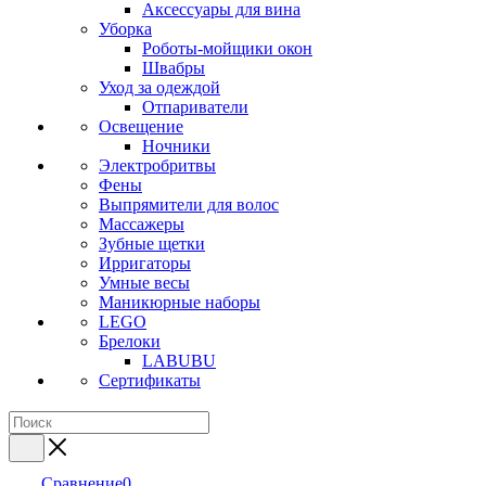
Аксессуары для вина
Уборка
Роботы-мойщики окон
Швабры
Уход за одеждой
Отпариватели
Освещение
Ночники
Электробритвы
Фены
Выпрямители для волос
Массажеры
Зубные щетки
Ирригаторы
Умные весы
Маникюрные наборы
LEGO
Брелоки
LABUBU
Сертификаты
Сравнение
0