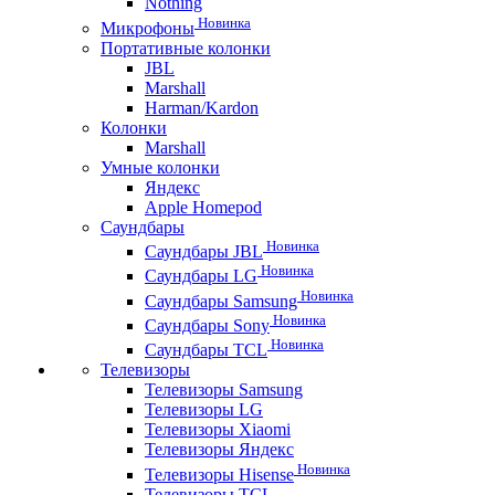
Nothing
Новинка
Микрофоны
Портативные колонки
JBL
Marshall
Harman/Kardon
Колонки
Marshall
Умные колонки
Яндекс
Apple Homepod
Саундбары
Новинка
Саундбары JBL
Новинка
Саундбары LG
Новинка
Саундбары Samsung
Новинка
Саундбары Sony
Новинка
Саундбары TCL
Телевизоры
Телевизоры Samsung
Телевизоры LG
Телевизоры Xiaomi
Телевизоры Яндекс
Новинка
Телевизоры Hisense
Телевизоры TCL