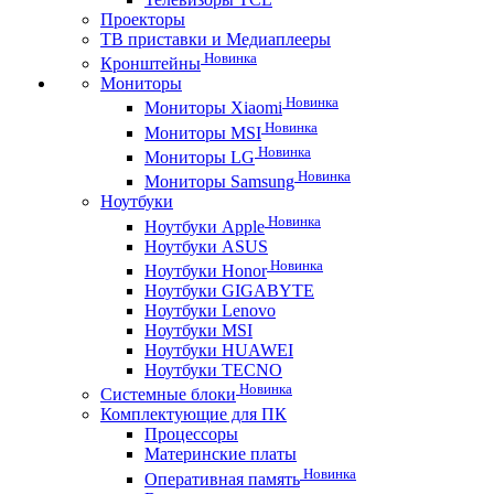
Проекторы
ТВ приставки и Медиаплееры
Новинка
Кронштейны
Мониторы
Новинка
Мониторы Xiaomi
Новинка
Мониторы MSI
Новинка
Мониторы LG
Новинка
Мониторы Samsung
Ноутбуки
Новинка
Ноутбуки Apple
Ноутбуки ASUS
Новинка
Ноутбуки Honor
Ноутбуки GIGABYTE
Ноутбуки Lenovo
Ноутбуки MSI
Ноутбуки HUAWEI
Ноутбуки TECNO
Новинка
Системные блоки
Комплектующие для ПК
Процессоры
Материнские платы
Новинка
Оперативная память