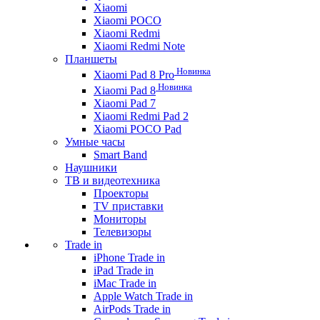
Xiaomi
Xiaomi POCO
Xiaomi Redmi
Xiaomi Redmi Note
Планшеты
Новинка
Xiaomi Pad 8 Pro
Новинка
Xiaomi Pad 8
Xiaomi Pad 7
Xiaomi Redmi Pad 2
Xiaomi POCO Pad
Умные часы
Smart Band
Наушники
ТВ и видеотехника
Проекторы
TV приставки
Мониторы
Телевизоры
Trade in
iPhone Trade in
iPad Trade in
iMac Trade in
Apple Watch Trade in
AirPods Trade in