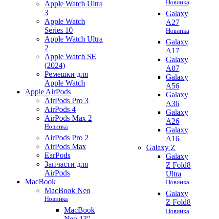
Новинка
Apple Watch Ultra
3
Galaxy
Apple Watch
A27
Series 10
Новинка
Apple Watch Ultra
Galaxy
2
A17
Apple Watch SE
Galaxy
(2024)
A07
Ремешки для
Galaxy
Apple Watch
A56
Apple AirPods
Galaxy
AirPods Pro 3
A36
AirPods 4
Galaxy
AirPods Max 2
A26
Новинка
Galaxy
AirPods Pro 2
A16
AirPods Max
Galaxy Z
EarPods
Galaxy
Запчасти для
Z Fold8
AirPods
Ultra
MacBook
Новинка
MacBook Neo
Galaxy
Новинка
Z Fold8
MacBook
Новинка
Neo 13"