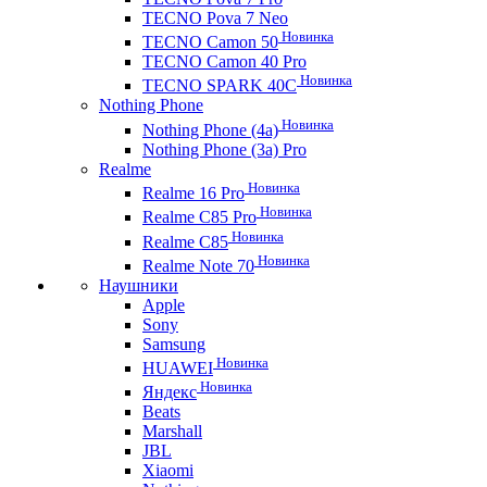
TECNO Pova 7 Neo
Новинка
TECNO Camon 50
TECNO Camon 40 Pro
Новинка
TECNO SPARK 40C
Nothing Phone
Новинка
Nothing Phone (4a)
Nothing Phone (3a) Pro
Realme
Новинка
Realme 16 Pro
Новинка
Realme C85 Pro
Новинка
Realme C85
Новинка
Realme Note 70
Наушники
Apple
Sony
Samsung
Новинка
HUAWEI
Новинка
Яндекс
Beats
Marshall
JBL
Xiaomi