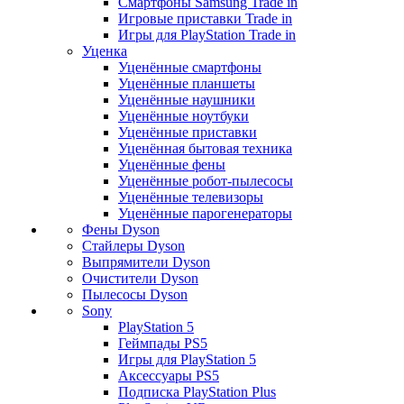
Смартфоны Samsung Trade in
Игровые приставки Trade in
Игры для PlayStation Trade in
Уценка
Уценённые смартфоны
Уценённые планшеты
Уценённые наушники
Уценённые ноутбуки
Уценённые приставки
Уценённая бытовая техника
Уценённые фены
Уценённые робот-пылесосы
Уценённые телевизоры
Уценённые парогенераторы
Фены Dyson
Стайлеры Dyson
Выпрямители Dyson
Очистители Dyson
Пылесосы Dyson
Sony
PlayStation 5
Геймпады PS5
Игры для PlayStation 5
Аксессуары PS5
Подписка PlayStation Plus