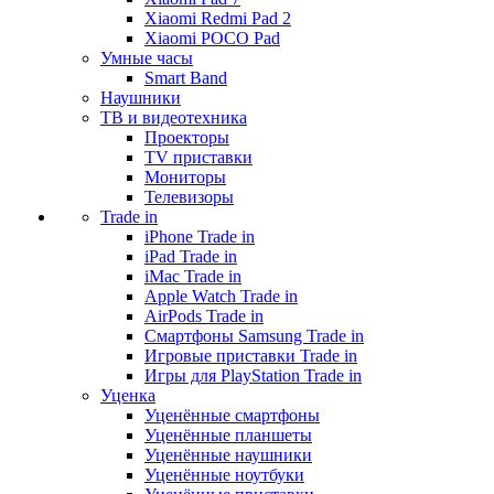
Xiaomi Redmi Pad 2
Xiaomi POCO Pad
Умные часы
Smart Band
Наушники
ТВ и видеотехника
Проекторы
TV приставки
Мониторы
Телевизоры
Trade in
iPhone Trade in
iPad Trade in
iMac Trade in
Apple Watch Trade in
AirPods Trade in
Смартфоны Samsung Trade in
Игровые приставки Trade in
Игры для PlayStation Trade in
Уценка
Уценённые смартфоны
Уценённые планшеты
Уценённые наушники
Уценённые ноутбуки