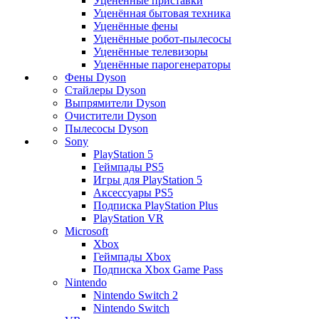
Уценённые приставки
Уценённая бытовая техника
Уценённые фены
Уценённые робот-пылесосы
Уценённые телевизоры
Уценённые парогенераторы
Фены Dyson
Стайлеры Dyson
Выпрямители Dyson
Очистители Dyson
Пылесосы Dyson
Sony
PlayStation 5
Геймпады PS5
Игры для PlayStation 5
Аксессуары PS5
Подписка PlayStation Plus
PlayStation VR
Microsoft
Xbox
Геймпады Xbox
Подписка Xbox Game Pass
Nintendo
Nintendo Switch 2
Nintendo Switch