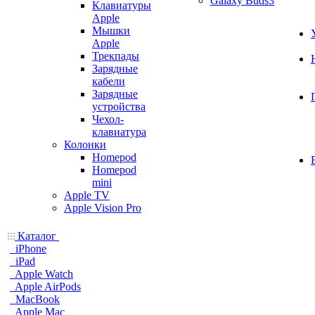
Galaxy Buds3
Клавиатуры
Apple
Мышки
Apple
Трекпады
Зарядные
кабели
Зарядные
устройства
Чехол-
клавиатура
Колонки
Homepod
Homepod
mini
Apple TV
Apple Vision Pro
Каталог
iPhone
iPad
Apple Watch
Apple AirPods
MacBook
Apple Mac