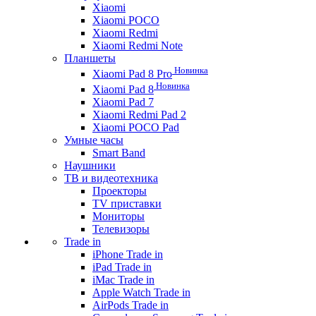
Xiaomi
Xiaomi POCO
Xiaomi Redmi
Xiaomi Redmi Note
Планшеты
Новинка
Xiaomi Pad 8 Pro
Новинка
Xiaomi Pad 8
Xiaomi Pad 7
Xiaomi Redmi Pad 2
Xiaomi POCO Pad
Умные часы
Smart Band
Наушники
ТВ и видеотехника
Проекторы
TV приставки
Мониторы
Телевизоры
Trade in
iPhone Trade in
iPad Trade in
iMac Trade in
Apple Watch Trade in
AirPods Trade in