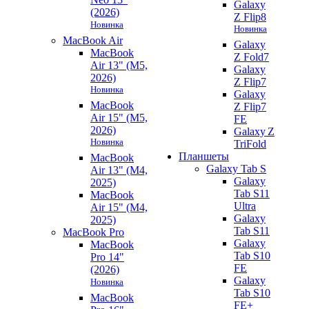
Galaxy
(2026)
Z Flip8
Новинка
Новинка
MacBook Air
Galaxy
MacBook
Z Fold7
Air 13" (M5,
Galaxy
2026)
Z Flip7
Новинка
Galaxy
MacBook
Z Flip7
Air 15" (M5,
FE
2026)
Galaxy Z
Новинка
TriFold
Планшеты
MacBook
Galaxy Tab S
Air 13" (M4,
Galaxy
2025)
Tab S11
MacBook
Ultra
Air 15" (M4,
Galaxy
2025)
Tab S11
MacBook Pro
Galaxy
MacBook
Tab S10
Pro 14"
FE
(2026)
Galaxy
Новинка
Tab S10
MacBook
FE+