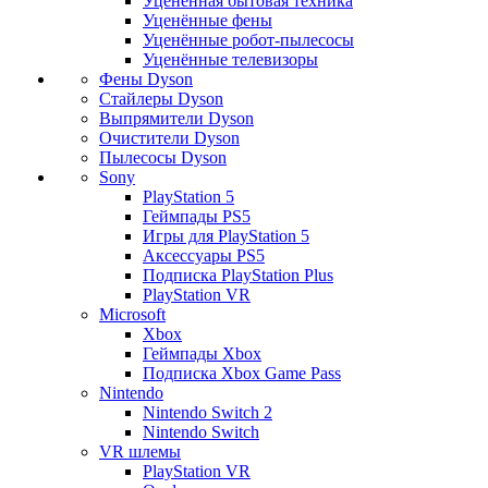
Уценённая бытовая техника
Уценённые фены
Уценённые робот-пылесосы
Уценённые телевизоры
Фены Dyson
Стайлеры Dyson
Выпрямители Dyson
Очистители Dyson
Пылесосы Dyson
Sony
PlayStation 5
Геймпады PS5
Игры для PlayStation 5
Аксессуары PS5
Подписка PlayStation Plus
PlayStation VR
Microsoft
Xbox
Геймпады Xbox
Подписка Xbox Game Pass
Nintendo
Nintendo Switch 2
Nintendo Switch
VR шлемы
PlayStation VR