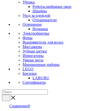
Уборка
Роботы-мойщики окон
Швабры
Уход за одеждой
Отпариватели
Освещение
Ночники
Электробритвы
Фены
Выпрямители для волос
Массажеры
Зубные щетки
Ирригаторы
Умные весы
Маникюрные наборы
LEGO
Брелоки
LABUBU
Сертификаты
Сравнение
0