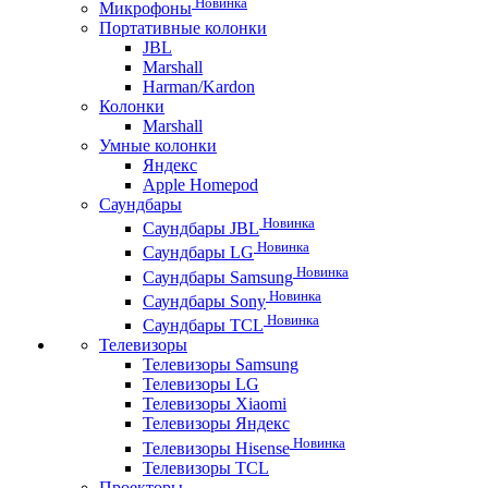
Новинка
Микрофоны
Портативные колонки
JBL
Marshall
Harman/Kardon
Колонки
Marshall
Умные колонки
Яндекс
Apple Homepod
Саундбары
Новинка
Саундбары JBL
Новинка
Саундбары LG
Новинка
Саундбары Samsung
Новинка
Саундбары Sony
Новинка
Саундбары TCL
Телевизоры
Телевизоры Samsung
Телевизоры LG
Телевизоры Xiaomi
Телевизоры Яндекс
Новинка
Телевизоры Hisense
Телевизоры TCL
Проекторы