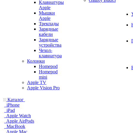
Galaxy Buds3
Клавиатуры
Apple
Мышки
Apple
Трекпады
Зарядные
кабели
Зарядные
устройства
Чехол-
клавиатура
Колонки
Homepod
Homepod
mini
Apple TV
Apple Vision Pro
Каталог
iPhone
iPad
Apple Watch
Apple AirPods
MacBook
Apple Mac