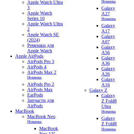
Новинка
Apple Watch Ultra
3
Galaxy
Apple Watch
A27
Series 10
Новинка
Apple Watch Ultra
Galaxy
2
A17
Apple Watch SE
Galaxy
(2024)
A07
Ремешки для
Galaxy
Apple Watch
A56
Apple AirPods
Galaxy
AirPods Pro 3
A36
AirPods 4
Galaxy
AirPods Max 2
A26
Новинка
Galaxy
AirPods Pro 2
A16
AirPods Max
Galaxy Z
EarPods
Galaxy
Запчасти для
Z Fold8
AirPods
Ultra
MacBook
Новинка
MacBook Neo
Galaxy
Новинка
Z Fold8
MacBook
Новинка
Neo 13"