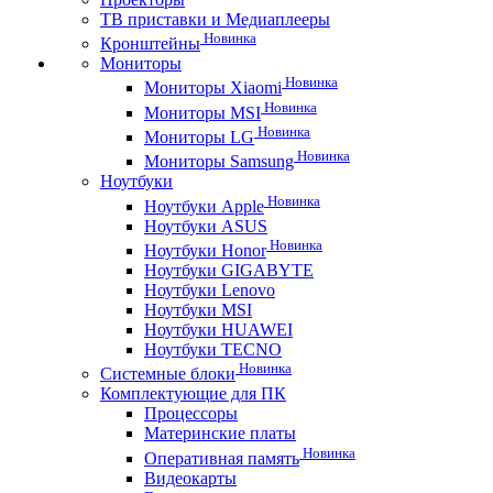
ТВ приставки и Медиаплееры
Новинка
Кронштейны
Мониторы
Новинка
Мониторы Xiaomi
Новинка
Мониторы MSI
Новинка
Мониторы LG
Новинка
Мониторы Samsung
Ноутбуки
Новинка
Ноутбуки Apple
Ноутбуки ASUS
Новинка
Ноутбуки Honor
Ноутбуки GIGABYTE
Ноутбуки Lenovo
Ноутбуки MSI
Ноутбуки HUAWEI
Ноутбуки TECNO
Новинка
Системные блоки
Комплектующие для ПК
Процессоры
Материнские платы
Новинка
Оперативная память
Видеокарты