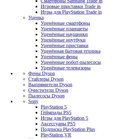
Смартфоны Samsung Trade in
Игровые приставки Trade in
Игры для PlayStation Trade in
Уценка
Уценённые смартфоны
Уценённые планшеты
Уценённые наушники
Уценённые ноутбуки
Уценённые приставки
Уценённая бытовая техника
Уценённые фены
Уценённые робот-пылесосы
Уценённые телевизоры
Фены Dyson
Стайлеры Dyson
Выпрямители Dyson
Очистители Dyson
Пылесосы Dyson
Sony
PlayStation 5
Геймпады PS5
Игры для PlayStation 5
Аксессуары PS5
Подписка PlayStation Plus
PlayStation VR