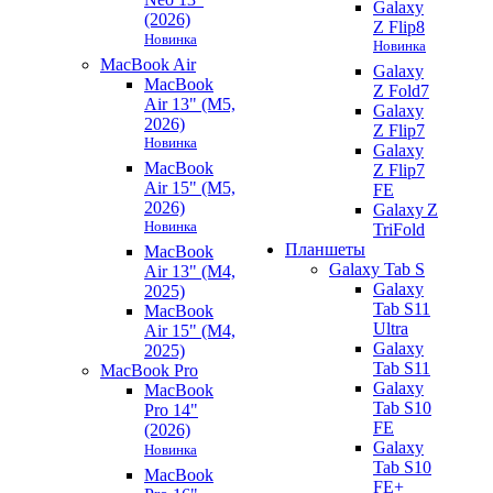
Galaxy
(2026)
Z Flip8
Новинка
Новинка
MacBook Air
Galaxy
MacBook
Z Fold7
Air 13" (M5,
Galaxy
2026)
Z Flip7
Новинка
Galaxy
MacBook
Z Flip7
Air 15" (M5,
FE
2026)
Galaxy Z
Новинка
TriFold
Планшеты
MacBook
Galaxy Tab S
Air 13" (M4,
Galaxy
2025)
Tab S11
MacBook
Ultra
Air 15" (M4,
Galaxy
2025)
Tab S11
MacBook Pro
Galaxy
MacBook
Tab S10
Pro 14"
FE
(2026)
Galaxy
Новинка
Tab S10
MacBook
FE+