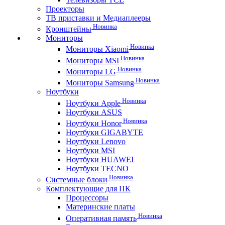
Проекторы
ТВ приставки и Медиаплееры
Новинка
Кронштейны
Мониторы
Новинка
Мониторы Xiaomi
Новинка
Мониторы MSI
Новинка
Мониторы LG
Новинка
Мониторы Samsung
Ноутбуки
Новинка
Ноутбуки Apple
Ноутбуки ASUS
Новинка
Ноутбуки Honor
Ноутбуки GIGABYTE
Ноутбуки Lenovo
Ноутбуки MSI
Ноутбуки HUAWEI
Ноутбуки TECNO
Новинка
Системные блоки
Комплектующие для ПК
Процессоры
Материнские платы
Новинка
Оперативная память