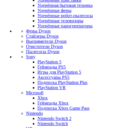
Уценённые приставки
Уценённая бытовая техника
Уценённые фены
Уценённые робот-пылесосы
Уценённые телевизоры
Уценённые парогенераторы
Фены Dyson
Стайлеры Dyson
Выпрямители Dyson
Очистители Dyson
Пылесосы Dyson
Sony
PlayStation 5
Геймпады PS5
Игры для PlayStation 5
Аксессуары PS5
Подписка PlayStation Plus
PlayStation VR
Microsoft
Xbox
Геймпады Xbox
Подписка Xbox Game Pass
Nintendo
Nintendo Switch 2
Nintendo Switch