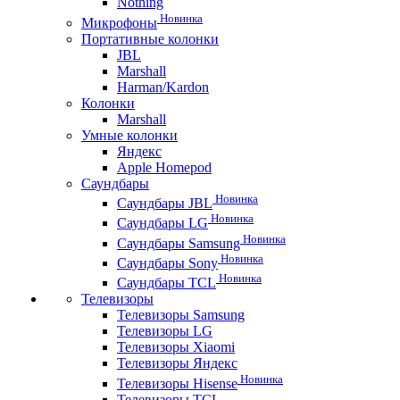
Nothing
Новинка
Микрофоны
Портативные колонки
JBL
Marshall
Harman/Kardon
Колонки
Marshall
Умные колонки
Яндекс
Apple Homepod
Саундбары
Новинка
Саундбары JBL
Новинка
Саундбары LG
Новинка
Саундбары Samsung
Новинка
Саундбары Sony
Новинка
Саундбары TCL
Телевизоры
Телевизоры Samsung
Телевизоры LG
Телевизоры Xiaomi
Телевизоры Яндекс
Новинка
Телевизоры Hisense
Телевизоры TCL