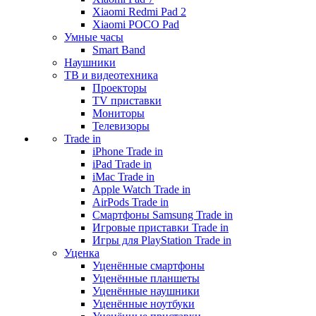
Xiaomi Redmi Pad 2
Xiaomi POCO Pad
Умные часы
Smart Band
Наушники
ТВ и видеотехника
Проекторы
TV приставки
Мониторы
Телевизоры
Trade in
iPhone Trade in
iPad Trade in
iMac Trade in
Apple Watch Trade in
AirPods Trade in
Смартфоны Samsung Trade in
Игровые приставки Trade in
Игры для PlayStation Trade in
Уценка
Уценённые смартфоны
Уценённые планшеты
Уценённые наушники
Уценённые ноутбуки