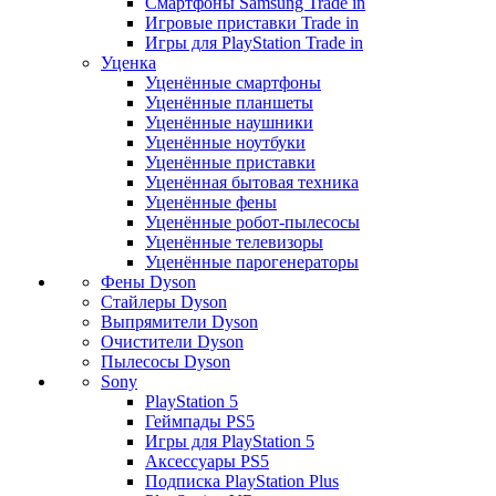
Смартфоны Samsung Trade in
Игровые приставки Trade in
Игры для PlayStation Trade in
Уценка
Уценённые смартфоны
Уценённые планшеты
Уценённые наушники
Уценённые ноутбуки
Уценённые приставки
Уценённая бытовая техника
Уценённые фены
Уценённые робот-пылесосы
Уценённые телевизоры
Уценённые парогенераторы
Фены Dyson
Стайлеры Dyson
Выпрямители Dyson
Очистители Dyson
Пылесосы Dyson
Sony
PlayStation 5
Геймпады PS5
Игры для PlayStation 5
Аксессуары PS5
Подписка PlayStation Plus