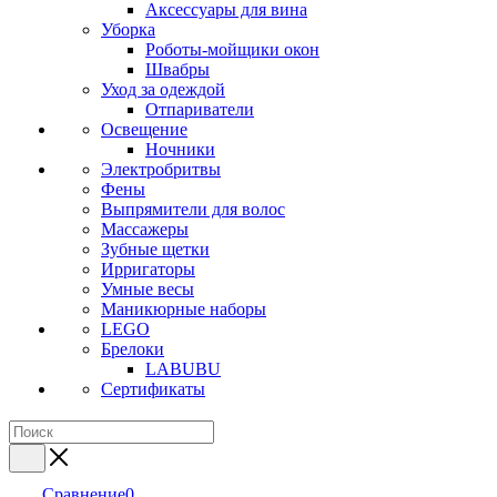
Аксессуары для вина
Уборка
Роботы-мойщики окон
Швабры
Уход за одеждой
Отпариватели
Освещение
Ночники
Электробритвы
Фены
Выпрямители для волос
Массажеры
Зубные щетки
Ирригаторы
Умные весы
Маникюрные наборы
LEGO
Брелоки
LABUBU
Сертификаты
Сравнение
0