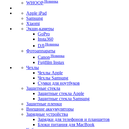
Новинка
WHOOP
Apple iPad
Samsung
Xiaomi
Экшн-камеры
GoPro
Insta360
Новинка
DJI
Фотоаппараты
Новинка
Canon
Fujifilm Instax
Чехлы
Чехлы Apple
Чехлы Samsung
Сумки для ноутбуков
Защитные стекла
Защитные стекла Apple
Защитные стекла Samsung
Защитные пленки
Внешние аккумуляторы
Зарядные устройства
Зарядки для телефонов и планшетов
Блоки питания для MacBook