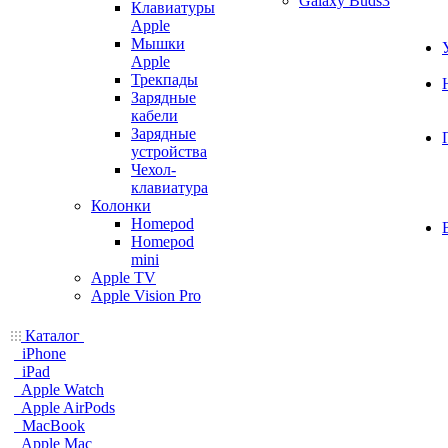
Galaxy Buds3
Клавиатуры
Apple
Мышки
Apple
Трекпады
Зарядные
кабели
Зарядные
устройства
Чехол-
клавиатура
Колонки
Homepod
Homepod
mini
Apple TV
Apple Vision Pro
Каталог
iPhone
iPad
Apple Watch
Apple AirPods
MacBook
Apple Mac