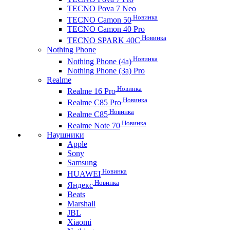
TECNO Pova 7 Neo
Новинка
TECNO Camon 50
TECNO Camon 40 Pro
Новинка
TECNO SPARK 40C
Nothing Phone
Новинка
Nothing Phone (4a)
Nothing Phone (3a) Pro
Realme
Новинка
Realme 16 Pro
Новинка
Realme C85 Pro
Новинка
Realme C85
Новинка
Realme Note 70
Наушники
Apple
Sony
Samsung
Новинка
HUAWEI
Новинка
Яндекс
Beats
Marshall
JBL
Xiaomi