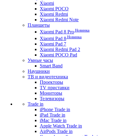
Xiaomi
Xiaomi POCO
Xiaomi Redmi
Xiaomi Redmi Note
Планшеты
Новинка
Xiaomi Pad 8 Pro
Новинка
Xiaomi Pad 8
Xiaomi Pad 7
Xiaomi Redmi Pad 2
Xiaomi POCO Pad
Умные часы
Smart Band
Наушники
ТВ и видеотехника
Проекторы
TV приставки
Мониторы
Телевизоры
Trade in
iPhone Trade in
iPad Trade in
iMac Trade in
Apple Watch Trade in
AirPods Trade in