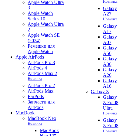
Новинка
Apple Watch Ultra
3
Galaxy
Apple Watch
A27
Series 10
Новинка
Apple Watch Ultra
Galaxy
2
A17
Apple Watch SE
Galaxy
(2024)
A07
Ремешки для
Galaxy
Apple Watch
A56
Apple AirPods
Galaxy
AirPods Pro 3
A36
AirPods 4
Galaxy
AirPods Max 2
A26
Новинка
Galaxy
AirPods Pro 2
A16
AirPods Max
Galaxy Z
EarPods
Galaxy
Запчасти для
Z Fold8
AirPods
Ultra
MacBook
Новинка
MacBook Neo
Galaxy
Новинка
Z Fold8
MacBook
Новинка
Neo 13"