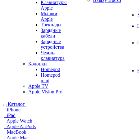
Galaxy Buds3
Клавиатуры
Apple
Мышки
Apple
Трекпады
Зарядные
кабели
Зарядные
устройства
Чехол-
клавиатура
Колонки
Homepod
Homepod
mini
Apple TV
Apple Vision Pro
Каталог
iPhone
iPad
Apple Watch
Apple AirPods
MacBook
Apple Mac