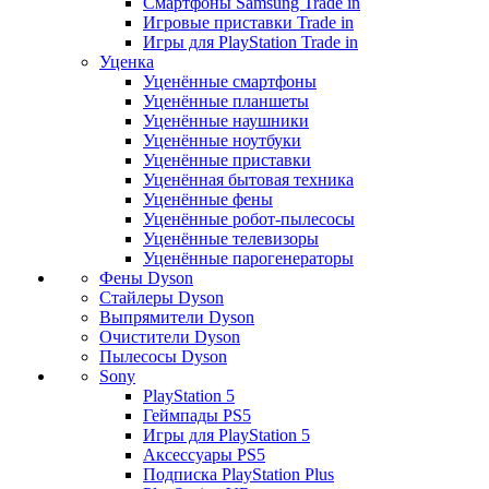
Смартфоны Samsung Trade in
Игровые приставки Trade in
Игры для PlayStation Trade in
Уценка
Уценённые смартфоны
Уценённые планшеты
Уценённые наушники
Уценённые ноутбуки
Уценённые приставки
Уценённая бытовая техника
Уценённые фены
Уценённые робот-пылесосы
Уценённые телевизоры
Уценённые парогенераторы
Фены Dyson
Стайлеры Dyson
Выпрямители Dyson
Очистители Dyson
Пылесосы Dyson
Sony
PlayStation 5
Геймпады PS5
Игры для PlayStation 5
Аксессуары PS5
Подписка PlayStation Plus