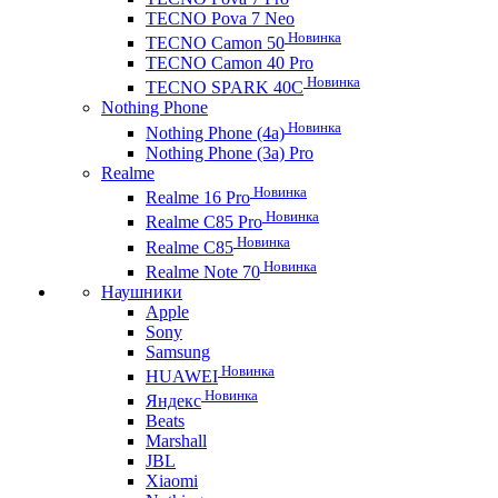
TECNO Pova 7 Neo
Новинка
TECNO Camon 50
TECNO Camon 40 Pro
Новинка
TECNO SPARK 40C
Nothing Phone
Новинка
Nothing Phone (4a)
Nothing Phone (3a) Pro
Realme
Новинка
Realme 16 Pro
Новинка
Realme C85 Pro
Новинка
Realme C85
Новинка
Realme Note 70
Наушники
Apple
Sony
Samsung
Новинка
HUAWEI
Новинка
Яндекс
Beats
Marshall
JBL
Xiaomi