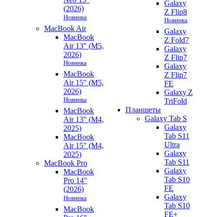
Galaxy
(2026)
Z Flip8
Новинка
Новинка
MacBook Air
Galaxy
MacBook
Z Fold7
Air 13" (M5,
Galaxy
2026)
Z Flip7
Новинка
Galaxy
MacBook
Z Flip7
Air 15" (M5,
FE
2026)
Galaxy Z
Новинка
TriFold
Планшеты
MacBook
Galaxy Tab S
Air 13" (M4,
Galaxy
2025)
Tab S11
MacBook
Ultra
Air 15" (M4,
Galaxy
2025)
Tab S11
MacBook Pro
Galaxy
MacBook
Tab S10
Pro 14"
FE
(2026)
Galaxy
Новинка
Tab S10
MacBook
FE+