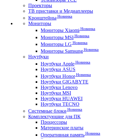
Проекторы
ТВ приставки и Медиаплееры
Новинка
Кронштейны
Мониторы
Новинка
Мониторы Xiaomi
Новинка
Мониторы MSI
Новинка
Мониторы LG
Новинка
Мониторы Samsung
Ноутбуки
Новинка
Ноутбуки Apple
Ноутбуки ASUS
Новинка
Ноутбуки Honor
Ноутбуки GIGABYTE
Ноутбуки Lenovo
Ноутбуки MSI
Ноутбуки HUAWEI
Ноутбуки TECNO
Новинка
Системные блоки
Комплектующие для ПК
Процессоры
Материнские платы
Новинка
Оперативная память