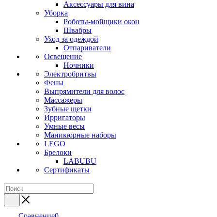
Аксессуары для вина
Уборка
Роботы-мойщики окон
Швабры
Уход за одеждой
Отпариватели
Освещение
Ночники
Электробритвы
Фены
Выпрямители для волос
Массажеры
Зубные щетки
Ирригаторы
Умные весы
Маникюрные наборы
LEGO
Брелоки
LABUBU
Сертификаты
Сравнение
0