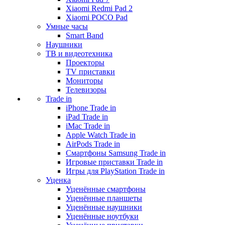
Xiaomi Redmi Pad 2
Xiaomi POCO Pad
Умные часы
Smart Band
Наушники
ТВ и видеотехника
Проекторы
TV приставки
Мониторы
Телевизоры
Trade in
iPhone Trade in
iPad Trade in
iMac Trade in
Apple Watch Trade in
AirPods Trade in
Смартфоны Samsung Trade in
Игровые приставки Trade in
Игры для PlayStation Trade in
Уценка
Уценённые смартфоны
Уценённые планшеты
Уценённые наушники
Уценённые ноутбуки