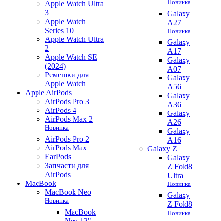
Новинка
Apple Watch Ultra
3
Galaxy
Apple Watch
A27
Series 10
Новинка
Apple Watch Ultra
Galaxy
2
A17
Apple Watch SE
Galaxy
(2024)
A07
Ремешки для
Galaxy
Apple Watch
A56
Apple AirPods
Galaxy
AirPods Pro 3
A36
AirPods 4
Galaxy
AirPods Max 2
A26
Новинка
Galaxy
AirPods Pro 2
A16
AirPods Max
Galaxy Z
EarPods
Galaxy
Запчасти для
Z Fold8
AirPods
Ultra
MacBook
Новинка
MacBook Neo
Galaxy
Новинка
Z Fold8
MacBook
Новинка
Neo 13"