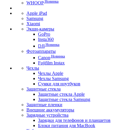
Новинка
WHOOP
Apple iPad
Samsung
Xiaomi
Экшн-камеры
GoPro
Insta360
Новинка
DJI
Фотоаппараты
Новинка
Canon
Fujifilm Instax
Чехлы
Чехлы Apple
Чехлы Samsung
Сумки для ноутбуков
Защитные стекла
Защитные стекла Apple
Защитные стекла Samsung
Защитные пленки
Внешние аккумуляторы
Зарядные устройства
Зарядки для телефонов и планшетов
Блоки питания для MacBook