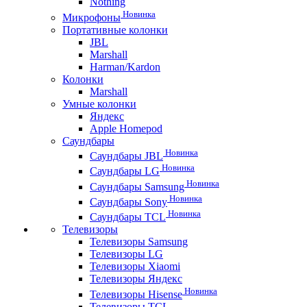
Nothing
Новинка
Микрофоны
Портативные колонки
JBL
Marshall
Harman/Kardon
Колонки
Marshall
Умные колонки
Яндекс
Apple Homepod
Саундбары
Новинка
Саундбары JBL
Новинка
Саундбары LG
Новинка
Саундбары Samsung
Новинка
Саундбары Sony
Новинка
Саундбары TCL
Телевизоры
Телевизоры Samsung
Телевизоры LG
Телевизоры Xiaomi
Телевизоры Яндекс
Новинка
Телевизоры Hisense
Телевизоры TCL