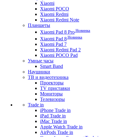
Xiaomi
Xiaomi POCO
Xiaomi Redmi
Xiaomi Redmi Note
Планшеты
Новинка
Xiaomi Pad 8 Pro
Новинка
Xiaomi Pad 8
Xiaomi Pad 7
Xiaomi Redmi Pad 2
Xiaomi POCO Pad
Умные часы
Smart Band
Наушники
ТВ и видеотехника
Проекторы
TV приставки
Мониторы
Телевизоры
Trade in
iPhone Trade in
iPad Trade in
iMac Trade in
Apple Watch Trade in
AirPods Trade in