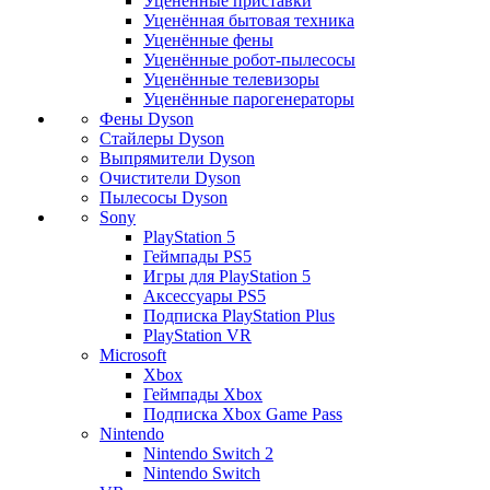
Уценённые приставки
Уценённая бытовая техника
Уценённые фены
Уценённые робот-пылесосы
Уценённые телевизоры
Уценённые парогенераторы
Фены Dyson
Стайлеры Dyson
Выпрямители Dyson
Очистители Dyson
Пылесосы Dyson
Sony
PlayStation 5
Геймпады PS5
Игры для PlayStation 5
Аксессуары PS5
Подписка PlayStation Plus
PlayStation VR
Microsoft
Xbox
Геймпады Xbox
Подписка Xbox Game Pass
Nintendo
Nintendo Switch 2
Nintendo Switch