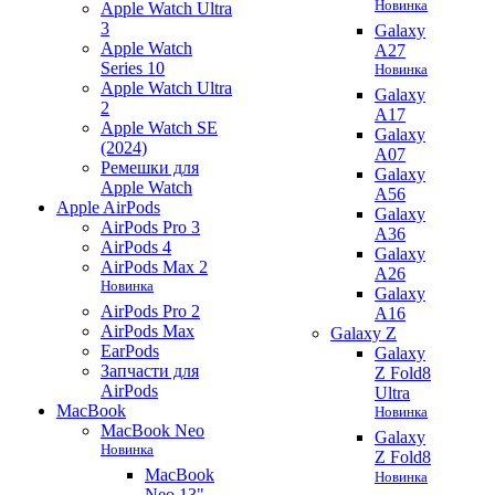
Новинка
Apple Watch Ultra
3
Galaxy
Apple Watch
A27
Series 10
Новинка
Apple Watch Ultra
Galaxy
2
A17
Apple Watch SE
Galaxy
(2024)
A07
Ремешки для
Galaxy
Apple Watch
A56
Apple AirPods
Galaxy
AirPods Pro 3
A36
AirPods 4
Galaxy
AirPods Max 2
A26
Новинка
Galaxy
AirPods Pro 2
A16
AirPods Max
Galaxy Z
EarPods
Galaxy
Запчасти для
Z Fold8
AirPods
Ultra
MacBook
Новинка
MacBook Neo
Galaxy
Новинка
Z Fold8
MacBook
Новинка
Neo 13"