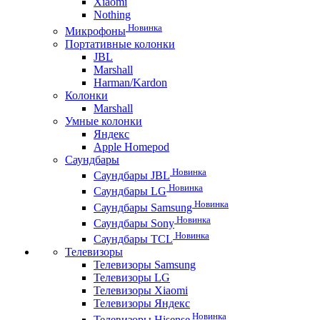
Xiaomi
Nothing
Новинка
Микрофоны
Портативные колонки
JBL
Marshall
Harman/Kardon
Колонки
Marshall
Умные колонки
Яндекс
Apple Homepod
Саундбары
Новинка
Саундбары JBL
Новинка
Саундбары LG
Новинка
Саундбары Samsung
Новинка
Саундбары Sony
Новинка
Саундбары TCL
Телевизоры
Телевизоры Samsung
Телевизоры LG
Телевизоры Xiaomi
Телевизоры Яндекс
Новинка
Телевизоры Hisense