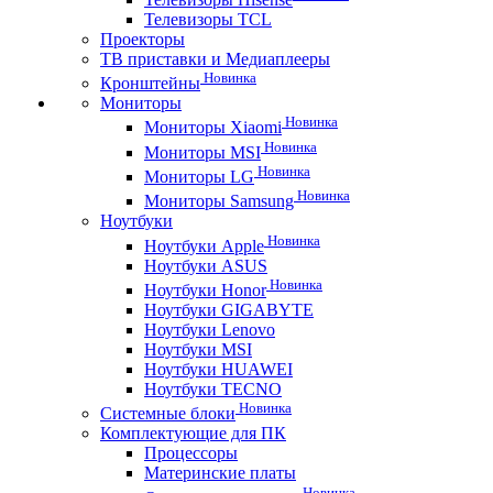
Телевизоры TCL
Проекторы
ТВ приставки и Медиаплееры
Новинка
Кронштейны
Мониторы
Новинка
Мониторы Xiaomi
Новинка
Мониторы MSI
Новинка
Мониторы LG
Новинка
Мониторы Samsung
Ноутбуки
Новинка
Ноутбуки Apple
Ноутбуки ASUS
Новинка
Ноутбуки Honor
Ноутбуки GIGABYTE
Ноутбуки Lenovo
Ноутбуки MSI
Ноутбуки HUAWEI
Ноутбуки TECNO
Новинка
Системные блоки
Комплектующие для ПК
Процессоры
Материнские платы
Новинка