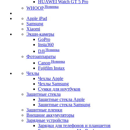
HUAWEI Watch GT 5 Pro
Новинка
WHOOP
Apple iPad
Samsung
Xiaomi
Экшн-камеры
GoPro
Insta360
Новинка
DJI
Фотоаппараты
Новинка
Canon
Fujifilm Instax
Чехлы
Чехлы Apple
Чехлы Samsung
Сумки для ноутбуков
Защитные стекла
Защитные стекла Apple
Защитные стекла Samsung
Защитные пленки
Внешние аккумуляторы
Зарядные устройства
Зарядки для телефонов и планшетов