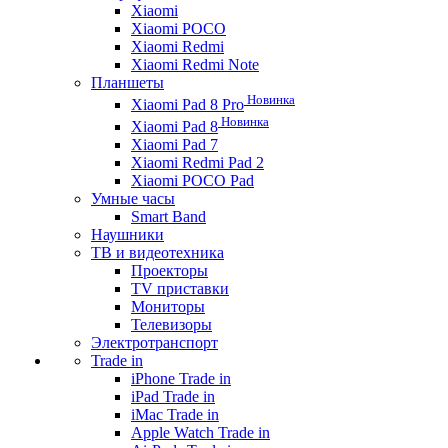
Xiaomi
Xiaomi POCO
Xiaomi Redmi
Xiaomi Redmi Note
Планшеты
Новинка
Xiaomi Pad 8 Pro
Новинка
Xiaomi Pad 8
Xiaomi Pad 7
Xiaomi Redmi Pad 2
Xiaomi POCO Pad
Умные часы
Smart Band
Наушники
ТВ и видеотехника
Проекторы
TV приставки
Мониторы
Телевизоры
Электротранспорт
Trade in
iPhone Trade in
iPad Trade in
iMac Trade in
Apple Watch Trade in