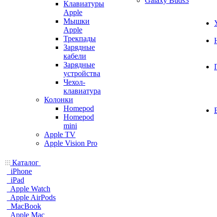
Galaxy Buds3
Клавиатуры
Apple
Мышки
Apple
Трекпады
Зарядные
кабели
Зарядные
устройства
Чехол-
клавиатура
Колонки
Homepod
Homepod
mini
Apple TV
Apple Vision Pro
Каталог
iPhone
iPad
Apple Watch
Apple AirPods
MacBook
Apple Mac