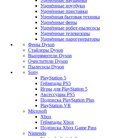
Уценённые наушники
Уценённые ноутбуки
Уценённые приставки
Уценённая бытовая техника
Уценённые фены
Уценённые робот-пылесосы
Уценённые телевизоры
Уценённые парогенераторы
Фены Dyson
Стайлеры Dyson
Выпрямители Dyson
Очистители Dyson
Пылесосы Dyson
Sony
PlayStation 5
Геймпады PS5
Игры для PlayStation 5
Аксессуары PS5
Подписка PlayStation Plus
PlayStation VR
Microsoft
Xbox
Геймпады Xbox
Подписка Xbox Game Pass
Nintendo