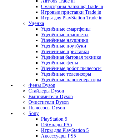
AirPods Trade in
Смартфоны Samsung Trade in
Игровые приставки Trade in
Игры для PlayStation Trade in
Уценка
Уценённые смартфоны
Уценённые планшеты
Уценённые наушники
Уценённые ноутбуки
Уценённые приставки
Уценённая бытовая техника
Уценённые фены
Уценённые робот-пылесосы
Уценённые телевизоры
Уценённые парогенераторы
Фены Dyson
Стайлеры Dyson
Выпрямители Dyson
Очистители Dyson
Пылесосы Dyson
Sony
PlayStation 5
Геймпады PS5
Игры для PlayStation 5
Аксессуары PS5