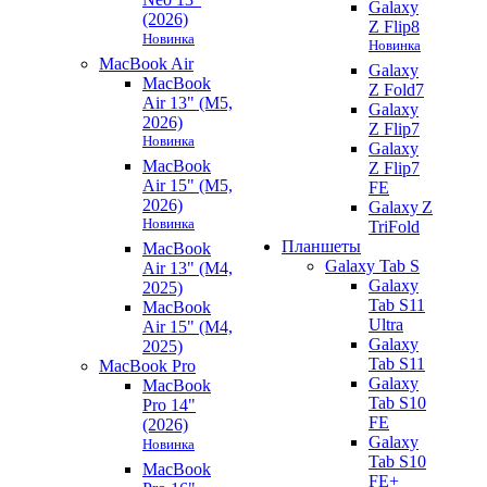
Galaxy
(2026)
Z Flip8
Новинка
Новинка
MacBook Air
Galaxy
MacBook
Z Fold7
Air 13" (M5,
Galaxy
2026)
Z Flip7
Новинка
Galaxy
MacBook
Z Flip7
Air 15" (M5,
FE
2026)
Galaxy Z
Новинка
TriFold
Планшеты
MacBook
Galaxy Tab S
Air 13" (M4,
Galaxy
2025)
Tab S11
MacBook
Ultra
Air 15" (M4,
Galaxy
2025)
Tab S11
MacBook Pro
Galaxy
MacBook
Tab S10
Pro 14"
FE
(2026)
Galaxy
Новинка
Tab S10
MacBook
FE+