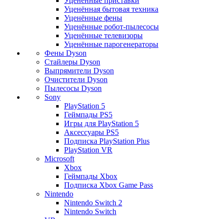
Уценённые приставки
Уценённая бытовая техника
Уценённые фены
Уценённые робот-пылесосы
Уценённые телевизоры
Уценённые парогенераторы
Фены Dyson
Стайлеры Dyson
Выпрямители Dyson
Очистители Dyson
Пылесосы Dyson
Sony
PlayStation 5
Геймпады PS5
Игры для PlayStation 5
Аксессуары PS5
Подписка PlayStation Plus
PlayStation VR
Microsoft
Xbox
Геймпады Xbox
Подписка Xbox Game Pass
Nintendo
Nintendo Switch 2
Nintendo Switch