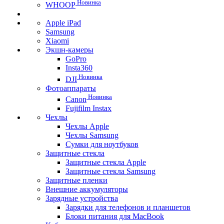
Новинка
WHOOP
Apple iPad
Samsung
Xiaomi
Экшн-камеры
GoPro
Insta360
Новинка
DJI
Фотоаппараты
Новинка
Canon
Fujifilm Instax
Чехлы
Чехлы Apple
Чехлы Samsung
Сумки для ноутбуков
Защитные стекла
Защитные стекла Apple
Защитные стекла Samsung
Защитные пленки
Внешние аккумуляторы
Зарядные устройства
Зарядки для телефонов и планшетов
Блоки питания для MacBook