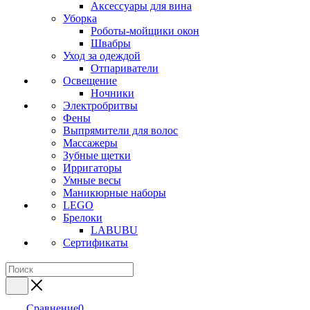
Аксессуары для вина
Уборка
Роботы-мойщики окон
Швабры
Уход за одеждой
Отпариватели
Освещение
Ночники
Электробритвы
Фены
Выпрямители для волос
Массажеры
Зубные щетки
Ирригаторы
Умные весы
Маникюрные наборы
LEGO
Брелоки
LABUBU
Сертификаты
Сравнение
0