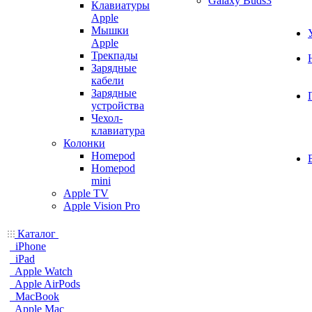
Galaxy Buds3
Клавиатуры
Apple
Мышки
Apple
Трекпады
Зарядные
кабели
Зарядные
устройства
Чехол-
клавиатура
Колонки
Homepod
Homepod
mini
Apple TV
Apple Vision Pro
Каталог
iPhone
iPad
Apple Watch
Apple AirPods
MacBook
Apple Mac