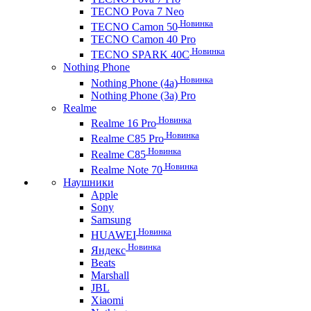
TECNO Pova 7 Neo
Новинка
TECNO Camon 50
TECNO Camon 40 Pro
Новинка
TECNO SPARK 40C
Nothing Phone
Новинка
Nothing Phone (4a)
Nothing Phone (3a) Pro
Realme
Новинка
Realme 16 Pro
Новинка
Realme C85 Pro
Новинка
Realme C85
Новинка
Realme Note 70
Наушники
Apple
Sony
Samsung
Новинка
HUAWEI
Новинка
Яндекс
Beats
Marshall
JBL
Xiaomi