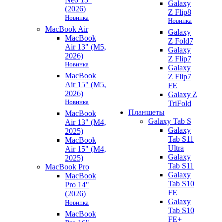
Galaxy
(2026)
Z Flip8
Новинка
Новинка
MacBook Air
Galaxy
MacBook
Z Fold7
Air 13" (M5,
Galaxy
2026)
Z Flip7
Новинка
Galaxy
MacBook
Z Flip7
Air 15" (M5,
FE
2026)
Galaxy Z
Новинка
TriFold
Планшеты
MacBook
Galaxy Tab S
Air 13" (M4,
Galaxy
2025)
Tab S11
MacBook
Ultra
Air 15" (M4,
Galaxy
2025)
Tab S11
MacBook Pro
Galaxy
MacBook
Tab S10
Pro 14"
FE
(2026)
Galaxy
Новинка
Tab S10
MacBook
FE+