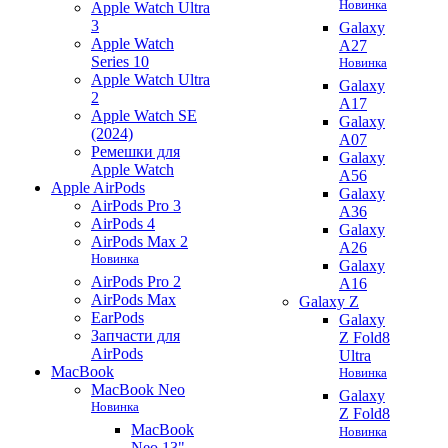
Новинка
Apple Watch Ultra
3
Galaxy
Apple Watch
A27
Series 10
Новинка
Apple Watch Ultra
Galaxy
2
A17
Apple Watch SE
Galaxy
(2024)
A07
Ремешки для
Galaxy
Apple Watch
A56
Apple AirPods
Galaxy
AirPods Pro 3
A36
AirPods 4
Galaxy
AirPods Max 2
A26
Новинка
Galaxy
AirPods Pro 2
A16
AirPods Max
Galaxy Z
EarPods
Galaxy
Запчасти для
Z Fold8
AirPods
Ultra
MacBook
Новинка
MacBook Neo
Galaxy
Новинка
Z Fold8
MacBook
Новинка
Neo 13"