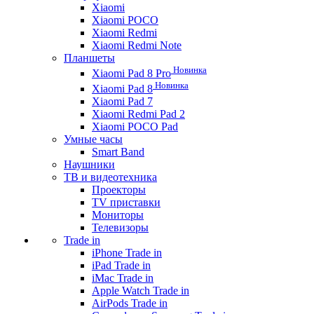
Xiaomi
Xiaomi POCO
Xiaomi Redmi
Xiaomi Redmi Note
Планшеты
Новинка
Xiaomi Pad 8 Pro
Новинка
Xiaomi Pad 8
Xiaomi Pad 7
Xiaomi Redmi Pad 2
Xiaomi POCO Pad
Умные часы
Smart Band
Наушники
ТВ и видеотехника
Проекторы
TV приставки
Мониторы
Телевизоры
Trade in
iPhone Trade in
iPad Trade in
iMac Trade in
Apple Watch Trade in
AirPods Trade in