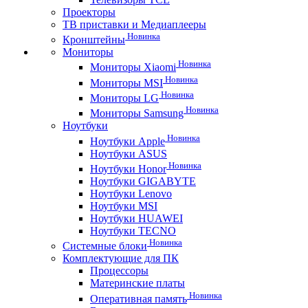
Проекторы
ТВ приставки и Медиаплееры
Новинка
Кронштейны
Мониторы
Новинка
Мониторы Xiaomi
Новинка
Мониторы MSI
Новинка
Мониторы LG
Новинка
Мониторы Samsung
Ноутбуки
Новинка
Ноутбуки Apple
Ноутбуки ASUS
Новинка
Ноутбуки Honor
Ноутбуки GIGABYTE
Ноутбуки Lenovo
Ноутбуки MSI
Ноутбуки HUAWEI
Ноутбуки TECNO
Новинка
Системные блоки
Комплектующие для ПК
Процессоры
Материнские платы
Новинка
Оперативная память