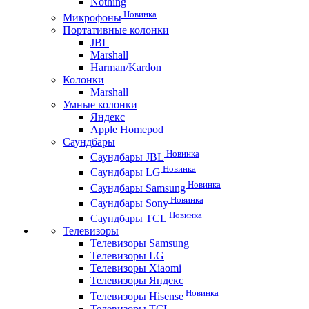
Nothing
Новинка
Микрофоны
Портативные колонки
JBL
Marshall
Harman/Kardon
Колонки
Marshall
Умные колонки
Яндекс
Apple Homepod
Саундбары
Новинка
Саундбары JBL
Новинка
Саундбары LG
Новинка
Саундбары Samsung
Новинка
Саундбары Sony
Новинка
Саундбары TCL
Телевизоры
Телевизоры Samsung
Телевизоры LG
Телевизоры Xiaomi
Телевизоры Яндекс
Новинка
Телевизоры Hisense
Телевизоры TCL