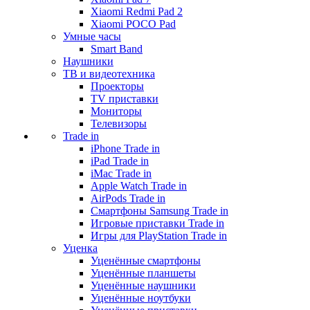
Xiaomi Redmi Pad 2
Xiaomi POCO Pad
Умные часы
Smart Band
Наушники
ТВ и видеотехника
Проекторы
TV приставки
Мониторы
Телевизоры
Trade in
iPhone Trade in
iPad Trade in
iMac Trade in
Apple Watch Trade in
AirPods Trade in
Смартфоны Samsung Trade in
Игровые приставки Trade in
Игры для PlayStation Trade in
Уценка
Уценённые смартфоны
Уценённые планшеты
Уценённые наушники
Уценённые ноутбуки