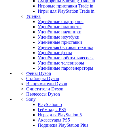
Смартфоны Samsung Trade in
Игровые приставки Trade in
Игры для PlayStation Trade in
Уценка
Уценённые смартфоны
Уценённые планшеты
Уценённые наушники
Уценённые ноутбуки
Уценённые приставки
Уценённая бытовая техника
Уценённые фены
Уценённые робот-пылесосы
Уценённые телевизоры
Уценённые парогенераторы
Фены Dyson
Стайлеры Dyson
Выпрямители Dyson
Очистители Dyson
Пылесосы Dyson
Sony
PlayStation 5
Геймпады PS5
Игры для PlayStation 5
Аксессуары PS5
Подписка PlayStation Plus