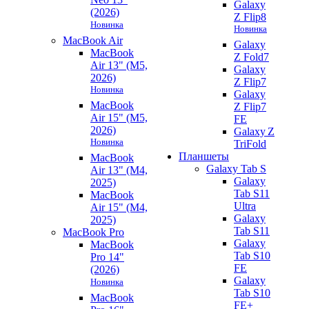
Galaxy
(2026)
Z Flip8
Новинка
Новинка
MacBook Air
Galaxy
MacBook
Z Fold7
Air 13" (M5,
Galaxy
2026)
Z Flip7
Новинка
Galaxy
MacBook
Z Flip7
Air 15" (M5,
FE
2026)
Galaxy Z
Новинка
TriFold
Планшеты
MacBook
Galaxy Tab S
Air 13" (M4,
Galaxy
2025)
Tab S11
MacBook
Ultra
Air 15" (M4,
Galaxy
2025)
Tab S11
MacBook Pro
Galaxy
MacBook
Tab S10
Pro 14"
FE
(2026)
Galaxy
Новинка
Tab S10
MacBook
FE+