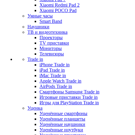
Xiaomi Redmi Pad 2
Xiaomi POCO Pad
Умные часы
Smart Band
Наушники
ТВ и видеотехника
Проекторы
TV приставки
Мониторы
Телевизоры
Trade in
iPhone Trade in
iPad Trade in
iMac Trade in
Apple Watch Trade in
AirPods Trade in
Смартфоны Samsung Trade in
Игровые приставки Trade in
Игры для PlayStation Trade in
Уценка
Уценённые смартфоны
Уценённые планшеты
Уценённые наушники
Уценённые ноутбуки