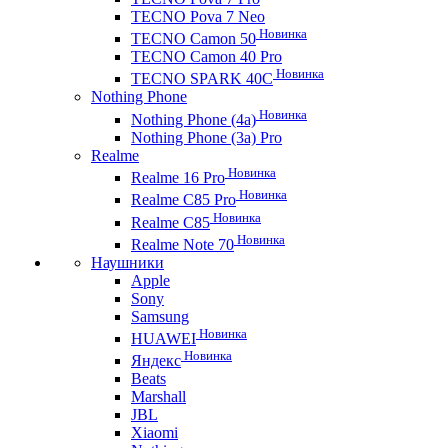
TECNO Pova 7 Neo
Новинка
TECNO Camon 50
TECNO Camon 40 Pro
Новинка
TECNO SPARK 40C
Nothing Phone
Новинка
Nothing Phone (4a)
Nothing Phone (3a) Pro
Realme
Новинка
Realme 16 Pro
Новинка
Realme C85 Pro
Новинка
Realme C85
Новинка
Realme Note 70
Наушники
Apple
Sony
Samsung
Новинка
HUAWEI
Новинка
Яндекс
Beats
Marshall
JBL
Xiaomi