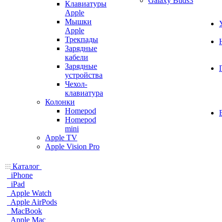
Galaxy Buds3
Клавиатуры
Apple
Мышки
Apple
Трекпады
Зарядные
кабели
Зарядные
устройства
Чехол-
клавиатура
Колонки
Homepod
Homepod
mini
Apple TV
Apple Vision Pro
Каталог
iPhone
iPad
Apple Watch
Apple AirPods
MacBook
Apple Mac