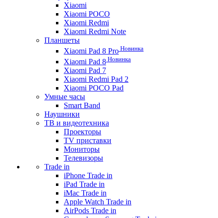
Xiaomi
Xiaomi POCO
Xiaomi Redmi
Xiaomi Redmi Note
Планшеты
Новинка
Xiaomi Pad 8 Pro
Новинка
Xiaomi Pad 8
Xiaomi Pad 7
Xiaomi Redmi Pad 2
Xiaomi POCO Pad
Умные часы
Smart Band
Наушники
ТВ и видеотехника
Проекторы
TV приставки
Мониторы
Телевизоры
Trade in
iPhone Trade in
iPad Trade in
iMac Trade in
Apple Watch Trade in
AirPods Trade in