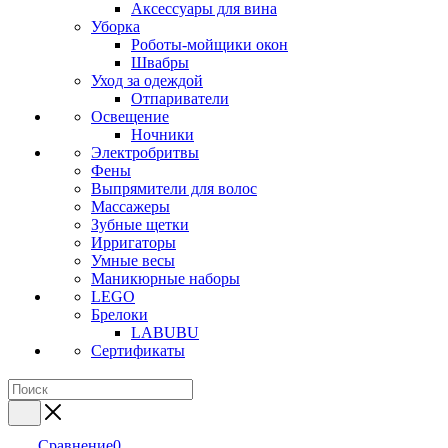
Аксессуары для вина
Уборка
Роботы-мойщики окон
Швабры
Уход за одеждой
Отпариватели
Освещение
Ночники
Электробритвы
Фены
Выпрямители для волос
Массажеры
Зубные щетки
Ирригаторы
Умные весы
Маникюрные наборы
LEGO
Брелоки
LABUBU
Сертификаты
Сравнение
0