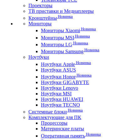
Проекторы
ТВ приставки и Медиаплееры
Новинка
Кронштейны
Мониторы
Новинка
Мониторы Xiaomi
Новинка
Мониторы MSI
Новинка
Мониторы LG
Новинка
Мониторы Samsung
Ноутбуки
Новинка
Ноутбуки Apple
Ноутбуки ASUS
Новинка
Ноутбуки Honor
Ноутбуки GIGABYTE
Ноутбуки Lenovo
Ноутбуки MSI
Ноутбуки HUAWEI
Ноутбуки TECNO
Новинка
Системные блоки
Комплектующие для ПК
Процессоры
Материнские платы
Новинка
Оперативная память