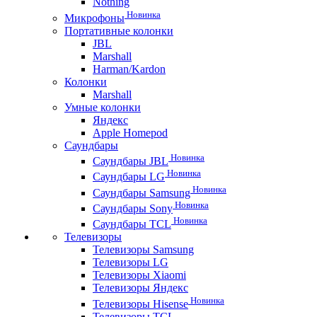
Nothing
Новинка
Микрофоны
Портативные колонки
JBL
Marshall
Harman/Kardon
Колонки
Marshall
Умные колонки
Яндекс
Apple Homepod
Саундбары
Новинка
Саундбары JBL
Новинка
Саундбары LG
Новинка
Саундбары Samsung
Новинка
Саундбары Sony
Новинка
Саундбары TCL
Телевизоры
Телевизоры Samsung
Телевизоры LG
Телевизоры Xiaomi
Телевизоры Яндекс
Новинка
Телевизоры Hisense
Телевизоры TCL