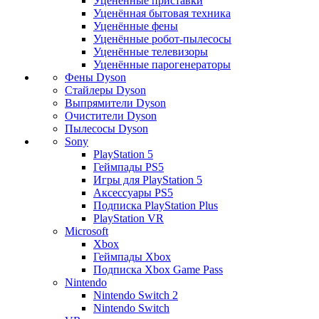
Уценённые приставки
Уценённая бытовая техника
Уценённые фены
Уценённые робот-пылесосы
Уценённые телевизоры
Уценённые парогенераторы
Фены Dyson
Стайлеры Dyson
Выпрямители Dyson
Очистители Dyson
Пылесосы Dyson
Sony
PlayStation 5
Геймпады PS5
Игры для PlayStation 5
Аксессуары PS5
Подписка PlayStation Plus
PlayStation VR
Microsoft
Xbox
Геймпады Xbox
Подписка Xbox Game Pass
Nintendo
Nintendo Switch 2
Nintendo Switch