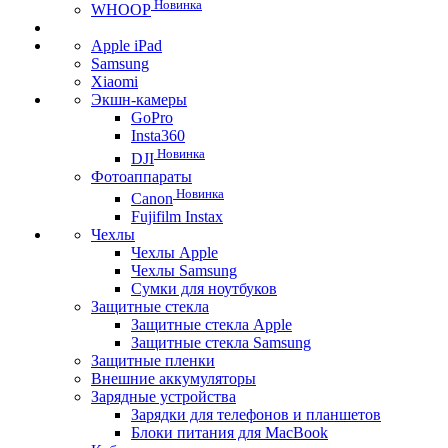
Новинка
WHOOP
Apple iPad
Samsung
Xiaomi
Экшн-камеры
GoPro
Insta360
Новинка
DJI
Фотоаппараты
Новинка
Canon
Fujifilm Instax
Чехлы
Чехлы Apple
Чехлы Samsung
Сумки для ноутбуков
Защитные стекла
Защитные стекла Apple
Защитные стекла Samsung
Защитные пленки
Внешние аккумуляторы
Зарядные устройства
Зарядки для телефонов и планшетов
Блоки питания для MacBook