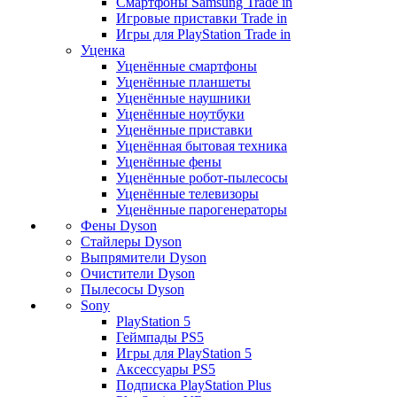
Смартфоны Samsung Trade in
Игровые приставки Trade in
Игры для PlayStation Trade in
Уценка
Уценённые смартфоны
Уценённые планшеты
Уценённые наушники
Уценённые ноутбуки
Уценённые приставки
Уценённая бытовая техника
Уценённые фены
Уценённые робот-пылесосы
Уценённые телевизоры
Уценённые парогенераторы
Фены Dyson
Стайлеры Dyson
Выпрямители Dyson
Очистители Dyson
Пылесосы Dyson
Sony
PlayStation 5
Геймпады PS5
Игры для PlayStation 5
Аксессуары PS5
Подписка PlayStation Plus