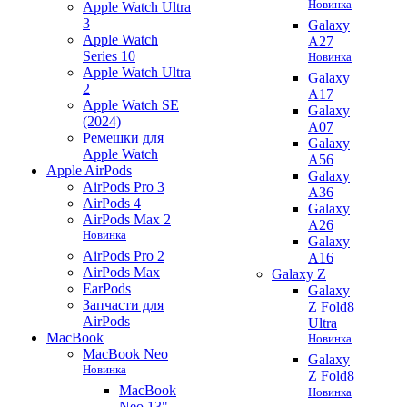
Новинка
Apple Watch Ultra
3
Galaxy
Apple Watch
A27
Series 10
Новинка
Apple Watch Ultra
Galaxy
2
A17
Apple Watch SE
Galaxy
(2024)
A07
Ремешки для
Galaxy
Apple Watch
A56
Apple AirPods
Galaxy
AirPods Pro 3
A36
AirPods 4
Galaxy
AirPods Max 2
A26
Новинка
Galaxy
AirPods Pro 2
A16
AirPods Max
Galaxy Z
EarPods
Galaxy
Запчасти для
Z Fold8
AirPods
Ultra
MacBook
Новинка
MacBook Neo
Galaxy
Новинка
Z Fold8
MacBook
Новинка
Neo 13"