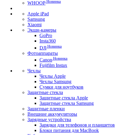
Новинка
WHOOP
Apple iPad
Samsung
Xiaomi
Экшн-камеры
GoPro
Insta360
Новинка
DJI
Фотоаппараты
Новинка
Canon
Fujifilm Instax
Чехлы
Чехлы Apple
Чехлы Samsung
Сумки для ноутбуков
Защитные стекла
Защитные стекла Apple
Защитные стекла Samsung
Защитные пленки
Внешние аккумуляторы
Зарядные устройства
Зарядки для телефонов и планшетов
Блоки питания для MacBook