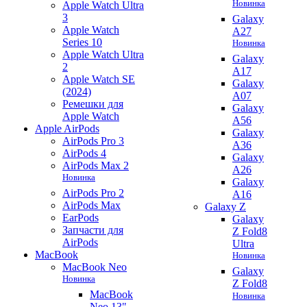
Новинка
Apple Watch Ultra
3
Galaxy
Apple Watch
A27
Series 10
Новинка
Apple Watch Ultra
Galaxy
2
A17
Apple Watch SE
Galaxy
(2024)
A07
Ремешки для
Galaxy
Apple Watch
A56
Apple AirPods
Galaxy
AirPods Pro 3
A36
AirPods 4
Galaxy
AirPods Max 2
A26
Новинка
Galaxy
AirPods Pro 2
A16
AirPods Max
Galaxy Z
EarPods
Galaxy
Запчасти для
Z Fold8
AirPods
Ultra
MacBook
Новинка
MacBook Neo
Galaxy
Новинка
Z Fold8
MacBook
Новинка
Neo 13"