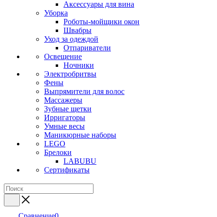
Аксессуары для вина
Уборка
Роботы-мойщики окон
Швабры
Уход за одеждой
Отпариватели
Освещение
Ночники
Электробритвы
Фены
Выпрямители для волос
Массажеры
Зубные щетки
Ирригаторы
Умные весы
Маникюрные наборы
LEGO
Брелоки
LABUBU
Сертификаты
Сравнение
0