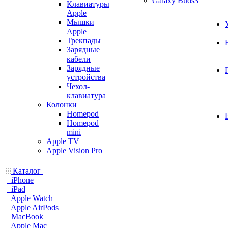
Galaxy Buds3
Клавиатуры
Apple
Мышки
Apple
Трекпады
Зарядные
кабели
Зарядные
устройства
Чехол-
клавиатура
Колонки
Homepod
Homepod
mini
Apple TV
Apple Vision Pro
Каталог
iPhone
iPad
Apple Watch
Apple AirPods
MacBook
Apple Mac