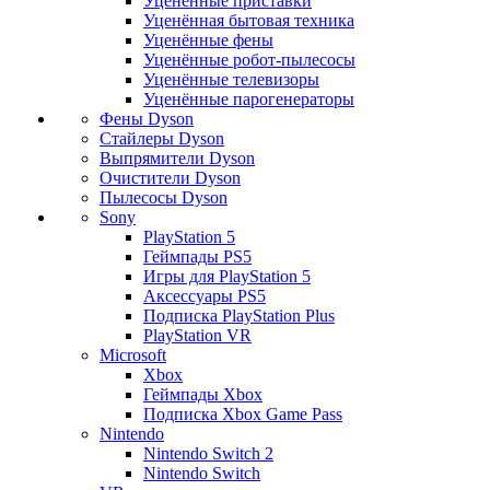
Уценённые приставки
Уценённая бытовая техника
Уценённые фены
Уценённые робот-пылесосы
Уценённые телевизоры
Уценённые парогенераторы
Фены Dyson
Стайлеры Dyson
Выпрямители Dyson
Очистители Dyson
Пылесосы Dyson
Sony
PlayStation 5
Геймпады PS5
Игры для PlayStation 5
Аксессуары PS5
Подписка PlayStation Plus
PlayStation VR
Microsoft
Xbox
Геймпады Xbox
Подписка Xbox Game Pass
Nintendo
Nintendo Switch 2
Nintendo Switch