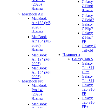
Galaxy
(2026)
Z Flip8
Новинка
Новинка
MacBook Air
Galaxy
MacBook
Z Fold7
Air 13" (M5,
Galaxy
2026)
Z Flip7
Новинка
Galaxy
MacBook
Z Flip7
Air 15" (M5,
FE
2026)
Galaxy Z
Новинка
TriFold
Планшеты
MacBook
Galaxy Tab S
Air 13" (M4,
Galaxy
2025)
Tab S11
MacBook
Ultra
Air 15" (M4,
Galaxy
2025)
Tab S11
MacBook Pro
Galaxy
MacBook
Tab S10
Pro 14"
FE
(2026)
Galaxy
Новинка
Tab S10
MacBook
FE+