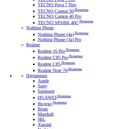
TECNO Pova 7 Neo
Новинка
TECNO Camon 50
TECNO Camon 40 Pro
Новинка
TECNO SPARK 40C
Nothing Phone
Новинка
Nothing Phone (4a)
Nothing Phone (3a) Pro
Realme
Новинка
Realme 16 Pro
Новинка
Realme C85 Pro
Новинка
Realme C85
Новинка
Realme Note 70
Наушники
Apple
Sony
Samsung
Новинка
HUAWEI
Новинка
Яндекс
Beats
Marshall
JBL
Xiaomi