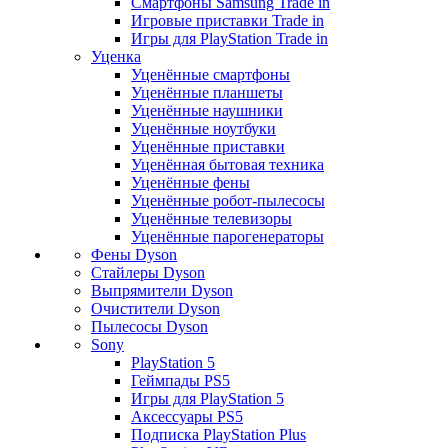
Смартфоны Samsung Trade in
Игровые приставки Trade in
Игры для PlayStation Trade in
Уценка
Уценённые смартфоны
Уценённые планшеты
Уценённые наушники
Уценённые ноутбуки
Уценённые приставки
Уценённая бытовая техника
Уценённые фены
Уценённые робот-пылесосы
Уценённые телевизоры
Уценённые парогенераторы
Фены Dyson
Стайлеры Dyson
Выпрямители Dyson
Очистители Dyson
Пылесосы Dyson
Sony
PlayStation 5
Геймпады PS5
Игры для PlayStation 5
Аксессуары PS5
Подписка PlayStation Plus