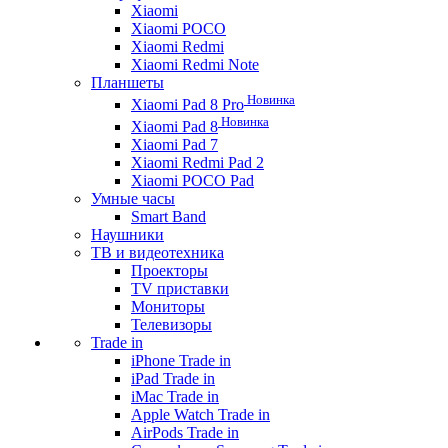
Xiaomi
Xiaomi POCO
Xiaomi Redmi
Xiaomi Redmi Note
Планшеты
Новинка
Xiaomi Pad 8 Pro
Новинка
Xiaomi Pad 8
Xiaomi Pad 7
Xiaomi Redmi Pad 2
Xiaomi POCO Pad
Умные часы
Smart Band
Наушники
ТВ и видеотехника
Проекторы
TV приставки
Мониторы
Телевизоры
Trade in
iPhone Trade in
iPad Trade in
iMac Trade in
Apple Watch Trade in
AirPods Trade in