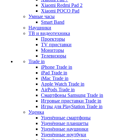
Xiaomi Redmi Pad 2
Xiaomi POCO Pad
Умные часы
Smart Band
Наушники
ТВ и видеотехника
Проекторы
TV приставки
Мониторы
Телевизоры
Trade in
iPhone Trade in
iPad Trade in
iMac Trade in
Apple Watch Trade in
AirPods Trade in
Смартфоны Samsung Trade in
Игровые приставки Trade in
Игры для PlayStation Trade in
Уценка
Уценённые смартфоны
Уценённые планшеты
Уценённые наушники
Уценённые ноутбуки