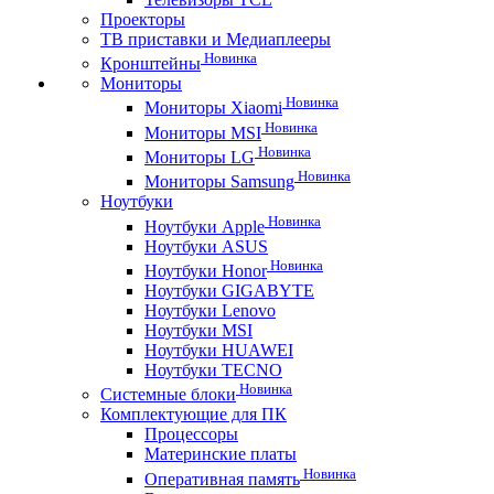
Проекторы
ТВ приставки и Медиаплееры
Новинка
Кронштейны
Мониторы
Новинка
Мониторы Xiaomi
Новинка
Мониторы MSI
Новинка
Мониторы LG
Новинка
Мониторы Samsung
Ноутбуки
Новинка
Ноутбуки Apple
Ноутбуки ASUS
Новинка
Ноутбуки Honor
Ноутбуки GIGABYTE
Ноутбуки Lenovo
Ноутбуки MSI
Ноутбуки HUAWEI
Ноутбуки TECNO
Новинка
Системные блоки
Комплектующие для ПК
Процессоры
Материнские платы
Новинка
Оперативная память