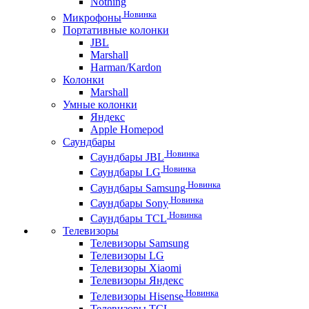
Nothing
Новинка
Микрофоны
Портативные колонки
JBL
Marshall
Harman/Kardon
Колонки
Marshall
Умные колонки
Яндекс
Apple Homepod
Саундбары
Новинка
Саундбары JBL
Новинка
Саундбары LG
Новинка
Саундбары Samsung
Новинка
Саундбары Sony
Новинка
Саундбары TCL
Телевизоры
Телевизоры Samsung
Телевизоры LG
Телевизоры Xiaomi
Телевизоры Яндекс
Новинка
Телевизоры Hisense
Телевизоры TCL