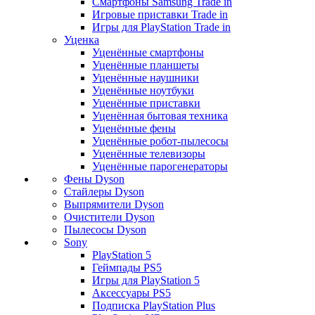
Смартфоны Samsung Trade in
Игровые приставки Trade in
Игры для PlayStation Trade in
Уценка
Уценённые смартфоны
Уценённые планшеты
Уценённые наушники
Уценённые ноутбуки
Уценённые приставки
Уценённая бытовая техника
Уценённые фены
Уценённые робот-пылесосы
Уценённые телевизоры
Уценённые парогенераторы
Фены Dyson
Стайлеры Dyson
Выпрямители Dyson
Очистители Dyson
Пылесосы Dyson
Sony
PlayStation 5
Геймпады PS5
Игры для PlayStation 5
Аксессуары PS5
Подписка PlayStation Plus