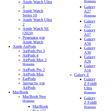
Новинка
Apple Watch Ultra
3
Galaxy
Apple Watch
A27
Series 10
Новинка
Apple Watch Ultra
Galaxy
2
A17
Apple Watch SE
Galaxy
(2024)
A07
Ремешки для
Galaxy
Apple Watch
A56
Apple AirPods
Galaxy
AirPods Pro 3
A36
AirPods 4
Galaxy
AirPods Max 2
A26
Новинка
Galaxy
AirPods Pro 2
A16
AirPods Max
Galaxy Z
EarPods
Galaxy
Запчасти для
Z Fold8
AirPods
Ultra
MacBook
Новинка
MacBook Neo
Galaxy
Новинка
Z Fold8
MacBook
Новинка
Neo 13"