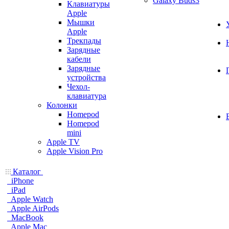
Galaxy Buds3
Клавиатуры
Apple
Мышки
Apple
Трекпады
Зарядные
кабели
Зарядные
устройства
Чехол-
клавиатура
Колонки
Homepod
Homepod
mini
Apple TV
Apple Vision Pro
Каталог
iPhone
iPad
Apple Watch
Apple AirPods
MacBook
Apple Mac