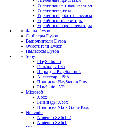
Уценённые приставки
Уценённая бытовая техника
Уценённые фены
Уценённые робот-пылесосы
Уценённые телевизоры
Уценённые парогенераторы
Фены Dyson
Стайлеры Dyson
Выпрямители Dyson
Очистители Dyson
Пылесосы Dyson
Sony
PlayStation 5
Геймпады PS5
Игры для PlayStation 5
Аксессуары PS5
Подписка PlayStation Plus
PlayStation VR
Microsoft
Xbox
Геймпады Xbox
Подписка Xbox Game Pass
Nintendo
Nintendo Switch 2
Nintendo Switch