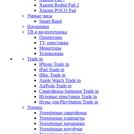
Xiaomi Redmi Pad 2
Xiaomi POCO Pad
Умные часы
Smart Band
Наушники
ТВ и видеотехника
Проекторы
TV приставки
Мониторы
Телевизоры
Trade in
iPhone Trade in
iPad Trade in
iMac Trade in
Apple Watch Trade in
AirPods Trade in
Смартфоны Samsung Trade in
Игровые приставки Trade in
Игры для PlayStation Trade in
Уценка
Уценённые смартфоны
Уценённые планшеты
Уценённые наушники
Уценённые ноутбуки