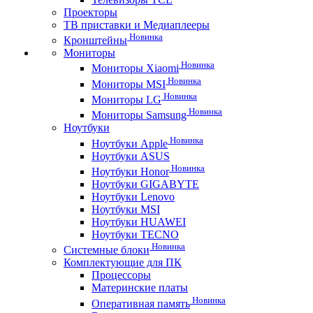
Проекторы
ТВ приставки и Медиаплееры
Новинка
Кронштейны
Мониторы
Новинка
Мониторы Xiaomi
Новинка
Мониторы MSI
Новинка
Мониторы LG
Новинка
Мониторы Samsung
Ноутбуки
Новинка
Ноутбуки Apple
Ноутбуки ASUS
Новинка
Ноутбуки Honor
Ноутбуки GIGABYTE
Ноутбуки Lenovo
Ноутбуки MSI
Ноутбуки HUAWEI
Ноутбуки TECNO
Новинка
Системные блоки
Комплектующие для ПК
Процессоры
Материнские платы
Новинка
Оперативная память