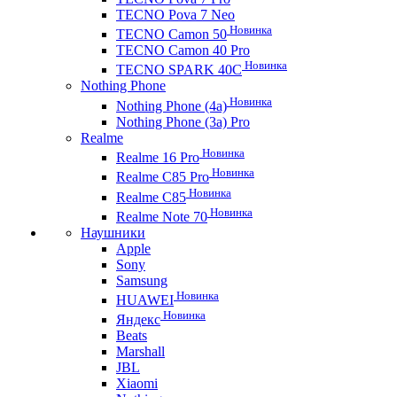
TECNO Pova 7 Neo
Новинка
TECNO Camon 50
TECNO Camon 40 Pro
Новинка
TECNO SPARK 40C
Nothing Phone
Новинка
Nothing Phone (4a)
Nothing Phone (3a) Pro
Realme
Новинка
Realme 16 Pro
Новинка
Realme C85 Pro
Новинка
Realme C85
Новинка
Realme Note 70
Наушники
Apple
Sony
Samsung
Новинка
HUAWEI
Новинка
Яндекс
Beats
Marshall
JBL
Xiaomi