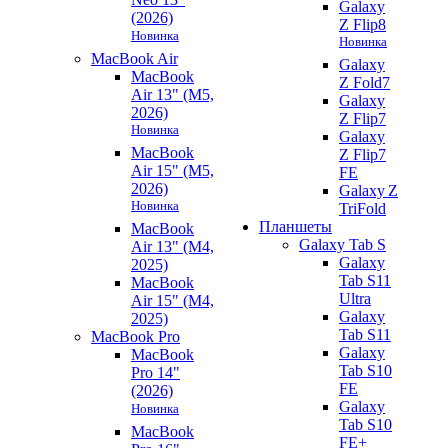
Galaxy
(2026)
Z Flip8
Новинка
Новинка
MacBook Air
Galaxy
MacBook
Z Fold7
Air 13" (M5,
Galaxy
2026)
Z Flip7
Новинка
Galaxy
MacBook
Z Flip7
Air 15" (M5,
FE
2026)
Galaxy Z
Новинка
TriFold
Планшеты
MacBook
Galaxy Tab S
Air 13" (M4,
Galaxy
2025)
Tab S11
MacBook
Ultra
Air 15" (M4,
Galaxy
2025)
Tab S11
MacBook Pro
Galaxy
MacBook
Tab S10
Pro 14"
FE
(2026)
Galaxy
Новинка
Tab S10
MacBook
FE+