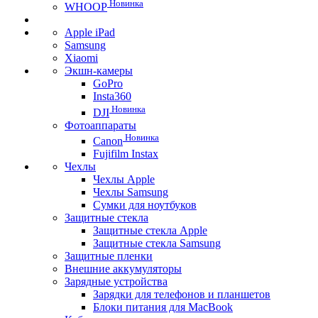
Новинка
WHOOP
Apple iPad
Samsung
Xiaomi
Экшн-камеры
GoPro
Insta360
Новинка
DJI
Фотоаппараты
Новинка
Canon
Fujifilm Instax
Чехлы
Чехлы Apple
Чехлы Samsung
Сумки для ноутбуков
Защитные стекла
Защитные стекла Apple
Защитные стекла Samsung
Защитные пленки
Внешние аккумуляторы
Зарядные устройства
Зарядки для телефонов и планшетов
Блоки питания для MacBook