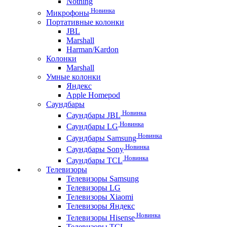
Nothing
Новинка
Микрофоны
Портативные колонки
JBL
Marshall
Harman/Kardon
Колонки
Marshall
Умные колонки
Яндекс
Apple Homepod
Саундбары
Новинка
Саундбары JBL
Новинка
Саундбары LG
Новинка
Саундбары Samsung
Новинка
Саундбары Sony
Новинка
Саундбары TCL
Телевизоры
Телевизоры Samsung
Телевизоры LG
Телевизоры Xiaomi
Телевизоры Яндекс
Новинка
Телевизоры Hisense
Телевизоры TCL