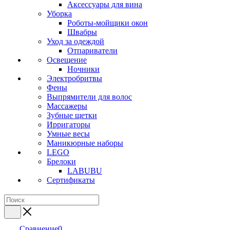
Аксессуары для вина
Уборка
Роботы-мойщики окон
Швабры
Уход за одеждой
Отпариватели
Освещение
Ночники
Электробритвы
Фены
Выпрямители для волос
Массажеры
Зубные щетки
Ирригаторы
Умные весы
Маникюрные наборы
LEGO
Брелоки
LABUBU
Сертификаты
Сравнение
0