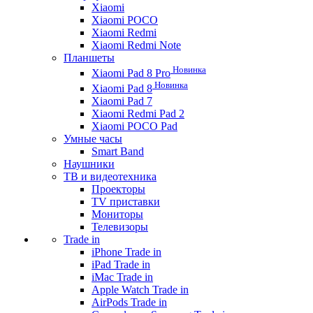
Xiaomi
Xiaomi POCO
Xiaomi Redmi
Xiaomi Redmi Note
Планшеты
Новинка
Xiaomi Pad 8 Pro
Новинка
Xiaomi Pad 8
Xiaomi Pad 7
Xiaomi Redmi Pad 2
Xiaomi POCO Pad
Умные часы
Smart Band
Наушники
ТВ и видеотехника
Проекторы
TV приставки
Мониторы
Телевизоры
Trade in
iPhone Trade in
iPad Trade in
iMac Trade in
Apple Watch Trade in
AirPods Trade in