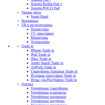
Xiaomi Redmi Pad 2
Xiaomi POCO Pad
Умные часы
Smart Band
Наушники
ТВ и видеотехника
Проекторы
TV приставки
Мониторы
Телевизоры
Trade in
iPhone Trade in
iPad Trade in
iMac Trade in
Apple Watch Trade in
AirPods Trade in
Смартфоны Samsung Trade in
Игровые приставки Trade in
Игры для PlayStation Trade in
Уценка
Уценённые смартфоны
Уценённые планшеты
Уценённые наушники
Уценённые ноутбуки