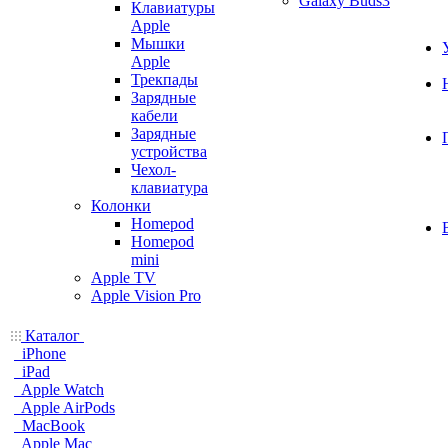
Galaxy Buds3
Клавиатуры
Apple
Мышки
Apple
Трекпады
Зарядные
кабели
Зарядные
устройства
Чехол-
клавиатура
Колонки
Homepod
Homepod
mini
Apple TV
Apple Vision Pro
Каталог
iPhone
iPad
Apple Watch
Apple AirPods
MacBook
Apple Mac