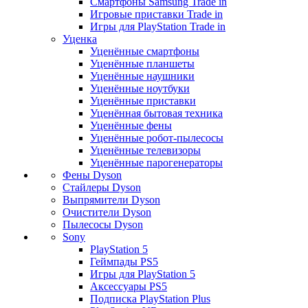
Смартфоны Samsung Trade in
Игровые приставки Trade in
Игры для PlayStation Trade in
Уценка
Уценённые смартфоны
Уценённые планшеты
Уценённые наушники
Уценённые ноутбуки
Уценённые приставки
Уценённая бытовая техника
Уценённые фены
Уценённые робот-пылесосы
Уценённые телевизоры
Уценённые парогенераторы
Фены Dyson
Стайлеры Dyson
Выпрямители Dyson
Очистители Dyson
Пылесосы Dyson
Sony
PlayStation 5
Геймпады PS5
Игры для PlayStation 5
Аксессуары PS5
Подписка PlayStation Plus