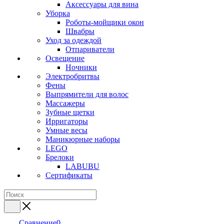
Аксессуары для вина
Уборка
Роботы-мойщики окон
Швабры
Уход за одеждой
Отпариватели
Освещение
Ночники
Электробритвы
Фены
Выпрямители для волос
Массажеры
Зубные щетки
Ирригаторы
Умные весы
Маникюрные наборы
LEGO
Брелоки
LABUBU
Сертификаты
Сравнение
0