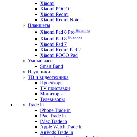
Xiaomi
Xiaomi POCO
Xiaomi Redmi
Xiaomi Redmi Note
Планшеты
Новинка
Xiaomi Pad 8 Pro
Новинка
Xiaomi Pad 8
Xiaomi Pad 7
Xiaomi Redmi Pad 2
Xiaomi POCO Pad
Умные часы
Smart Band
Наушники
ТВ и видеотехника
Проекторы
TV приставки
Мониторы
Телевизоры
Trade in
iPhone Trade in
iPad Trade in
iMac Trade in
Apple Watch Trade in
AirPods Trade in