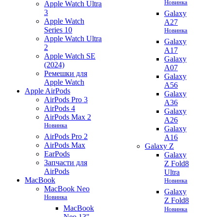
Новинка
Apple Watch Ultra
3
Galaxy
Apple Watch
A27
Series 10
Новинка
Apple Watch Ultra
Galaxy
2
A17
Apple Watch SE
Galaxy
(2024)
A07
Ремешки для
Galaxy
Apple Watch
A56
Apple AirPods
Galaxy
AirPods Pro 3
A36
AirPods 4
Galaxy
AirPods Max 2
A26
Новинка
Galaxy
AirPods Pro 2
A16
AirPods Max
Galaxy Z
EarPods
Galaxy
Запчасти для
Z Fold8
AirPods
Ultra
MacBook
Новинка
MacBook Neo
Galaxy
Новинка
Z Fold8
MacBook
Новинка
Neo 13"