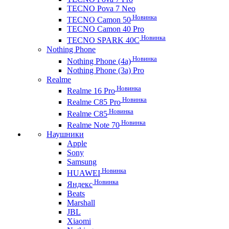
TECNO Pova 7 Neo
Новинка
TECNO Camon 50
TECNO Camon 40 Pro
Новинка
TECNO SPARK 40C
Nothing Phone
Новинка
Nothing Phone (4a)
Nothing Phone (3a) Pro
Realme
Новинка
Realme 16 Pro
Новинка
Realme C85 Pro
Новинка
Realme C85
Новинка
Realme Note 70
Наушники
Apple
Sony
Samsung
Новинка
HUAWEI
Новинка
Яндекс
Beats
Marshall
JBL
Xiaomi