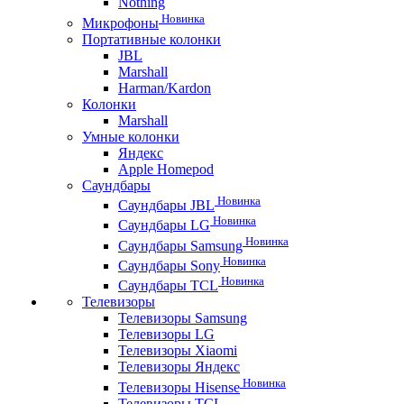
Nothing
Новинка
Микрофоны
Портативные колонки
JBL
Marshall
Harman/Kardon
Колонки
Marshall
Умные колонки
Яндекс
Apple Homepod
Саундбары
Новинка
Саундбары JBL
Новинка
Саундбары LG
Новинка
Саундбары Samsung
Новинка
Саундбары Sony
Новинка
Саундбары TCL
Телевизоры
Телевизоры Samsung
Телевизоры LG
Телевизоры Xiaomi
Телевизоры Яндекс
Новинка
Телевизоры Hisense
Телевизоры TCL