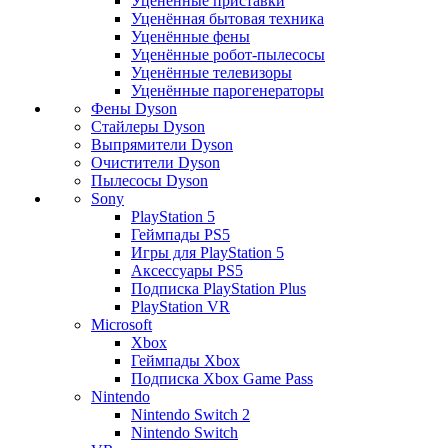
Уценённые приставки
Уценённая бытовая техника
Уценённые фены
Уценённые робот-пылесосы
Уценённые телевизоры
Уценённые парогенераторы
Фены Dyson
Стайлеры Dyson
Выпрямители Dyson
Очистители Dyson
Пылесосы Dyson
Sony
PlayStation 5
Геймпады PS5
Игры для PlayStation 5
Аксессуары PS5
Подписка PlayStation Plus
PlayStation VR
Microsoft
Xbox
Геймпады Xbox
Подписка Xbox Game Pass
Nintendo
Nintendo Switch 2
Nintendo Switch