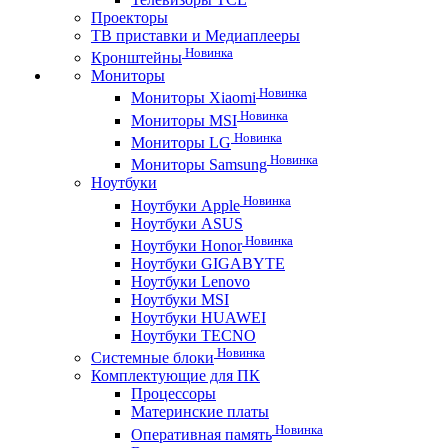
Проекторы
ТВ приставки и Медиаплееры
Новинка
Кронштейны
Мониторы
Новинка
Мониторы Xiaomi
Новинка
Мониторы MSI
Новинка
Мониторы LG
Новинка
Мониторы Samsung
Ноутбуки
Новинка
Ноутбуки Apple
Ноутбуки ASUS
Новинка
Ноутбуки Honor
Ноутбуки GIGABYTE
Ноутбуки Lenovo
Ноутбуки MSI
Ноутбуки HUAWEI
Ноутбуки TECNO
Новинка
Системные блоки
Комплектующие для ПК
Процессоры
Материнские платы
Новинка
Оперативная память