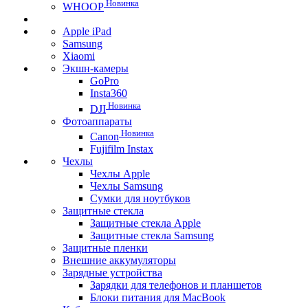
Новинка
WHOOP
Apple iPad
Samsung
Xiaomi
Экшн-камеры
GoPro
Insta360
Новинка
DJI
Фотоаппараты
Новинка
Canon
Fujifilm Instax
Чехлы
Чехлы Apple
Чехлы Samsung
Сумки для ноутбуков
Защитные стекла
Защитные стекла Apple
Защитные стекла Samsung
Защитные пленки
Внешние аккумуляторы
Зарядные устройства
Зарядки для телефонов и планшетов
Блоки питания для MacBook