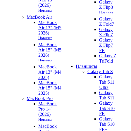
Galaxy
(2026)
Z Flip8
Новинка
Новинка
MacBook Air
Galaxy
MacBook
Z Fold7
Air 13" (M5,
Galaxy
2026)
Z Flip7
Новинка
Galaxy
MacBook
Z Flip7
Air 15" (M5,
FE
2026)
Galaxy Z
Новинка
TriFold
Планшеты
MacBook
Galaxy Tab S
Air 13" (M4,
Galaxy
2025)
Tab S11
MacBook
Ultra
Air 15" (M4,
Galaxy
2025)
Tab S11
MacBook Pro
Galaxy
MacBook
Tab S10
Pro 14"
FE
(2026)
Galaxy
Новинка
Tab S10
MacBook
FE+