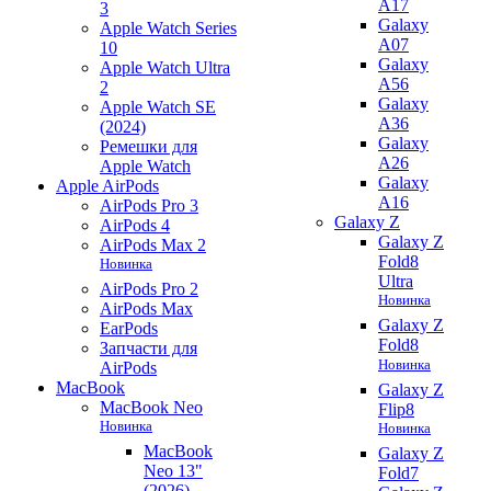
A17
3
Galaxy
Apple Watch Series
A07
10
Galaxy
Apple Watch Ultra
A56
2
Galaxy
Apple Watch SE
A36
(2024)
Galaxy
Ремешки для
A26
Apple Watch
Galaxy
Apple AirPods
A16
AirPods Pro 3
Galaxy Z
AirPods 4
Galaxy Z
AirPods Max 2
Fold8
Новинка
Ultra
AirPods Pro 2
Новинка
AirPods Max
Galaxy Z
EarPods
Fold8
Запчасти для
Новинка
AirPods
MacBook
Galaxy Z
MacBook Neo
Flip8
Новинка
Новинка
MacBook
Galaxy Z
Neo 13"
Fold7
(2026)