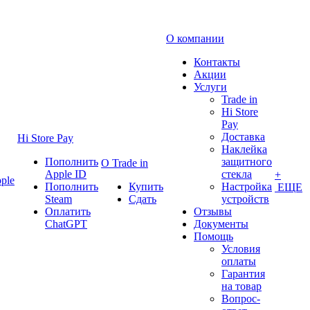
О компании
Контакты
Акции
Услуги
Trade in
Hi Store
Pay
Доставка
Hi Store Pay
Наклейка
Пополнить
защитного
О Trade in
Apple ID
стекла
+
ple
Пополнить
Купить
Настройка
ЕЩЕ
Steam
Сдать
устройств
Оплатить
Отзывы
ChatGPT
Документы
Помощь
Условия
оплаты
Гарантия
на товар
Вопрос-