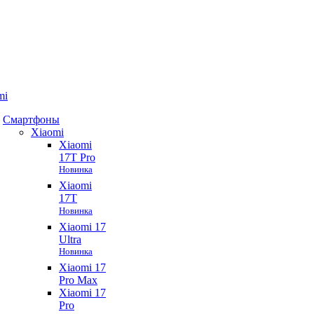
mi
Смартфоны
Xiaomi
Xiaomi
17T Pro
Новинка
Xiaomi
17T
Новинка
Xiaomi 17
Ultra
Новинка
Xiaomi 17
Pro Max
Xiaomi 17
Pro