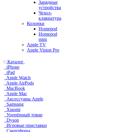
Зарядные
устройства
Чехол-
клавиатура
Колонки
Homepod
Homepod
mini
Apple TV
Apple Vision Pro
Каталог
iPhone
iPad
Apple Watch
Apple AirPods
MacBook
Apple Mac
Аксессуары Apple
Samsung
Xiaomi
Уценённый товар
Dyson
Игровые приставки
Смартфоны