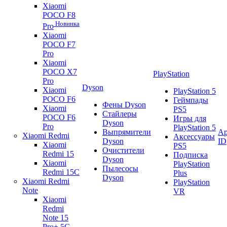
Xiaomi
POCO F8
Новинка
Pro
Xiaomi
POCO F7
Pro
Xiaomi
POCO X7
PlayStation
Pro
Dyson
Xiaomi
PlayStation 5
POCO F6
Геймпады
Фены Dyson
Xiaomi
PS5
Стайлеры
POCO F6
Игры для
Dyson
Pro
PlayStation 5
Выпрямители
Ap
Xiaomi Redmi
Аксессуары
Dyson
ID
Xiaomi
PS5
Очистители
Redmi 15
Подписка
Dyson
Xiaomi
PlayStation
Пылесосы
Redmi 15C
Plus
Dyson
Xiaomi Redmi
PlayStation
Note
VR
Xiaomi
Redmi
Note 15
Pro+ 5G