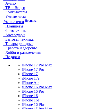
Аудио
ТВ и Видео
Компьютеры
Умные часы
Новинка
Умные очки
Планшеты
Фототехника
Аксессуары
Бытовая техника
Товары для дома
Красота и здоровье
Хобби и развлечения
Подарки
iPhone 17 Pro Max
iPhone 17 Pro
iPhone 17
iPhone 17e
iPhone Air
iPhone 16 Pro Max
iPhone 16 Pro
iPhone 16
iPhone 16e
iPhone 16 Plus
iPhone 15 Pro Max