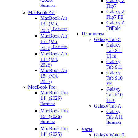
Galaxy Z
Новинка
Flip7
Galaxy Z
MacBook Air
Flip7 FE
MacBook Air
Galaxy Z
13" (M5,
TriFold
Новинка
2026)
Планшеты
MacBook Air
Galaxy Tab S
15" (M5,
Galaxy
Новинка
2026)
Tab S11
MacBook Air
Ultra
13" (M4,
Galaxy
2025)
Tab S11
MacBook Air
Galaxy
15" (M4,
Tab S10
2025)
FE
MacBook Pro
Galaxy
MacBook Pro
Tab S10
14" (2026)
FE+
Новинка
Galaxy Tab A
MacBook Pro
Galaxy
16" (2026)
Tab A11
Новинка
Новинка
MacBook Pro
Часы
14" (2025)
Galaxy Watch9