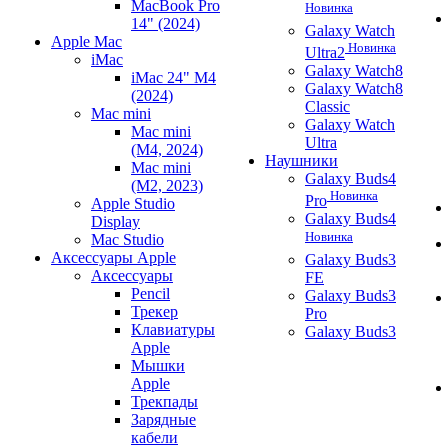
MacBook Pro
Новинка
14" (2024)
Galaxy Watch
Apple Mac
Новинка
Ultra2
iMac
Galaxy Watch8
iMac 24" M4
Galaxy Watch8
(2024)
Classic
Mac mini
Galaxy Watch
Mac mini
Ultra
(M4, 2024)
Наушники
Mac mini
Galaxy Buds4
(M2, 2023)
Новинка
Pro
Apple Studio
Galaxy Buds4
Display
Новинка
Mac Studio
Аксессуары Apple
Galaxy Buds3
Аксессуары
FE
Pencil
Galaxy Buds3
Трекер
Pro
Клавиатуры
Galaxy Buds3
Apple
Мышки
Apple
Трекпады
Зарядные
кабели