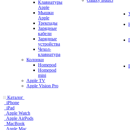
Galaxy Buds3
Клавиатуры
Apple
Мышки
Apple
Трекпады
Зарядные
кабели
Зарядные
устройства
Чехол-
клавиатура
Колонки
Homepod
Homepod
mini
Apple TV
Apple Vision Pro
Каталог
iPhone
iPad
Apple Watch
Apple AirPods
MacBook
Apple Mac