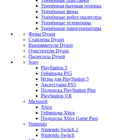
Уценённые приставки
Уценённая бытовая техника
Уценённые фены
Уценённые робот-пылесосы
Уценённые телевизоры
Уценённые парогенераторы
Фены Dyson
Стайлеры Dyson
Выпрямители Dyson
Очистители Dyson
Пылесосы Dyson
Sony
PlayStation 5
Геймпады PS5
Игры для PlayStation 5
Аксессуары PS5
Подписка PlayStation Plus
PlayStation VR
Microsoft
Xbox
Геймпады Xbox
Подписка Xbox Game Pass
Nintendo
Nintendo Switch 2
Nintendo Switch