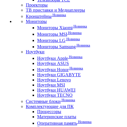
Проекторы
ТВ приставки и Медиаплееры
Новинка
Кронштейны
Мониторы
Новинка
Мониторы Xiaomi
Новинка
Мониторы MSI
Новинка
Мониторы LG
Новинка
Мониторы Samsung
Ноутбуки
Новинка
Ноутбуки Apple
Ноутбуки ASUS
Новинка
Ноутбуки Honor
Ноутбуки GIGABYTE
Ноутбуки Lenovo
Ноутбуки MSI
Ноутбуки HUAWEI
Ноутбуки TECNO
Новинка
Системные блоки
Комплектующие для ПК
Процессоры
Материнские платы
Новинка
Оперативная память