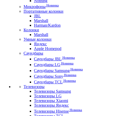
Nothing
Новинка
Микрофоны
Портативные колонки
JBL
Marshall
Harman/Kardon
Колонки
Marshall
Умные колонки
Яндекс
Apple Homepod
Саундбары
Новинка
Саундбары JBL
Новинка
Саундбары LG
Новинка
Саундбары Samsung
Новинка
Саундбары Sony
Новинка
Саундбары TCL
Телевизоры
Телевизоры Samsung
Телевизоры LG
Телевизоры Xiaomi
Телевизоры Яндекс
Новинка
Телевизоры Hisense
Телевизоры TCL