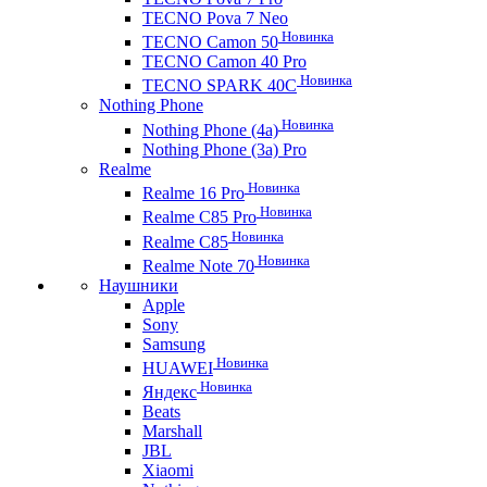
TECNO Pova 7 Neo
Новинка
TECNO Camon 50
TECNO Camon 40 Pro
Новинка
TECNO SPARK 40C
Nothing Phone
Новинка
Nothing Phone (4a)
Nothing Phone (3a) Pro
Realme
Новинка
Realme 16 Pro
Новинка
Realme C85 Pro
Новинка
Realme C85
Новинка
Realme Note 70
Наушники
Apple
Sony
Samsung
Новинка
HUAWEI
Новинка
Яндекс
Beats
Marshall
JBL
Xiaomi