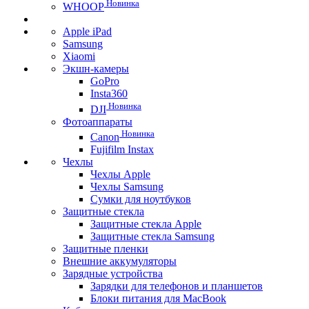
Новинка
WHOOP
Apple iPad
Samsung
Xiaomi
Экшн-камеры
GoPro
Insta360
Новинка
DJI
Фотоаппараты
Новинка
Canon
Fujifilm Instax
Чехлы
Чехлы Apple
Чехлы Samsung
Сумки для ноутбуков
Защитные стекла
Защитные стекла Apple
Защитные стекла Samsung
Защитные пленки
Внешние аккумуляторы
Зарядные устройства
Зарядки для телефонов и планшетов
Блоки питания для MacBook