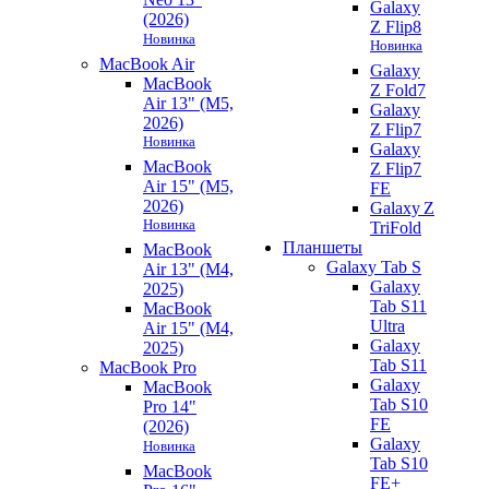
Galaxy
(2026)
Z Flip8
Новинка
Новинка
MacBook Air
Galaxy
MacBook
Z Fold7
Air 13" (M5,
Galaxy
2026)
Z Flip7
Новинка
Galaxy
MacBook
Z Flip7
Air 15" (M5,
FE
2026)
Galaxy Z
Новинка
TriFold
Планшеты
MacBook
Galaxy Tab S
Air 13" (M4,
Galaxy
2025)
Tab S11
MacBook
Ultra
Air 15" (M4,
Galaxy
2025)
Tab S11
MacBook Pro
Galaxy
MacBook
Tab S10
Pro 14"
FE
(2026)
Galaxy
Новинка
Tab S10
MacBook
FE+