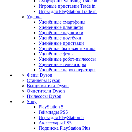
Смартфоны Samsung Trade in
Игровые приставки Trade in
Игры для PlayStation Trade in
Уценка
Уценённые смартфоны
Уценённые планшеты
Уценённые наушники
Уценённые ноутбуки
Уценённые приставки
Уценённая бытовая техника
Уценённые фены
Уценённые робот-пылесосы
Уценённые телевизоры
Уценённые парогенераторы
Фены Dyson
Стайлеры Dyson
Выпрямители Dyson
Очистители Dyson
Пылесосы Dyson
Sony
PlayStation 5
Геймпады PS5
Игры для PlayStation 5
Аксессуары PS5
Подписка PlayStation Plus