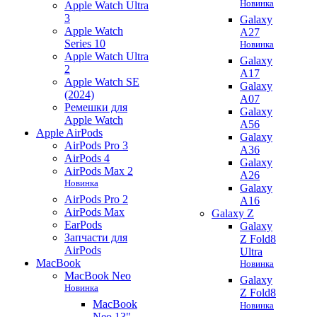
Новинка
Apple Watch Ultra
3
Galaxy
Apple Watch
A27
Series 10
Новинка
Apple Watch Ultra
Galaxy
2
A17
Apple Watch SE
Galaxy
(2024)
A07
Ремешки для
Galaxy
Apple Watch
A56
Apple AirPods
Galaxy
AirPods Pro 3
A36
AirPods 4
Galaxy
AirPods Max 2
A26
Новинка
Galaxy
AirPods Pro 2
A16
AirPods Max
Galaxy Z
EarPods
Galaxy
Запчасти для
Z Fold8
AirPods
Ultra
MacBook
Новинка
MacBook Neo
Galaxy
Новинка
Z Fold8
MacBook
Новинка
Neo 13"