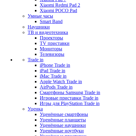
Xiaomi Redmi Pad 2
Xiaomi POCO Pad
Умные часы
Smart Band
Наушники
ТВ и видеотехника
Проекторы
TV приставки
Мониторы
Телевизоры
Trade in
iPhone Trade in
iPad Trade in
iMac Trade in
Apple Watch Trade in
AirPods Trade in
Смартфоны Samsung Trade in
Игровые приставки Trade in
Игры для PlayStation Trade in
Уценка
Уценённые смартфоны
Уценённые планшеты
Уценённые наушники
Уценённые ноутбуки