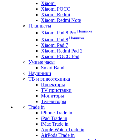
Xiaomi
Xiaomi POCO
Xiaomi Redmi
Xiaomi Redmi Note
Планшеты
Новинка
Xiaomi Pad 8 Pro
Новинка
Xiaomi Pad 8
Xiaomi Pad 7
Xiaomi Redmi Pad 2
Xiaomi POCO Pad
Умные часы
Smart Band
Наушники
ТВ и видеотехника
Проекторы
TV приставки
Мониторы
Телевизоры
Trade in
iPhone Trade in
iPad Trade in
iMac Trade in
Apple Watch Trade in
AirPods Trade in