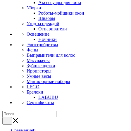
Аксессуары для вина
Уборка
Роботы-мойщики окон
Швабры
Уход за одеждой
Отпариватели
Освещение
Ночники
Электробритвы
Фены
Выпрямители для волос
Массажеры
Зубные щетки
Ирригаторы
Умные весы
Маникюрные наборы
LEGO
Брелоки
LABUBU
Сертификаты
Сравнение
0