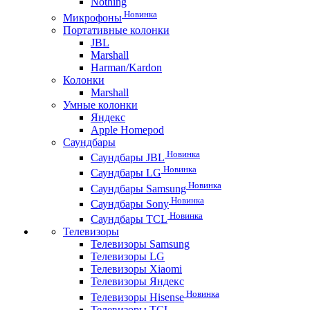
Nothing
Новинка
Микрофоны
Портативные колонки
JBL
Marshall
Harman/Kardon
Колонки
Marshall
Умные колонки
Яндекс
Apple Homepod
Саундбары
Новинка
Саундбары JBL
Новинка
Саундбары LG
Новинка
Саундбары Samsung
Новинка
Саундбары Sony
Новинка
Саундбары TCL
Телевизоры
Телевизоры Samsung
Телевизоры LG
Телевизоры Xiaomi
Телевизоры Яндекс
Новинка
Телевизоры Hisense
Телевизоры TCL