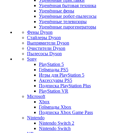
Уценённые приставки
Уценённая бытовая техника
Уценённые фены
Уценённые робот-пылесосы
Уценённые телевизоры
Уценённые парогенераторы
Фены Dyson
Стайлеры Dyson
Выпрямители Dyson
Очистители Dyson
Пылесосы Dyson
Sony
PlayStation 5
Геймпады PS5
Игры для PlayStation 5
Аксессуары PS5
Подписка PlayStation Plus
PlayStation VR
Microsoft
Xbox
Геймпады Xbox
Подписка Xbox Game Pass
Nintendo
Nintendo Switch 2
Nintendo Switch