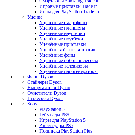
Смартфоны Samsung Trade in
Игровые приставки Trade in
Игры для PlayStation Trade in
Уценка
Уценённые смартфоны
Уценённые планшеты
Уценённые наушники
Уценённые ноутбуки
Уценённые приставки
Уценённая бытовая техника
Уценённые фены
Уценённые робот-пылесосы
Уценённые телевизоры
Уценённые парогенераторы
Фены Dyson
Стайлеры Dyson
Выпрямители Dyson
Очистители Dyson
Пылесосы Dyson
Sony
PlayStation 5
Геймпады PS5
Игры для PlayStation 5
Аксессуары PS5
Подписка PlayStation Plus