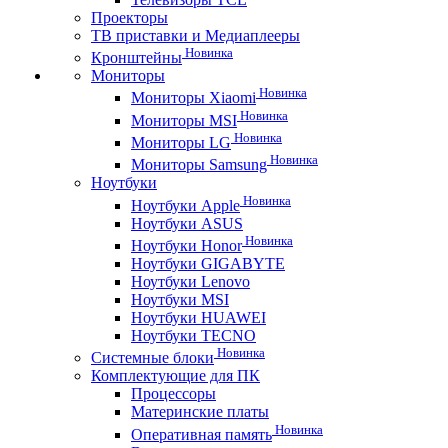
Проекторы
ТВ приставки и Медиаплееры
Новинка
Кронштейны
Мониторы
Новинка
Мониторы Xiaomi
Новинка
Мониторы MSI
Новинка
Мониторы LG
Новинка
Мониторы Samsung
Ноутбуки
Новинка
Ноутбуки Apple
Ноутбуки ASUS
Новинка
Ноутбуки Honor
Ноутбуки GIGABYTE
Ноутбуки Lenovo
Ноутбуки MSI
Ноутбуки HUAWEI
Ноутбуки TECNO
Новинка
Системные блоки
Комплектующие для ПК
Процессоры
Материнские платы
Новинка
Оперативная память