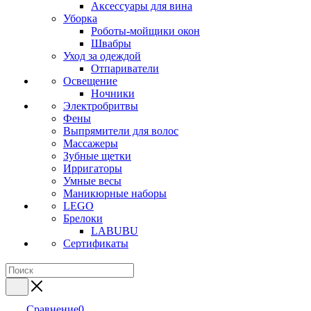
Аксессуары для вина
Уборка
Роботы-мойщики окон
Швабры
Уход за одеждой
Отпариватели
Освещение
Ночники
Электробритвы
Фены
Выпрямители для волос
Массажеры
Зубные щетки
Ирригаторы
Умные весы
Маникюрные наборы
LEGO
Брелоки
LABUBU
Сертификаты
Сравнение
0