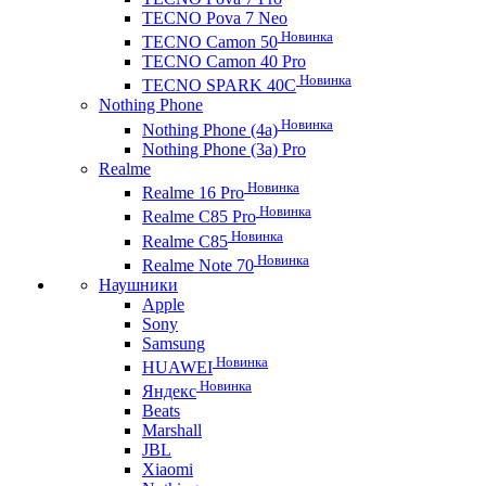
TECNO Pova 7 Neo
Новинка
TECNO Camon 50
TECNO Camon 40 Pro
Новинка
TECNO SPARK 40C
Nothing Phone
Новинка
Nothing Phone (4a)
Nothing Phone (3a) Pro
Realme
Новинка
Realme 16 Pro
Новинка
Realme C85 Pro
Новинка
Realme C85
Новинка
Realme Note 70
Наушники
Apple
Sony
Samsung
Новинка
HUAWEI
Новинка
Яндекс
Beats
Marshall
JBL
Xiaomi