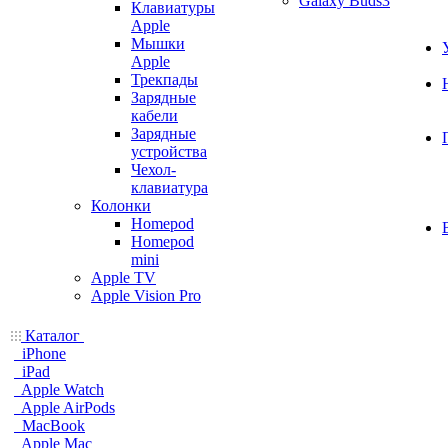
Galaxy Buds3
Клавиатуры
Apple
Мышки
Apple
Трекпады
Зарядные
кабели
Зарядные
устройства
Чехол-
клавиатура
Колонки
Homepod
Homepod
mini
Apple TV
Apple Vision Pro
Каталог
iPhone
iPad
Apple Watch
Apple AirPods
MacBook
Apple Mac