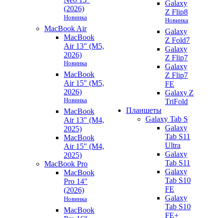
Galaxy
(2026)
Z Flip8
Новинка
Новинка
MacBook Air
Galaxy
MacBook
Z Fold7
Air 13" (M5,
Galaxy
2026)
Z Flip7
Новинка
Galaxy
MacBook
Z Flip7
Air 15" (M5,
FE
2026)
Galaxy Z
Новинка
TriFold
Планшеты
MacBook
Galaxy Tab S
Air 13" (M4,
Galaxy
2025)
Tab S11
MacBook
Ultra
Air 15" (M4,
Galaxy
2025)
Tab S11
MacBook Pro
Galaxy
MacBook
Tab S10
Pro 14"
FE
(2026)
Galaxy
Новинка
Tab S10
MacBook
FE+