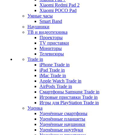
Xiaomi Redmi Pad 2
Xiaomi POCO Pad
Умные часы
Smart Band
Наушники
ТВ и видеотехника
Проекторы
TV приставки
Мониторы
Телевизоры
Trade in
iPhone Trade in
iPad Trade in
iMac Trade in
Apple Watch Trade in
AirPods Trade in
Смартфоны Samsung Trade in
Игровые приставки Trade in
Игры для PlayStation Trade in
Уценка
Уценённые смартфоны
Уценённые планшеты
Уценённые наушники
Уценённые ноутбуки