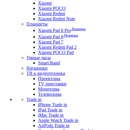
Xiaomi
Xiaomi POCO
Xiaomi Redmi
Xiaomi Redmi Note
Планшеты
Новинка
Xiaomi Pad 8 Pro
Новинка
Xiaomi Pad 8
Xiaomi Pad 7
Xiaomi Redmi Pad 2
Xiaomi POCO Pad
Умные часы
Smart Band
Наушники
ТВ и видеотехника
Проекторы
TV приставки
Мониторы
Телевизоры
Trade in
iPhone Trade in
iPad Trade in
iMac Trade in
Apple Watch Trade in
AirPods Trade in