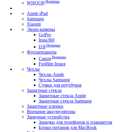
Новинка
WHOOP
Apple iPad
Samsung
Xiaomi
Экшн-камеры
GoPro
Insta360
Новинка
DJI
Фотоаппараты
Новинка
Canon
Fujifilm Instax
Чехлы
Чехлы Apple
Чехлы Samsung
Сумки для ноутбуков
Защитные стекла
Защитные стекла Apple
Защитные стекла Samsung
Защитные пленки
Внешние аккумуляторы
Зарядные устройства
Зарядки для телефонов и планшетов
Блоки питания для MacBook