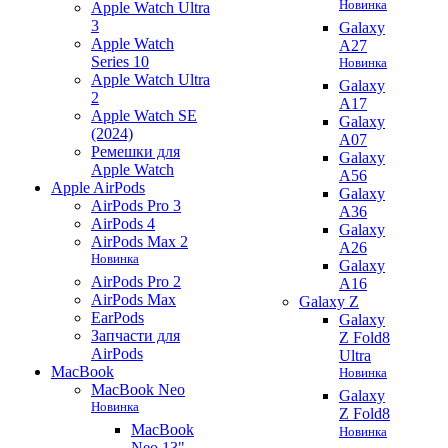
Новинка
Apple Watch Ultra
3
Galaxy
Apple Watch
A27
Series 10
Новинка
Apple Watch Ultra
Galaxy
2
A17
Apple Watch SE
Galaxy
(2024)
A07
Ремешки для
Galaxy
Apple Watch
A56
Apple AirPods
Galaxy
AirPods Pro 3
A36
AirPods 4
Galaxy
AirPods Max 2
A26
Новинка
Galaxy
AirPods Pro 2
A16
AirPods Max
Galaxy Z
EarPods
Galaxy
Запчасти для
Z Fold8
AirPods
Ultra
MacBook
Новинка
MacBook Neo
Galaxy
Новинка
Z Fold8
MacBook
Новинка
Neo 13"