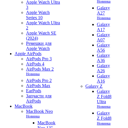
Новинка
Apple Watch Ultra
3
Galaxy
Apple Watch
A27
Series 10
Новинка
Apple Watch Ultra
Galaxy
2
A17
Apple Watch SE
Galaxy
(2024)
A07
Ремешки для
Galaxy
Apple Watch
A56
Apple AirPods
Galaxy
AirPods Pro 3
A36
AirPods 4
Galaxy
AirPods Max 2
A26
Новинка
Galaxy
AirPods Pro 2
A16
AirPods Max
Galaxy Z
EarPods
Galaxy
Запчасти для
Z Fold8
AirPods
Ultra
MacBook
Новинка
MacBook Neo
Galaxy
Новинка
Z Fold8
MacBook
Новинка
Neo 13"