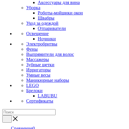
Аксессуары для вина
Уборка
Роботы-мойщики окон
Швабры
Уход за одеждой
Отпариватели
Освещение
Ночники
Электробритвы
Фены
Выпрямители для волос
Массажеры
Зубные щетки
Ирригаторы
Умные весы
Маникюрные наборы
LEGO
Брелоки
LABUBU
Сертификаты
Сравнение
0