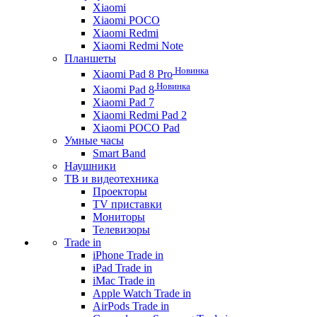
Xiaomi
Xiaomi POCO
Xiaomi Redmi
Xiaomi Redmi Note
Планшеты
Новинка
Xiaomi Pad 8 Pro
Новинка
Xiaomi Pad 8
Xiaomi Pad 7
Xiaomi Redmi Pad 2
Xiaomi POCO Pad
Умные часы
Smart Band
Наушники
ТВ и видеотехника
Проекторы
TV приставки
Мониторы
Телевизоры
Trade in
iPhone Trade in
iPad Trade in
iMac Trade in
Apple Watch Trade in
AirPods Trade in