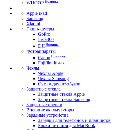
Новинка
WHOOP
Apple iPad
Samsung
Xiaomi
Экшн-камеры
GoPro
Insta360
Новинка
DJI
Фотоаппараты
Новинка
Canon
Fujifilm Instax
Чехлы
Чехлы Apple
Чехлы Samsung
Сумки для ноутбуков
Защитные стекла
Защитные стекла Apple
Защитные стекла Samsung
Защитные пленки
Внешние аккумуляторы
Зарядные устройства
Зарядки для телефонов и планшетов
Блоки питания для MacBook