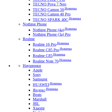
TECNO Pova 7 Neo
Новинка
TECNO Camon 50
TECNO Camon 40 Pro
Новинка
TECNO SPARK 40C
Nothing Phone
Новинка
Nothing Phone (4a)
Nothing Phone (3a) Pro
Realme
Новинка
Realme 16 Pro
Новинка
Realme C85 Pro
Новинка
Realme C85
Новинка
Realme Note 70
Наушники
Apple
Sony
Samsung
Новинка
HUAWEI
Новинка
Яндекс
Beats
Marshall
JBL
Xiaomi