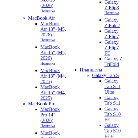
Galaxy
(2026)
Z Flip8
Новинка
Новинка
MacBook Air
Galaxy
MacBook
Z Fold7
Air 13" (M5,
Galaxy
2026)
Z Flip7
Новинка
Galaxy
MacBook
Z Flip7
Air 15" (M5,
FE
2026)
Galaxy Z
Новинка
TriFold
Планшеты
MacBook
Galaxy Tab S
Air 13" (M4,
Galaxy
2025)
Tab S11
MacBook
Ultra
Air 15" (M4,
Galaxy
2025)
Tab S11
MacBook Pro
Galaxy
MacBook
Tab S10
Pro 14"
FE
(2026)
Galaxy
Новинка
Tab S10
MacBook
FE+