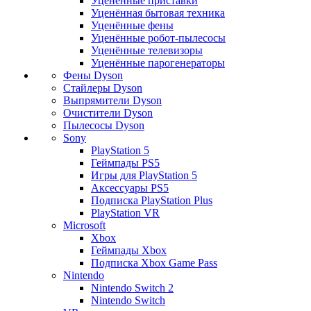
Уценённые приставки
Уценённая бытовая техника
Уценённые фены
Уценённые робот-пылесосы
Уценённые телевизоры
Уценённые парогенераторы
Фены Dyson
Стайлеры Dyson
Выпрямители Dyson
Очистители Dyson
Пылесосы Dyson
Sony
PlayStation 5
Геймпады PS5
Игры для PlayStation 5
Аксессуары PS5
Подписка PlayStation Plus
PlayStation VR
Microsoft
Xbox
Геймпады Xbox
Подписка Xbox Game Pass
Nintendo
Nintendo Switch 2
Nintendo Switch