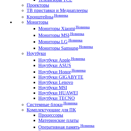
Проекторы
ТВ приставки и Медиаплееры
Новинка
Кронштейны
Мониторы
Новинка
Мониторы Xiaomi
Новинка
Мониторы MSI
Новинка
Мониторы LG
Новинка
Мониторы Samsung
Ноутбуки
Новинка
Ноутбуки Apple
Ноутбуки ASUS
Новинка
Ноутбуки Honor
Ноутбуки GIGABYTE
Ноутбуки Lenovo
Ноутбуки MSI
Ноутбуки HUAWEI
Ноутбуки TECNO
Новинка
Системные блоки
Комплектующие для ПК
Процессоры
Материнские платы
Новинка
Оперативная память