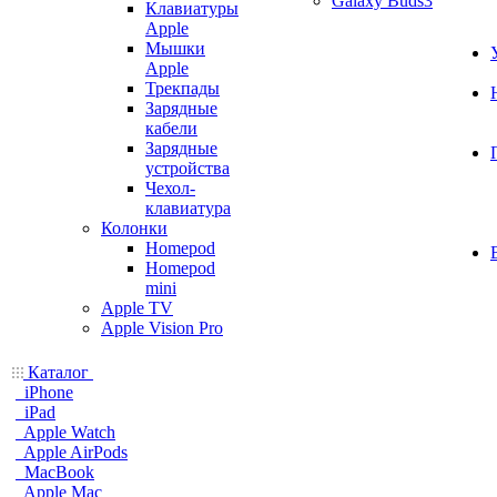
Galaxy Buds3
Клавиатуры
Apple
Мышки
Apple
Трекпады
Зарядные
кабели
Зарядные
устройства
Чехол-
клавиатура
Колонки
Homepod
Homepod
mini
Apple TV
Apple Vision Pro
Каталог
iPhone
iPad
Apple Watch
Apple AirPods
MacBook
Apple Mac