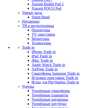
Xiaomi Redmi Pad 2
Xiaomi POCO Pad
Умные часы
Smart Band
Наушники
ТВ и видеотехника
Проекторы
TV приставки
Мониторы
Телевизоры
Trade in
iPhone Trade in
iPad Trade in
iMac Trade in
Apple Watch Trade in
AirPods Trade in
Смартфоны Samsung Trade in
Игровые приставки Trade in
Игры для PlayStation Trade in
Уценка
Уценённые смартфоны
Уценённые планшеты
Уценённые наушники
Уценённые ноутбуки