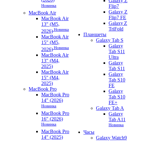
Galaxy Z
Новинка
Flip7
Galaxy Z
MacBook Air
Flip7 FE
MacBook Air
Galaxy Z
13" (M5,
TriFold
Новинка
2026)
Планшеты
MacBook Air
Galaxy Tab S
15" (M5,
Galaxy
Новинка
2026)
Tab S11
MacBook Air
Ultra
13" (M4,
Galaxy
2025)
Tab S11
MacBook Air
Galaxy
15" (M4,
Tab S10
2025)
FE
MacBook Pro
Galaxy
MacBook Pro
Tab S10
14" (2026)
FE+
Новинка
Galaxy Tab A
MacBook Pro
Galaxy
16" (2026)
Tab A11
Новинка
Новинка
MacBook Pro
Часы
14" (2025)
Galaxy Watch9