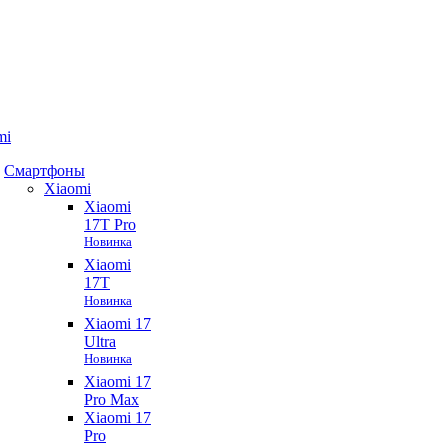
mi
Смартфоны
Xiaomi
Xiaomi
17T Pro
Новинка
Xiaomi
17T
Новинка
Xiaomi 17
Ultra
Новинка
Xiaomi 17
Pro Max
Xiaomi 17
Pro