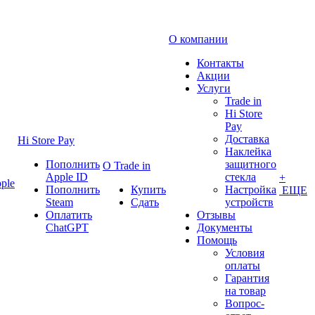
О компании
Контакты
Акции
Услуги
Trade in
Hi Store
Pay
Доставка
Hi Store Pay
Наклейка
Пополнить
защитного
О Trade in
Apple ID
стекла
+
ple
Пополнить
Купить
Настройка
ЕЩЕ
Steam
Сдать
устройств
Оплатить
Отзывы
ChatGPT
Документы
Помощь
Условия
оплаты
Гарантия
на товар
Вопрос-