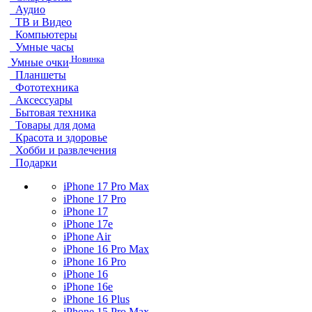
Аудио
ТВ и Видео
Компьютеры
Умные часы
Новинка
Умные очки
Планшеты
Фототехника
Аксессуары
Бытовая техника
Товары для дома
Красота и здоровье
Хобби и развлечения
Подарки
iPhone 17 Pro Max
iPhone 17 Pro
iPhone 17
iPhone 17e
iPhone Air
iPhone 16 Pro Max
iPhone 16 Pro
iPhone 16
iPhone 16e
iPhone 16 Plus
iPhone 15 Pro Max