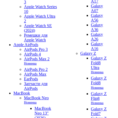
A17
3
Galaxy
Apple Watch Series
A07
10
Galaxy
Apple Watch Ultra
A56
2
Galaxy
Apple Watch SE
A36
(2024)
Galaxy
Ремешки для
A26
Apple Watch
Galaxy
Apple AirPods
A16
AirPods Pro 3
Galaxy Z
AirPods 4
Galaxy Z
AirPods Max 2
Fold8
Новинка
Ultra
AirPods Pro 2
Новинка
AirPods Max
Galaxy Z
EarPods
Fold8
Запчасти для
Новинка
AirPods
MacBook
Galaxy Z
MacBook Neo
Flip8
Новинка
Новинка
MacBook
Galaxy Z
Neo 13"
Fold7
(2026)