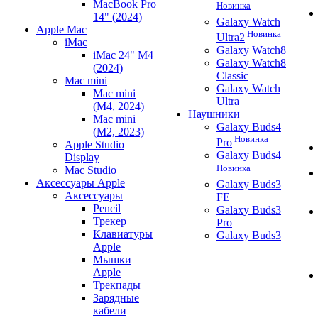
MacBook Pro
Новинка
14" (2024)
Galaxy Watch
Apple Mac
Новинка
Ultra2
iMac
Galaxy Watch8
iMac 24" M4
Galaxy Watch8
(2024)
Classic
Mac mini
Galaxy Watch
Mac mini
Ultra
(M4, 2024)
Наушники
Mac mini
Galaxy Buds4
(M2, 2023)
Новинка
Pro
Apple Studio
Galaxy Buds4
Display
Новинка
Mac Studio
Аксессуары Apple
Galaxy Buds3
Аксессуары
FE
Pencil
Galaxy Buds3
Трекер
Pro
Клавиатуры
Galaxy Buds3
Apple
Мышки
Apple
Трекпады
Зарядные
кабели