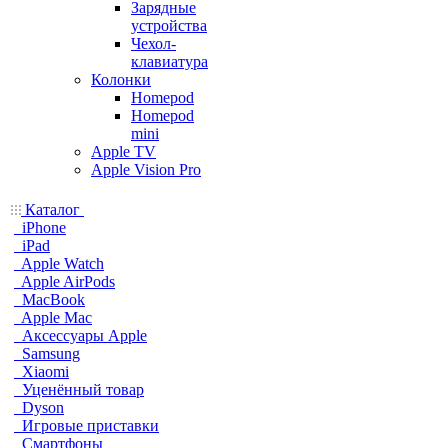
Зарядные
устройства
Чехол-
клавиатура
Колонки
Homepod
Homepod
mini
Apple TV
Apple Vision Pro
Каталог
iPhone
iPad
Apple Watch
Apple AirPods
MacBook
Apple Mac
Аксессуары Apple
Samsung
Xiaomi
Уценённый товар
Dyson
Игровые приставки
Смартфоны