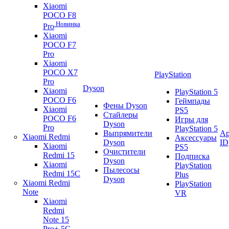
Xiaomi
POCO F8
Новинка
Pro
Xiaomi
POCO F7
Pro
Xiaomi
POCO X7
PlayStation
Pro
Dyson
Xiaomi
PlayStation 5
POCO F6
Геймпады
Фены Dyson
Xiaomi
PS5
Стайлеры
POCO F6
Игры для
Dyson
Pro
PlayStation 5
Выпрямители
Ap
Xiaomi Redmi
Аксессуары
Dyson
ID
Xiaomi
PS5
Очистители
Redmi 15
Подписка
Dyson
Xiaomi
PlayStation
Пылесосы
Redmi 15C
Plus
Dyson
Xiaomi Redmi
PlayStation
Note
VR
Xiaomi
Redmi
Note 15
Pro+ 5G