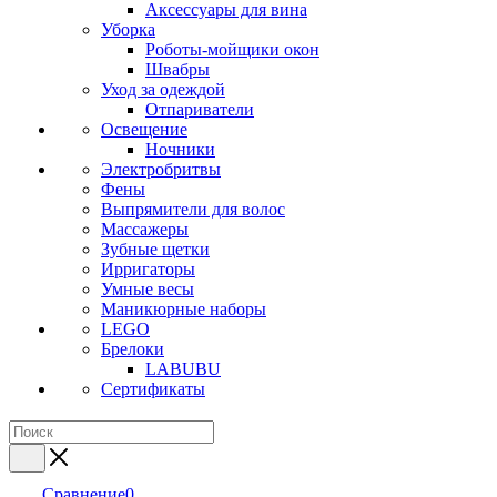
Аксессуары для вина
Уборка
Роботы-мойщики окон
Швабры
Уход за одеждой
Отпариватели
Освещение
Ночники
Электробритвы
Фены
Выпрямители для волос
Массажеры
Зубные щетки
Ирригаторы
Умные весы
Маникюрные наборы
LEGO
Брелоки
LABUBU
Сертификаты
Сравнение
0