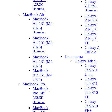
Galaxy
(2026)
Z Flip8
Новинка
Новинка
MacBook Air
Galaxy
MacBook
Z Fold7
Air 13" (M5,
Galaxy
2026)
Z Flip7
Новинка
Galaxy
MacBook
Z Flip7
Air 15" (M5,
FE
2026)
Galaxy Z
Новинка
TriFold
Планшеты
MacBook
Galaxy Tab S
Air 13" (M4,
Galaxy
2025)
Tab S11
MacBook
Ultra
Air 15" (M4,
Galaxy
2025)
Tab S11
MacBook Pro
Galaxy
MacBook
Tab S10
Pro 14"
FE
(2026)
Galaxy
Новинка
Tab S10
MacBook
FE+