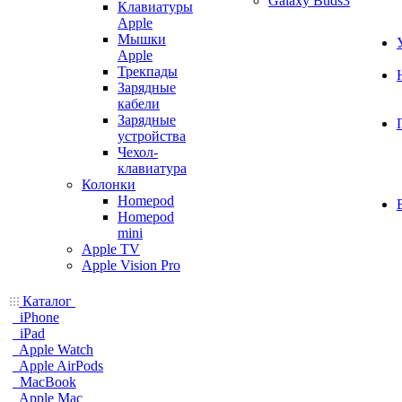
Galaxy Buds3
Клавиатуры
Apple
Мышки
Apple
Трекпады
Зарядные
кабели
Зарядные
устройства
Чехол-
клавиатура
Колонки
Homepod
Homepod
mini
Apple TV
Apple Vision Pro
Каталог
iPhone
iPad
Apple Watch
Apple AirPods
MacBook
Apple Mac