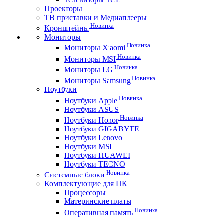
Проекторы
ТВ приставки и Медиаплееры
Новинка
Кронштейны
Мониторы
Новинка
Мониторы Xiaomi
Новинка
Мониторы MSI
Новинка
Мониторы LG
Новинка
Мониторы Samsung
Ноутбуки
Новинка
Ноутбуки Apple
Ноутбуки ASUS
Новинка
Ноутбуки Honor
Ноутбуки GIGABYTE
Ноутбуки Lenovo
Ноутбуки MSI
Ноутбуки HUAWEI
Ноутбуки TECNO
Новинка
Системные блоки
Комплектующие для ПК
Процессоры
Материнские платы
Новинка
Оперативная память