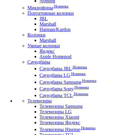
Nothing
Новинка
Микрофоны
Портативные колонки
JBL
Marshall
Harman/Kardon
Колонки
Marshall
Умные колонки
Яндекс
Apple Homepod
Саундбары
Новинка
Саундбары JBL
Новинка
Саундбары LG
Новинка
Саундбары Samsung
Новинка
Саундбары Sony
Новинка
Саундбары TCL
Телевизоры
Телевизоры Samsung
Телевизоры LG
Телевизоры Xiaomi
Телевизоры Яндекс
Новинка
Телевизоры Hisense
Телевизоры TCL