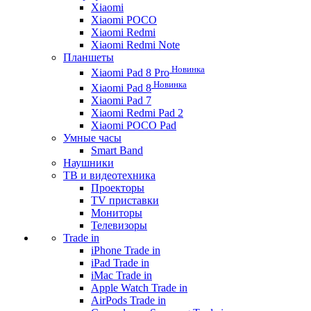
Xiaomi
Xiaomi POCO
Xiaomi Redmi
Xiaomi Redmi Note
Планшеты
Новинка
Xiaomi Pad 8 Pro
Новинка
Xiaomi Pad 8
Xiaomi Pad 7
Xiaomi Redmi Pad 2
Xiaomi POCO Pad
Умные часы
Smart Band
Наушники
ТВ и видеотехника
Проекторы
TV приставки
Мониторы
Телевизоры
Trade in
iPhone Trade in
iPad Trade in
iMac Trade in
Apple Watch Trade in
AirPods Trade in