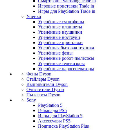
Смартфоны Samsung Trade in
Игровые приставки Trade in
Игры для PlayStation Trade in
Уценка
Уценённые смартфоны
Уценённые планшеты
Уценённые наушники
Уценённые ноутбуки
Уценённые приставки
Уценённая бытовая техника
Уценённые фены
Уценённые робот-пылесосы
Уценённые телевизоры
Уценённые парогенераторы
Фены Dyson
Стайлеры Dyson
Выпрямители Dyson
Очистители Dyson
Пылесосы Dyson
Sony
PlayStation 5
Геймпады PS5
Игры для PlayStation 5
Аксессуары PS5
Подписка PlayStation Plus