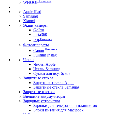
Новинка
WHOOP
Apple iPad
Samsung
Xiaomi
Экшн-камеры
GoPro
Insta360
Новинка
DJI
Фотоаппараты
Новинка
Canon
Fujifilm Instax
Чехлы
Чехлы Apple
Чехлы Samsung
Сумки для ноутбуков
Защитные стекла
Защитные стекла Apple
Защитные стекла Samsung
Защитные пленки
Внешние аккумуляторы
Зарядные устройства
Зарядки для телефонов и планшетов
Блоки питания для MacBook