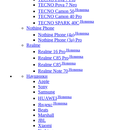
TECNO Pova 7 Neo
Новинка
TECNO Camon 50
TECNO Camon 40 Pro
Новинка
TECNO SPARK 40C
Nothing Phone
Новинка
Nothing Phone (4a)
Nothing Phone (3a) Pro
Realme
Новинка
Realme 16 Pro
Новинка
Realme C85 Pro
Новинка
Realme C85
Новинка
Realme Note 70
Наушники
Apple
Sony
Samsung
Новинка
HUAWEI
Новинка
Яндекс
Beats
Marshall
JBL
Xiaomi