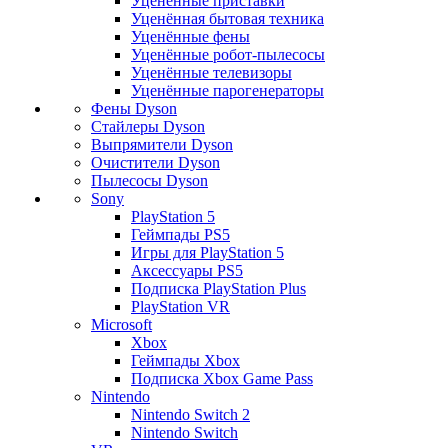
Уценённые приставки
Уценённая бытовая техника
Уценённые фены
Уценённые робот-пылесосы
Уценённые телевизоры
Уценённые парогенераторы
Фены Dyson
Стайлеры Dyson
Выпрямители Dyson
Очистители Dyson
Пылесосы Dyson
Sony
PlayStation 5
Геймпады PS5
Игры для PlayStation 5
Аксессуары PS5
Подписка PlayStation Plus
PlayStation VR
Microsoft
Xbox
Геймпады Xbox
Подписка Xbox Game Pass
Nintendo
Nintendo Switch 2
Nintendo Switch