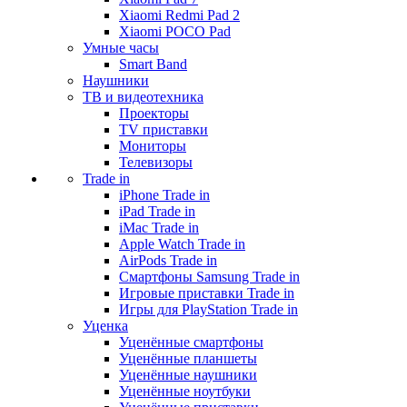
Xiaomi Redmi Pad 2
Xiaomi POCO Pad
Умные часы
Smart Band
Наушники
ТВ и видеотехника
Проекторы
TV приставки
Мониторы
Телевизоры
Trade in
iPhone Trade in
iPad Trade in
iMac Trade in
Apple Watch Trade in
AirPods Trade in
Смартфоны Samsung Trade in
Игровые приставки Trade in
Игры для PlayStation Trade in
Уценка
Уценённые смартфоны
Уценённые планшеты
Уценённые наушники
Уценённые ноутбуки