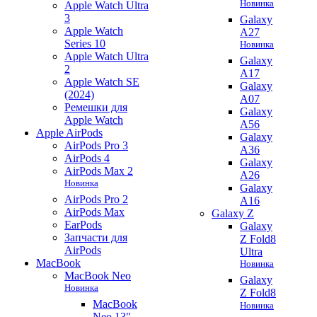
Новинка
Apple Watch Ultra
3
Galaxy
Apple Watch
A27
Series 10
Новинка
Apple Watch Ultra
Galaxy
2
A17
Apple Watch SE
Galaxy
(2024)
A07
Ремешки для
Galaxy
Apple Watch
A56
Apple AirPods
Galaxy
AirPods Pro 3
A36
AirPods 4
Galaxy
AirPods Max 2
A26
Новинка
Galaxy
AirPods Pro 2
A16
AirPods Max
Galaxy Z
EarPods
Galaxy
Запчасти для
Z Fold8
AirPods
Ultra
MacBook
Новинка
MacBook Neo
Galaxy
Новинка
Z Fold8
MacBook
Новинка
Neo 13"