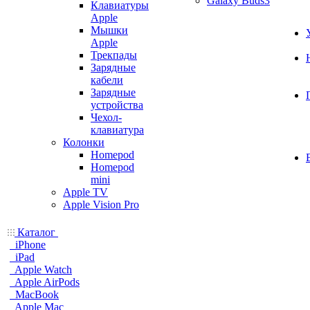
Galaxy Buds3
Клавиатуры
Apple
Мышки
Apple
Трекпады
Зарядные
кабели
Зарядные
устройства
Чехол-
клавиатура
Колонки
Homepod
Homepod
mini
Apple TV
Apple Vision Pro
Каталог
iPhone
iPad
Apple Watch
Apple AirPods
MacBook
Apple Mac