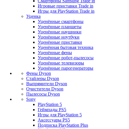
Смартфоны Samsung Trade in
Игровые приставки Trade in
Игры для PlayStation Trade in
Уценка
Уценённые смартфоны
Уценённые планшеты
Уценённые наушники
Уценённые ноутбуки
Уценённые приставки
Уценённая бытовая техника
Уценённые фены
Уценённые робот-пылесосы
Уценённые телевизоры
Уценённые парогенераторы
Фены Dyson
Стайлеры Dyson
Выпрямители Dyson
Очистители Dyson
Пылесосы Dyson
Sony
PlayStation 5
Геймпады PS5
Игры для PlayStation 5
Аксессуары PS5
Подписка PlayStation Plus