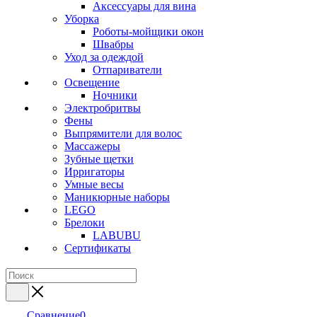
Аксессуары для вина
Уборка
Роботы-мойщики окон
Швабры
Уход за одеждой
Отпариватели
Освещение
Ночники
Электробритвы
Фены
Выпрямители для волос
Массажеры
Зубные щетки
Ирригаторы
Умные весы
Маникюрные наборы
LEGO
Брелоки
LABUBU
Сертификаты
Сравнение
0