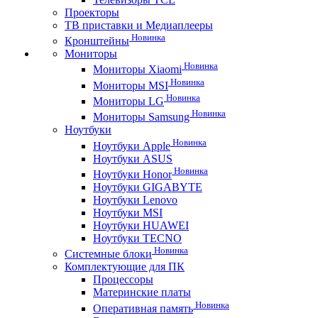
Проекторы
ТВ приставки и Медиаплееры
Новинка
Кронштейны
Мониторы
Новинка
Мониторы Xiaomi
Новинка
Мониторы MSI
Новинка
Мониторы LG
Новинка
Мониторы Samsung
Ноутбуки
Новинка
Ноутбуки Apple
Ноутбуки ASUS
Новинка
Ноутбуки Honor
Ноутбуки GIGABYTE
Ноутбуки Lenovo
Ноутбуки MSI
Ноутбуки HUAWEI
Ноутбуки TECNO
Новинка
Системные блоки
Комплектующие для ПК
Процессоры
Материнские платы
Новинка
Оперативная память