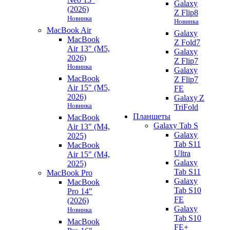
Galaxy
(2026)
Z Flip8
Новинка
Новинка
MacBook Air
Galaxy
MacBook
Z Fold7
Air 13" (M5,
Galaxy
2026)
Z Flip7
Новинка
Galaxy
MacBook
Z Flip7
Air 15" (M5,
FE
2026)
Galaxy Z
Новинка
TriFold
Планшеты
MacBook
Galaxy Tab S
Air 13" (M4,
Galaxy
2025)
Tab S11
MacBook
Ultra
Air 15" (M4,
Galaxy
2025)
Tab S11
MacBook Pro
Galaxy
MacBook
Tab S10
Pro 14"
FE
(2026)
Galaxy
Новинка
Tab S10
MacBook
FE+