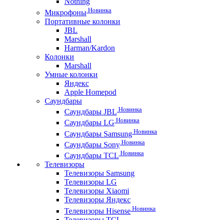
Nothing
Новинка
Микрофоны
Портативные колонки
JBL
Marshall
Harman/Kardon
Колонки
Marshall
Умные колонки
Яндекс
Apple Homepod
Саундбары
Новинка
Саундбары JBL
Новинка
Саундбары LG
Новинка
Саундбары Samsung
Новинка
Саундбары Sony
Новинка
Саундбары TCL
Телевизоры
Телевизоры Samsung
Телевизоры LG
Телевизоры Xiaomi
Телевизоры Яндекс
Новинка
Телевизоры Hisense
Телевизоры TCL