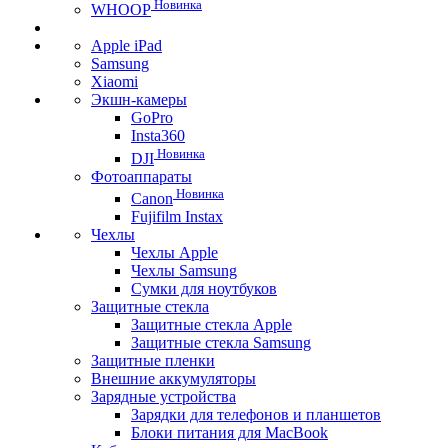
Новинка
WHOOP
Apple iPad
Samsung
Xiaomi
Экшн-камеры
GoPro
Insta360
Новинка
DJI
Фотоаппараты
Новинка
Canon
Fujifilm Instax
Чехлы
Чехлы Apple
Чехлы Samsung
Сумки для ноутбуков
Защитные стекла
Защитные стекла Apple
Защитные стекла Samsung
Защитные пленки
Внешние аккумуляторы
Зарядные устройства
Зарядки для телефонов и планшетов
Блоки питания для MacBook