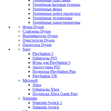
Уценённые приставки
Уценённая бытовая техника
Уценённые фены
Уценённые робот-пылесосы
Уценённые телевизоры
Уценённые парогенераторы
Фены Dyson
Стайлеры Dyson
Выпрямители Dyson
Очистители Dyson
Пылесосы Dyson
Sony
PlayStation 5
Геймпады PS5
Игры для PlayStation 5
Аксессуары PS5
Подписка PlayStation Plus
PlayStation VR
Microsoft
Xbox
Геймпады Xbox
Подписка Xbox Game Pass
Nintendo
Nintendo Switch 2
Nintendo Switch