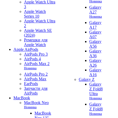
Новинка
Apple Watch Ultra
3
Galaxy
Apple Watch
A27
Series 10
Новинка
Apple Watch Ultra
Galaxy
2
A17
Apple Watch SE
Galaxy
(2024)
A07
Ремешки для
Galaxy
Apple Watch
A56
Apple AirPods
Galaxy
AirPods Pro 3
A36
AirPods 4
Galaxy
AirPods Max 2
A26
Новинка
Galaxy
AirPods Pro 2
A16
AirPods Max
Galaxy Z
EarPods
Galaxy
Запчасти для
Z Fold8
AirPods
Ultra
MacBook
Новинка
MacBook Neo
Galaxy
Новинка
Z Fold8
MacBook
Новинка
Neo 13"