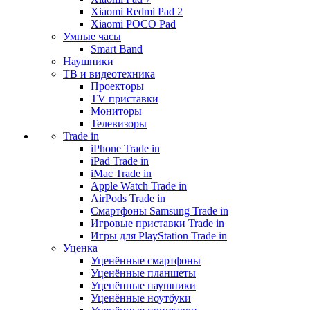
Xiaomi Redmi Pad 2
Xiaomi POCO Pad
Умные часы
Smart Band
Наушники
ТВ и видеотехника
Проекторы
TV приставки
Мониторы
Телевизоры
Trade in
iPhone Trade in
iPad Trade in
iMac Trade in
Apple Watch Trade in
AirPods Trade in
Смартфоны Samsung Trade in
Игровые приставки Trade in
Игры для PlayStation Trade in
Уценка
Уценённые смартфоны
Уценённые планшеты
Уценённые наушники
Уценённые ноутбуки