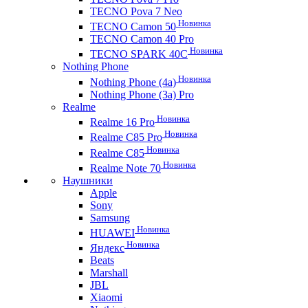
TECNO Pova 7 Neo
Новинка
TECNO Camon 50
TECNO Camon 40 Pro
Новинка
TECNO SPARK 40C
Nothing Phone
Новинка
Nothing Phone (4a)
Nothing Phone (3a) Pro
Realme
Новинка
Realme 16 Pro
Новинка
Realme C85 Pro
Новинка
Realme C85
Новинка
Realme Note 70
Наушники
Apple
Sony
Samsung
Новинка
HUAWEI
Новинка
Яндекс
Beats
Marshall
JBL
Xiaomi