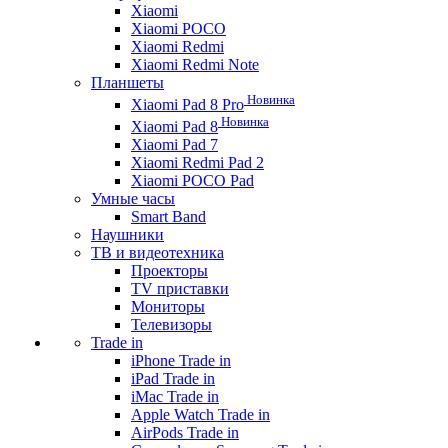
Xiaomi
Xiaomi POCO
Xiaomi Redmi
Xiaomi Redmi Note
Планшеты
Новинка
Xiaomi Pad 8 Pro
Новинка
Xiaomi Pad 8
Xiaomi Pad 7
Xiaomi Redmi Pad 2
Xiaomi POCO Pad
Умные часы
Smart Band
Наушники
ТВ и видеотехника
Проекторы
TV приставки
Мониторы
Телевизоры
Trade in
iPhone Trade in
iPad Trade in
iMac Trade in
Apple Watch Trade in
AirPods Trade in