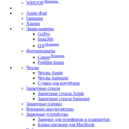
Новинка
WHOOP
Apple iPad
Samsung
Xiaomi
Экшн-камеры
GoPro
Insta360
Новинка
DJI
Фотоаппараты
Новинка
Canon
Fujifilm Instax
Чехлы
Чехлы Apple
Чехлы Samsung
Сумки для ноутбуков
Защитные стекла
Защитные стекла Apple
Защитные стекла Samsung
Защитные пленки
Внешние аккумуляторы
Зарядные устройства
Зарядки для телефонов и планшетов
Блоки питания для MacBook