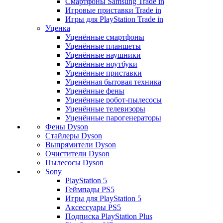
Смартфоны Samsung Trade in
Игровые приставки Trade in
Игры для PlayStation Trade in
Уценка
Уценённые смартфоны
Уценённые планшеты
Уценённые наушники
Уценённые ноутбуки
Уценённые приставки
Уценённая бытовая техника
Уценённые фены
Уценённые робот-пылесосы
Уценённые телевизоры
Уценённые парогенераторы
Фены Dyson
Стайлеры Dyson
Выпрямители Dyson
Очистители Dyson
Пылесосы Dyson
Sony
PlayStation 5
Геймпады PS5
Игры для PlayStation 5
Аксессуары PS5
Подписка PlayStation Plus