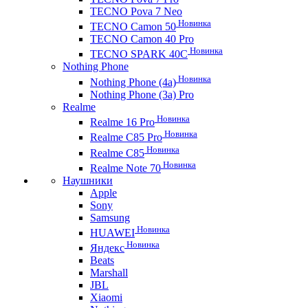
TECNO Pova 7 Neo
Новинка
TECNO Camon 50
TECNO Camon 40 Pro
Новинка
TECNO SPARK 40C
Nothing Phone
Новинка
Nothing Phone (4a)
Nothing Phone (3a) Pro
Realme
Новинка
Realme 16 Pro
Новинка
Realme C85 Pro
Новинка
Realme C85
Новинка
Realme Note 70
Наушники
Apple
Sony
Samsung
Новинка
HUAWEI
Новинка
Яндекс
Beats
Marshall
JBL
Xiaomi