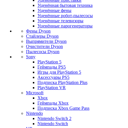
Уценённые приставки
Уценённая бытовая техника
Уценённые фены
Уценённые робот-пылесосы
Уценённые телевизоры
Уценённые парогенераторы
Фены Dyson
Стайлеры Dyson
Выпрямители Dyson
Очистители Dyson
Пылесосы Dyson
Sony
PlayStation 5
Геймпады PS5
Игры для PlayStation 5
Аксессуары PS5
Подписка PlayStation Plus
PlayStation VR
Microsoft
Xbox
Геймпады Xbox
Подписка Xbox Game Pass
Nintendo
Nintendo Switch 2
Nintendo Switch