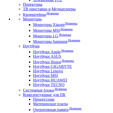
Проекторы
ТВ приставки и Медиаплееры
Новинка
Кронштейны
Мониторы
Новинка
Мониторы Xiaomi
Новинка
Мониторы MSI
Новинка
Мониторы LG
Новинка
Мониторы Samsung
Ноутбуки
Новинка
Ноутбуки Apple
Ноутбуки ASUS
Новинка
Ноутбуки Honor
Ноутбуки GIGABYTE
Ноутбуки Lenovo
Ноутбуки MSI
Ноутбуки HUAWEI
Ноутбуки TECNO
Новинка
Системные блоки
Комплектующие для ПК
Процессоры
Материнские платы
Новинка
Оперативная память