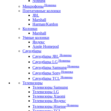
Nothing
Новинка
Микрофоны
Портативные колонки
JBL
Marshall
Harman/Kardon
Колонки
Marshall
Умные колонки
Яндекс
Apple Homepod
Саундбары
Новинка
Саундбары JBL
Новинка
Саундбары LG
Новинка
Саундбары Samsung
Новинка
Саундбары Sony
Новинка
Саундбары TCL
Телевизоры
Телевизоры Samsung
Телевизоры LG
Телевизоры Xiaomi
Телевизоры Яндекс
Новинка
Телевизоры Hisense
Телевизоры TCL