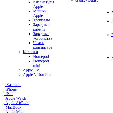
Galaxy Buds3
Клавиатуры
Apple
Мышки
Apple
Трекпады
Зарядные
кабели
Зарядные
устройства
Чехол-
клавиатура
Колонки
Homepod
Homepod
mini
Apple TV
Apple Vision Pro
Каталог
iPhone
iPad
Apple Watch
Apple AirPods
MacBook
Apple Mac