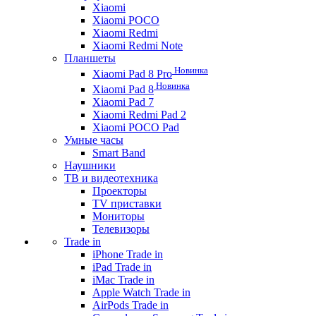
Xiaomi
Xiaomi POCO
Xiaomi Redmi
Xiaomi Redmi Note
Планшеты
Новинка
Xiaomi Pad 8 Pro
Новинка
Xiaomi Pad 8
Xiaomi Pad 7
Xiaomi Redmi Pad 2
Xiaomi POCO Pad
Умные часы
Smart Band
Наушники
ТВ и видеотехника
Проекторы
TV приставки
Мониторы
Телевизоры
Trade in
iPhone Trade in
iPad Trade in
iMac Trade in
Apple Watch Trade in
AirPods Trade in