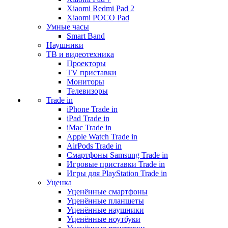
Xiaomi Redmi Pad 2
Xiaomi POCO Pad
Умные часы
Smart Band
Наушники
ТВ и видеотехника
Проекторы
TV приставки
Мониторы
Телевизоры
Trade in
iPhone Trade in
iPad Trade in
iMac Trade in
Apple Watch Trade in
AirPods Trade in
Смартфоны Samsung Trade in
Игровые приставки Trade in
Игры для PlayStation Trade in
Уценка
Уценённые смартфоны
Уценённые планшеты
Уценённые наушники
Уценённые ноутбуки