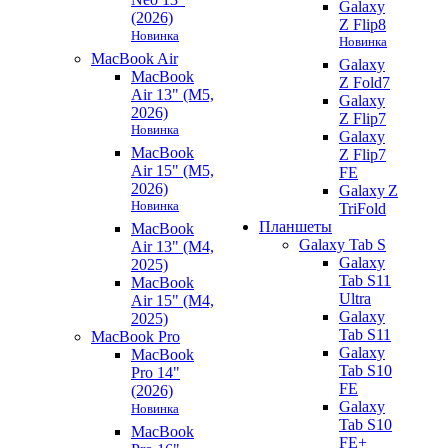
Galaxy
(2026)
Z Flip8
Новинка
Новинка
MacBook Air
Galaxy
MacBook
Z Fold7
Air 13" (M5,
Galaxy
2026)
Z Flip7
Новинка
Galaxy
MacBook
Z Flip7
Air 15" (M5,
FE
2026)
Galaxy Z
Новинка
TriFold
Планшеты
MacBook
Galaxy Tab S
Air 13" (M4,
Galaxy
2025)
Tab S11
MacBook
Ultra
Air 15" (M4,
Galaxy
2025)
Tab S11
MacBook Pro
Galaxy
MacBook
Tab S10
Pro 14"
FE
(2026)
Galaxy
Новинка
Tab S10
MacBook
FE+