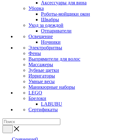
Аксессуары для вина
Уборка
Роботы-мойщики окон
Швабры
Уход за одеждой
Отпариватели
Освещение
Ночники
Электробритвы
Фены
Выпрямители для волос
Массажеры
Зубные щетки
Ирригаторы
Умные весы
Маникюрные наборы
LEGO
Брелоки
LABUBU
Сертификаты
Сравнение
0