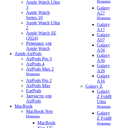
Новинка
Apple Watch Ultra
3
Galaxy
Apple Watch
A27
Series 10
Новинка
Apple Watch Ultra
Galaxy
2
A17
Apple Watch SE
Galaxy
(2024)
A07
Ремешки для
Galaxy
Apple Watch
A56
Apple AirPods
Galaxy
AirPods Pro 3
A36
AirPods 4
Galaxy
AirPods Max 2
A26
Новинка
Galaxy
AirPods Pro 2
A16
AirPods Max
Galaxy Z
EarPods
Galaxy
Запчасти для
Z Fold8
AirPods
Ultra
MacBook
Новинка
MacBook Neo
Galaxy
Новинка
Z Fold8
MacBook
Новинка
Neo 13"