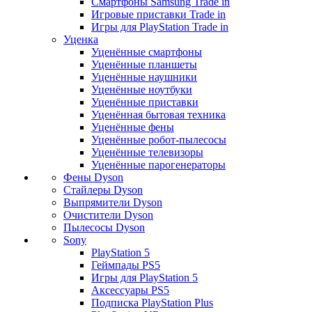
Смартфоны Samsung Trade in
Игровые приставки Trade in
Игры для PlayStation Trade in
Уценка
Уценённые смартфоны
Уценённые планшеты
Уценённые наушники
Уценённые ноутбуки
Уценённые приставки
Уценённая бытовая техника
Уценённые фены
Уценённые робот-пылесосы
Уценённые телевизоры
Уценённые парогенераторы
Фены Dyson
Стайлеры Dyson
Выпрямители Dyson
Очистители Dyson
Пылесосы Dyson
Sony
PlayStation 5
Геймпады PS5
Игры для PlayStation 5
Аксессуары PS5
Подписка PlayStation Plus