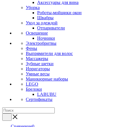
Аксессуары для вина
Уборка
Роботы-мойщики окон
Швабры
Уход за одеждой
Отпариватели
Освещение
Ночники
Электробритвы
Фены
Выпрямители для волос
Массажеры
Зубные щетки
Ирригаторы
Умные весы
Маникюрные наборы
LEGO
Брелоки
LABUBU
Сертификаты
Сравнение
0