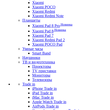
Xiaomi
Xiaomi POCO
Xiaomi Redmi
Xiaomi Redmi Note
Планшеты
Новинка
Xiaomi Pad 8 Pro
Новинка
Xiaomi Pad 8
Xiaomi Pad 7
Xiaomi Redmi Pad 2
Xiaomi POCO Pad
Умные часы
Smart Band
Наушники
ТВ и видеотехника
Проекторы
TV приставки
Мониторы
Телевизоры
Trade in
iPhone Trade in
iPad Trade in
iMac Trade in
Apple Watch Trade in
AirPods Trade in