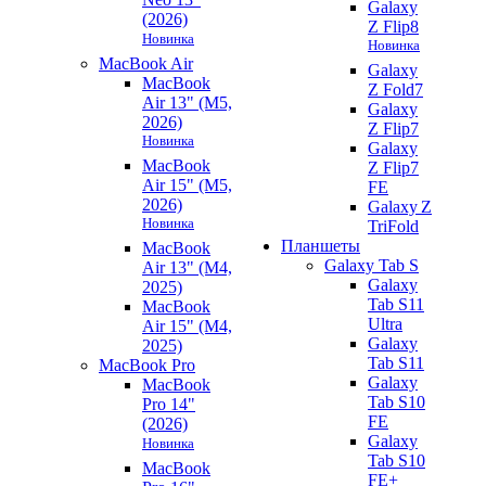
Galaxy
(2026)
Z Flip8
Новинка
Новинка
MacBook Air
Galaxy
MacBook
Z Fold7
Air 13" (M5,
Galaxy
2026)
Z Flip7
Новинка
Galaxy
MacBook
Z Flip7
Air 15" (M5,
FE
2026)
Galaxy Z
Новинка
TriFold
Планшеты
MacBook
Galaxy Tab S
Air 13" (M4,
Galaxy
2025)
Tab S11
MacBook
Ultra
Air 15" (M4,
Galaxy
2025)
Tab S11
MacBook Pro
Galaxy
MacBook
Tab S10
Pro 14"
FE
(2026)
Galaxy
Новинка
Tab S10
MacBook
FE+