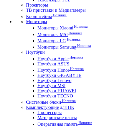
Проекторы
ТВ приставки и Медиаплееры
Новинка
Кронштейны
Мониторы
Новинка
Мониторы Xiaomi
Новинка
Мониторы MSI
Новинка
Мониторы LG
Новинка
Мониторы Samsung
Ноутбуки
Новинка
Ноутбуки Apple
Ноутбуки ASUS
Новинка
Ноутбуки Honor
Ноутбуки GIGABYTE
Ноутбуки Lenovo
Ноутбуки MSI
Ноутбуки HUAWEI
Ноутбуки TECNO
Новинка
Системные блоки
Комплектующие для ПК
Процессоры
Материнские платы
Новинка
Оперативная память