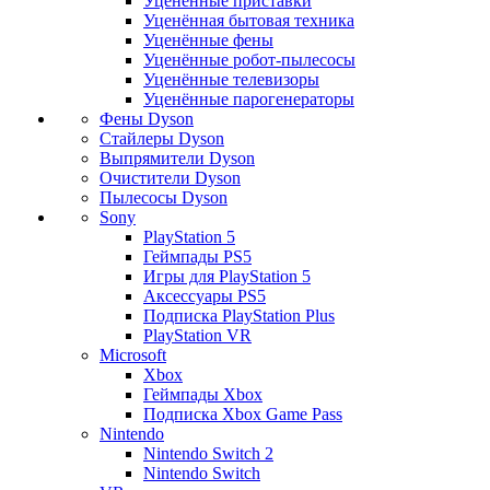
Уценённые приставки
Уценённая бытовая техника
Уценённые фены
Уценённые робот-пылесосы
Уценённые телевизоры
Уценённые парогенераторы
Фены Dyson
Стайлеры Dyson
Выпрямители Dyson
Очистители Dyson
Пылесосы Dyson
Sony
PlayStation 5
Геймпады PS5
Игры для PlayStation 5
Аксессуары PS5
Подписка PlayStation Plus
PlayStation VR
Microsoft
Xbox
Геймпады Xbox
Подписка Xbox Game Pass
Nintendo
Nintendo Switch 2
Nintendo Switch