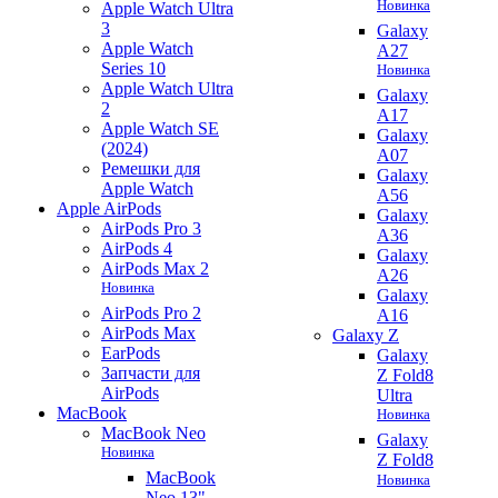
Новинка
Apple Watch Ultra
3
Galaxy
Apple Watch
A27
Series 10
Новинка
Apple Watch Ultra
Galaxy
2
A17
Apple Watch SE
Galaxy
(2024)
A07
Ремешки для
Galaxy
Apple Watch
A56
Apple AirPods
Galaxy
AirPods Pro 3
A36
AirPods 4
Galaxy
AirPods Max 2
A26
Новинка
Galaxy
AirPods Pro 2
A16
AirPods Max
Galaxy Z
EarPods
Galaxy
Запчасти для
Z Fold8
AirPods
Ultra
MacBook
Новинка
MacBook Neo
Galaxy
Новинка
Z Fold8
MacBook
Новинка
Neo 13"