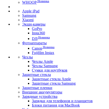
Новинка
WHOOP
Apple iPad
Samsung
Xiaomi
Экшн-камеры
GoPro
Insta360
Новинка
DJI
Фотоаппараты
Новинка
Canon
Fujifilm Instax
Чехлы
Чехлы Apple
Чехлы Samsung
Сумки для ноутбуков
Защитные стекла
Защитные стекла Apple
Защитные стекла Samsung
Защитные пленки
Внешние аккумуляторы
Зарядные устройства
Зарядки для телефонов и планшетов
Блоки питания для MacBook