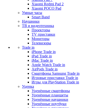
Xiaomi Redmi Pad 2
Xiaomi POCO Pad
Умные часы
Smart Band
Наушники
ТВ и видеотехника
Проекторы
TV приставки
Мониторы
Телевизоры
Trade in
iPhone Trade in
iPad Trade in
iMac Trade in
Apple Watch Trade in
AirPods Trade in
Смартфоны Samsung Trade in
Игровые приставки Trade in
Игры для PlayStation Trade in
Уценка
Уценённые смартфоны
Уценённые планшеты
Уценённые наушники
Уценённые ноутбуки