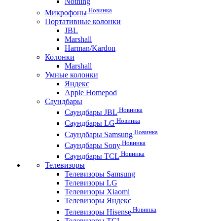
Nothing
Новинка
Микрофоны
Портативные колонки
JBL
Marshall
Harman/Kardon
Колонки
Marshall
Умные колонки
Яндекс
Apple Homepod
Саундбары
Новинка
Саундбары JBL
Новинка
Саундбары LG
Новинка
Саундбары Samsung
Новинка
Саундбары Sony
Новинка
Саундбары TCL
Телевизоры
Телевизоры Samsung
Телевизоры LG
Телевизоры Xiaomi
Телевизоры Яндекс
Новинка
Телевизоры Hisense
Телевизоры TCL