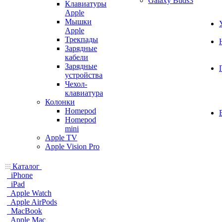
Galaxy Buds3
Клавиатуры
Apple
Мышки
Apple
Трекпады
Зарядные
кабели
Зарядные
устройства
Чехол-
клавиатура
Колонки
Homepod
Homepod
mini
Apple TV
Apple Vision Pro
Каталог
iPhone
iPad
Apple Watch
Apple AirPods
MacBook
Apple Mac