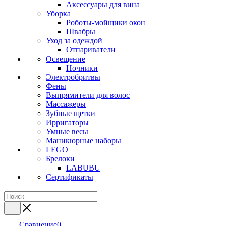
Аксессуары для вина
Уборка
Роботы-мойщики окон
Швабры
Уход за одеждой
Отпариватели
Освещение
Ночники
Электробритвы
Фены
Выпрямители для волос
Массажеры
Зубные щетки
Ирригаторы
Умные весы
Маникюрные наборы
LEGO
Брелоки
LABUBU
Сертификаты
Сравнение
0