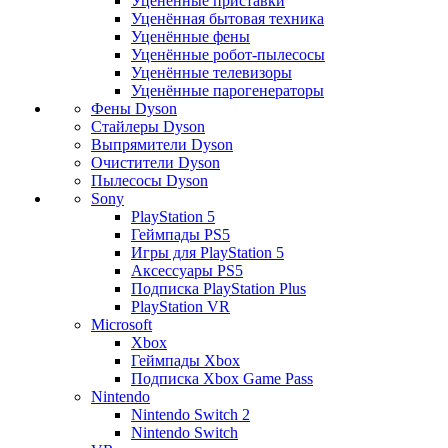
Уценённые приставки
Уценённая бытовая техника
Уценённые фены
Уценённые робот-пылесосы
Уценённые телевизоры
Уценённые парогенераторы
Фены Dyson
Стайлеры Dyson
Выпрямители Dyson
Очистители Dyson
Пылесосы Dyson
Sony
PlayStation 5
Геймпады PS5
Игры для PlayStation 5
Аксессуары PS5
Подписка PlayStation Plus
PlayStation VR
Microsoft
Xbox
Геймпады Xbox
Подписка Xbox Game Pass
Nintendo
Nintendo Switch 2
Nintendo Switch