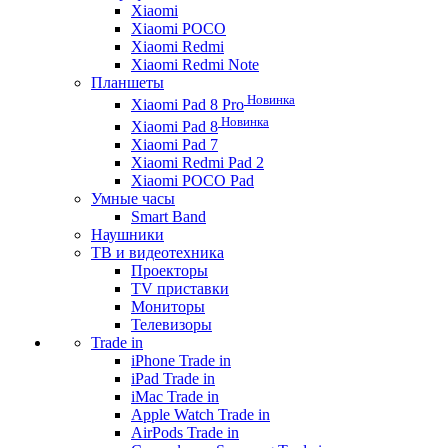
Xiaomi
Xiaomi POCO
Xiaomi Redmi
Xiaomi Redmi Note
Планшеты
Новинка
Xiaomi Pad 8 Pro
Новинка
Xiaomi Pad 8
Xiaomi Pad 7
Xiaomi Redmi Pad 2
Xiaomi POCO Pad
Умные часы
Smart Band
Наушники
ТВ и видеотехника
Проекторы
TV приставки
Мониторы
Телевизоры
Trade in
iPhone Trade in
iPad Trade in
iMac Trade in
Apple Watch Trade in
AirPods Trade in