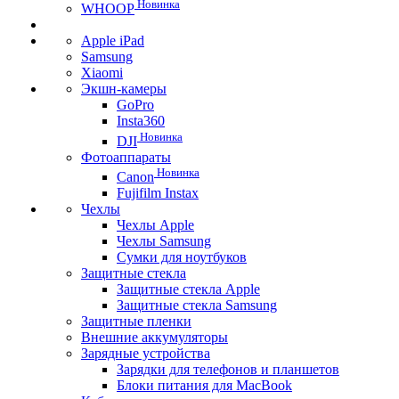
Новинка
WHOOP
Apple iPad
Samsung
Xiaomi
Экшн-камеры
GoPro
Insta360
Новинка
DJI
Фотоаппараты
Новинка
Canon
Fujifilm Instax
Чехлы
Чехлы Apple
Чехлы Samsung
Сумки для ноутбуков
Защитные стекла
Защитные стекла Apple
Защитные стекла Samsung
Защитные пленки
Внешние аккумуляторы
Зарядные устройства
Зарядки для телефонов и планшетов
Блоки питания для MacBook