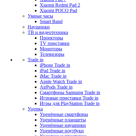
Xiaomi Redmi Pad 2
Xiaomi POCO Pad
Умные часы
Smart Band
Наушники
ТВ и видеотехника
Проекторы
TV приставки
Мониторы
Телевизоры
Trade in
iPhone Trade in
iPad Trade in
iMac Trade in
Apple Watch Trade in
AirPods Trade in
Смартфоны Samsung Trade in
Игровые приставки Trade in
Игры для PlayStation Trade in
Уценка
Уценённые смартфоны
Уценённые планшеты
Уценённые наушники
Уценённые ноутбуки