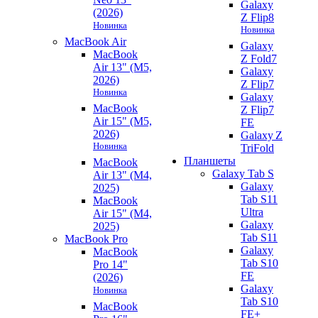
Galaxy
(2026)
Z Flip8
Новинка
Новинка
MacBook Air
Galaxy
MacBook
Z Fold7
Air 13" (M5,
Galaxy
2026)
Z Flip7
Новинка
Galaxy
MacBook
Z Flip7
Air 15" (M5,
FE
2026)
Galaxy Z
Новинка
TriFold
Планшеты
MacBook
Galaxy Tab S
Air 13" (M4,
Galaxy
2025)
Tab S11
MacBook
Ultra
Air 15" (M4,
Galaxy
2025)
Tab S11
MacBook Pro
Galaxy
MacBook
Tab S10
Pro 14"
FE
(2026)
Galaxy
Новинка
Tab S10
MacBook
FE+