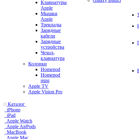
Galaxy Buds3
Клавиатуры
Apple
Мышки
Apple
Трекпады
Зарядные
кабели
Зарядные
устройства
Чехол-
клавиатура
Колонки
Homepod
Homepod
mini
Apple TV
Apple Vision Pro
Каталог
iPhone
iPad
Apple Watch
Apple AirPods
MacBook
Apple Mac