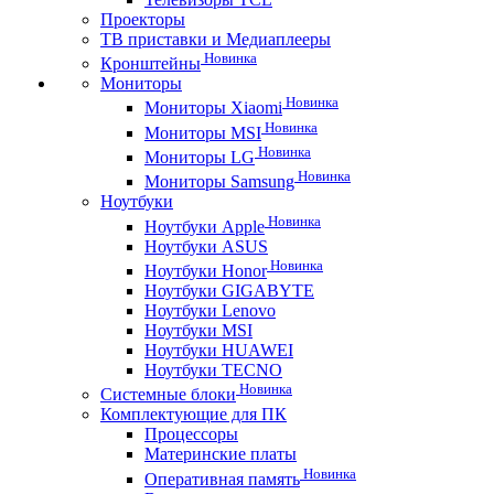
Проекторы
ТВ приставки и Медиаплееры
Новинка
Кронштейны
Мониторы
Новинка
Мониторы Xiaomi
Новинка
Мониторы MSI
Новинка
Мониторы LG
Новинка
Мониторы Samsung
Ноутбуки
Новинка
Ноутбуки Apple
Ноутбуки ASUS
Новинка
Ноутбуки Honor
Ноутбуки GIGABYTE
Ноутбуки Lenovo
Ноутбуки MSI
Ноутбуки HUAWEI
Ноутбуки TECNO
Новинка
Системные блоки
Комплектующие для ПК
Процессоры
Материнские платы
Новинка
Оперативная память