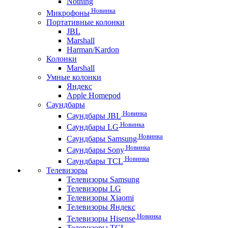
Nothing
Новинка
Микрофоны
Портативные колонки
JBL
Marshall
Harman/Kardon
Колонки
Marshall
Умные колонки
Яндекс
Apple Homepod
Саундбары
Новинка
Саундбары JBL
Новинка
Саундбары LG
Новинка
Саундбары Samsung
Новинка
Саундбары Sony
Новинка
Саундбары TCL
Телевизоры
Телевизоры Samsung
Телевизоры LG
Телевизоры Xiaomi
Телевизоры Яндекс
Новинка
Телевизоры Hisense
Телевизоры TCL