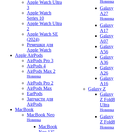
Новинка
Apple Watch Ultra
3
Galaxy
Apple Watch
A27
Series 10
Новинка
Apple Watch Ultra
Galaxy
2
A17
Apple Watch SE
Galaxy
(2024)
A07
Ремешки для
Galaxy
Apple Watch
A56
Apple AirPods
Galaxy
AirPods Pro 3
A36
AirPods 4
Galaxy
AirPods Max 2
A26
Новинка
Galaxy
AirPods Pro 2
A16
AirPods Max
Galaxy Z
EarPods
Galaxy
Запчасти для
Z Fold8
AirPods
Ultra
MacBook
Новинка
MacBook Neo
Galaxy
Новинка
Z Fold8
MacBook
Новинка
Neo 13"