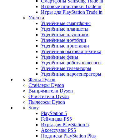
Смартфоны Samsung Trade in
Игровые приставки Trade in
Игры для PlayStation Trade in
Уценка
Уценённые смартфоны
Уценённые планшеты
Уценённые наушники
Уценённые ноутбуки
Уценённые приставки
Уценённая бытовая техника
Уценённые фены
Уценённые робот-пылесосы
Уценённые телевизоры
Уценённые парогенераторы
Фены Dyson
Стайлеры Dyson
Выпрямители Dyson
Очистители Dyson
Пылесосы Dyson
Sony
PlayStation 5
Геймпады PS5
Игры для PlayStation 5
Аксессуары PS5
Подписка PlayStation Plus