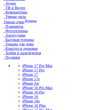
Аудио
ТВ и Видео
Компьютеры
Умные часы
Новинка
Умные очки
Планшеты
Фототехника
Аксессуары
Бытовая техника
Товары для дома
Красота и здоровье
Хобби и развлечения
Подарки
iPhone 17 Pro Max
iPhone 17 Pro
iPhone 17
iPhone 17e
iPhone Air
iPhone 16 Pro Max
iPhone 16 Pro
iPhone 16
iPhone 16e
iPhone 16 Plus
iPhone 15 Pro Max