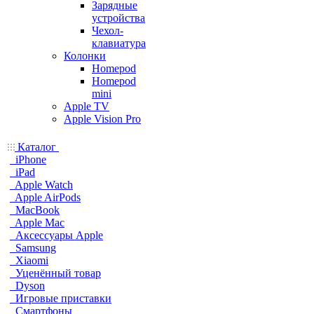
Зарядные
устройства
Чехол-
клавиатура
Колонки
Homepod
Homepod
mini
Apple TV
Apple Vision Pro
Каталог
iPhone
iPad
Apple Watch
Apple AirPods
MacBook
Apple Mac
Аксессуары Apple
Samsung
Xiaomi
Уценённый товар
Dyson
Игровые приставки
Смартфоны