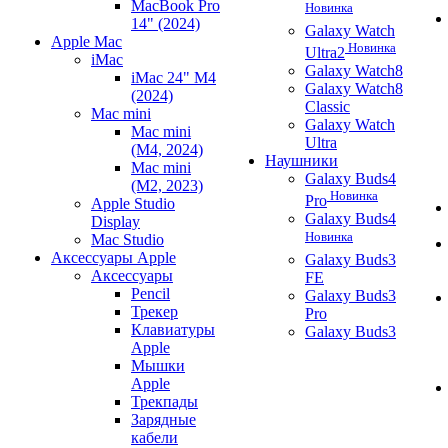
MacBook Pro
Новинка
14" (2024)
Galaxy Watch
Apple Mac
Новинка
Ultra2
iMac
Galaxy Watch8
iMac 24" M4
Galaxy Watch8
(2024)
Classic
Mac mini
Galaxy Watch
Mac mini
Ultra
(M4, 2024)
Наушники
Mac mini
Galaxy Buds4
(M2, 2023)
Новинка
Pro
Apple Studio
Galaxy Buds4
Display
Новинка
Mac Studio
Аксессуары Apple
Galaxy Buds3
Аксессуары
FE
Pencil
Galaxy Buds3
Трекер
Pro
Клавиатуры
Galaxy Buds3
Apple
Мышки
Apple
Трекпады
Зарядные
кабели