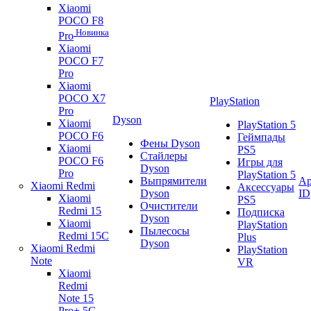
Xiaomi
POCO F8
Новинка
Pro
Xiaomi
POCO F7
Pro
Xiaomi
POCO X7
PlayStation
Pro
Dyson
Xiaomi
PlayStation 5
POCO F6
Геймпады
Фены Dyson
Xiaomi
PS5
Стайлеры
POCO F6
Игры для
Dyson
Pro
PlayStation 5
Выпрямители
Ap
Xiaomi Redmi
Аксессуары
Dyson
ID
Xiaomi
PS5
Очистители
Redmi 15
Подписка
Dyson
Xiaomi
PlayStation
Пылесосы
Redmi 15C
Plus
Dyson
Xiaomi Redmi
PlayStation
Note
VR
Xiaomi
Redmi
Note 15
Pro+ 5G