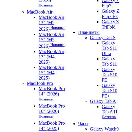
Galaxy Z
Новинка
Flip7
Galaxy Z
MacBook Air
Flip7 FE
MacBook Air
Galaxy Z
13" (M5,
TriFold
Новинка
2026)
Планшеты
MacBook Air
Galaxy Tab S
15" (M5,
Galaxy
Новинка
2026)
Tab S11
MacBook Air
Ultra
13" (M4,
Galaxy
2025)
Tab S11
MacBook Air
Galaxy
15" (M4,
Tab S10
2025)
FE
MacBook Pro
Galaxy
MacBook Pro
Tab S10
14" (2026)
FE+
Новинка
Galaxy Tab A
MacBook Pro
Galaxy
16" (2026)
Tab A11
Новинка
Новинка
MacBook Pro
Часы
14" (2025)
Galaxy Watch9