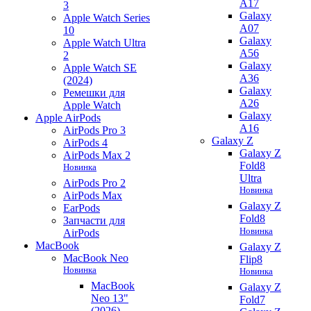
A17
3
Galaxy
Apple Watch Series
A07
10
Galaxy
Apple Watch Ultra
A56
2
Galaxy
Apple Watch SE
A36
(2024)
Galaxy
Ремешки для
A26
Apple Watch
Galaxy
Apple AirPods
A16
AirPods Pro 3
Galaxy Z
AirPods 4
Galaxy Z
AirPods Max 2
Fold8
Новинка
Ultra
AirPods Pro 2
Новинка
AirPods Max
Galaxy Z
EarPods
Fold8
Запчасти для
Новинка
AirPods
MacBook
Galaxy Z
MacBook Neo
Flip8
Новинка
Новинка
MacBook
Galaxy Z
Neo 13"
Fold7
(2026)