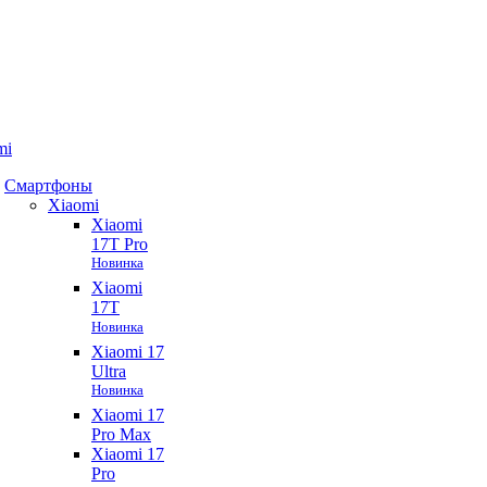
mi
Смартфоны
Xiaomi
Xiaomi
17T Pro
Новинка
Xiaomi
17T
Новинка
Xiaomi 17
Ultra
Новинка
Xiaomi 17
Pro Max
Xiaomi 17
Pro