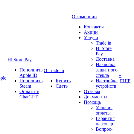
О компании
Контакты
Акции
Услуги
Trade in
Hi Store
Pay
Доставка
Hi Store Pay
Наклейка
Пополнить
защитного
О Trade in
Apple ID
стекла
+
ple
Пополнить
Купить
Настройка
ЕЩЕ
Steam
Сдать
устройств
Оплатить
Отзывы
ChatGPT
Документы
Помощь
Условия
оплаты
Гарантия
на товар
Вопрос-