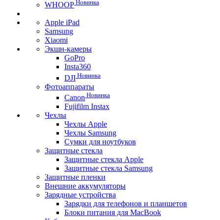
Новинка
WHOOP
Apple iPad
Samsung
Xiaomi
Экшн-камеры
GoPro
Insta360
Новинка
DJI
Фотоаппараты
Новинка
Canon
Fujifilm Instax
Чехлы
Чехлы Apple
Чехлы Samsung
Сумки для ноутбуков
Защитные стекла
Защитные стекла Apple
Защитные стекла Samsung
Защитные пленки
Внешние аккумуляторы
Зарядные устройства
Зарядки для телефонов и планшетов
Блоки питания для MacBook