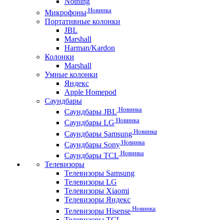
Nothing
Новинка
Микрофоны
Портативные колонки
JBL
Marshall
Harman/Kardon
Колонки
Marshall
Умные колонки
Яндекс
Apple Homepod
Саундбары
Новинка
Саундбары JBL
Новинка
Саундбары LG
Новинка
Саундбары Samsung
Новинка
Саундбары Sony
Новинка
Саундбары TCL
Телевизоры
Телевизоры Samsung
Телевизоры LG
Телевизоры Xiaomi
Телевизоры Яндекс
Новинка
Телевизоры Hisense
Телевизоры TCL