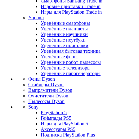
Смартфоны Samsung Trade in
Игровые приставки Trade in
Игры для PlayStation Trade in
Уценка
Уценённые смартфоны
Уценённые планшеты
Уценённые наушники
Уценённые ноутбуки
Уценённые приставки
Уценённая бытовая техника
Уценённые фены
Уценённые робот-пылесосы
Уценённые телевизоры
Уценённые парогенераторы
Фены Dyson
Стайлеры Dyson
Выпрямители Dyson
Очистители Dyson
Пылесосы Dyson
Sony
PlayStation 5
Геймпады PS5
Игры для PlayStation 5
Аксессуары PS5
Подписка PlayStation Plus