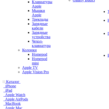
Galaxy Buds3
Клавиатуры
Apple
Мышки
Apple
Трекпады
Зарядные
кабели
Зарядные
устройства
Чехол-
клавиатура
Колонки
Homepod
Homepod
mini
Apple TV
Apple Vision Pro
Каталог
iPhone
iPad
Apple Watch
Apple AirPods
MacBook
Apple Mac