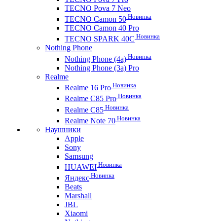
TECNO Pova 7 Neo
Новинка
TECNO Camon 50
TECNO Camon 40 Pro
Новинка
TECNO SPARK 40C
Nothing Phone
Новинка
Nothing Phone (4a)
Nothing Phone (3a) Pro
Realme
Новинка
Realme 16 Pro
Новинка
Realme C85 Pro
Новинка
Realme C85
Новинка
Realme Note 70
Наушники
Apple
Sony
Samsung
Новинка
HUAWEI
Новинка
Яндекс
Beats
Marshall
JBL
Xiaomi