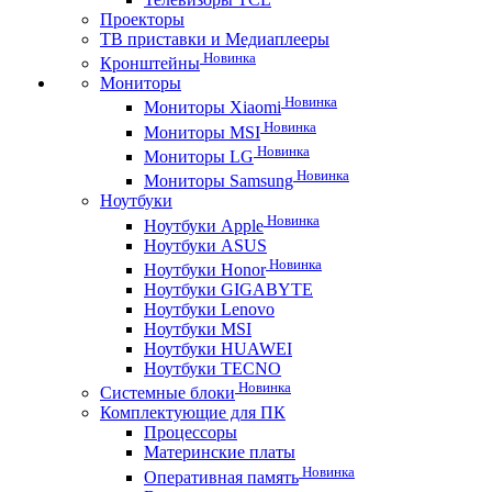
Проекторы
ТВ приставки и Медиаплееры
Новинка
Кронштейны
Мониторы
Новинка
Мониторы Xiaomi
Новинка
Мониторы MSI
Новинка
Мониторы LG
Новинка
Мониторы Samsung
Ноутбуки
Новинка
Ноутбуки Apple
Ноутбуки ASUS
Новинка
Ноутбуки Honor
Ноутбуки GIGABYTE
Ноутбуки Lenovo
Ноутбуки MSI
Ноутбуки HUAWEI
Ноутбуки TECNO
Новинка
Системные блоки
Комплектующие для ПК
Процессоры
Материнские платы
Новинка
Оперативная память