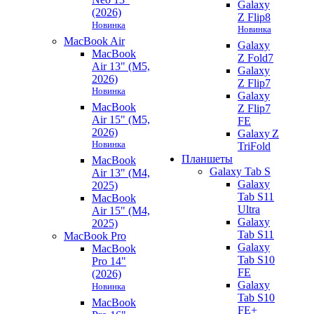
Galaxy
(2026)
Z Flip8
Новинка
Новинка
MacBook Air
Galaxy
MacBook
Z Fold7
Air 13" (M5,
Galaxy
2026)
Z Flip7
Новинка
Galaxy
MacBook
Z Flip7
Air 15" (M5,
FE
2026)
Galaxy Z
Новинка
TriFold
Планшеты
MacBook
Galaxy Tab S
Air 13" (M4,
Galaxy
2025)
Tab S11
MacBook
Ultra
Air 15" (M4,
Galaxy
2025)
Tab S11
MacBook Pro
Galaxy
MacBook
Tab S10
Pro 14"
FE
(2026)
Galaxy
Новинка
Tab S10
MacBook
FE+