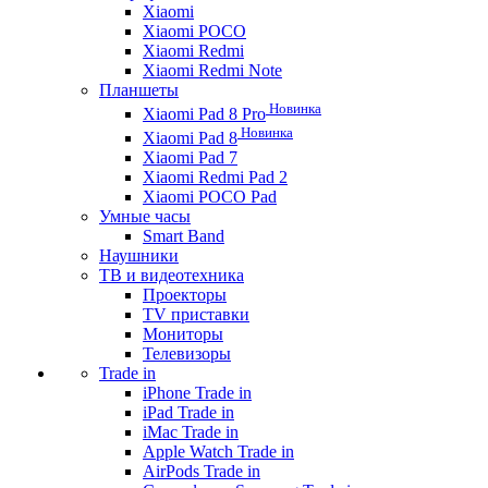
Xiaomi
Xiaomi POCO
Xiaomi Redmi
Xiaomi Redmi Note
Планшеты
Новинка
Xiaomi Pad 8 Pro
Новинка
Xiaomi Pad 8
Xiaomi Pad 7
Xiaomi Redmi Pad 2
Xiaomi POCO Pad
Умные часы
Smart Band
Наушники
ТВ и видеотехника
Проекторы
TV приставки
Мониторы
Телевизоры
Trade in
iPhone Trade in
iPad Trade in
iMac Trade in
Apple Watch Trade in
AirPods Trade in