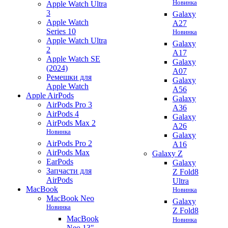
Новинка
Apple Watch Ultra
3
Galaxy
Apple Watch
A27
Series 10
Новинка
Apple Watch Ultra
Galaxy
2
A17
Apple Watch SE
Galaxy
(2024)
A07
Ремешки для
Galaxy
Apple Watch
A56
Apple AirPods
Galaxy
AirPods Pro 3
A36
AirPods 4
Galaxy
AirPods Max 2
A26
Новинка
Galaxy
AirPods Pro 2
A16
AirPods Max
Galaxy Z
EarPods
Galaxy
Запчасти для
Z Fold8
AirPods
Ultra
MacBook
Новинка
MacBook Neo
Galaxy
Новинка
Z Fold8
MacBook
Новинка
Neo 13"