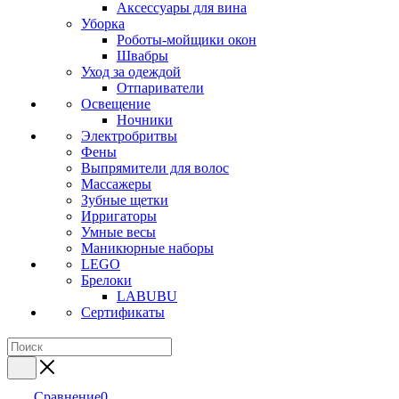
Аксессуары для вина
Уборка
Роботы-мойщики окон
Швабры
Уход за одеждой
Отпариватели
Освещение
Ночники
Электробритвы
Фены
Выпрямители для волос
Массажеры
Зубные щетки
Ирригаторы
Умные весы
Маникюрные наборы
LEGO
Брелоки
LABUBU
Сертификаты
Сравнение
0