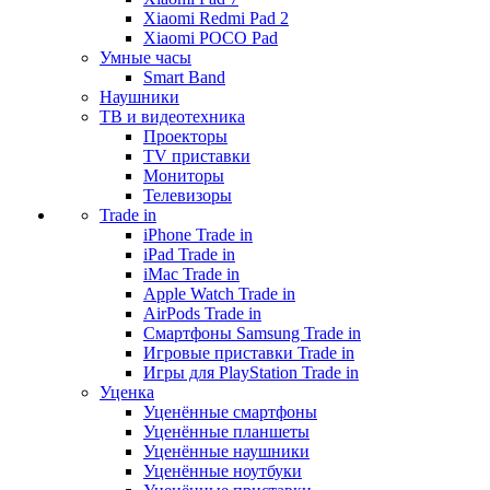
Xiaomi Redmi Pad 2
Xiaomi POCO Pad
Умные часы
Smart Band
Наушники
ТВ и видеотехника
Проекторы
TV приставки
Мониторы
Телевизоры
Trade in
iPhone Trade in
iPad Trade in
iMac Trade in
Apple Watch Trade in
AirPods Trade in
Смартфоны Samsung Trade in
Игровые приставки Trade in
Игры для PlayStation Trade in
Уценка
Уценённые смартфоны
Уценённые планшеты
Уценённые наушники
Уценённые ноутбуки