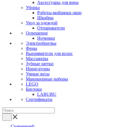
Аксессуары для вина
Уборка
Роботы-мойщики окон
Швабры
Уход за одеждой
Отпариватели
Освещение
Ночники
Электробритвы
Фены
Выпрямители для волос
Массажеры
Зубные щетки
Ирригаторы
Умные весы
Маникюрные наборы
LEGO
Брелоки
LABUBU
Сертификаты
Сравнение
0