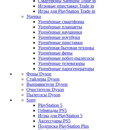
Смартфоны Samsung Trade in
Игровые приставки Trade in
Игры для PlayStation Trade in
Уценка
Уценённые смартфоны
Уценённые планшеты
Уценённые наушники
Уценённые ноутбуки
Уценённые приставки
Уценённая бытовая техника
Уценённые фены
Уценённые робот-пылесосы
Уценённые телевизоры
Уценённые парогенераторы
Фены Dyson
Стайлеры Dyson
Выпрямители Dyson
Очистители Dyson
Пылесосы Dyson
Sony
PlayStation 5
Геймпады PS5
Игры для PlayStation 5
Аксессуары PS5
Подписка PlayStation Plus