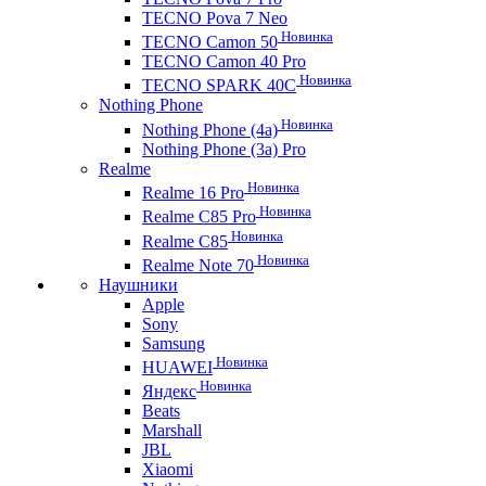
TECNO Pova 7 Neo
Новинка
TECNO Camon 50
TECNO Camon 40 Pro
Новинка
TECNO SPARK 40C
Nothing Phone
Новинка
Nothing Phone (4a)
Nothing Phone (3a) Pro
Realme
Новинка
Realme 16 Pro
Новинка
Realme C85 Pro
Новинка
Realme C85
Новинка
Realme Note 70
Наушники
Apple
Sony
Samsung
Новинка
HUAWEI
Новинка
Яндекс
Beats
Marshall
JBL
Xiaomi