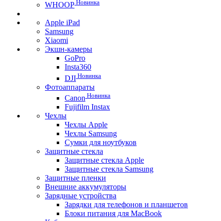
Новинка
WHOOP
Apple iPad
Samsung
Xiaomi
Экшн-камеры
GoPro
Insta360
Новинка
DJI
Фотоаппараты
Новинка
Canon
Fujifilm Instax
Чехлы
Чехлы Apple
Чехлы Samsung
Сумки для ноутбуков
Защитные стекла
Защитные стекла Apple
Защитные стекла Samsung
Защитные пленки
Внешние аккумуляторы
Зарядные устройства
Зарядки для телефонов и планшетов
Блоки питания для MacBook