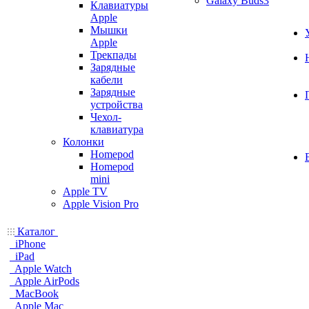
Galaxy Buds3
Клавиатуры
Apple
Мышки
Apple
Трекпады
Зарядные
кабели
Зарядные
устройства
Чехол-
клавиатура
Колонки
Homepod
Homepod
mini
Apple TV
Apple Vision Pro
Каталог
iPhone
iPad
Apple Watch
Apple AirPods
MacBook
Apple Mac