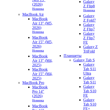
Galaxy
(2026)
Z Flip8
Новинка
Новинка
MacBook Air
Galaxy
MacBook
Z Fold7
Air 13" (M5,
Galaxy
2026)
Z Flip7
Новинка
Galaxy
MacBook
Z Flip7
Air 15" (M5,
FE
2026)
Galaxy Z
Новинка
TriFold
Планшеты
MacBook
Galaxy Tab S
Air 13" (M4,
Galaxy
2025)
Tab S11
MacBook
Ultra
Air 15" (M4,
Galaxy
2025)
Tab S11
MacBook Pro
Galaxy
MacBook
Tab S10
Pro 14"
FE
(2026)
Galaxy
Новинка
Tab S10
MacBook
FE+