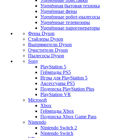
Уценённые приставки
Уценённая бытовая техника
Уценённые фены
Уценённые робот-пылесосы
Уценённые телевизоры
Уценённые парогенераторы
Фены Dyson
Стайлеры Dyson
Выпрямители Dyson
Очистители Dyson
Пылесосы Dyson
Sony
PlayStation 5
Геймпады PS5
Игры для PlayStation 5
Аксессуары PS5
Подписка PlayStation Plus
PlayStation VR
Microsoft
Xbox
Геймпады Xbox
Подписка Xbox Game Pass
Nintendo
Nintendo Switch 2
Nintendo Switch