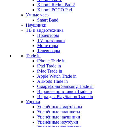
Xiaomi Redmi Pad 2
Xiaomi POCO Pad
Умные часы
Smart Band
Наушники
ТВ и видеотехника
Проекторы
TV приставки
Мониторы
Телевизоры
Trade in
iPhone Trade in
iPad Trade in
iMac Trade in
Apple Watch Trade in
AirPods Trade in
Смартфоны Samsung Trade in
Игровые приставки Trade in
Игры для PlayStation Trade in
Уценка
Уценённые смартфоны
Уценённые планшеты
Уценённые наушники
Уценённые ноутбуки