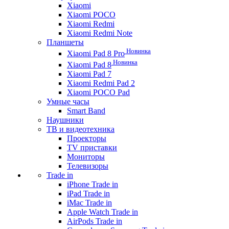
Xiaomi
Xiaomi POCO
Xiaomi Redmi
Xiaomi Redmi Note
Планшеты
Новинка
Xiaomi Pad 8 Pro
Новинка
Xiaomi Pad 8
Xiaomi Pad 7
Xiaomi Redmi Pad 2
Xiaomi POCO Pad
Умные часы
Smart Band
Наушники
ТВ и видеотехника
Проекторы
TV приставки
Мониторы
Телевизоры
Trade in
iPhone Trade in
iPad Trade in
iMac Trade in
Apple Watch Trade in
AirPods Trade in