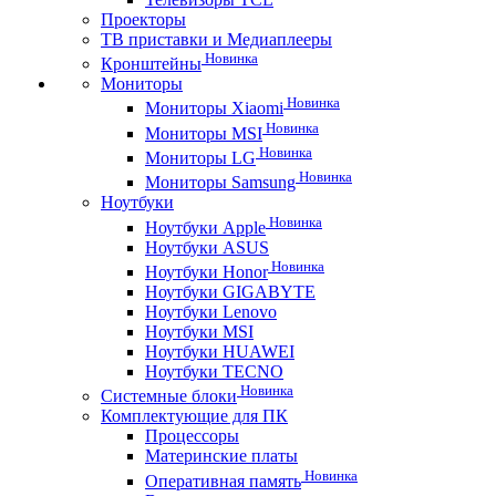
Проекторы
ТВ приставки и Медиаплееры
Новинка
Кронштейны
Мониторы
Новинка
Мониторы Xiaomi
Новинка
Мониторы MSI
Новинка
Мониторы LG
Новинка
Мониторы Samsung
Ноутбуки
Новинка
Ноутбуки Apple
Ноутбуки ASUS
Новинка
Ноутбуки Honor
Ноутбуки GIGABYTE
Ноутбуки Lenovo
Ноутбуки MSI
Ноутбуки HUAWEI
Ноутбуки TECNO
Новинка
Системные блоки
Комплектующие для ПК
Процессоры
Материнские платы
Новинка
Оперативная память