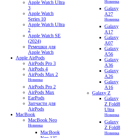
Новинка
Apple Watch Ultra
3
Galaxy
Apple Watch
A27
Series 10
Новинка
Apple Watch Ultra
Galaxy
2
A17
Apple Watch SE
Galaxy
(2024)
A07
Ремешки для
Galaxy
Apple Watch
A56
Apple AirPods
Galaxy
AirPods Pro 3
A36
AirPods 4
Galaxy
AirPods Max 2
A26
Новинка
Galaxy
AirPods Pro 2
A16
AirPods Max
Galaxy Z
EarPods
Galaxy
Запчасти для
Z Fold8
AirPods
Ultra
MacBook
Новинка
MacBook Neo
Galaxy
Новинка
Z Fold8
MacBook
Новинка
Neo 13"