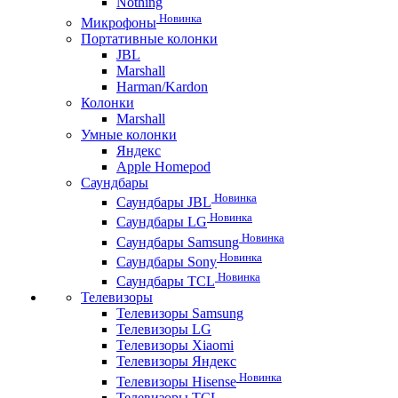
Nothing
Новинка
Микрофоны
Портативные колонки
JBL
Marshall
Harman/Kardon
Колонки
Marshall
Умные колонки
Яндекс
Apple Homepod
Саундбары
Новинка
Саундбары JBL
Новинка
Саундбары LG
Новинка
Саундбары Samsung
Новинка
Саундбары Sony
Новинка
Саундбары TCL
Телевизоры
Телевизоры Samsung
Телевизоры LG
Телевизоры Xiaomi
Телевизоры Яндекс
Новинка
Телевизоры Hisense
Телевизоры TCL