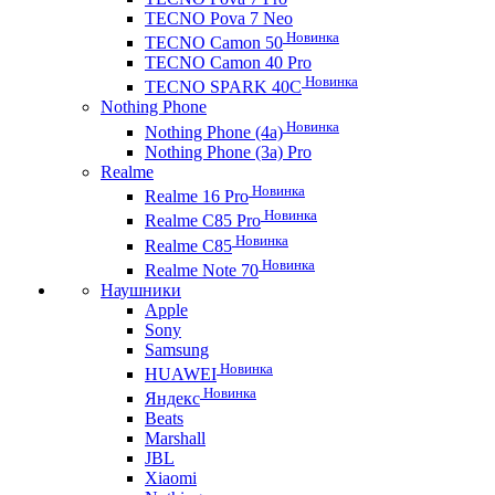
TECNO Pova 7 Neo
Новинка
TECNO Camon 50
TECNO Camon 40 Pro
Новинка
TECNO SPARK 40C
Nothing Phone
Новинка
Nothing Phone (4a)
Nothing Phone (3a) Pro
Realme
Новинка
Realme 16 Pro
Новинка
Realme C85 Pro
Новинка
Realme C85
Новинка
Realme Note 70
Наушники
Apple
Sony
Samsung
Новинка
HUAWEI
Новинка
Яндекс
Beats
Marshall
JBL
Xiaomi