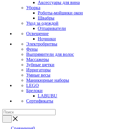
Аксессуары для вина
Уборка
Роботы-мойщики окон
Швабры
Уход за одеждой
Отпариватели
Освещение
Ночники
Электробритвы
Фены
Выпрямители для волос
Массажеры
Зубные щетки
Ирригаторы
Умные весы
Маникюрные наборы
LEGO
Брелоки
LABUBU
Сертификаты
Сравнение
0