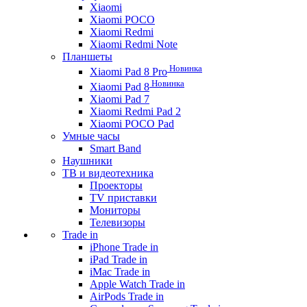
Xiaomi
Xiaomi POCO
Xiaomi Redmi
Xiaomi Redmi Note
Планшеты
Новинка
Xiaomi Pad 8 Pro
Новинка
Xiaomi Pad 8
Xiaomi Pad 7
Xiaomi Redmi Pad 2
Xiaomi POCO Pad
Умные часы
Smart Band
Наушники
ТВ и видеотехника
Проекторы
TV приставки
Мониторы
Телевизоры
Trade in
iPhone Trade in
iPad Trade in
iMac Trade in
Apple Watch Trade in
AirPods Trade in