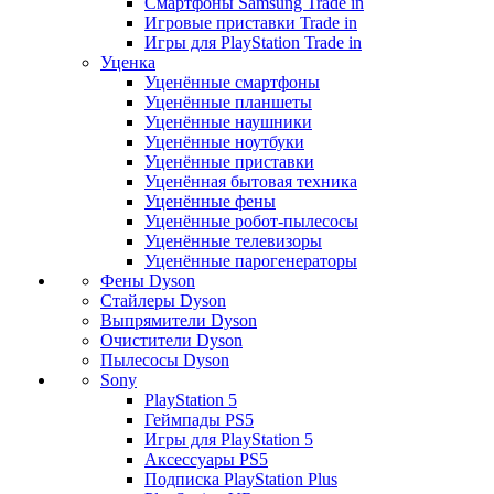
Смартфоны Samsung Trade in
Игровые приставки Trade in
Игры для PlayStation Trade in
Уценка
Уценённые смартфоны
Уценённые планшеты
Уценённые наушники
Уценённые ноутбуки
Уценённые приставки
Уценённая бытовая техника
Уценённые фены
Уценённые робот-пылесосы
Уценённые телевизоры
Уценённые парогенераторы
Фены Dyson
Стайлеры Dyson
Выпрямители Dyson
Очистители Dyson
Пылесосы Dyson
Sony
PlayStation 5
Геймпады PS5
Игры для PlayStation 5
Аксессуары PS5
Подписка PlayStation Plus