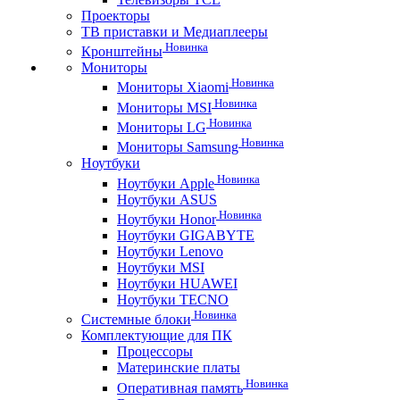
Проекторы
ТВ приставки и Медиаплееры
Новинка
Кронштейны
Мониторы
Новинка
Мониторы Xiaomi
Новинка
Мониторы MSI
Новинка
Мониторы LG
Новинка
Мониторы Samsung
Ноутбуки
Новинка
Ноутбуки Apple
Ноутбуки ASUS
Новинка
Ноутбуки Honor
Ноутбуки GIGABYTE
Ноутбуки Lenovo
Ноутбуки MSI
Ноутбуки HUAWEI
Ноутбуки TECNO
Новинка
Системные блоки
Комплектующие для ПК
Процессоры
Материнские платы
Новинка
Оперативная память