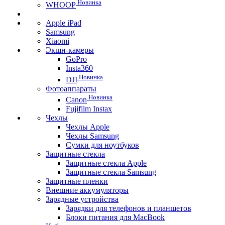
Новинка
WHOOP
Apple iPad
Samsung
Xiaomi
Экшн-камеры
GoPro
Insta360
Новинка
DJI
Фотоаппараты
Новинка
Canon
Fujifilm Instax
Чехлы
Чехлы Apple
Чехлы Samsung
Сумки для ноутбуков
Защитные стекла
Защитные стекла Apple
Защитные стекла Samsung
Защитные пленки
Внешние аккумуляторы
Зарядные устройства
Зарядки для телефонов и планшетов
Блоки питания для MacBook