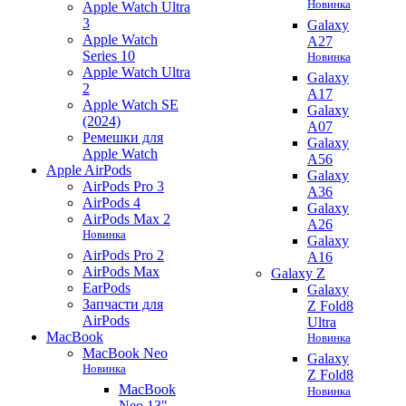
Новинка
Apple Watch Ultra
3
Galaxy
Apple Watch
A27
Series 10
Новинка
Apple Watch Ultra
Galaxy
2
A17
Apple Watch SE
Galaxy
(2024)
A07
Ремешки для
Galaxy
Apple Watch
A56
Apple AirPods
Galaxy
AirPods Pro 3
A36
AirPods 4
Galaxy
AirPods Max 2
A26
Новинка
Galaxy
AirPods Pro 2
A16
AirPods Max
Galaxy Z
EarPods
Galaxy
Запчасти для
Z Fold8
AirPods
Ultra
MacBook
Новинка
MacBook Neo
Galaxy
Новинка
Z Fold8
MacBook
Новинка
Neo 13"