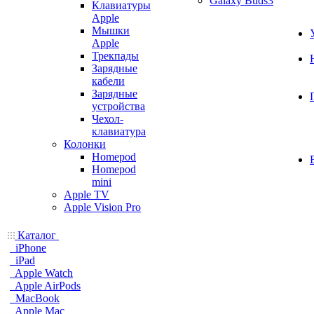
Galaxy Buds3
Клавиатуры
Apple
Мышки
Apple
Трекпады
Зарядные
кабели
Зарядные
устройства
Чехол-
клавиатура
Колонки
Homepod
Homepod
mini
Apple TV
Apple Vision Pro
Каталог
iPhone
iPad
Apple Watch
Apple AirPods
MacBook
Apple Mac