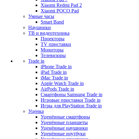
Xiaomi Redmi Pad 2
Xiaomi POCO Pad
Умные часы
Smart Band
Наушники
ТВ и видеотехника
Проекторы
TV приставки
Мониторы
Телевизоры
Trade in
iPhone Trade in
iPad Trade in
iMac Trade in
Apple Watch Trade in
AirPods Trade in
Смартфоны Samsung Trade in
Игровые приставки Trade in
Игры для PlayStation Trade in
Уценка
Уценённые смартфоны
Уценённые планшеты
Уценённые наушники
Уценённые ноутбуки