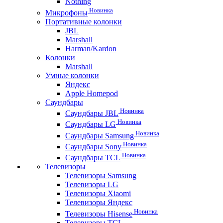
Nothing
Новинка
Микрофоны
Портативные колонки
JBL
Marshall
Harman/Kardon
Колонки
Marshall
Умные колонки
Яндекс
Apple Homepod
Саундбары
Новинка
Саундбары JBL
Новинка
Саундбары LG
Новинка
Саундбары Samsung
Новинка
Саундбары Sony
Новинка
Саундбары TCL
Телевизоры
Телевизоры Samsung
Телевизоры LG
Телевизоры Xiaomi
Телевизоры Яндекс
Новинка
Телевизоры Hisense
Телевизоры TCL