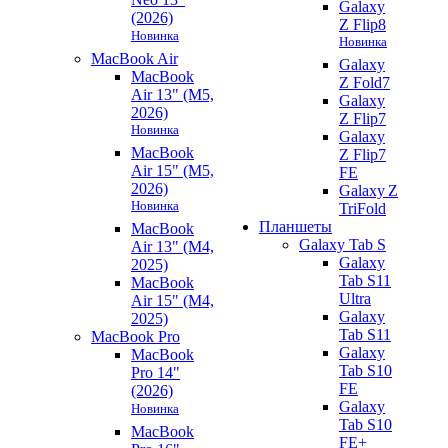
Galaxy
(2026)
Z Flip8
Новинка
Новинка
MacBook Air
Galaxy
MacBook
Z Fold7
Air 13" (M5,
Galaxy
2026)
Z Flip7
Новинка
Galaxy
MacBook
Z Flip7
Air 15" (M5,
FE
2026)
Galaxy Z
Новинка
TriFold
Планшеты
MacBook
Galaxy Tab S
Air 13" (M4,
Galaxy
2025)
Tab S11
MacBook
Ultra
Air 15" (M4,
Galaxy
2025)
Tab S11
MacBook Pro
Galaxy
MacBook
Tab S10
Pro 14"
FE
(2026)
Galaxy
Новинка
Tab S10
MacBook
FE+