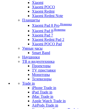
Xiaomi
Xiaomi POCO
Xiaomi Redmi
Xiaomi Redmi Note
Планшеты
Новинка
Xiaomi Pad 8 Pro
Новинка
Xiaomi Pad 8
Xiaomi Pad 7
Xiaomi Redmi Pad 2
Xiaomi POCO Pad
Умные часы
Smart Band
Наушники
ТВ и видеотехника
Проекторы
TV приставки
Мониторы
Телевизоры
Trade in
iPhone Trade in
iPad Trade in
iMac Trade in
Apple Watch Trade in
AirPods Trade in