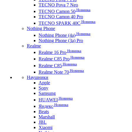
TECNO Pova 7 Neo
Новинка
TECNO Camon 50
TECNO Camon 40 Pro
Новинка
TECNO SPARK 40C
Nothing Phone
Новинка
Nothing Phone (4a)
Nothing Phone (3a) Pro
Realme
Новинка
Realme 16 Pro
Новинка
Realme C85 Pro
Новинка
Realme C85
Новинка
Realme Note 70
Наушники
Apple
Sony
Samsung
Новинка
HUAWEI
Новинка
Яндекс
Beats
Marshall
JBL
Xiaomi