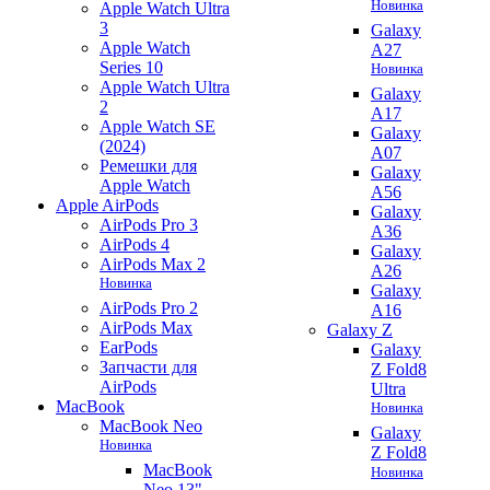
Новинка
Apple Watch Ultra
3
Galaxy
Apple Watch
A27
Series 10
Новинка
Apple Watch Ultra
Galaxy
2
A17
Apple Watch SE
Galaxy
(2024)
A07
Ремешки для
Galaxy
Apple Watch
A56
Apple AirPods
Galaxy
AirPods Pro 3
A36
AirPods 4
Galaxy
AirPods Max 2
A26
Новинка
Galaxy
AirPods Pro 2
A16
AirPods Max
Galaxy Z
EarPods
Galaxy
Запчасти для
Z Fold8
AirPods
Ultra
MacBook
Новинка
MacBook Neo
Galaxy
Новинка
Z Fold8
MacBook
Новинка
Neo 13"