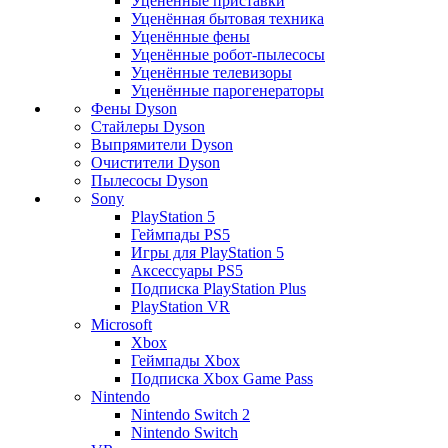
Уценённые приставки
Уценённая бытовая техника
Уценённые фены
Уценённые робот-пылесосы
Уценённые телевизоры
Уценённые парогенераторы
Фены Dyson
Стайлеры Dyson
Выпрямители Dyson
Очистители Dyson
Пылесосы Dyson
Sony
PlayStation 5
Геймпады PS5
Игры для PlayStation 5
Аксессуары PS5
Подписка PlayStation Plus
PlayStation VR
Microsoft
Xbox
Геймпады Xbox
Подписка Xbox Game Pass
Nintendo
Nintendo Switch 2
Nintendo Switch