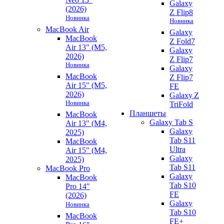
Galaxy
(2026)
Z Flip8
Новинка
Новинка
MacBook Air
Galaxy
MacBook
Z Fold7
Air 13" (M5,
Galaxy
2026)
Z Flip7
Новинка
Galaxy
MacBook
Z Flip7
Air 15" (M5,
FE
2026)
Galaxy Z
Новинка
TriFold
Планшеты
MacBook
Galaxy Tab S
Air 13" (M4,
Galaxy
2025)
Tab S11
MacBook
Ultra
Air 15" (M4,
Galaxy
2025)
Tab S11
MacBook Pro
Galaxy
MacBook
Tab S10
Pro 14"
FE
(2026)
Galaxy
Новинка
Tab S10
MacBook
FE+