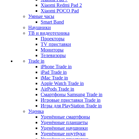
Xiaomi Redmi Pad 2
Xiaomi POCO Pad
Умные часы
Smart Band
Наушники
ТВ и видеотехника
Проекторы
TV приставки
Мониторы
Телевизоры
Trade in
iPhone Trade in
iPad Trade in
iMac Trade in
Apple Watch Trade in
AirPods Trade in
Смартфоны Samsung Trade in
Игровые приставки Trade in
Игры для PlayStation Trade in
Уценка
Уценённые смартфоны
Уценённые планшеты
Уценённые наушники
Уценённые ноутбуки