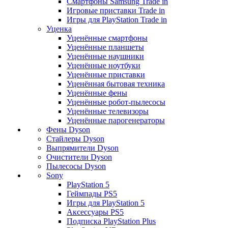
Смартфоны Samsung Trade in
Игровые приставки Trade in
Игры для PlayStation Trade in
Уценка
Уценённые смартфоны
Уценённые планшеты
Уценённые наушники
Уценённые ноутбуки
Уценённые приставки
Уценённая бытовая техника
Уценённые фены
Уценённые робот-пылесосы
Уценённые телевизоры
Уценённые парогенераторы
Фены Dyson
Стайлеры Dyson
Выпрямители Dyson
Очистители Dyson
Пылесосы Dyson
Sony
PlayStation 5
Геймпады PS5
Игры для PlayStation 5
Аксессуары PS5
Подписка PlayStation Plus