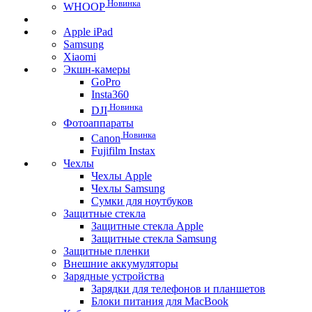
Новинка
WHOOP
Apple iPad
Samsung
Xiaomi
Экшн-камеры
GoPro
Insta360
Новинка
DJI
Фотоаппараты
Новинка
Canon
Fujifilm Instax
Чехлы
Чехлы Apple
Чехлы Samsung
Сумки для ноутбуков
Защитные стекла
Защитные стекла Apple
Защитные стекла Samsung
Защитные пленки
Внешние аккумуляторы
Зарядные устройства
Зарядки для телефонов и планшетов
Блоки питания для MacBook