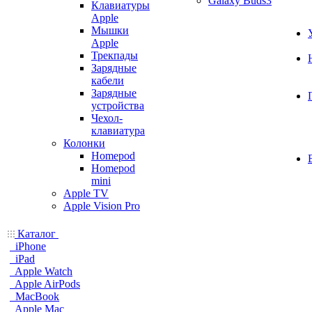
Galaxy Buds3
Клавиатуры
Apple
Мышки
Apple
Трекпады
Зарядные
кабели
Зарядные
устройства
Чехол-
клавиатура
Колонки
Homepod
Homepod
mini
Apple TV
Apple Vision Pro
Каталог
iPhone
iPad
Apple Watch
Apple AirPods
MacBook
Apple Mac