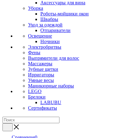
Аксессуары для вина
Уборка
Роботы-мойщики окон
Швабры
Уход за одеждой
Отпариватели
Освещение
Ночники
Электробритвы
Фены
Выпрямители для волос
Массажеры
Зубные щетки
Ирригаторы
Умные весы
Маникюрные наборы
LEGO
Брелоки
LABUBU
Сертификаты
Сравнение
0