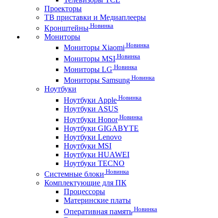
Проекторы
ТВ приставки и Медиаплееры
Новинка
Кронштейны
Мониторы
Новинка
Мониторы Xiaomi
Новинка
Мониторы MSI
Новинка
Мониторы LG
Новинка
Мониторы Samsung
Ноутбуки
Новинка
Ноутбуки Apple
Ноутбуки ASUS
Новинка
Ноутбуки Honor
Ноутбуки GIGABYTE
Ноутбуки Lenovo
Ноутбуки MSI
Ноутбуки HUAWEI
Ноутбуки TECNO
Новинка
Системные блоки
Комплектующие для ПК
Процессоры
Материнские платы
Новинка
Оперативная память