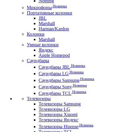
Nothing
Новинка
Микрофоны
Портативные колонки
JBL
Marshall
Harman/Kardon
Колонки
Marshall
Умные колонки
Яндекс
Apple Homepod
Саундбары
Новинка
Саундбары JBL
Новинка
Саундбары LG
Новинка
Саундбары Samsung
Новинка
Саундбары Sony
Новинка
Саундбары TCL
Телевизоры
Телевизоры Samsung
Телевизоры LG
Телевизоры Xiaomi
Телевизоры Яндекс
Новинка
Телевизоры Hisense
Телевизоры TCL