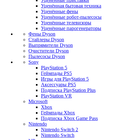
Уценённые приставки
Уценённая бытовая техника
Уценённые фены
Уценённые робот-пылесосы
Уценённые телевизоры
Уценённые парогенераторы
Фены Dyson
Стайлеры Dyson
Выпрямители Dyson
Очистители Dyson
Пылесосы Dyson
Sony
PlayStation 5
Геймпады PS5
Игры для PlayStation 5
Аксессуары PS5
Подписка PlayStation Plus
PlayStation VR
Microsoft
Xbox
Геймпады Xbox
Подписка Xbox Game Pass
Nintendo
Nintendo Switch 2
Nintendo Switch