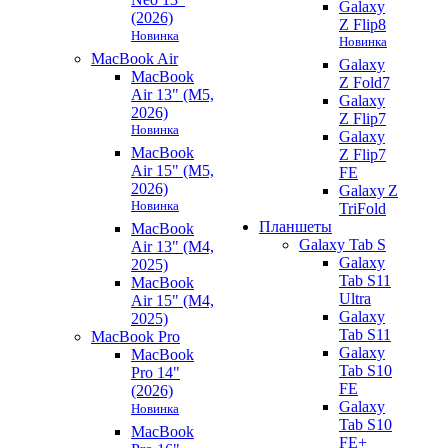
Galaxy
(2026)
Z Flip8
Новинка
Новинка
MacBook Air
Galaxy
MacBook
Z Fold7
Air 13" (M5,
Galaxy
2026)
Z Flip7
Новинка
Galaxy
MacBook
Z Flip7
Air 15" (M5,
FE
2026)
Galaxy Z
Новинка
TriFold
Планшеты
MacBook
Galaxy Tab S
Air 13" (M4,
Galaxy
2025)
Tab S11
MacBook
Ultra
Air 15" (M4,
Galaxy
2025)
Tab S11
MacBook Pro
Galaxy
MacBook
Tab S10
Pro 14"
FE
(2026)
Galaxy
Новинка
Tab S10
MacBook
FE+