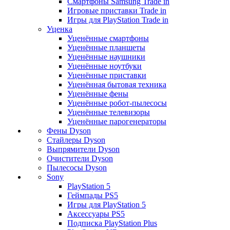
Смартфоны Samsung Trade in
Игровые приставки Trade in
Игры для PlayStation Trade in
Уценка
Уценённые смартфоны
Уценённые планшеты
Уценённые наушники
Уценённые ноутбуки
Уценённые приставки
Уценённая бытовая техника
Уценённые фены
Уценённые робот-пылесосы
Уценённые телевизоры
Уценённые парогенераторы
Фены Dyson
Стайлеры Dyson
Выпрямители Dyson
Очистители Dyson
Пылесосы Dyson
Sony
PlayStation 5
Геймпады PS5
Игры для PlayStation 5
Аксессуары PS5
Подписка PlayStation Plus