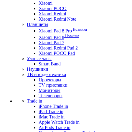
Xiaomi
Xiaomi POCO
Xiaomi Redmi
Xiaomi Redmi Note
Планшеты
Новинка
Xiaomi Pad 8 Pro
Новинка
Xiaomi Pad 8
Xiaomi Pad 7
Xiaomi Redmi Pad 2
Xiaomi POCO Pad
Умные часы
Smart Band
Наушники
ТВ и видеотехника
Проекторы
TV приставки
Мониторы
Телевизоры
Trade in
iPhone Trade in
iPad Trade in
iMac Trade in
Apple Watch Trade in
AirPods Trade in