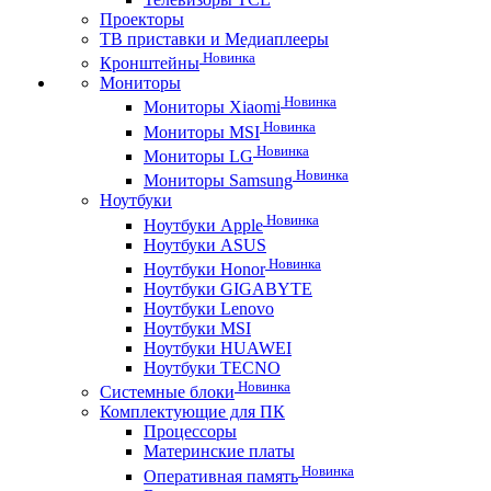
Проекторы
ТВ приставки и Медиаплееры
Новинка
Кронштейны
Мониторы
Новинка
Мониторы Xiaomi
Новинка
Мониторы MSI
Новинка
Мониторы LG
Новинка
Мониторы Samsung
Ноутбуки
Новинка
Ноутбуки Apple
Ноутбуки ASUS
Новинка
Ноутбуки Honor
Ноутбуки GIGABYTE
Ноутбуки Lenovo
Ноутбуки MSI
Ноутбуки HUAWEI
Ноутбуки TECNO
Новинка
Системные блоки
Комплектующие для ПК
Процессоры
Материнские платы
Новинка
Оперативная память