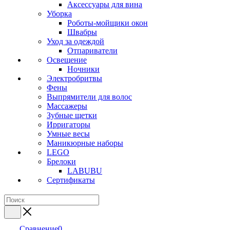
Аксессуары для вина
Уборка
Роботы-мойщики окон
Швабры
Уход за одеждой
Отпариватели
Освещение
Ночники
Электробритвы
Фены
Выпрямители для волос
Массажеры
Зубные щетки
Ирригаторы
Умные весы
Маникюрные наборы
LEGO
Брелоки
LABUBU
Сертификаты
Сравнение
0