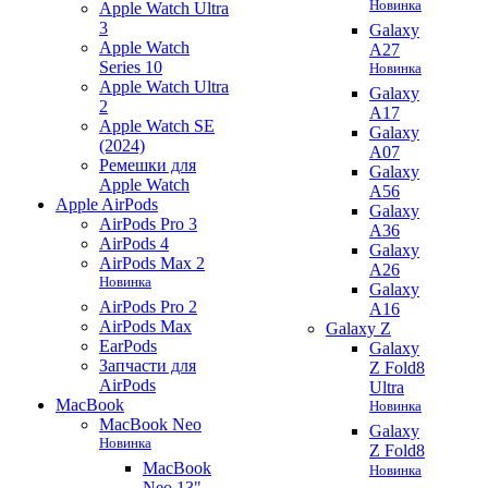
Новинка
Apple Watch Ultra
3
Galaxy
Apple Watch
A27
Series 10
Новинка
Apple Watch Ultra
Galaxy
2
A17
Apple Watch SE
Galaxy
(2024)
A07
Ремешки для
Galaxy
Apple Watch
A56
Apple AirPods
Galaxy
AirPods Pro 3
A36
AirPods 4
Galaxy
AirPods Max 2
A26
Новинка
Galaxy
AirPods Pro 2
A16
AirPods Max
Galaxy Z
EarPods
Galaxy
Запчасти для
Z Fold8
AirPods
Ultra
MacBook
Новинка
MacBook Neo
Galaxy
Новинка
Z Fold8
MacBook
Новинка
Neo 13"