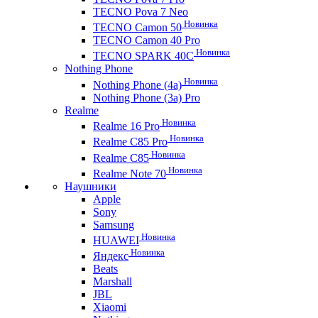
TECNO Pova 7 Neo
Новинка
TECNO Camon 50
TECNO Camon 40 Pro
Новинка
TECNO SPARK 40C
Nothing Phone
Новинка
Nothing Phone (4a)
Nothing Phone (3a) Pro
Realme
Новинка
Realme 16 Pro
Новинка
Realme C85 Pro
Новинка
Realme C85
Новинка
Realme Note 70
Наушники
Apple
Sony
Samsung
Новинка
HUAWEI
Новинка
Яндекс
Beats
Marshall
JBL
Xiaomi