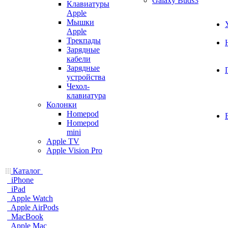
Galaxy Buds3
Клавиатуры
Apple
Мышки
Apple
Трекпады
Зарядные
кабели
Зарядные
устройства
Чехол-
клавиатура
Колонки
Homepod
Homepod
mini
Apple TV
Apple Vision Pro
Каталог
iPhone
iPad
Apple Watch
Apple AirPods
MacBook
Apple Mac