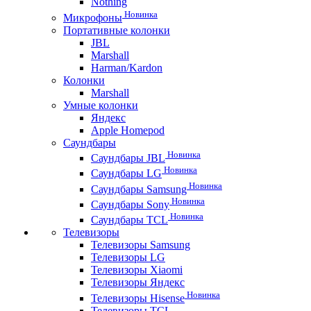
Nothing
Новинка
Микрофоны
Портативные колонки
JBL
Marshall
Harman/Kardon
Колонки
Marshall
Умные колонки
Яндекс
Apple Homepod
Саундбары
Новинка
Саундбары JBL
Новинка
Саундбары LG
Новинка
Саундбары Samsung
Новинка
Саундбары Sony
Новинка
Саундбары TCL
Телевизоры
Телевизоры Samsung
Телевизоры LG
Телевизоры Xiaomi
Телевизоры Яндекс
Новинка
Телевизоры Hisense
Телевизоры TCL