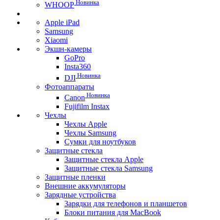
Новинка
WHOOP
Apple iPad
Samsung
Xiaomi
Экшн-камеры
GoPro
Insta360
Новинка
DJI
Фотоаппараты
Новинка
Canon
Fujifilm Instax
Чехлы
Чехлы Apple
Чехлы Samsung
Сумки для ноутбуков
Защитные стекла
Защитные стекла Apple
Защитные стекла Samsung
Защитные пленки
Внешние аккумуляторы
Зарядные устройства
Зарядки для телефонов и планшетов
Блоки питания для MacBook