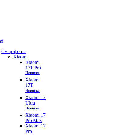
mi
Смартфоны
Xiaomi
Xiaomi
17T Pro
Новинка
Xiaomi
17T
Новинка
Xiaomi 17
Ultra
Новинка
Xiaomi 17
Pro Max
Xiaomi 17
Pro