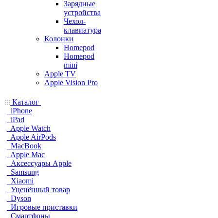
Зарядные
устройства
Чехол-
клавиатура
Колонки
Homepod
Homepod
mini
Apple TV
Apple Vision Pro
Каталог
iPhone
iPad
Apple Watch
Apple AirPods
MacBook
Apple Mac
Аксессуары Apple
Samsung
Xiaomi
Уценённый товар
Dyson
Игровые приставки
Смартфоны