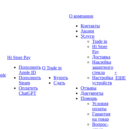
О компании
Контакты
Акции
Услуги
Trade in
Hi Store
Pay
Доставка
Hi Store Pay
Наклейка
Пополнить
защитного
О Trade in
Apple ID
стекла
+
ple
Пополнить
Купить
Настройка
ЕЩЕ
Steam
Сдать
устройств
Оплатить
Отзывы
ChatGPT
Документы
Помощь
Условия
оплаты
Гарантия
на товар
Вопрос-