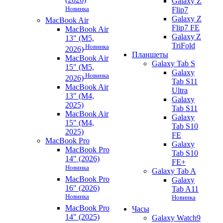
Galaxy Z
Новинка
Flip7
Galaxy Z
MacBook Air
Flip7 FE
MacBook Air
Galaxy Z
13" (M5,
TriFold
Новинка
2026)
Планшеты
MacBook Air
Galaxy Tab S
15" (M5,
Galaxy
Новинка
2026)
Tab S11
MacBook Air
Ultra
13" (M4,
Galaxy
2025)
Tab S11
MacBook Air
Galaxy
15" (M4,
Tab S10
2025)
FE
MacBook Pro
Galaxy
MacBook Pro
Tab S10
14" (2026)
FE+
Новинка
Galaxy Tab A
MacBook Pro
Galaxy
16" (2026)
Tab A11
Новинка
Новинка
MacBook Pro
Часы
14" (2025)
Galaxy Watch9