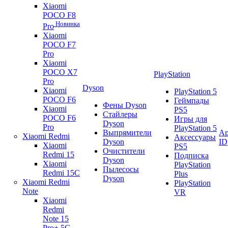
Xiaomi
POCO F8
Новинка
Pro
Xiaomi
POCO F7
Pro
Xiaomi
POCO X7
PlayStation
Pro
Dyson
Xiaomi
PlayStation 5
POCO F6
Геймпады
Фены Dyson
Xiaomi
PS5
Стайлеры
POCO F6
Игры для
Dyson
Pro
PlayStation 5
Выпрямители
Ap
Xiaomi Redmi
Аксессуары
Dyson
ID
Xiaomi
PS5
Очистители
Redmi 15
Подписка
Dyson
Xiaomi
PlayStation
Пылесосы
Redmi 15C
Plus
Dyson
Xiaomi Redmi
PlayStation
Note
VR
Xiaomi
Redmi
Note 15
Pro+ 5G