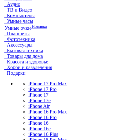
Аудио
ТВ и Видео
Компьютеры
Умные часы
Новинка
Умные очки
Планшеты
Фототехника
Аксессуары
Бытовая техника
Товары для дома
Красота и здоровье
Хобби и развлечения
Подарки
iPhone 17 Pro Max
iPhone 17 Pro
iPhone 17
iPhone 17e
iPhone Air
iPhone 16 Pro Max
iPhone 16 Pro
iPhone 16
iPhone 16e
iPhone 16 Plus
iPhone 15 Pro Max