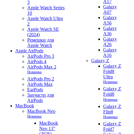
A17
3
Galaxy
Apple Watch Series
A07
10
Galaxy
Apple Watch Ultra
A56
2
Galaxy
Apple Watch SE
A36
(2024)
Galaxy
Ремешки для
A26
Apple Watch
Galaxy
Apple AirPods
A16
AirPods Pro 3
Galaxy Z
AirPods 4
Galaxy Z
AirPods Max 2
Fold8
Новинка
Ultra
AirPods Pro 2
Новинка
AirPods Max
Galaxy Z
EarPods
Fold8
Запчасти для
Новинка
AirPods
MacBook
Galaxy Z
MacBook Neo
Flip8
Новинка
Новинка
MacBook
Galaxy Z
Neo 13"
Fold7
(2026)