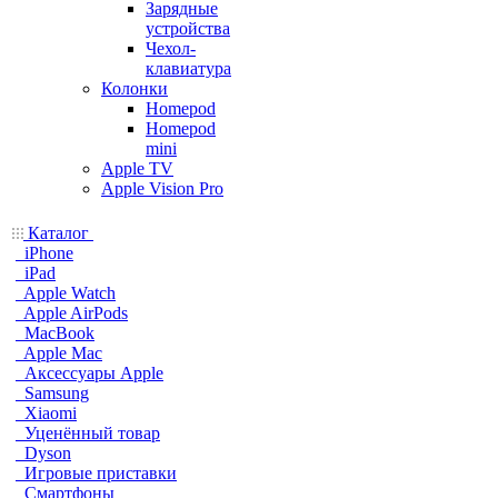
Зарядные
устройства
Чехол-
клавиатура
Колонки
Homepod
Homepod
mini
Apple TV
Apple Vision Pro
Каталог
iPhone
iPad
Apple Watch
Apple AirPods
MacBook
Apple Mac
Аксессуары Apple
Samsung
Xiaomi
Уценённый товар
Dyson
Игровые приставки
Смартфоны