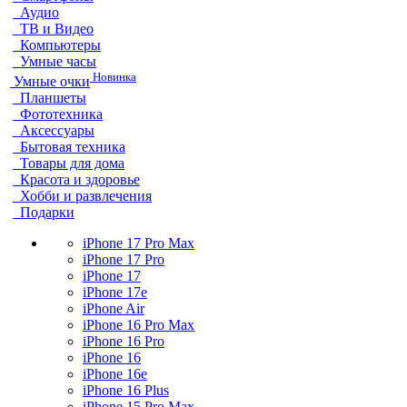
Аудио
ТВ и Видео
Компьютеры
Умные часы
Новинка
Умные очки
Планшеты
Фототехника
Аксессуары
Бытовая техника
Товары для дома
Красота и здоровье
Хобби и развлечения
Подарки
iPhone 17 Pro Max
iPhone 17 Pro
iPhone 17
iPhone 17e
iPhone Air
iPhone 16 Pro Max
iPhone 16 Pro
iPhone 16
iPhone 16e
iPhone 16 Plus
iPhone 15 Pro Max