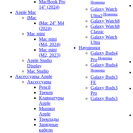
MacBook Pro
Новинка
14" (2024)
Galaxy Watch
Apple Mac
Новинка
Ultra2
iMac
Galaxy Watch8
iMac 24" M4
Galaxy Watch8
(2024)
Classic
Mac mini
Galaxy Watch
Mac mini
Ultra
(M4, 2024)
Наушники
Mac mini
Galaxy Buds4
(M2, 2023)
Новинка
Pro
Apple Studio
Galaxy Buds4
Display
Новинка
Mac Studio
Аксессуары Apple
Galaxy Buds3
Аксессуары
FE
Pencil
Galaxy Buds3
Трекер
Pro
Клавиатуры
Galaxy Buds3
Apple
Мышки
Apple
Трекпады
Зарядные
кабели