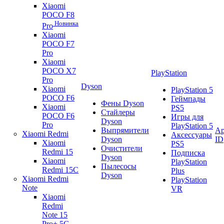
Xiaomi
POCO F8
Новинка
Pro
Xiaomi
POCO F7
Pro
Xiaomi
POCO X7
PlayStation
Pro
Dyson
Xiaomi
PlayStation 5
POCO F6
Геймпады
Фены Dyson
Xiaomi
PS5
Стайлеры
POCO F6
Игры для
Dyson
Pro
PlayStation 5
Выпрямители
Ap
Xiaomi Redmi
Аксессуары
Dyson
ID
Xiaomi
PS5
Очистители
Redmi 15
Подписка
Dyson
Xiaomi
PlayStation
Пылесосы
Redmi 15C
Plus
Dyson
Xiaomi Redmi
PlayStation
Note
VR
Xiaomi
Redmi
Note 15
Pro+ 5G