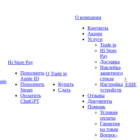
О компании
Контакты
Акции
Услуги
Trade in
Hi Store
Pay
Доставка
Hi Store Pay
Наклейка
Пополнить
защитного
О Trade in
Apple ID
стекла
+
ple
Пополнить
Купить
Настройка
ЕЩЕ
Steam
Сдать
устройств
Оплатить
Отзывы
ChatGPT
Документы
Помощь
Условия
оплаты
Гарантия
на товар
Вопрос-