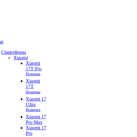
mi
Смартфоны
Xiaomi
Xiaomi
17T Pro
Новинка
Xiaomi
17T
Новинка
Xiaomi 17
Ultra
Новинка
Xiaomi 17
Pro Max
Xiaomi 17
Pro