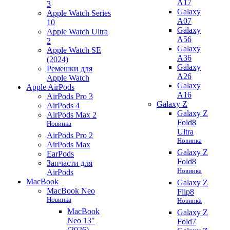
A17
3
Galaxy
Apple Watch Series
A07
10
Galaxy
Apple Watch Ultra
A56
2
Galaxy
Apple Watch SE
A36
(2024)
Galaxy
Ремешки для
A26
Apple Watch
Galaxy
Apple AirPods
A16
AirPods Pro 3
Galaxy Z
AirPods 4
Galaxy Z
AirPods Max 2
Fold8
Новинка
Ultra
AirPods Pro 2
Новинка
AirPods Max
Galaxy Z
EarPods
Fold8
Запчасти для
Новинка
AirPods
MacBook
Galaxy Z
MacBook Neo
Flip8
Новинка
Новинка
MacBook
Galaxy Z
Neo 13"
Fold7
(2026)