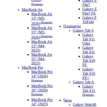
Galaxy Z
Новинка
Flip7
Galaxy Z
MacBook Air
Flip7 FE
MacBook Air
Galaxy Z
13" (M5,
TriFold
Новинка
2026)
Планшеты
MacBook Air
Galaxy Tab S
15" (M5,
Galaxy
Новинка
2026)
Tab S11
MacBook Air
Ultra
13" (M4,
Galaxy
2025)
Tab S11
MacBook Air
Galaxy
15" (M4,
Tab S10
2025)
FE
MacBook Pro
Galaxy
MacBook Pro
Tab S10
14" (2026)
FE+
Новинка
Galaxy Tab A
MacBook Pro
Galaxy
16" (2026)
Tab A11
Новинка
Новинка
MacBook Pro
Часы
14" (2025)
Galaxy Watch9