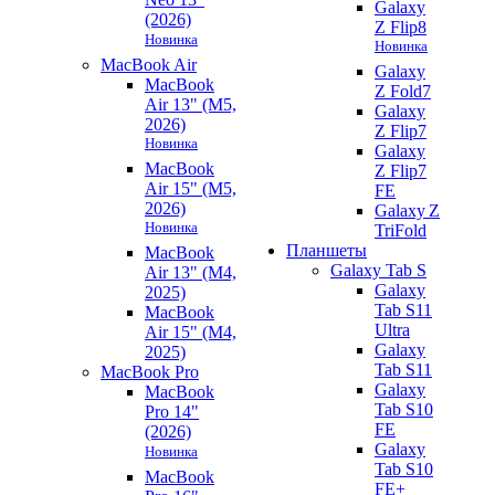
Galaxy
(2026)
Z Flip8
Новинка
Новинка
MacBook Air
Galaxy
MacBook
Z Fold7
Air 13" (M5,
Galaxy
2026)
Z Flip7
Новинка
Galaxy
MacBook
Z Flip7
Air 15" (M5,
FE
2026)
Galaxy Z
Новинка
TriFold
Планшеты
MacBook
Galaxy Tab S
Air 13" (M4,
Galaxy
2025)
Tab S11
MacBook
Ultra
Air 15" (M4,
Galaxy
2025)
Tab S11
MacBook Pro
Galaxy
MacBook
Tab S10
Pro 14"
FE
(2026)
Galaxy
Новинка
Tab S10
MacBook
FE+