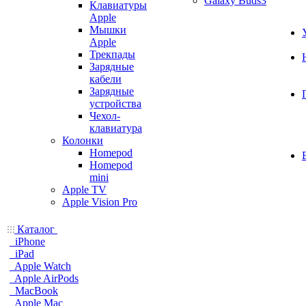
Galaxy Buds3
Клавиатуры
Apple
Мышки
Apple
Трекпады
Зарядные
кабели
Зарядные
устройства
Чехол-
клавиатура
Колонки
Homepod
Homepod
mini
Apple TV
Apple Vision Pro
Каталог
iPhone
iPad
Apple Watch
Apple AirPods
MacBook
Apple Mac