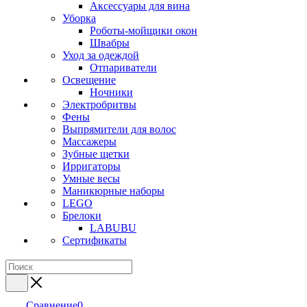
Аксессуары для вина
Уборка
Роботы-мойщики окон
Швабры
Уход за одеждой
Отпариватели
Освещение
Ночники
Электробритвы
Фены
Выпрямители для волос
Массажеры
Зубные щетки
Ирригаторы
Умные весы
Маникюрные наборы
LEGO
Брелоки
LABUBU
Сертификаты
Сравнение
0