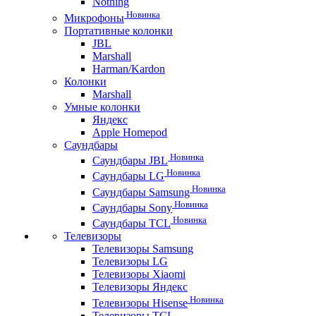
Nothing
Новинка
Микрофоны
Портативные колонки
JBL
Marshall
Harman/Kardon
Колонки
Marshall
Умные колонки
Яндекс
Apple Homepod
Саундбары
Новинка
Саундбары JBL
Новинка
Саундбары LG
Новинка
Саундбары Samsung
Новинка
Саундбары Sony
Новинка
Саундбары TCL
Телевизоры
Телевизоры Samsung
Телевизоры LG
Телевизоры Xiaomi
Телевизоры Яндекс
Новинка
Телевизоры Hisense
Телевизоры TCL