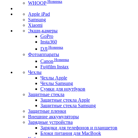
Новинка
WHOOP
Apple iPad
Samsung
Xiaomi
Экшн-камеры
GoPro
Insta360
Новинка
DJI
Фотоаппараты
Новинка
Canon
Fujifilm Instax
Чехлы
Чехлы Apple
Чехлы Samsung
Сумки для ноутбуков
Защитные стекла
Защитные стекла Apple
Защитные стекла Samsung
Защитные пленки
Внешние аккумуляторы
Зарядные устройства
Зарядки для телефонов и планшетов
Блоки питания для MacBook