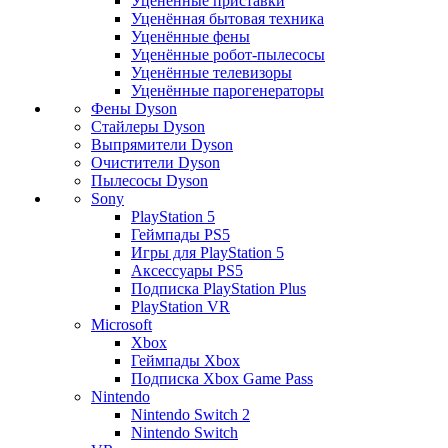
Уценённые приставки
Уценённая бытовая техника
Уценённые фены
Уценённые робот-пылесосы
Уценённые телевизоры
Уценённые парогенераторы
Фены Dyson
Стайлеры Dyson
Выпрямители Dyson
Очистители Dyson
Пылесосы Dyson
Sony
PlayStation 5
Геймпады PS5
Игры для PlayStation 5
Аксессуары PS5
Подписка PlayStation Plus
PlayStation VR
Microsoft
Xbox
Геймпады Xbox
Подписка Xbox Game Pass
Nintendo
Nintendo Switch 2
Nintendo Switch