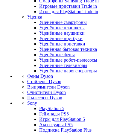
Смартфоны Samsung Trade in
Игровые приставки Trade in
Игры для PlayStation Trade in
Уценка
Уценённые смартфоны
Уценённые планшеты
Уценённые наушники
Уценённые ноутбуки
Уценённые приставки
Уценённая бытовая техника
Уценённые фены
Уценённые робот-пылесосы
Уценённые телевизоры
Уценённые парогенераторы
Фены Dyson
Стайлеры Dyson
Выпрямители Dyson
Очистители Dyson
Пылесосы Dyson
Sony
PlayStation 5
Геймпады PS5
Игры для PlayStation 5
Аксессуары PS5
Подписка PlayStation Plus