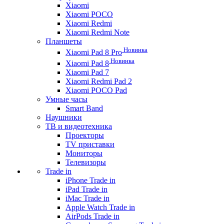
Xiaomi
Xiaomi POCO
Xiaomi Redmi
Xiaomi Redmi Note
Планшеты
Новинка
Xiaomi Pad 8 Pro
Новинка
Xiaomi Pad 8
Xiaomi Pad 7
Xiaomi Redmi Pad 2
Xiaomi POCO Pad
Умные часы
Smart Band
Наушники
ТВ и видеотехника
Проекторы
TV приставки
Мониторы
Телевизоры
Trade in
iPhone Trade in
iPad Trade in
iMac Trade in
Apple Watch Trade in
AirPods Trade in