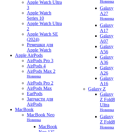
Новинка
Apple Watch Ultra
3
Galaxy
Apple Watch
A27
Series 10
Новинка
Apple Watch Ultra
Galaxy
2
A17
Apple Watch SE
Galaxy
(2024)
A07
Ремешки для
Galaxy
Apple Watch
A56
Apple AirPods
Galaxy
AirPods Pro 3
A36
AirPods 4
Galaxy
AirPods Max 2
A26
Новинка
Galaxy
AirPods Pro 2
A16
AirPods Max
Galaxy Z
EarPods
Galaxy
Запчасти для
Z Fold8
AirPods
Ultra
MacBook
Новинка
MacBook Neo
Galaxy
Новинка
Z Fold8
MacBook
Новинка
Neo 13"