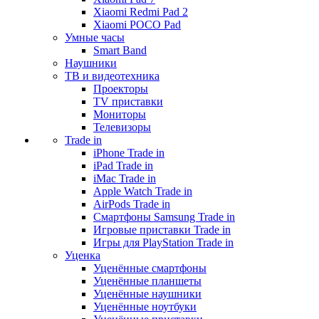
Xiaomi Redmi Pad 2
Xiaomi POCO Pad
Умные часы
Smart Band
Наушники
ТВ и видеотехника
Проекторы
TV приставки
Мониторы
Телевизоры
Trade in
iPhone Trade in
iPad Trade in
iMac Trade in
Apple Watch Trade in
AirPods Trade in
Смартфоны Samsung Trade in
Игровые приставки Trade in
Игры для PlayStation Trade in
Уценка
Уценённые смартфоны
Уценённые планшеты
Уценённые наушники
Уценённые ноутбуки