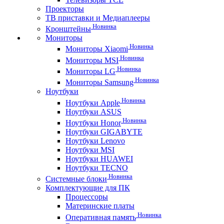
Проекторы
ТВ приставки и Медиаплееры
Новинка
Кронштейны
Мониторы
Новинка
Мониторы Xiaomi
Новинка
Мониторы MSI
Новинка
Мониторы LG
Новинка
Мониторы Samsung
Ноутбуки
Новинка
Ноутбуки Apple
Ноутбуки ASUS
Новинка
Ноутбуки Honor
Ноутбуки GIGABYTE
Ноутбуки Lenovo
Ноутбуки MSI
Ноутбуки HUAWEI
Ноутбуки TECNO
Новинка
Системные блоки
Комплектующие для ПК
Процессоры
Материнские платы
Новинка
Оперативная память