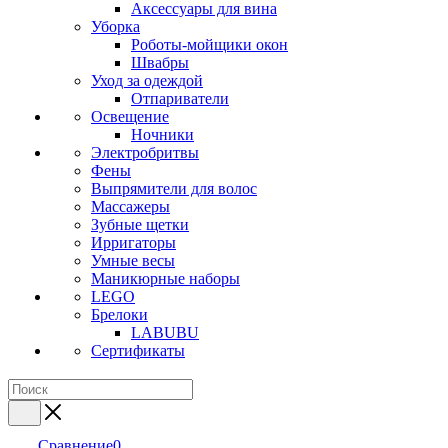
Аксессуары для вина
Уборка
Роботы-мойщики окон
Швабры
Уход за одеждой
Отпариватели
Освещение
Ночники
Электробритвы
Фены
Выпрямители для волос
Массажеры
Зубные щетки
Ирригаторы
Умные весы
Маникюрные наборы
LEGO
Брелоки
LABUBU
Сертификаты
Сравнение
0