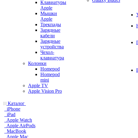
Galaxy Buds3
Клавиатуры
Apple
Мышки
Apple
Трекпады
Зарядные
кабели
Зарядные
устройства
Чехол-
клавиатура
Колонки
Homepod
Homepod
mini
Apple TV
Apple Vision Pro
Каталог
iPhone
iPad
Apple Watch
Apple AirPods
MacBook
Apple Mac