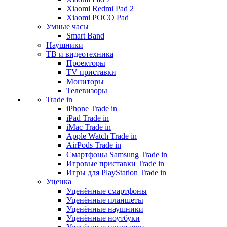
Xiaomi Redmi Pad 2
Xiaomi POCO Pad
Умные часы
Smart Band
Наушники
ТВ и видеотехника
Проекторы
TV приставки
Мониторы
Телевизоры
Trade in
iPhone Trade in
iPad Trade in
iMac Trade in
Apple Watch Trade in
AirPods Trade in
Смартфоны Samsung Trade in
Игровые приставки Trade in
Игры для PlayStation Trade in
Уценка
Уценённые смартфоны
Уценённые планшеты
Уценённые наушники
Уценённые ноутбуки