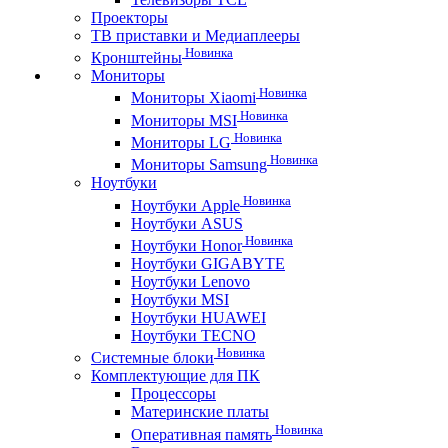
Проекторы
ТВ приставки и Медиаплееры
Новинка
Кронштейны
Мониторы
Новинка
Мониторы Xiaomi
Новинка
Мониторы MSI
Новинка
Мониторы LG
Новинка
Мониторы Samsung
Ноутбуки
Новинка
Ноутбуки Apple
Ноутбуки ASUS
Новинка
Ноутбуки Honor
Ноутбуки GIGABYTE
Ноутбуки Lenovo
Ноутбуки MSI
Ноутбуки HUAWEI
Ноутбуки TECNO
Новинка
Системные блоки
Комплектующие для ПК
Процессоры
Материнские платы
Новинка
Оперативная память