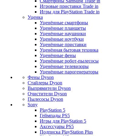
Смартфоны Samsung Trade in
Игровые приставки Trade in
Игры для PlayStation Trade in
Уценка
Уценённые смартфоны
Уценённые планшеты
Уценённые наушники
Уценённые ноутбуки
Уценённые приставки
Уценённая бытовая техника
Уценённые фены
Уценённые робот-пылесосы
Уценённые телевизоры
Уценённые парогенераторы
Фены Dyson
Стайлеры Dyson
Выпрямители Dyson
Очистители Dyson
Пылесосы Dyson
Sony
PlayStation 5
Геймпады PS5
Игры для PlayStation 5
Аксессуары PS5
Подписка PlayStation Plus