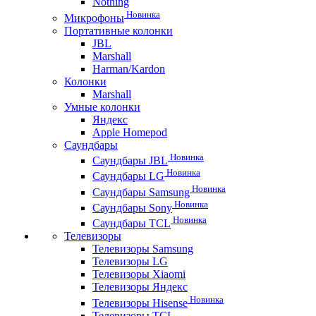
Nothing
Новинка
Микрофоны
Портативные колонки
JBL
Marshall
Harman/Kardon
Колонки
Marshall
Умные колонки
Яндекс
Apple Homepod
Саундбары
Новинка
Саундбары JBL
Новинка
Саундбары LG
Новинка
Саундбары Samsung
Новинка
Саундбары Sony
Новинка
Саундбары TCL
Телевизоры
Телевизоры Samsung
Телевизоры LG
Телевизоры Xiaomi
Телевизоры Яндекс
Новинка
Телевизоры Hisense
Телевизоры TCL