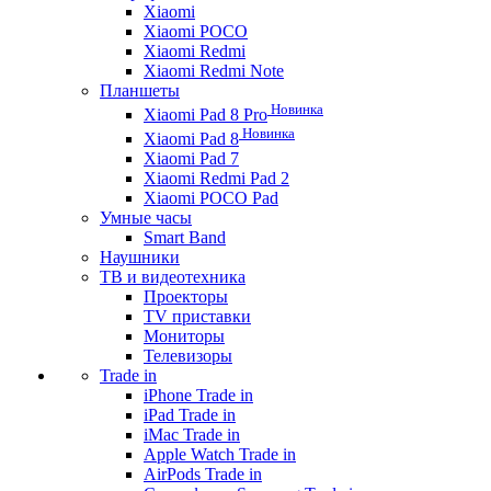
Xiaomi
Xiaomi POCO
Xiaomi Redmi
Xiaomi Redmi Note
Планшеты
Новинка
Xiaomi Pad 8 Pro
Новинка
Xiaomi Pad 8
Xiaomi Pad 7
Xiaomi Redmi Pad 2
Xiaomi POCO Pad
Умные часы
Smart Band
Наушники
ТВ и видеотехника
Проекторы
TV приставки
Мониторы
Телевизоры
Trade in
iPhone Trade in
iPad Trade in
iMac Trade in
Apple Watch Trade in
AirPods Trade in