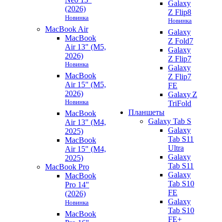
Galaxy
(2026)
Z Flip8
Новинка
Новинка
MacBook Air
Galaxy
MacBook
Z Fold7
Air 13" (M5,
Galaxy
2026)
Z Flip7
Новинка
Galaxy
MacBook
Z Flip7
Air 15" (M5,
FE
2026)
Galaxy Z
Новинка
TriFold
Планшеты
MacBook
Galaxy Tab S
Air 13" (M4,
Galaxy
2025)
Tab S11
MacBook
Ultra
Air 15" (M4,
Galaxy
2025)
Tab S11
MacBook Pro
Galaxy
MacBook
Tab S10
Pro 14"
FE
(2026)
Galaxy
Новинка
Tab S10
MacBook
FE+