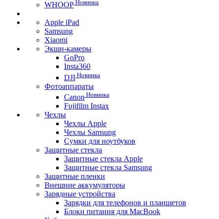
Новинка
WHOOP
Apple iPad
Samsung
Xiaomi
Экшн-камеры
GoPro
Insta360
Новинка
DJI
Фотоаппараты
Новинка
Canon
Fujifilm Instax
Чехлы
Чехлы Apple
Чехлы Samsung
Сумки для ноутбуков
Защитные стекла
Защитные стекла Apple
Защитные стекла Samsung
Защитные пленки
Внешние аккумуляторы
Зарядные устройства
Зарядки для телефонов и планшетов
Блоки питания для MacBook