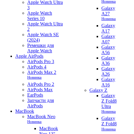
Новинка
Apple Watch Ultra
3
Galaxy
Apple Watch
A27
Series 10
Новинка
Apple Watch Ultra
Galaxy
2
A17
Apple Watch SE
Galaxy
(2024)
A07
Ремешки для
Galaxy
Apple Watch
A56
Apple AirPods
Galaxy
AirPods Pro 3
A36
AirPods 4
Galaxy
AirPods Max 2
A26
Новинка
Galaxy
AirPods Pro 2
A16
AirPods Max
Galaxy Z
EarPods
Galaxy
Запчасти для
Z Fold8
AirPods
Ultra
MacBook
Новинка
MacBook Neo
Galaxy
Новинка
Z Fold8
MacBook
Новинка
Neo 13"