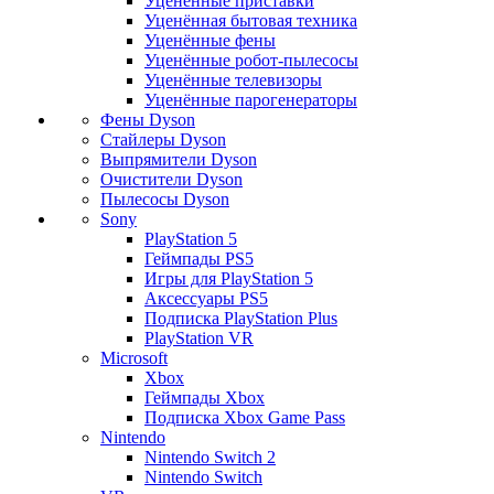
Уценённые приставки
Уценённая бытовая техника
Уценённые фены
Уценённые робот-пылесосы
Уценённые телевизоры
Уценённые парогенераторы
Фены Dyson
Стайлеры Dyson
Выпрямители Dyson
Очистители Dyson
Пылесосы Dyson
Sony
PlayStation 5
Геймпады PS5
Игры для PlayStation 5
Аксессуары PS5
Подписка PlayStation Plus
PlayStation VR
Microsoft
Xbox
Геймпады Xbox
Подписка Xbox Game Pass
Nintendo
Nintendo Switch 2
Nintendo Switch