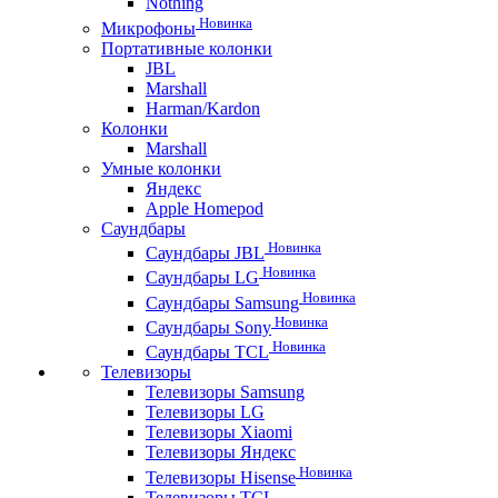
Nothing
Новинка
Микрофоны
Портативные колонки
JBL
Marshall
Harman/Kardon
Колонки
Marshall
Умные колонки
Яндекс
Apple Homepod
Саундбары
Новинка
Саундбары JBL
Новинка
Саундбары LG
Новинка
Саундбары Samsung
Новинка
Саундбары Sony
Новинка
Саундбары TCL
Телевизоры
Телевизоры Samsung
Телевизоры LG
Телевизоры Xiaomi
Телевизоры Яндекс
Новинка
Телевизоры Hisense
Телевизоры TCL