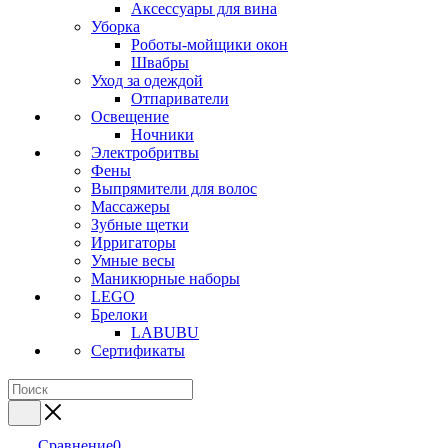
Аксессуары для вина
Уборка
Роботы-мойщики окон
Швабры
Уход за одеждой
Отпариватели
Освещение
Ночники
Электробритвы
Фены
Выпрямители для волос
Массажеры
Зубные щетки
Ирригаторы
Умные весы
Маникюрные наборы
LEGO
Брелоки
LABUBU
Сертификаты
Сравнение
0