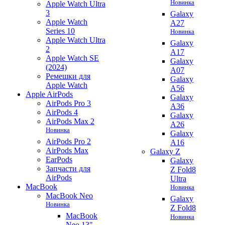
Новинка
Apple Watch Ultra
3
Galaxy
Apple Watch
A27
Series 10
Новинка
Apple Watch Ultra
Galaxy
2
A17
Apple Watch SE
Galaxy
(2024)
A07
Ремешки для
Galaxy
Apple Watch
A56
Apple AirPods
Galaxy
AirPods Pro 3
A36
AirPods 4
Galaxy
AirPods Max 2
A26
Новинка
Galaxy
AirPods Pro 2
A16
AirPods Max
Galaxy Z
EarPods
Galaxy
Запчасти для
Z Fold8
AirPods
Ultra
MacBook
Новинка
MacBook Neo
Galaxy
Новинка
Z Fold8
MacBook
Новинка
Neo 13"