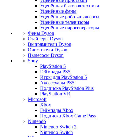
Уценённые приставки
Уценённая бытовая техника
Уценённые фены
Уценённые робот-пылесосы
Уценённые телевизоры
Уценённые парогенераторы
Фены Dyson
Стайлеры Dyson
Выпрямители Dyson
Очистители Dyson
Пылесосы Dyson
Sony
PlayStation 5
Геймпады PS5
Игры для PlayStation 5
Аксессуары PS5
Подписка PlayStation Plus
PlayStation VR
Microsoft
Xbox
Геймпады Xbox
Подписка Xbox Game Pass
Nintendo
Nintendo Switch 2
Nintendo Switch