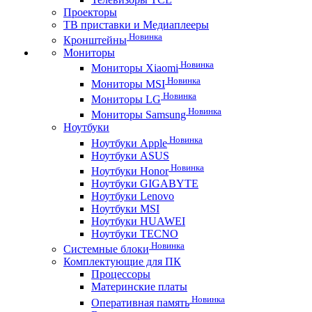
Проекторы
ТВ приставки и Медиаплееры
Новинка
Кронштейны
Мониторы
Новинка
Мониторы Xiaomi
Новинка
Мониторы MSI
Новинка
Мониторы LG
Новинка
Мониторы Samsung
Ноутбуки
Новинка
Ноутбуки Apple
Ноутбуки ASUS
Новинка
Ноутбуки Honor
Ноутбуки GIGABYTE
Ноутбуки Lenovo
Ноутбуки MSI
Ноутбуки HUAWEI
Ноутбуки TECNO
Новинка
Системные блоки
Комплектующие для ПК
Процессоры
Материнские платы
Новинка
Оперативная память