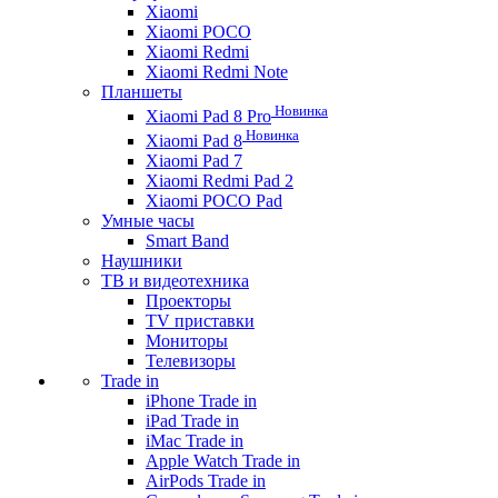
Xiaomi
Xiaomi POCO
Xiaomi Redmi
Xiaomi Redmi Note
Планшеты
Новинка
Xiaomi Pad 8 Pro
Новинка
Xiaomi Pad 8
Xiaomi Pad 7
Xiaomi Redmi Pad 2
Xiaomi POCO Pad
Умные часы
Smart Band
Наушники
ТВ и видеотехника
Проекторы
TV приставки
Мониторы
Телевизоры
Trade in
iPhone Trade in
iPad Trade in
iMac Trade in
Apple Watch Trade in
AirPods Trade in