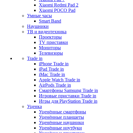
Xiaomi Redmi Pad 2
Xiaomi POCO Pad
Умные часы
Smart Band
Наушники
ТВ и видеотехника
Проекторы
TV приставки
Мониторы
Телевизоры
Trade in
iPhone Trade in
iPad Trade in
iMac Trade in
Apple Watch Trade in
AirPods Trade in
Смартфоны Samsung Trade in
Игровые приставки Trade in
Игры для PlayStation Trade in
Уценка
Уценённые смартфоны
Уценённые планшеты
Уценённые наушники
Уценённые ноутбуки