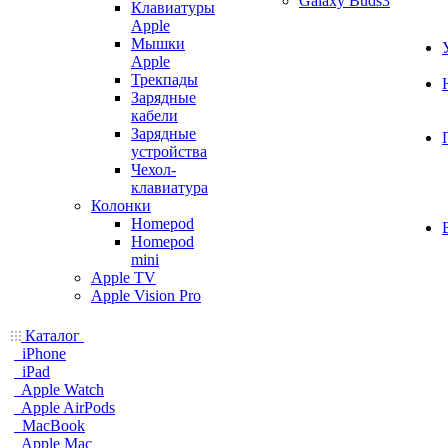
Galaxy Buds3
Клавиатуры
Apple
Мышки
Apple
Трекпады
Зарядные
кабели
Зарядные
устройства
Чехол-
клавиатура
Колонки
Homepod
Homepod
mini
Apple TV
Apple Vision Pro
Каталог
iPhone
iPad
Apple Watch
Apple AirPods
MacBook
Apple Mac