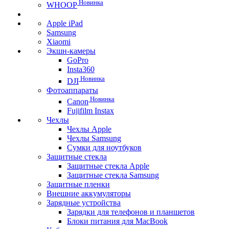
Новинка
WHOOP
Apple iPad
Samsung
Xiaomi
Экшн-камеры
GoPro
Insta360
Новинка
DJI
Фотоаппараты
Новинка
Canon
Fujifilm Instax
Чехлы
Чехлы Apple
Чехлы Samsung
Сумки для ноутбуков
Защитные стекла
Защитные стекла Apple
Защитные стекла Samsung
Защитные пленки
Внешние аккумуляторы
Зарядные устройства
Зарядки для телефонов и планшетов
Блоки питания для MacBook