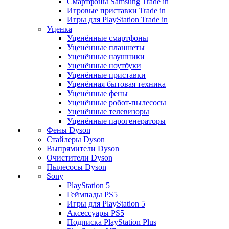
Смартфоны Samsung Trade in
Игровые приставки Trade in
Игры для PlayStation Trade in
Уценка
Уценённые смартфоны
Уценённые планшеты
Уценённые наушники
Уценённые ноутбуки
Уценённые приставки
Уценённая бытовая техника
Уценённые фены
Уценённые робот-пылесосы
Уценённые телевизоры
Уценённые парогенераторы
Фены Dyson
Стайлеры Dyson
Выпрямители Dyson
Очистители Dyson
Пылесосы Dyson
Sony
PlayStation 5
Геймпады PS5
Игры для PlayStation 5
Аксессуары PS5
Подписка PlayStation Plus