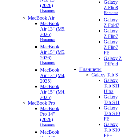
Galaxy
(2026)
Z Flip8
Новинка
Новинка
MacBook Air
Galaxy
MacBook
Z Fold7
Air 13" (M5,
Galaxy
2026)
Z Flip7
Новинка
Galaxy
MacBook
Z Flip7
Air 15" (M5,
FE
2026)
Galaxy Z
Новинка
TriFold
Планшеты
MacBook
Galaxy Tab S
Air 13" (M4,
Galaxy
2025)
Tab S11
MacBook
Ultra
Air 15" (M4,
Galaxy
2025)
Tab S11
MacBook Pro
Galaxy
MacBook
Tab S10
Pro 14"
FE
(2026)
Galaxy
Новинка
Tab S10
MacBook
FE+