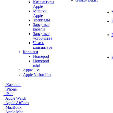
Galaxy Buds3
Клавиатуры
Apple
Мышки
Apple
Трекпады
Зарядные
кабели
Зарядные
устройства
Чехол-
клавиатура
Колонки
Homepod
Homepod
mini
Apple TV
Apple Vision Pro
Каталог
iPhone
iPad
Apple Watch
Apple AirPods
MacBook
Apple Mac