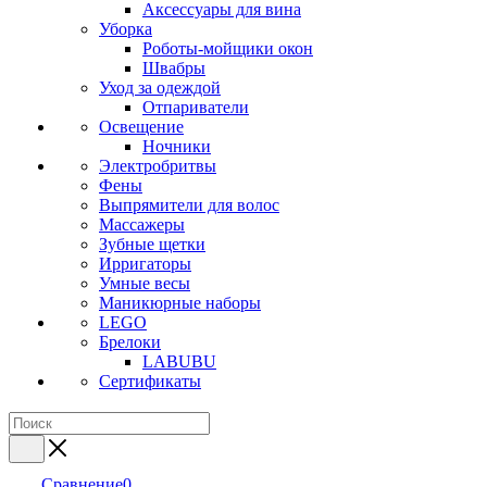
Аксессуары для вина
Уборка
Роботы-мойщики окон
Швабры
Уход за одеждой
Отпариватели
Освещение
Ночники
Электробритвы
Фены
Выпрямители для волос
Массажеры
Зубные щетки
Ирригаторы
Умные весы
Маникюрные наборы
LEGO
Брелоки
LABUBU
Сертификаты
Сравнение
0