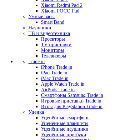
Xiaomi Redmi Pad 2
Xiaomi POCO Pad
Умные часы
Smart Band
Наушники
ТВ и видеотехника
Проекторы
TV приставки
Мониторы
Телевизоры
Trade in
iPhone Trade in
iPad Trade in
iMac Trade in
Apple Watch Trade in
AirPods Trade in
Смартфоны Samsung Trade in
Игровые приставки Trade in
Игры для PlayStation Trade in
Уценка
Уценённые смартфоны
Уценённые планшеты
Уценённые наушники
Уценённые ноутбуки