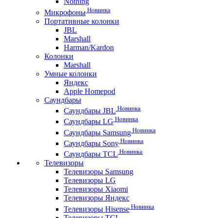
Nothing
Новинка
Микрофоны
Портативные колонки
JBL
Marshall
Harman/Kardon
Колонки
Marshall
Умные колонки
Яндекс
Apple Homepod
Саундбары
Новинка
Саундбары JBL
Новинка
Саундбары LG
Новинка
Саундбары Samsung
Новинка
Саундбары Sony
Новинка
Саундбары TCL
Телевизоры
Телевизоры Samsung
Телевизоры LG
Телевизоры Xiaomi
Телевизоры Яндекс
Новинка
Телевизоры Hisense
Телевизоры TCL