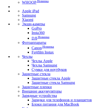
Новинка
WHOOP
Apple iPad
Samsung
Xiaomi
Экшн-камеры
GoPro
Insta360
Новинка
DJI
Фотоаппараты
Новинка
Canon
Fujifilm Instax
Чехлы
Чехлы Apple
Чехлы Samsung
Сумки для ноутбуков
Защитные стекла
Защитные стекла Apple
Защитные стекла Samsung
Защитные пленки
Внешние аккумуляторы
Зарядные устройства
Зарядки для телефонов и планшетов
Блоки питания для MacBook