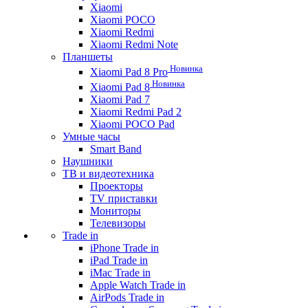
Xiaomi
Xiaomi POCO
Xiaomi Redmi
Xiaomi Redmi Note
Планшеты
Новинка
Xiaomi Pad 8 Pro
Новинка
Xiaomi Pad 8
Xiaomi Pad 7
Xiaomi Redmi Pad 2
Xiaomi POCO Pad
Умные часы
Smart Band
Наушники
ТВ и видеотехника
Проекторы
TV приставки
Мониторы
Телевизоры
Trade in
iPhone Trade in
iPad Trade in
iMac Trade in
Apple Watch Trade in
AirPods Trade in