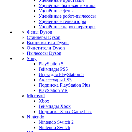
Уценённые приставки
Уценённая бытовая техника
Уценённые фены
Уценённые робот-пылесосы
Уценённые телевизоры
Уценённые парогенераторы
Фены Dyson
Стайлеры Dyson
Выпрямители Dyson
Очистители Dyson
Пылесосы Dyson
Sony
PlayStation 5
Геймпады PS5
Игры для PlayStation 5
Аксессуары PS5
Подписка PlayStation Plus
PlayStation VR
Microsoft
Xbox
Геймпады Xbox
Подписка Xbox Game Pass
Nintendo
Nintendo Switch 2
Nintendo Switch