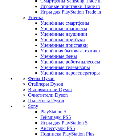
Смартфоны Samsung Trade in
Игровые приставки Trade in
Игры для PlayStation Trade in
Уценка
Уценённые смартфоны
Уценённые планшеты
Уценённые наушники
Уценённые ноутбуки
Уценённые приставки
Уценённая бытовая техника
Уценённые фены
Уценённые робот-пылесосы
Уценённые телевизоры
Уценённые парогенераторы
Фены Dyson
Стайлеры Dyson
Выпрямители Dyson
Очистители Dyson
Пылесосы Dyson
Sony
PlayStation 5
Геймпады PS5
Игры для PlayStation 5
Аксессуары PS5
Подписка PlayStation Plus