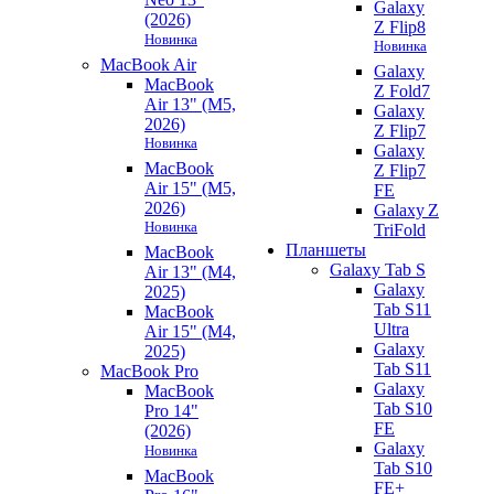
Galaxy
(2026)
Z Flip8
Новинка
Новинка
MacBook Air
Galaxy
MacBook
Z Fold7
Air 13" (M5,
Galaxy
2026)
Z Flip7
Новинка
Galaxy
MacBook
Z Flip7
Air 15" (M5,
FE
2026)
Galaxy Z
Новинка
TriFold
Планшеты
MacBook
Galaxy Tab S
Air 13" (M4,
Galaxy
2025)
Tab S11
MacBook
Ultra
Air 15" (M4,
Galaxy
2025)
Tab S11
MacBook Pro
Galaxy
MacBook
Tab S10
Pro 14"
FE
(2026)
Galaxy
Новинка
Tab S10
MacBook
FE+