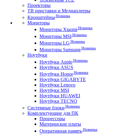
Проекторы
ТВ приставки и Медиаплееры
Новинка
Кронштейны
Мониторы
Новинка
Мониторы Xiaomi
Новинка
Мониторы MSI
Новинка
Мониторы LG
Новинка
Мониторы Samsung
Ноутбуки
Новинка
Ноутбуки Apple
Ноутбуки ASUS
Новинка
Ноутбуки Honor
Ноутбуки GIGABYTE
Ноутбуки Lenovo
Ноутбуки MSI
Ноутбуки HUAWEI
Ноутбуки TECNO
Новинка
Системные блоки
Комплектующие для ПК
Процессоры
Материнские платы
Новинка
Оперативная память