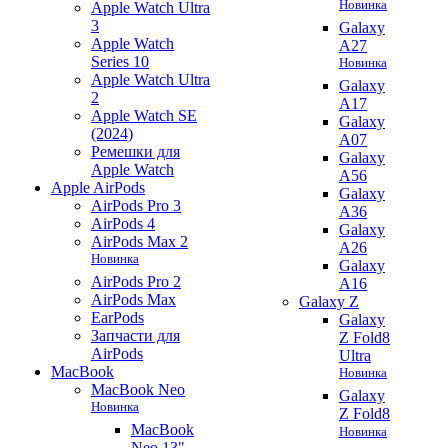
Новинка
Apple Watch Ultra
3
Galaxy
Apple Watch
A27
Series 10
Новинка
Apple Watch Ultra
Galaxy
2
A17
Apple Watch SE
Galaxy
(2024)
A07
Ремешки для
Galaxy
Apple Watch
A56
Apple AirPods
Galaxy
AirPods Pro 3
A36
AirPods 4
Galaxy
AirPods Max 2
A26
Новинка
Galaxy
AirPods Pro 2
A16
AirPods Max
Galaxy Z
EarPods
Galaxy
Запчасти для
Z Fold8
AirPods
Ultra
MacBook
Новинка
MacBook Neo
Galaxy
Новинка
Z Fold8
MacBook
Новинка
Neo 13"