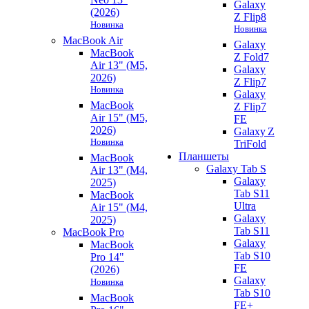
Galaxy
(2026)
Z Flip8
Новинка
Новинка
MacBook Air
Galaxy
MacBook
Z Fold7
Air 13" (M5,
Galaxy
2026)
Z Flip7
Новинка
Galaxy
MacBook
Z Flip7
Air 15" (M5,
FE
2026)
Galaxy Z
Новинка
TriFold
Планшеты
MacBook
Galaxy Tab S
Air 13" (M4,
Galaxy
2025)
Tab S11
MacBook
Ultra
Air 15" (M4,
Galaxy
2025)
Tab S11
MacBook Pro
Galaxy
MacBook
Tab S10
Pro 14"
FE
(2026)
Galaxy
Новинка
Tab S10
MacBook
FE+