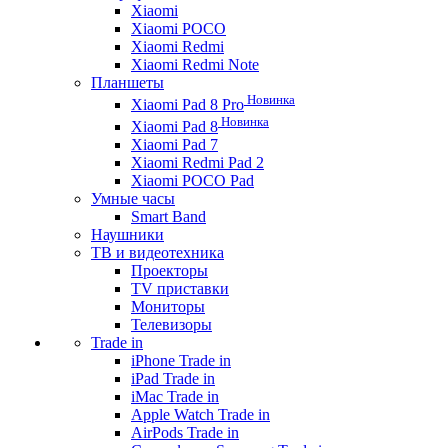
Xiaomi
Xiaomi POCO
Xiaomi Redmi
Xiaomi Redmi Note
Планшеты
Новинка
Xiaomi Pad 8 Pro
Новинка
Xiaomi Pad 8
Xiaomi Pad 7
Xiaomi Redmi Pad 2
Xiaomi POCO Pad
Умные часы
Smart Band
Наушники
ТВ и видеотехника
Проекторы
TV приставки
Мониторы
Телевизоры
Trade in
iPhone Trade in
iPad Trade in
iMac Trade in
Apple Watch Trade in
AirPods Trade in