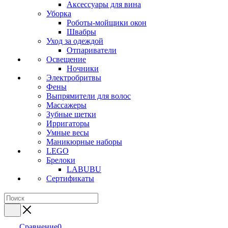
Аксессуары для вина
Уборка
Роботы-мойщики окон
Швабры
Уход за одеждой
Отпариватели
Освещение
Ночники
Электробритвы
Фены
Выпрямители для волос
Массажеры
Зубные щетки
Ирригаторы
Умные весы
Маникюрные наборы
LEGO
Брелоки
LABUBU
Сертификаты
Сравнение
0