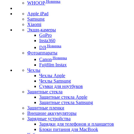
Новинка
WHOOP
Apple iPad
Samsung
Xiaomi
Экшн-камеры
GoPro
Insta360
Новинка
DJI
Фотоаппараты
Новинка
Canon
Fujifilm Instax
Чехлы
Чехлы Apple
Чехлы Samsung
Сумки для ноутбуков
Защитные стекла
Защитные стекла Apple
Защитные стекла Samsung
Защитные пленки
Внешние аккумуляторы
Зарядные устройства
Зарядки для телефонов и планшетов
Блоки питания для MacBook