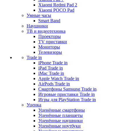
Xiaomi Redmi Pad 2
Xiaomi POCO Pad
Умные часы
Smart Band
Наушники
ТВ и видеотехника
Проекторы
TV приставки
Мониторы
Телевизоры
Trade in
iPhone Trade in
iPad Trade in
iMac Trade in
Apple Watch Trade in
AirPods Trade in
Смартфоны Samsung Trade in
Игровые приставки Trade in
Игры для PlayStation Trade in
Уценка
Уценённые смартфоны
Уценённые планшеты
Уценённые наушники
Уценённые ноутбуки