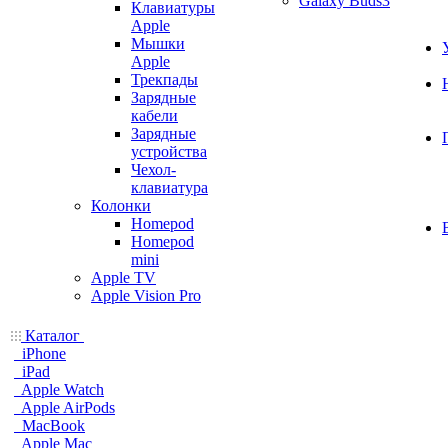
Galaxy Buds3
Клавиатуры
Apple
Мышки
Apple
Трекпады
Зарядные
кабели
Зарядные
устройства
Чехол-
клавиатура
Колонки
Homepod
Homepod
mini
Apple TV
Apple Vision Pro
Каталог
iPhone
iPad
Apple Watch
Apple AirPods
MacBook
Apple Mac