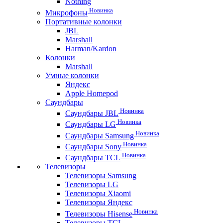
Nothing
Новинка
Микрофоны
Портативные колонки
JBL
Marshall
Harman/Kardon
Колонки
Marshall
Умные колонки
Яндекс
Apple Homepod
Саундбары
Новинка
Саундбары JBL
Новинка
Саундбары LG
Новинка
Саундбары Samsung
Новинка
Саундбары Sony
Новинка
Саундбары TCL
Телевизоры
Телевизоры Samsung
Телевизоры LG
Телевизоры Xiaomi
Телевизоры Яндекс
Новинка
Телевизоры Hisense
Телевизоры TCL