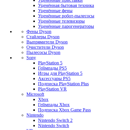
Уценённые приставки
Уценённая бытовая техника
Уценённые фены
Уценённые робот-пылесосы
Уценённые телевизоры
Уценённые парогенераторы
Фены Dyson
Стайлеры Dyson
Выпрямители Dyson
Очистители Dyson
Пылесосы Dyson
Sony
PlayStation 5
Геймпады PS5
Игры для PlayStation 5
Аксессуары PS5
Подписка PlayStation Plus
PlayStation VR
Microsoft
Xbox
Геймпады Xbox
Подписка Xbox Game Pass
Nintendo
Nintendo Switch 2
Nintendo Switch