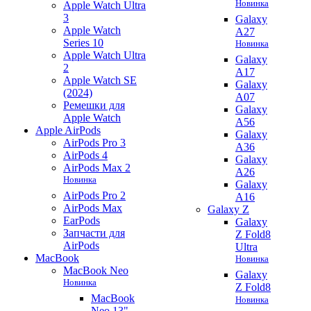
Новинка
Apple Watch Ultra
3
Galaxy
Apple Watch
A27
Series 10
Новинка
Apple Watch Ultra
Galaxy
2
A17
Apple Watch SE
Galaxy
(2024)
A07
Ремешки для
Galaxy
Apple Watch
A56
Apple AirPods
Galaxy
AirPods Pro 3
A36
AirPods 4
Galaxy
AirPods Max 2
A26
Новинка
Galaxy
AirPods Pro 2
A16
AirPods Max
Galaxy Z
EarPods
Galaxy
Запчасти для
Z Fold8
AirPods
Ultra
MacBook
Новинка
MacBook Neo
Galaxy
Новинка
Z Fold8
MacBook
Новинка
Neo 13"