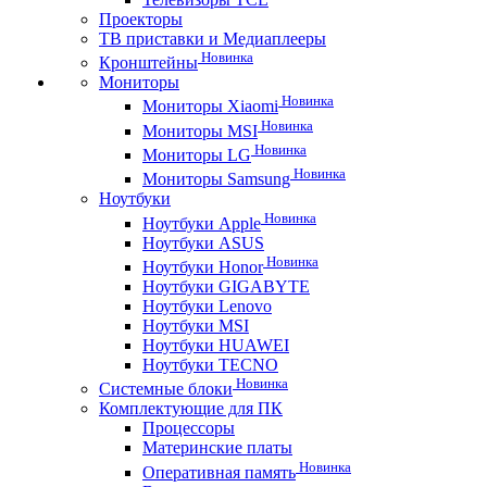
Проекторы
ТВ приставки и Медиаплееры
Новинка
Кронштейны
Мониторы
Новинка
Мониторы Xiaomi
Новинка
Мониторы MSI
Новинка
Мониторы LG
Новинка
Мониторы Samsung
Ноутбуки
Новинка
Ноутбуки Apple
Ноутбуки ASUS
Новинка
Ноутбуки Honor
Ноутбуки GIGABYTE
Ноутбуки Lenovo
Ноутбуки MSI
Ноутбуки HUAWEI
Ноутбуки TECNO
Новинка
Системные блоки
Комплектующие для ПК
Процессоры
Материнские платы
Новинка
Оперативная память