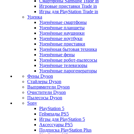
Смартфоны Samsung Trade in
Игровые приставки Trade in
Игры для PlayStation Trade in
Уценка
Уценённые смартфоны
Уценённые планшеты
Уценённые наушники
Уценённые ноутбуки
Уценённые приставки
Уценённая бытовая техника
Уценённые фены
Уценённые робот-пылесосы
Уценённые телевизоры
Уценённые парогенераторы
Фены Dyson
Стайлеры Dyson
Выпрямители Dyson
Очистители Dyson
Пылесосы Dyson
Sony
PlayStation 5
Геймпады PS5
Игры для PlayStation 5
Аксессуары PS5
Подписка PlayStation Plus