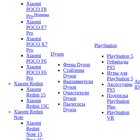
Xiaomi
POCO F8
Новинка
Pro
Xiaomi
POCO F7
Pro
Xiaomi
POCO X7
PlayStation
Pro
Dyson
Xiaomi
PlayStation 5
POCO F6
Геймпады
Фены Dyson
Xiaomi
PS5
Стайлеры
POCO F6
Игры для
Dyson
Pro
PlayStation 5
Выпрямители
Ap
Xiaomi Redmi
Аксессуары
Dyson
ID
Xiaomi
PS5
Очистители
Redmi 15
Подписка
Dyson
Xiaomi
PlayStation
Пылесосы
Redmi 15C
Plus
Dyson
Xiaomi Redmi
PlayStation
Note
VR
Xiaomi
Redmi
Note 15
Pro+ 5G