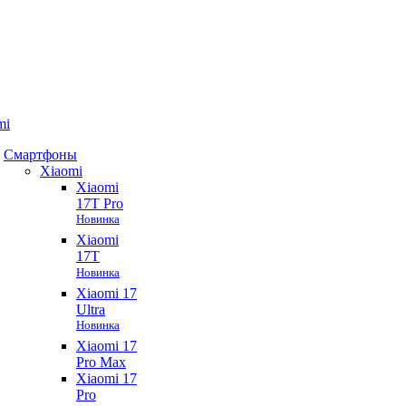
mi
Смартфоны
Xiaomi
Xiaomi
17T Pro
Новинка
Xiaomi
17T
Новинка
Xiaomi 17
Ultra
Новинка
Xiaomi 17
Pro Max
Xiaomi 17
Pro