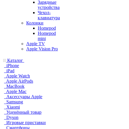
Зарядные
устройства
Чехол-
клавиатура
Колонки
Homepod
Homepod
mini
Apple TV
Apple Vision Pro
Каталог
iPhone
iPad
Apple Watch
Apple AirPods
MacBook
Apple Mac
Аксессуары Apple
Samsung
Xiaomi
Уценённый товар
Dyson
Игровые приставки
Смартфоны