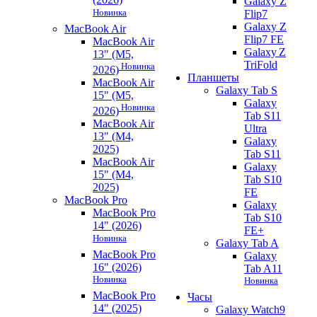
Galaxy Z
Новинка
Flip7
Galaxy Z
MacBook Air
Flip7 FE
MacBook Air
Galaxy Z
13" (M5,
TriFold
Новинка
2026)
Планшеты
MacBook Air
Galaxy Tab S
15" (M5,
Galaxy
Новинка
2026)
Tab S11
MacBook Air
Ultra
13" (M4,
Galaxy
2025)
Tab S11
MacBook Air
Galaxy
15" (M4,
Tab S10
2025)
FE
MacBook Pro
Galaxy
MacBook Pro
Tab S10
14" (2026)
FE+
Новинка
Galaxy Tab A
MacBook Pro
Galaxy
16" (2026)
Tab A11
Новинка
Новинка
MacBook Pro
Часы
14" (2025)
Galaxy Watch9