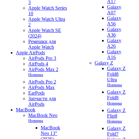
A17
3
Galaxy
Apple Watch Series
A07
10
Galaxy
Apple Watch Ultra
A56
2
Galaxy
Apple Watch SE
A36
(2024)
Galaxy
Ремешки для
A26
Apple Watch
Galaxy
Apple AirPods
A16
AirPods Pro 3
Galaxy Z
AirPods 4
Galaxy Z
AirPods Max 2
Fold8
Новинка
Ultra
AirPods Pro 2
Новинка
AirPods Max
Galaxy Z
EarPods
Fold8
Запчасти для
Новинка
AirPods
MacBook
Galaxy Z
MacBook Neo
Flip8
Новинка
Новинка
MacBook
Galaxy Z
Neo 13"
Fold7
(2026)