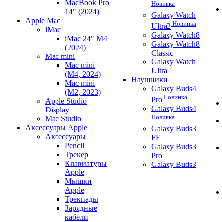
MacBook Pro
Новинка
14" (2024)
Galaxy Watch
Apple Mac
Новинка
Ultra2
iMac
Galaxy Watch8
iMac 24" M4
Galaxy Watch8
(2024)
Classic
Mac mini
Galaxy Watch
Mac mini
Ultra
(M4, 2024)
Наушники
Mac mini
Galaxy Buds4
(M2, 2023)
Новинка
Pro
Apple Studio
Galaxy Buds4
Display
Новинка
Mac Studio
Аксессуары Apple
Galaxy Buds3
Аксессуары
FE
Pencil
Galaxy Buds3
Трекер
Pro
Клавиатуры
Galaxy Buds3
Apple
Мышки
Apple
Трекпады
Зарядные
кабели