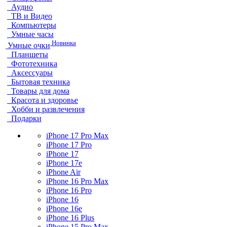
Аудио
ТВ и Видео
Компьютеры
Умные часы
Новинка
Умные очки
Планшеты
Фототехника
Аксессуары
Бытовая техника
Товары для дома
Красота и здоровье
Хобби и развлечения
Подарки
iPhone 17 Pro Max
iPhone 17 Pro
iPhone 17
iPhone 17e
iPhone Air
iPhone 16 Pro Max
iPhone 16 Pro
iPhone 16
iPhone 16e
iPhone 16 Plus
iPhone 15 Pro Max