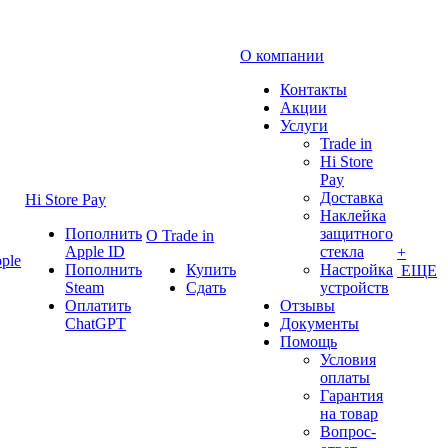
О компании
Контакты
Акции
Услуги
Trade in
Hi Store
Pay
Доставка
Hi Store Pay
Наклейка
Пополнить
защитного
О Trade in
Apple ID
стекла
+
ple
Пополнить
Купить
Настройка
ЕЩЕ
Steam
Сдать
устройств
Оплатить
Отзывы
ChatGPT
Документы
Помощь
Условия
оплаты
Гарантия
на товар
Вопрос-