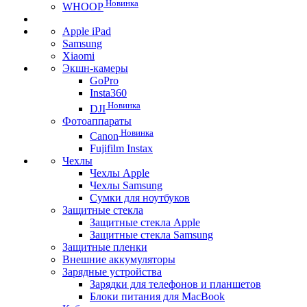
Новинка
WHOOP
Apple iPad
Samsung
Xiaomi
Экшн-камеры
GoPro
Insta360
Новинка
DJI
Фотоаппараты
Новинка
Canon
Fujifilm Instax
Чехлы
Чехлы Apple
Чехлы Samsung
Сумки для ноутбуков
Защитные стекла
Защитные стекла Apple
Защитные стекла Samsung
Защитные пленки
Внешние аккумуляторы
Зарядные устройства
Зарядки для телефонов и планшетов
Блоки питания для MacBook