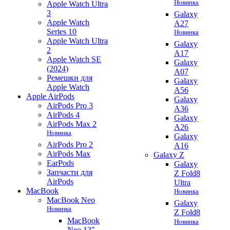
Новинка
Apple Watch Ultra
3
Galaxy
Apple Watch
A27
Series 10
Новинка
Apple Watch Ultra
Galaxy
2
A17
Apple Watch SE
Galaxy
(2024)
A07
Ремешки для
Galaxy
Apple Watch
A56
Apple AirPods
Galaxy
AirPods Pro 3
A36
AirPods 4
Galaxy
AirPods Max 2
A26
Новинка
Galaxy
AirPods Pro 2
A16
AirPods Max
Galaxy Z
EarPods
Galaxy
Запчасти для
Z Fold8
AirPods
Ultra
MacBook
Новинка
MacBook Neo
Galaxy
Новинка
Z Fold8
MacBook
Новинка
Neo 13"