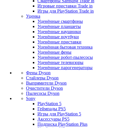
Смартфоны Samsung Trade in
Игровые приставки Trade in
Игры для PlayStation Trade in
Уценка
Уценённые смартфоны
Уценённые планшеты
Уценённые наушники
Уценённые ноутбуки
Уценённые приставки
Уценённая бытовая техника
Уценённые фены
Уценённые робот-пылесосы
Уценённые телевизоры
Уценённые парогенераторы
Фены Dyson
Стайлеры Dyson
Выпрямители Dyson
Очистители Dyson
Пылесосы Dyson
Sony
PlayStation 5
Геймпады PS5
Игры для PlayStation 5
Аксессуары PS5
Подписка PlayStation Plus