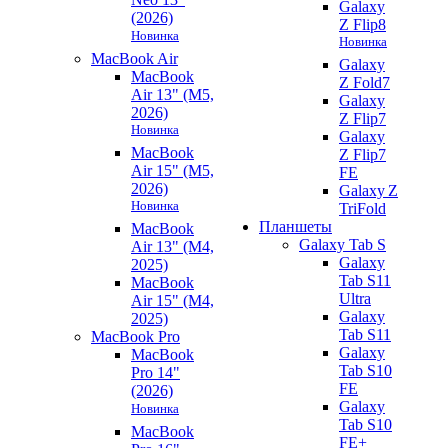
Galaxy
(2026)
Z Flip8
Новинка
Новинка
MacBook Air
Galaxy
MacBook
Z Fold7
Air 13" (M5,
Galaxy
2026)
Z Flip7
Новинка
Galaxy
MacBook
Z Flip7
Air 15" (M5,
FE
2026)
Galaxy Z
Новинка
TriFold
Планшеты
MacBook
Galaxy Tab S
Air 13" (M4,
Galaxy
2025)
Tab S11
MacBook
Ultra
Air 15" (M4,
Galaxy
2025)
Tab S11
MacBook Pro
Galaxy
MacBook
Tab S10
Pro 14"
FE
(2026)
Galaxy
Новинка
Tab S10
MacBook
FE+