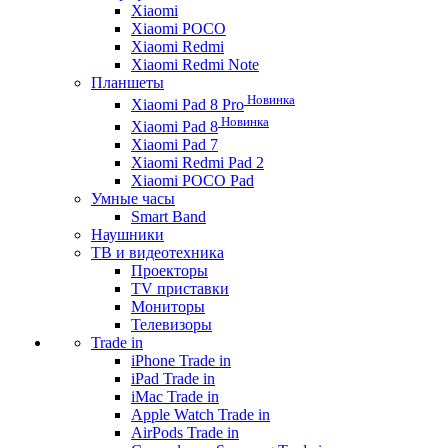
Xiaomi
Xiaomi POCO
Xiaomi Redmi
Xiaomi Redmi Note
Планшеты
Новинка
Xiaomi Pad 8 Pro
Новинка
Xiaomi Pad 8
Xiaomi Pad 7
Xiaomi Redmi Pad 2
Xiaomi POCO Pad
Умные часы
Smart Band
Наушники
ТВ и видеотехника
Проекторы
TV приставки
Мониторы
Телевизоры
Trade in
iPhone Trade in
iPad Trade in
iMac Trade in
Apple Watch Trade in
AirPods Trade in