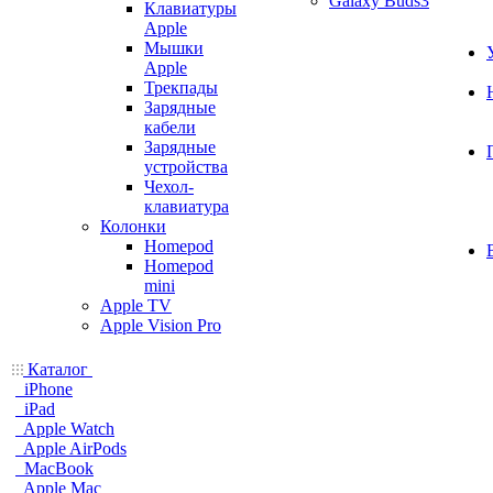
Galaxy Buds3
Клавиатуры
Apple
Мышки
Apple
Трекпады
Зарядные
кабели
Зарядные
устройства
Чехол-
клавиатура
Колонки
Homepod
Homepod
mini
Apple TV
Apple Vision Pro
Каталог
iPhone
iPad
Apple Watch
Apple AirPods
MacBook
Apple Mac