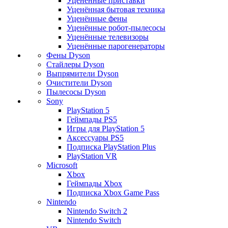
Уценённые приставки
Уценённая бытовая техника
Уценённые фены
Уценённые робот-пылесосы
Уценённые телевизоры
Уценённые парогенераторы
Фены Dyson
Стайлеры Dyson
Выпрямители Dyson
Очистители Dyson
Пылесосы Dyson
Sony
PlayStation 5
Геймпады PS5
Игры для PlayStation 5
Аксессуары PS5
Подписка PlayStation Plus
PlayStation VR
Microsoft
Xbox
Геймпады Xbox
Подписка Xbox Game Pass
Nintendo
Nintendo Switch 2
Nintendo Switch