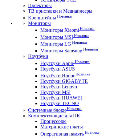
Проекторы
ТВ приставки и Медиаплееры
Новинка
Кронштейны
Мониторы
Новинка
Мониторы Xiaomi
Новинка
Мониторы MSI
Новинка
Мониторы LG
Новинка
Мониторы Samsung
Ноутбуки
Новинка
Ноутбуки Apple
Ноутбуки ASUS
Новинка
Ноутбуки Honor
Ноутбуки GIGABYTE
Ноутбуки Lenovo
Ноутбуки MSI
Ноутбуки HUAWEI
Ноутбуки TECNO
Новинка
Системные блоки
Комплектующие для ПК
Процессоры
Материнские платы
Новинка
Оперативная память