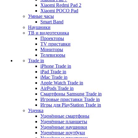
Xiaomi Redmi Pad 2
Xiaomi POCO Pad
Умные часы
Smart Band
Наушники
ТВ и видеотехника
Проекторы
TV приставки
Мониторы
Телевизоры
Trade in
iPhone Trade in
iPad Trade in
iMac Trade in
Apple Watch Trade in
AirPods Trade in
Смартфоны Samsung Trade in
Игровые приставки Trade in
Игры для PlayStation Trade in
Уценка
Уценённые смартфоны
Уценённые планшеты
Уценённые наушники
Уценённые ноутбуки