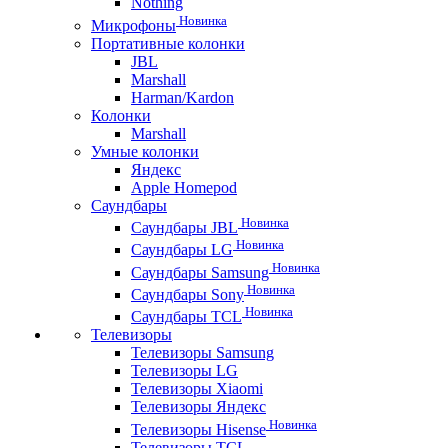
Nothing
Новинка
Микрофоны
Портативные колонки
JBL
Marshall
Harman/Kardon
Колонки
Marshall
Умные колонки
Яндекс
Apple Homepod
Саундбары
Новинка
Саундбары JBL
Новинка
Саундбары LG
Новинка
Саундбары Samsung
Новинка
Саундбары Sony
Новинка
Саундбары TCL
Телевизоры
Телевизоры Samsung
Телевизоры LG
Телевизоры Xiaomi
Телевизоры Яндекс
Новинка
Телевизоры Hisense
Телевизоры TCL