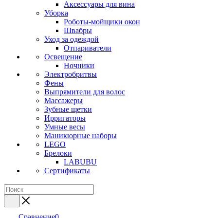
Аксессуары для вина
Уборка
Роботы-мойщики окон
Швабры
Уход за одеждой
Отпариватели
Освещение
Ночники
Электробритвы
Фены
Выпрямители для волос
Массажеры
Зубные щетки
Ирригаторы
Умные весы
Маникюрные наборы
LEGO
Брелоки
LABUBU
Сертификаты
Сравнение
0