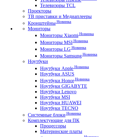
Телевизоры TCL
Проекторы
ТВ приставки и Медиаплееры
Новинка
Кронштейны
Мониторы
Новинка
Мониторы Xiaomi
Новинка
Мониторы MSI
Новинка
Мониторы LG
Новинка
Мониторы Samsung
Ноутбуки
Новинка
Ноутбуки Apple
Ноутбуки ASUS
Новинка
Ноутбуки Honor
Ноутбуки GIGABYTE
Ноутбуки Lenovo
Ноутбуки MSI
Ноутбуки HUAWEI
Ноутбуки TECNO
Новинка
Системные блоки
Комплектующие для ПК
Процессоры
Материнские платы
Новинка