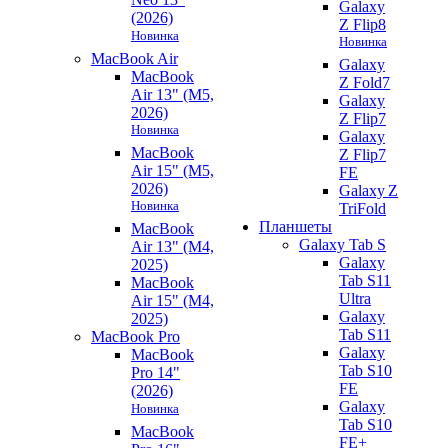
Galaxy
(2026)
Z Flip8
Новинка
Новинка
MacBook Air
Galaxy
MacBook
Z Fold7
Air 13" (M5,
Galaxy
2026)
Z Flip7
Новинка
Galaxy
MacBook
Z Flip7
Air 15" (M5,
FE
2026)
Galaxy Z
Новинка
TriFold
Планшеты
MacBook
Galaxy Tab S
Air 13" (M4,
Galaxy
2025)
Tab S11
MacBook
Ultra
Air 15" (M4,
Galaxy
2025)
Tab S11
MacBook Pro
Galaxy
MacBook
Tab S10
Pro 14"
FE
(2026)
Galaxy
Новинка
Tab S10
MacBook
FE+