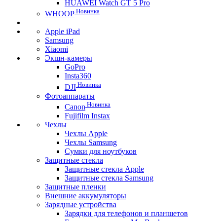
HUAWEI Watch GT 5 Pro
Новинка
WHOOP
Apple iPad
Samsung
Xiaomi
Экшн-камеры
GoPro
Insta360
Новинка
DJI
Фотоаппараты
Новинка
Canon
Fujifilm Instax
Чехлы
Чехлы Apple
Чехлы Samsung
Сумки для ноутбуков
Защитные стекла
Защитные стекла Apple
Защитные стекла Samsung
Защитные пленки
Внешние аккумуляторы
Зарядные устройства
Зарядки для телефонов и планшетов