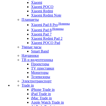
Xiaomi
Xiaomi POCO
Xiaomi Redmi
Xiaomi Redmi Note
Планшеты
Новинка
Xiaomi Pad 8 Pro
Новинка
Xiaomi Pad 8
Xiaomi Pad 7
Xiaomi Redmi Pad 2
Xiaomi POCO Pad
Умные часы
Smart Band
Наушники
ТВ и видеотехника
Проекторы
TV приставки
Мониторы
Телевизоры
Электротранспорт
Trade in
iPhone Trade in
iPad Trade in
iMac Trade in
Apple Watch Trade in