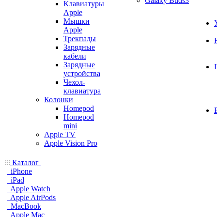
Galaxy Buds3
Клавиатуры
Apple
Мышки
Apple
Трекпады
Зарядные
кабели
Зарядные
устройства
Чехол-
клавиатура
Колонки
Homepod
Homepod
mini
Apple TV
Apple Vision Pro
Каталог
iPhone
iPad
Apple Watch
Apple AirPods
MacBook
Apple Mac