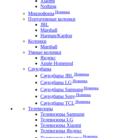
Xiaomi
Nothing
Новинка
Микрофоны
Портативные колонки
JBL
Marshall
Harman/Kardon
Колонки
Marshall
Умные колонки
Яндекс
Apple Homepod
Саундбары
Новинка
Саундбары JBL
Новинка
Саундбары LG
Новинка
Саундбары Samsung
Новинка
Саундбары Sony
Новинка
Саундбары TCL
Телевизоры
Телевизоры Samsung
Телевизоры LG
Телевизоры Xiaomi
Телевизоры Яндекс
Новинка
Телевизоры Hisense