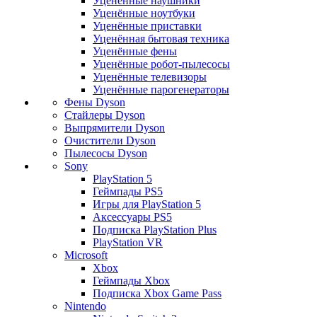
Уценённые наушники
Уценённые ноутбуки
Уценённые приставки
Уценённая бытовая техника
Уценённые фены
Уценённые робот-пылесосы
Уценённые телевизоры
Уценённые парогенераторы
Фены Dyson
Стайлеры Dyson
Выпрямители Dyson
Очистители Dyson
Пылесосы Dyson
Sony
PlayStation 5
Геймпады PS5
Игры для PlayStation 5
Аксессуары PS5
Подписка PlayStation Plus
PlayStation VR
Microsoft
Xbox
Геймпады Xbox
Подписка Xbox Game Pass
Nintendo