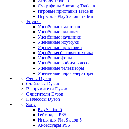
AirPods Trade in
Смартфоны Samsung Trade in
Игровые приставки Trade in
Игры для PlayStation Trade in
Уценка
Уценённые смартфоны
Уценённые планшеты
Уценённые наушники
Уценённые ноутбуки
Уценённые приставки
Уценённая бытовая техника
Уценённые фены
Уценённые робот-пылесосы
Уценённые телевизоры
Уценённые парогенераторы
Фены Dyson
Стайлеры Dyson
Выпрямители Dyson
Очистители Dyson
Пылесосы Dyson
Sony
PlayStation 5
Геймпады PS5
Игры для PlayStation 5
Аксессуары PS5