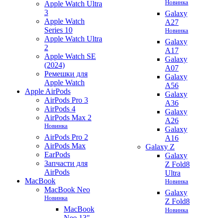
Новинка
Apple Watch Ultra
3
Galaxy
Apple Watch
A27
Series 10
Новинка
Apple Watch Ultra
Galaxy
2
A17
Apple Watch SE
Galaxy
(2024)
A07
Ремешки для
Galaxy
Apple Watch
A56
Apple AirPods
Galaxy
AirPods Pro 3
A36
AirPods 4
Galaxy
AirPods Max 2
A26
Новинка
Galaxy
AirPods Pro 2
A16
AirPods Max
Galaxy Z
EarPods
Galaxy
Запчасти для
Z Fold8
AirPods
Ultra
MacBook
Новинка
MacBook Neo
Galaxy
Новинка
Z Fold8
MacBook
Новинка
Neo 13"