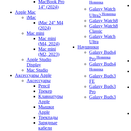
MacBook Pro
Новинка
14" (2024)
Galaxy Watch
Apple Mac
Новинка
Ultra2
iMac
Galaxy Watch8
iMac 24" M4
Galaxy Watch8
(2024)
Classic
Mac mini
Galaxy Watch
Mac mini
Ultra
(M4, 2024)
Наушники
Mac mini
Galaxy Buds4
(M2, 2023)
Новинка
Pro
Apple Studio
Galaxy Buds4
Display
Новинка
Mac Studio
Аксессуары Apple
Galaxy Buds3
Аксессуары
FE
Pencil
Galaxy Buds3
Трекер
Pro
Клавиатуры
Galaxy Buds3
Apple
Мышки
Apple
Трекпады
Зарядные
кабели