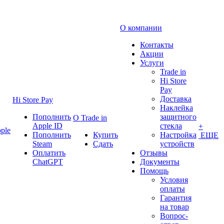
О компании
Контакты
Акции
Услуги
Trade in
Hi Store
Pay
Доставка
Hi Store Pay
Наклейка
Пополнить
защитного
О Trade in
Apple ID
стекла
+
ple
Пополнить
Купить
Настройка
ЕЩЕ
Steam
Сдать
устройств
Оплатить
Отзывы
ChatGPT
Документы
Помощь
Условия
оплаты
Гарантия
на товар
Вопрос-