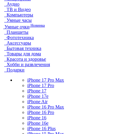
Аудио
ТВ и Видео
Компьютеры
Умные часы
Новинка
Умные очки
Планшеты
Фототехника
Аксессуары
Бытовая техника
Товары для дома
Красота и здоровье
Хобби и развлечения
Подарки
iPhone 17 Pro Max
iPhone 17 Pro
iPhone 17
iPhone 17e
iPhone Air
iPhone 16 Pro Max
iPhone 16 Pro
iPhone 16
iPhone 16e
iPhone 16 Plus
iPhone 15 Pro Max