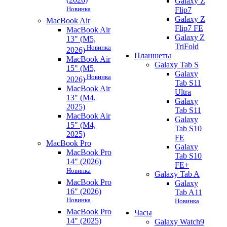
Galaxy Z
Новинка
Flip7
Galaxy Z
MacBook Air
Flip7 FE
MacBook Air
Galaxy Z
13" (M5,
TriFold
Новинка
2026)
Планшеты
MacBook Air
Galaxy Tab S
15" (M5,
Galaxy
Новинка
2026)
Tab S11
MacBook Air
Ultra
13" (M4,
Galaxy
2025)
Tab S11
MacBook Air
Galaxy
15" (M4,
Tab S10
2025)
FE
MacBook Pro
Galaxy
MacBook Pro
Tab S10
14" (2026)
FE+
Новинка
Galaxy Tab A
MacBook Pro
Galaxy
16" (2026)
Tab A11
Новинка
Новинка
MacBook Pro
Часы
14" (2025)
Galaxy Watch9