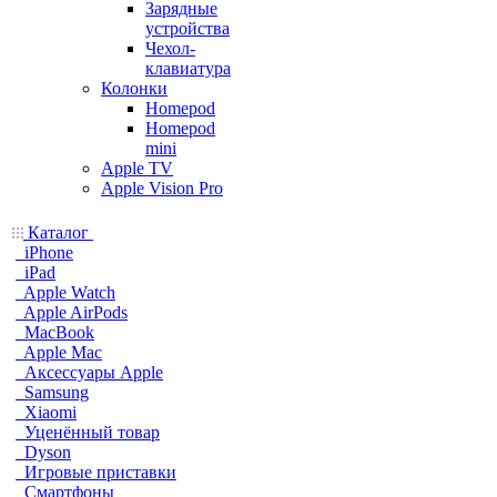
Зарядные
устройства
Чехол-
клавиатура
Колонки
Homepod
Homepod
mini
Apple TV
Apple Vision Pro
Каталог
iPhone
iPad
Apple Watch
Apple AirPods
MacBook
Apple Mac
Аксессуары Apple
Samsung
Xiaomi
Уценённый товар
Dyson
Игровые приставки
Смартфоны