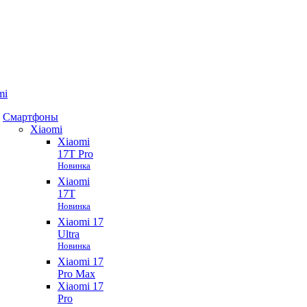
mi
Смартфоны
Xiaomi
Xiaomi
17T Pro
Новинка
Xiaomi
17T
Новинка
Xiaomi 17
Ultra
Новинка
Xiaomi 17
Pro Max
Xiaomi 17
Pro