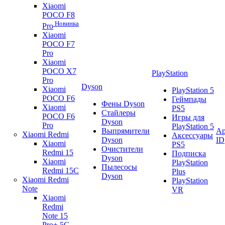
Xiaomi
POCO F8
Новинка
Pro
Xiaomi
POCO F7
Pro
Xiaomi
POCO X7
PlayStation
Pro
Dyson
Xiaomi
PlayStation 5
POCO F6
Геймпады
Фены Dyson
Xiaomi
PS5
Стайлеры
POCO F6
Игры для
Dyson
Pro
PlayStation 5
Выпрямители
Ap
Xiaomi Redmi
Аксессуары
Dyson
ID
Xiaomi
PS5
Очистители
Redmi 15
Подписка
Dyson
Xiaomi
PlayStation
Пылесосы
Redmi 15C
Plus
Dyson
Xiaomi Redmi
PlayStation
Note
VR
Xiaomi
Redmi
Note 15
Pro+ 5G